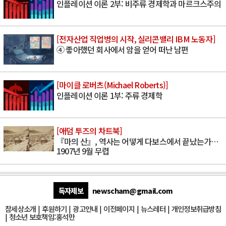
인플레이션 이론 2부: 비주류 경제학과 마르크스주의
[전자산업 직업병의 시작, 실리콘밸리 IBM 노동자]
④ 좋아했던 회사에서 암을 얻어 떠난 남편
[마이클 로버츠(Michael Roberts)]
인플레이션 이론 1부: 주류 경제학
[애덤 투즈의 차트북]
『마의 산』, 역사는 어떻게 다보스에서 끝났는가…
1907년 9월 무렵
독자제보
newscham@gmail.com
참세상소개
|
후원하기
|
광고안내
|
이전페이지
|
뉴스레터
|
개인정보취급방침
|
청소년 보호책임:홍석만