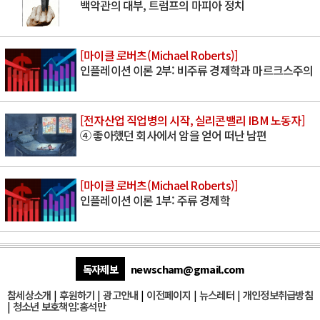
백악관의 대부, 트럼프의 마피아 정치
[마이클 로버츠(Michael Roberts)]
인플레이션 이론 2부: 비주류 경제학과 마르크스주의
[전자산업 직업병의 시작, 실리콘밸리 IBM 노동자]
④ 좋아했던 회사에서 암을 얻어 떠난 남편
[마이클 로버츠(Michael Roberts)]
인플레이션 이론 1부: 주류 경제학
독자제보
newscham@gmail.com
참세상소개
|
후원하기
|
광고안내
|
이전페이지
|
뉴스레터
|
개인정보취급방침
|
청소년 보호책임:홍석만