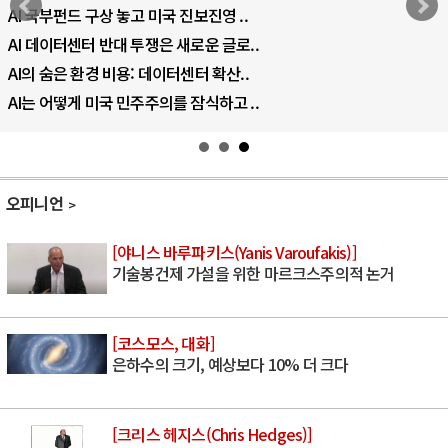
AI 국부펀드 구상 놓고 미국 진보진영 ..
AI 데이터센터 반대 투쟁은 새로운 글로..
AI의 숨은 환경 비용: 데이터센터 확산..
AI는 어떻게 미국 민주주의를 잠식하고 ..
오피니언
[야니스 바루파키스(Yanis Varoufakis)]
기술봉건제 가설을 위한 마르크스주의적 논거
[코스모스, 대화]
은하수의 크기, 예상보다 10% 더 크다
[크리스 헤지스(Chris Hedges)]