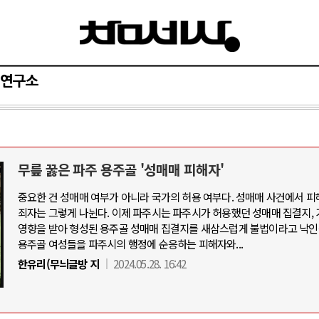
연구소
무릎 꿇은 파주 용주골 '성매매 피해자'
와 인간
러시아-우크라이나 전쟁
중요한 건 성매매 여부가 아니라 국가의 허용 여부다. 성매매 사건에서 피
죄자는 그렇게 나뉜다. 이제 파주시는 파주시가 허용했던 성매매 집결지,
공세로 글로벌 토큰 시..
전쟁의 추상화: 우크라이나, 대리전의 
영향을 받아 형성된 용주골 성매매 집결지를 새삼스럽게 불법이라고 낙
 놓고 미국 진보진영 ..
EU·우크라이나 드론 협력 직후, 러시
용주골 여성들을 파주시의 행정에 순응하는 피해자와...
반대 투쟁은 새로운 글로..
나토, 우크라 군사지원 2027년까지 공
한유리(무늬글방 지
2024.05.28. 16:42
비용: 데이터센터 확산..
우크라이나, 덴마크, 에스토니아, 네
국 민주주의를 잠식하고 ..
러·우크라, 대규모 공습 주고받아…민간