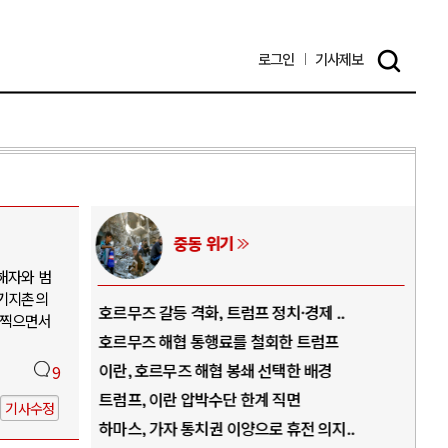
로그인
기사
제보
중동 위기
해자와 범
 기지촌의
역..
호르무즈 갈등 격화, 트럼프 정치·경제 ..
중국
인찍으면서
아..
호르무즈 해협 통행료를 철회한 트럼프
AI
..
이란, 호르무즈 해협 봉쇄 선택한 배경
AI
9
덜란..
트럼프, 이란 압박수단 한계 직면
AI
기사수정
 ..
하마스, 가자 통치권 이양으로 휴전 의지..
AI