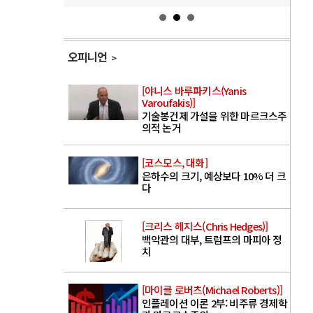
오피니언
[야니스 바루파키스(Yanis
Varoufakis)]
기술봉건제 가설을 위한 마르크스주
의적 논거
[코스모스, 대화]
은하수의 크기, 예상보다 10% 더 크
다
[크리스 헤지스(Chris Hedges)]
백악관의 대부, 트럼프의 마피아 정
치
[마이클 로버츠(Michael Roberts)]
인플레이션 이론 2부: 비주류 경제학