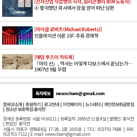
[전자산업 직업병의 시작, 실리콘밸리 IBM 노동자]
④ 좋아했던 회사에서 암을 얻어 떠난 남편
[마이클 로버츠(Michael Roberts)]
인플레이션 이론 1부: 주류 경제학
[애덤 투즈의 차트북]
『마의 산』, 역사는 어떻게 다보스에서 끝났는가…
1907년 9월 무렵
독자제보
newscham@gmail.com
참세상소개
|
후원하기
|
광고안내
|
이전페이지
|
뉴스레터
|
개인정보취급방침
|
청소년 보호책임:홍석만
참세상 등록번호: 서울 아 00111 | 등록일자: 2005년 11월 8일 | 발행인: 홍석만
| 편집인: 홍석만
서울
시 마포구 양화로8길 17-28, 2층 2015호
| TEL: (02)701-7688 | FAX:
(02)701-7112 |
E-mail:
newscham@gmail.com