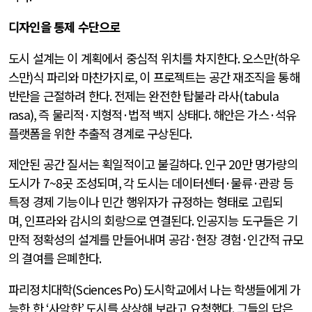
디자인을 통제 수단으로
도시 설계는 이 계획에서 중심적 위치를 차지한다
.
오스만
(
하우
스만
)
식 파리와 마찬가지로
,
이 프로젝트는 공간 재조직을 통해
반란을 근절하려 한다
.
전제는 완전한 탑불라 라사
(tabula
rasa),
즉 물리적
·
지형적
·
법적 백지 상태다
.
해안은 가스
·
석유
플랫폼을 위한 추출적 경계로 구상된다
.
제안된 공간 질서는 획일적이고 불길하다
.
인구
20
만 명가량의
도시가
7~8
곳 조성되며
,
각 도시는 데이터센터
·
물류
·
관광 등
특정 경제 기능이나 민간 행위자가 규정하는 형태로 고립되
며
,
인프라와 감시의 회랑으로 연결된다
.
인공지능 도구들은 기
만적 정확성의 설계를 만들어내며 공감
·
현장 경험
·
인간적 규모
의 결여를 은폐한다
.
파리정치대학(Sciences Po)
도시학교에서 나는 학생들에게 가
능한 한
‘
사악한
’
도시를 상상해 보라고 요청했다
.
그들의 답은