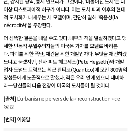
관
,
감시된 영역
,
통제 인프라가 그것이다
. ‘
비뚤어진 도시
’
는 더
이상 디스토피아적 허구가 아니다
.
이는 도시 파괴 이후의 현대
적 도시화가 내세우는 새 모델이며
,
간단히 말해
‘
죽음성
(la
nécrocité)’
을 주장한다
.
더 섬뜩한 결론을 내릴 수도 있다
.
내부의 적을 말살하겠다고 맹
세한 반동적 우월주의자들의 미국은 가자를 모델로 바라본
다
.
파괴를 위한 폭탄
,
재건을 위한 개발업자다
.
무엇을 재건하겠
느냐고 묻겠지만
,
전사 피트 헤그세스
(Pete Hegseth)와
개발
업자 도널드 트럼프는 최근 콴티코
(Quantico)
에 모인
800
명의
장성들에게 노골적으로 말했다
.
적은 우리 안에 있으니 대비하
라―당신들의 다음 전장이 미국의 도시들이 될 것이다
.
[
출처
]
L’urbanisme pervers de la « reconstruction » de
Gaza
[
번역
]
이꽃맘