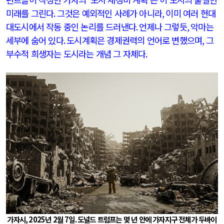
미래를 그린다
.
그것은 예외적인 사례가 아니라
,
이미 여러 현대
대도시에서 작동 중인 논리를 드러낸다
.
언제나 그렇듯
,
악마는
세부에 숨어 있다
.
도시계획은 경제권력의 언어로 변했으며
,
그
부수적 희생자는 도시라는 개념 그 자체다
.
가자시
, 2025
년
2
월
7
일
.
도널드 트럼프는 몇 년 안에 가자지구 전체가 두바이