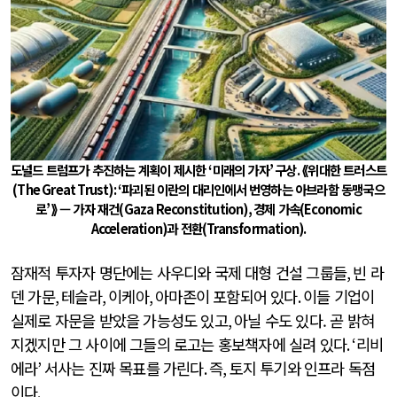
도널드 트럼프가 추진하는 계획이 제시한
‘
미래의 가자
’
구상
.
⟪위대한 트러스트
(The Great Trust): ‘
파괴된 이란의 대리인에서 번영하는 아브라함 동맹국으
로
’
⟫ — 가자 재건
(Gaza Reconstitution),
경제 가속
(Economic
Acceleration)
과 전환
(Transformation).
잠재적 투자자 명단에는 사우디와 국제 대형 건설 그룹들
,
빈 라
덴 가문
,
테슬라
,
이케아
,
아마존이 포함되어 있다
.
이들 기업이
실제로 자문을 받았을 가능성도 있고
,
아닐 수도 있다. 곧 밝혀
지겠지만 그 사이에 그들의 로고는 홍보책자에 실려 있다
. ‘
리비
에라
’
서사는 진짜 목표를 가린다
.
즉
,
토지 투기와 인프라 독점
이다
.