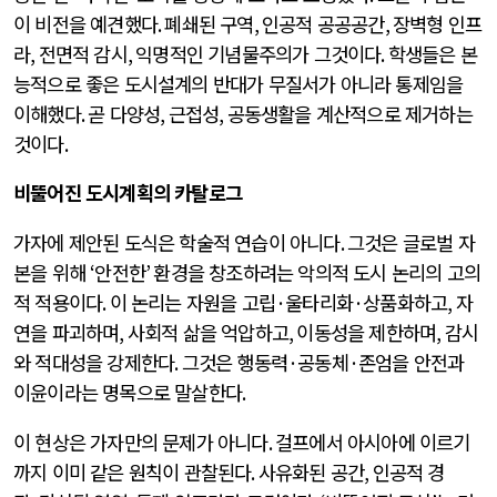
이 비전을 예견했다
.
폐쇄된 구역
,
인공적 공공공간
,
장벽형 인프
라
,
전면적 감시
,
익명적인 기념물주의가 그것이다
.
학생들은 본
능적으로 좋은 도시설계의 반대가 무질서가 아니라 통제임을
이해했다
.
곧 다양성
,
근접성
,
공동생활을 계산적으로 제거하는
것이다
.
비뚤어진 도시계획의 카탈로그
가자에 제안된 도식은 학술적 연습이 아니다
.
그것은 글로벌 자
본을 위해
‘
안전한
’
환경을 창조하려는 악의적 도시 논리의 고의
적 적용이다
.
이 논리는 자원을 고립
·
울타리화
·
상품화하고
,
자
연을 파괴하며
,
사회적 삶을 억압하고
,
이동성을 제한하며
,
감시
와 적대성을 강제한다
.
그것은 행동력
·
공동체
·
존엄을 안전과
이윤이라는 명목으로 말살한다
.
이 현상은 가자만의 문제가 아니다
.
걸프에서 아시아에 이르기
까지 이미 같은 원칙이 관찰된다
.
사유화된 공간
,
인공적 경