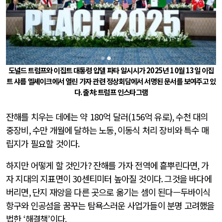
도널드 트럼프와 이집트 대통령 압델 파타 알시시가
2025
년
10
월
13
일 이집
트 샤름 엘셰이크에서 열린 가자 관련 정상회담에서 서명된 문서를 보여주고 있
다
.
출처
:
트럼프 인스타그램
잔해를 치우는 데에는 약
180
억 달러
(156
억 유로
),
수천 대의
중장비
,
수만 개월에 달하는 노동
,
이동식 처리 장비와 특수 매
립지가 필요할 것이다
.
하지만 어떻게 할 것인가
?
잔해를 가자 전역에 흩뿌린다면
,
가
자 지대의 지표면이
30
센티미터 높아질 것이다
.
그것을 바다에
버리면
,
단지 재앙을 다른 곳으로 옮기는 셈이 된다—두바이식
항구와 인공섬을 꿈꾸는 탐욕스러운 사업가들이 분명 고려했을
법한
‘
해결책
’
이다
.