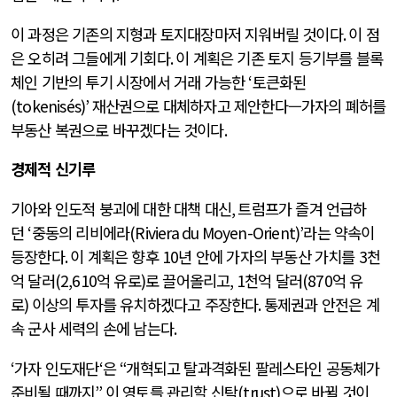
이 과정은 기존의 지형과 토지대장마저 지워버릴 것이다
.
이 점
은 오히려 그들에게 기회다
.
이 계획은 기존 토지 등기부를 블록
체인 기반의 투기 시장에서 거래 가능한
‘
토큰화된
(tokenisés)’
재산권으로 대체하자고 제안한다—가자의 폐허를
부동산 복권으로 바꾸겠다는 것이다
.
경제적 신기루
기아와 인도적 붕괴에 대한 대책 대신
,
트럼프가 즐겨 언급하
던
‘
중동의 리비에라
(Riviera du Moyen-Orient)’
라는 약속이
등장한다
.
이 계획은 향후
10
년 안에 가자의 부동산 가치를
3
천
억 달러
(2,610
억 유로
)
로 끌어올리고
, 1
천억 달러
(870
억 유
로
)
이상의 투자를 유치하겠다고 주장한다
.
통제권과 안전은 계
속 군사 세력의 손에 남는다
.
‘
가자 인도재단
‘
은
“
개혁되고 탈과격화된 팔레스타인 공동체가
준비될 때까지
”
이 영토를 관리할 신탁
(trust)
으로 바뀔 것이