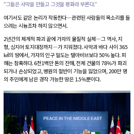
“
그들은 사막을 만들고 그것을 평화라 부른다
.”
여기서도 같은 논리가 작동한다―관련된 사람들의 목소리를 들
으려는 시늉조차 하지 않으면서
.
2
년간의 체계적 파괴 끝에 가자의 물질적 실체―그 역사
,
지
형
,
심지어 토지대장까지―가 지워졌다
.
사막과 바다 사이
365
㎢의 땅에서
,
가자의 인구 밀도는 텔아비브보다
50%
높다
.
피
해는 참혹하다
. 6
천
1
백만 톤의 잔해
,
전체 건물의
78%
가 파괴
되거나 손상되었고
,
병원의 절반이 기능을 잃었으며
, 200
만 명
의 주민에게 남은 경작 가능한 땅은
1.5%
뿐이다
.