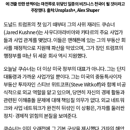
에 견줄 만한 반짝이는 마천루로 뒤덮인 일종의 비즈니스 천국이 될 것이라고
주장했다
.
출처
: Unsplash+, Alex Shuper
도널드 트럼프의 첫 임기 때부터 그의 사위 재러드 쿠슈너
(Jared Kushner)
는 사우디아라비아와 카타르의 주요 사업가
들과 사업 관계를 맺었다
.
이들은 맨해튼에 있는 그의 부동산 회
사를 재정적으로 지원해 파산을 막았으며
,
그가 장인 트럼프의
행정부를 떠난 뒤 세운 회사 역시 지원했다
.
오늘날 쿠슈너는 더 이상 미국 정부의 대표가 아니다
.
그는 단지
대통령과 가까운 사업가일 뿐이다
.
그는 미국의 중동특사이자
부동산 투자자인 스티브 위트코프
(Steve Witkoff)
와 함께 비공
식적으로 외교 역할을 맡고 있으며
,
당연히 자신의 경제 활동과
관련된 이해충돌 문제에 대해 책임질 의무가 없다
.
외교 네트워
크와 사업 네트워크가 완전히 뒤섞인 이 상황은
,
가자를 둘러싼
정치
·
경제적 얽힘의 본질을 보여준다
.
쿠슈너는 이미 오래전에 그 기본 구상을 제시했다
.
가자의 해안