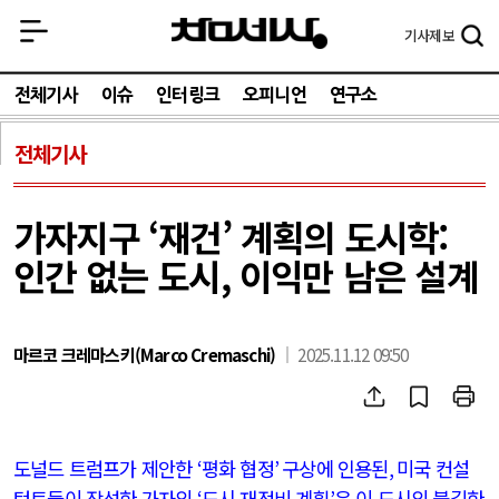
기사
제보
전체기사
이슈
인터링크
오피니언
연구소
전체기사
가자지구 ‘재건’ 계획의 도시학:
인간 없는 도시, 이익만 남은 설계
마르코 크레마스키(Marco Cremaschi)
2025.11.12 09:50
도널드 트럼프가 제안한
‘
평화 협정
’
구상에 인용된
,
미국 컨설
턴트들이 작성한 가자의
‘
도시 재정비 계획
’
은 이 도시의 불길한