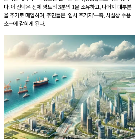
다
.
이 신탁은 전체 영토의
3
분의
1
을 소유하고
,
나머지 대부분
을 추가로 매입하며
,
주민들은
‘
임시 주거지
’
—즉
,
사실상 수용
소—에 갇히게 된다
.