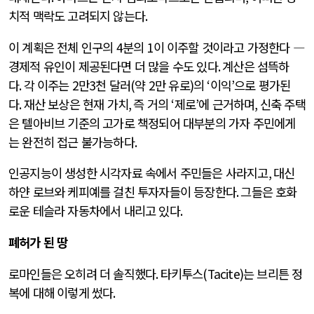
치적 맥락도 고려되지 않는다
.
이 계획은 전체 인구의
4
분의
1
이 이주할 것이라고 가정한다 ―
경제적 유인이 제공된다면 더 많을 수도 있다
.
계산은 섬뜩하
다
.
각 이주는
2
만
3
천 달러
(
약
2
만 유로
)
의
‘
이익
’
으로 평가된
다
.
재산 보상은 현재 가치
,
즉 거의
‘
제로
’
에 근거하며
,
신축 주택
은 텔아비브 기준의 고가로 책정되어 대부분의 가자 주민에게
는 완전히 접근 불가능하다
.
인공지능이 생성한 시각자료 속에서 주민들은 사라지고
,
대신
하얀 로브와 케피예를 걸친 투자자들이 등장한다
.
그들은 호화
로운 테슬라 자동차에서 내리고 있다
.
폐허가 된 땅
로마인들은 오히려 더 솔직했다
.
타키투스
(Tacite)
는 브리튼 정
복에 대해 이렇게 썼다
.