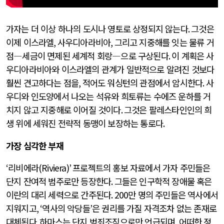
가자는 더 이상 하나의 도시나 영토로 상정되지 않는다
.
그것은
이제 이스라엘
,
사우디아라비아
,
그리고 지중해를 잇는 물류 거
점―세금이 면제된 세계적 회랑―으로 구상된다
.
이 계획은 사
우디아라비아와 이스라엘의 관계가 일반적으로 알려진 것보다
훨씬 견고하다는 점을
,
적어도 워싱턴의 관점에서 암시한다
.
사
우디와 인도양에서 나오는 석유와 희토류는 수에즈 운하를 거
치지 않고 지중해로 이어질 것이다
.
그것은 팔레스타인인의 희
생 위에 세워진 전략적 동맹이 보장하는 통로다
.
가장 심각한 부재
‘
리비에라
(Riviera)’
프로젝트의 홍보 자료에서 가자 주민들은
단지 잔여적 범주로만 등장한다
.
그들은 인구학적 장애물 혹은
이란의 대리 세력으로 간주된다
. 200
만 명의 주민들은 역사에서
지워지고
, ‘
역사의 악당들
’
은 권리를 가질 자격조차 없는 존재로
대체된다
.
하마스는 단지 범죄조직으로만 언급되며
,
어떠한 정