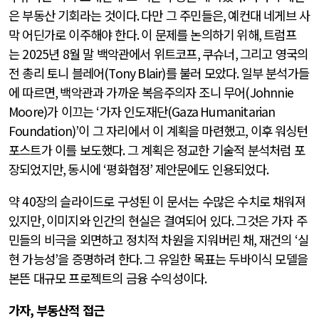
은 부동산 기회라는 것이다
.
다만 그 주민들은
,
예컨대 네게브 사
막 어딘가로 이주해야 한다
.
이 문제를 논의하기 위해
,
트럼프
는
2025
년
8
월 말 백악관에서 위트코프
,
쿠슈너
,
그리고 영국의
전 총리 토니 블레어
(Tony Blair)
를 불러 모았다
.
일부 분석가들
에 따르면
,
백악관과 가까운 복음주의자 조니 무어
(Johnnie
Moore)
가 이끄는
‘
가자 인도재단
(Gaza Humanitarian
Foundation)’
이 그 자리에서 이 계획을 마련했고
,
이후 워싱턴
포스트가 이를 보도했다
.
그 계획은 정교한 기술적 분석처럼 포
장되었지만
,
동시에
‘
평화협정
’
제안문에도 인용되었다
.
약
40
장의 슬라이드로 구성된 이 문서는 수많은 수치로 채워져
있지만
,
이미지와 인간의 현실은 결여되어 있다
.
그것은 가자 주
민들의 비극을 외면하고 정치적 차원을 지워버린 채
,
재건의
‘
실
현 가능성
’
을 증명하려 한다
.
그 유일한 목표는 두바이식 모델을
본뜬 대규모 프로젝트의 금융 수익성이다
.
가자
,
부동산적 접근