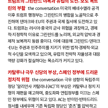
트럼프의 그린란드 야욕과 유럽의 도전: 모노 독트
린의 부활
the conversation 미국의 베네수엘라 공격
이후 트럼프 행정부는 그린란드의 병합을 노골적으로 추
진하며 덴마크와 EU의 주권과 국제 질서에 도전하고 있
다. 트럼프는 러시아·중국의 군사 위협을 과장하고, 경제
적·지정학적 이유로 그린란드를 노리며, 외교적 압박과 경
제적 보복까지 동원 중이다. 이에 대응해 그린란드·덴마크
·EU는 주권과 민주주의를 지키기 위한 법적·경제적·외교
적 수단을 모색하고 있으며, 유럽의 전략적 자율성과 대응
역량 강화가 절실하다는 목소리가 커지고 있다.
카탈루냐 극우 신당의 부상, 스페인 정부에 드리운
정치적 위협
the conversation 극우 성향의 독립주의
정당 '알리안사 카탈라나(AC)'의 부상은 카탈루냐 정치 지
형의 재편을 예고하며, 중도좌파 연립정부를 이끄는 스페
인 정부에도 위협이 되고 있다. AC는 반이민·반마드리드
정서를 내세우며 기존 독립파 정당인 ‘준츠’를 압박하고