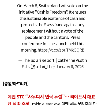
On March 8, Switzerland will vote on the
initiative "Cash is Freedom". It ensures
the sustainable existence of cash and
protects the Swiss franc against any
replacement without a vote of the
people and the cantons. Press
conference for the launch held this
morning.
https://t.co/zpuTMkGQRB
— The Solari Report | Catherine Austin
Fitts (@solari_the)
January 6, 2026
[중동/아프리카]
예멘 STC “사우디서 연락 두절”… 리야드서 대표
단 실종 주장
middle east eye 예멘 남부 분리주의 단