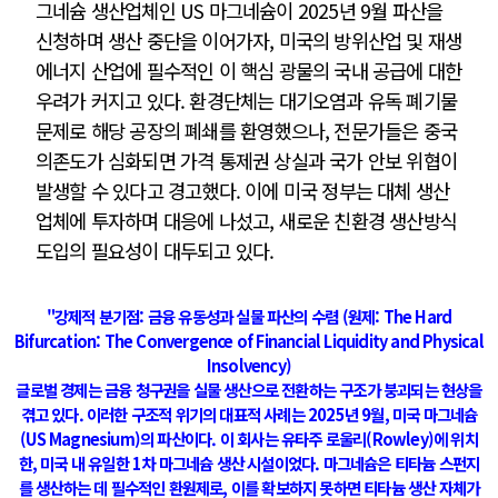
그네슘 생산업체인 US 마그네슘이 2025년 9월 파산을
신청하며 생산 중단을 이어가자, 미국의 방위산업 및 재생
에너지 산업에 필수적인 이 핵심 광물의 국내 공급에 대한
우려가 커지고 있다. 환경단체는 대기오염과 유독 폐기물
문제로 해당 공장의 폐쇄를 환영했으나, 전문가들은 중국
의존도가 심화되면 가격 통제권 상실과 국가 안보 위협이
발생할 수 있다고 경고했다. 이에 미국 정부는 대체 생산
업체에 투자하며 대응에 나섰고, 새로운 친환경 생산방식
도입의 필요성이 대두되고 있다.
"
강제적 분기점: 금융 유동성과 실물 파산의 수렴
(원제: The Hard
Bifurcation: The Convergence of Financial Liquidity and Physical
Insolvency)
글로벌 경제는 금융 청구권을 실물 생산으로 전환하는 구조가 붕괴되는 현상을
겪고 있다. 이러한 구조적 위기의 대표적 사례는 2025년 9월, 미국 마그네슘
(US Magnesium)의 파산이다.
이 회사는 유타주 로울리(Rowley)에 위치
한, 미국 내 유일한 1차 마그네슘 생산 시설이었다. 마그네슘은 티타늄 스펀지
를 생산하는 데 필수적인 환원제로, 이를 확보하지 못하면 티타늄 생산 자체가