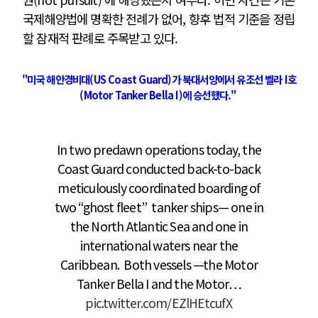
국제해양법에 명확한 전례가 없어, 향후 법적 기준을 정립
할 잠재적 판례로 주목받고 있다.
"미국 해안경비대(US Coast Guard)가 북대서양에서 유조선 벨라 I호
(Motor Tanker Bella I)에 승선했다."
In two predawn operations today, the
Coast Guard conducted back-to-back
meticulously coordinated boarding of
two “ghost fleet” tanker ships— one in
the North Atlantic Sea and one in
international waters near the
Caribbean. Both vessels —the Motor
Tanker Bella I and the Motor…
pic.twitter.com/EZlHEtcufX