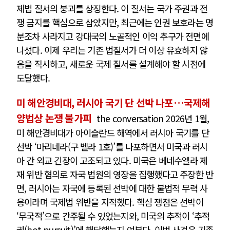
제법 질서의 붕괴를 상징한다. 이 질서는 국가 주권과 전
쟁 금지를 핵심으로 삼았지만, 최근에는 인권 보호라는 명
분조차 사라지고 강대국의 노골적인 이익 추구가 전면에
나섰다. 이제 우리는 기존 법질서가 더 이상 유효하지 않
음을 직시하고, 새로운 국제 질서를 설계해야 할 시점에
도달했다.
미 해안경비대, 러시아 국기 단 선박 나포…국제해
양법상 논쟁 불가피
the conversation 2026년 1월,
미 해안경비대가 아이슬란드 해역에서 러시아 국기를 단
선박 ‘마리네라(구 벨라 1호)’를 나포하면서 미국과 러시
아 간 외교 긴장이 고조되고 있다. 미국은 베네수엘라 제
재 위반 혐의로 자국 법원의 영장을 집행했다고 주장한 반
면, 러시아는 자국에 등록된 선박에 대한 불법적 무력 사
용이라며 국제법 위반을 지적했다. 핵심 쟁점은 선박이
‘무국적’으로 간주될 수 있었는지와, 미국의 추적이 ‘추적
권(hot pursuit)’에 해당했는지 여부다. 이번 사건은 기존