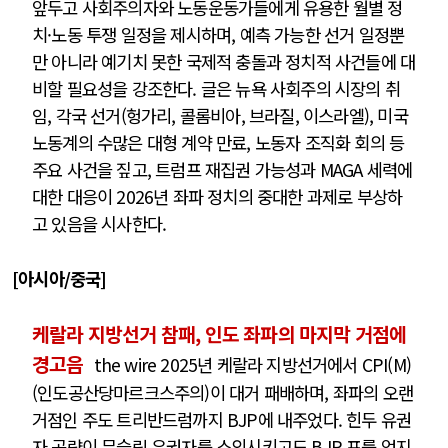
앞두고 사회주의자와 노동운동가들에게 유용한 월별 정
치·노동 투쟁 일정을 제시하며, 예측 가능한 선거 일정뿐
만 아니라 예기치 못한 국제적 충돌과 정치적 사건들에 대
비할 필요성을 강조한다. 글은 뉴욕 사회주의 시장의 취
임, 각국 선거(헝가리, 콜롬비아, 브라질, 이스라엘), 미국
노동계의 수많은 대형 계약 만료, 노동자 조직화 회의 등
주요 사건을 짚고, 트럼프 재집권 가능성과 MAGA 세력에
대한 대응이 2026년 좌파 정치의 중대한 과제로 부상하
고 있음을 시사한다.
[아시아/중국]
케랄라 지방선거 참패, 인도 좌파의 마지막 거점에
경고음
the wire 2025년 케랄라 지방선거에서 CPI(M)
(인도공산당마르크스주의)이 대거 패배하며, 좌파의 오랜
거점인 주도 트리반드럼까지 BJP에 내주었다. 힌두 유권
자 공략이 무슬림 유권자를 소외시키고도 BJP 표를 얻지