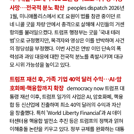
사망…전국적 분노 확산
peoples dispatch 2026년
1월, 미니애폴리스에서 ICE 요원이 법률 참관 중이던 르
네 니콜 굿을 차량 안에서 총격으로 살해해 시민들의 거센
항의를 불러일으켰다. 트럼프 행정부는 굿을 '국내 테러
범'으로 규정했지만, 목격자와 영상은 이를 반박하며 사건
의 정당성을 부정했다. 이번 사건은 연방 이민 단속의 폭
력성과 과잉 대응에 대한 전국적 분노를 촉발시키며 대규
모 시위 가능성을 높이고 있다.
트럼프 재선 후, 가족 기업 40억 달러 수익…AI·암
호화폐·핵융합까지 확장
democracy now 트럼프 대
통령 재선 이후, 트럼프 일가의 사업은 AI, 암호화폐, 핵융
합 등 신산업에 진출하며 최소 40억 달러의 수익과 자산
을 창출했다. 특히 'World Liberty Financial'과 AI 데이
터센터용 핵융합 발전소 추진 등은 트럼프의 정책과 얽혀
이해충돌 논란을 키우고 있다. 정부 규제를 완화하는 대통