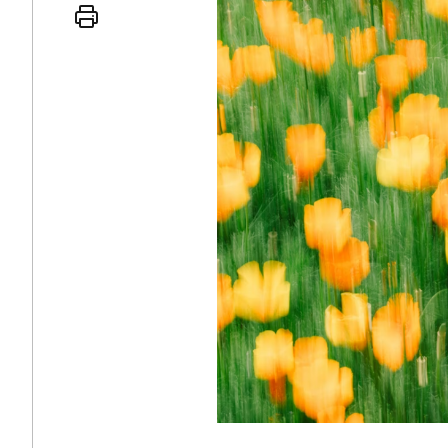
 인간
러시아-우크라이나 
세로 글로벌 토큰 시..
전쟁의 추상화: 우크라이나, 대리
놓고 미국 진보진영 ..
EU·우크라이나 드론 협력 직후, 
대 투쟁은 새로운 글로..
나토, 우크라 군사지원 2027년까지
용: 데이터센터 확산..
우크라이나, 덴마크, 에스토니아,
 민주주의를 잠식하고 ..
러·우크라, 대규모 공습 주고받아