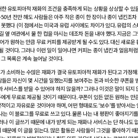
러한 유토피아적 재화의 조건을 충족하게 되는 상황을 상상할 수 있
~50
년 전만 해도 사람들은 아주 작은 종이 한 장이나 종이 냅킨조차
 못했다
(
이 점에서는 미국과 유럽 사이에도 차이가 있다
.
유럽의 스
길 옆 여관에서 물 한 컵을 마시는 데조차 돈을 내야 했다
.
지금은 그
어가 원하는 만큼 무료 커피를 제공받게 될 수도 있다
.
대신 새로운 
될 것이다
.
그러나 이런 일이 일어나면 커피는 종이 냅킨과 얼음처럼
 그 목록은 계속 늘어날 것이다
.
리가 소비하는 수많은 재화가 결국 유토피아적 재화가 된다고 가정해
람들은 자신이 몇 시간을 일했는지를 보여주는 돈과 비슷한 쿠폰을 
와 서비스를 받을 수 있어야 하지 않을까
?
그러나 이것은 말이 되지 
두에게 무료로 제공될 것이기 때문이다
.
쿠폰이 있든 없든 원하는 만
발적이고 자유로운 것이어야 하며
,
어떤 형태로도
‘
보수
’
를 받아서는 
나는 이 블로그를 무료로 쓰고 있다
.
물론 나는 내 평판이 좋아지기를
러나 이 글쓰기 때문에 내가 받게 되는 재화나 서비스는 단 하나도 
 때문에 이 글을 읽는다
.
많은 활동은 사람들이 그것을 좋아하기 때