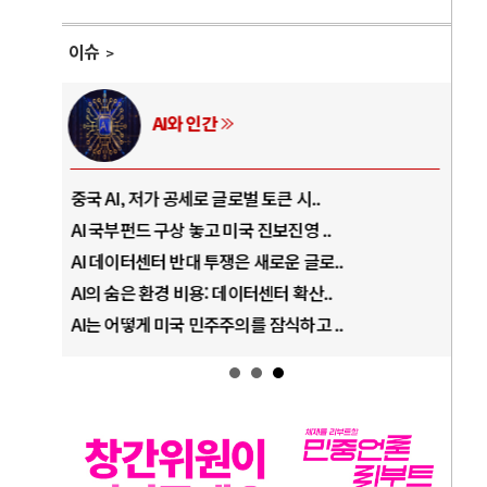
이슈
AI와 인간
중국 AI, 저가 공세로 글로벌 토큰 시..
전쟁
AI 국부펀드 구상 놓고 미국 진보진영 ..
EU
AI 데이터센터 반대 투쟁은 새로운 글로..
나토
AI의 숨은 환경 비용: 데이터센터 확산..
우크
AI는 어떻게 미국 민주주의를 잠식하고 ..
러·