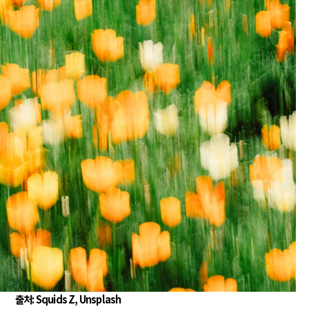
전쟁
중동 위기
전의 역..
호르무즈 갈등 격화, 트럼프 정치·경제 ..
러시아..
호르무즈 해협 통행료를 철회한 트럼프
 공..
이란, 호르무즈 해협 봉쇄 선택한 배경
 네덜란..
트럼프, 이란 압박수단 한계 직면
…민간 ..
하마스, 가자 통치권 이양으로 휴전 의지..
출처
: Squids Z, Unsplash