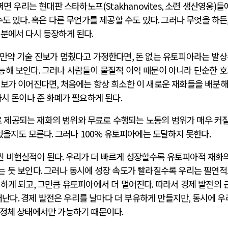
쩌면 우리는 현대판 스타하노프
(Stakhanovites,
소련 생산영웅
)
들
수도 있다
.
혹은 다른 무언가를 제공할 수도 있다
.
그러나 무엇을 하든
부분에서 다시 등장하게 된다
.
만약 기술 진보가 멈췄다고 가정한다면
,
돈 없는 유토피아라는 발
능해 보인다
.
그러나 사람들이 물질적 이익 때문이 아니라 단순한 
진보가 이어진다면
,
처음에는 항상 희소한 이 새로운 재화들을 배분
다시 돈이나 준 화폐가 필요하게 된다
.
제공되는 재화의 범위와 무료로 수행되는 노동의 범위가 매우 커질
있을지도 모른다
.
그러나
100%
유토피아에는 도달하지 못한다
.
씬 비현실적이 된다
.
우리가 더 빠르게 성장할수록 유토피아적 재화의
는 듯 보인다
.
그러나 동시에 성장 속도가 빨라질수록 우리는 필연
명하게 되고
,
그만큼 유토피아에서 더 멀어진다
.
따라서 경제 발전의 
러난다
.
경제 발전은 우리를 날마다 더 부유하게 만들지만
,
동시에 우
 정체 상태에서만 가능하기 때문이다
.