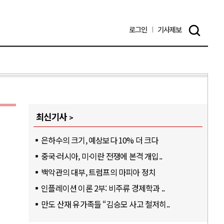
로그인
기사
제보
최신기사
은하수의 크기, 예상보다 10% 더 크다
중국·러시아, 미·이란 전쟁에 본격 개입..
백악관의 대부, 트럼프의 마피아 정치
인플레이션 이론 2부: 비주류 경제학과 ..
만도 산재 유가족들 “김승모 사고 철저히..