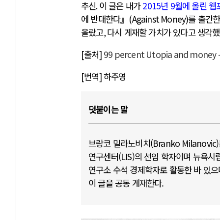
추신
.
이 글은 내가
2015
년
9
월에 올린 웹
에 반대한다』
(Against Money)
를 출간한
올랐고
,
다시 게재할 가치가 있다고 생각
[출처]
99 percent Utopia and money -
[번역] 하주영
덧붙이는 말
브랑코 밀라노비치(Branko Milano
연구센터(LIS)의 선임 학자이며 뉴욕시립
연구소 수석 경제학자로 활동한 바 있
이 글을 공동 게재한다.