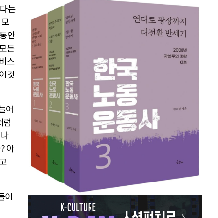
있다는
 모
 동안
 모든
서비스
 이것
 늘어
처럼
거나
가
?
아
고
화들이