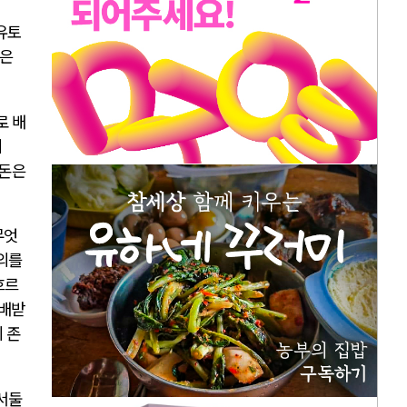
유토
돈은
로 배
이
 돈은
무엇
의를
흐르
분배받
 존
서둘