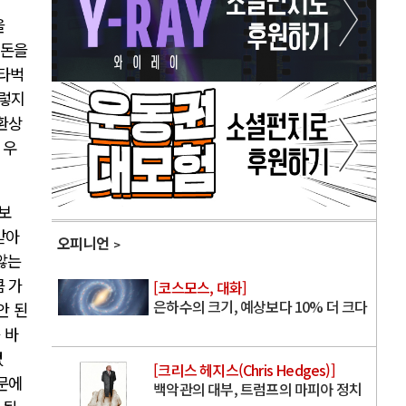
을
 돈을
타벅
렇지
환상
 우
보
받아
오피니언
않는
큼 가
[코스모스, 대화]
은하수의 크기, 예상보다 10% 더 크다
안 된
 바
없
[크리스 헤지스(Chris Hedges)]
문에
백악관의 대부, 트럼프의 마피아 정치