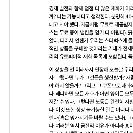
경제 발전과 함께 점점 더 많은 재화가 이
까
?
나는 가능하다고 생각한다
.
분명히
40
내고 사야 했다
.
지금처럼 무료로 제공받지
스는 무료 종이 냅킨을 얻기 더 어렵다
).
흙
않다
.
따라서 언젠가 우리는 스타벅스에 들
적인 상품을 구매할 것이라는 기대가 전제
리의 유토피아적 재화 목록에 포함된다
.
즉
이 상황을 먼 미래까지 연장해 오늘날 우
자
.
그렇다면 누가 그것들을 생산할까
?
사
야 하지 않을까
?
그리고 그 쿠폰으로 재화
다
.
왜냐하면 모든 재화가 어떤 양이든 모
져갈 수 있다
.
그렇다면 노동은 완전히 자
다
.
이것 또한 상상 불가능한 일은 아니다
.
란다
(
혹은 망가지기를 바랄 수도 있다
).
그
다
.
여러분 역시 금전적 이유가 아니라 흥미