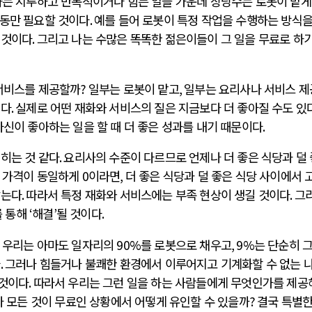
는 지루하고 반복적이거나 힘든 일들 가운데 상당수는 로봇이 맡게
노동만 필요할 것이다
.
예를 들어 로봇이 특정 작업을 수행하는 방식을
 것이다
.
그리고 나는 수많은 똑똑한 젊은이들이 그 일을 무료로 하기
 서비스를 제공할까
?
일부는 로봇이 맡고
,
일부는 요리사나 서비스 
이다
.
실제로 어떤 재화와 서비스의 질은 지금보다 더 좋아질 수도 있
자신이 좋아하는 일을 할 때 더 좋은 성과를 내기 때문이다
.
히는 것 같다
.
요리사의 수준이 다르므로 언제나 더 좋은 식당과 덜
 가격이 동일하게
0
이라면
,
더 좋은 식당과 덜 좋은 식당 사이에서 
않는다
.
따라서 특정 재화와 서비스에는 부족 현상이 생길 것이다
.
그
를 통해
‘
해결
’
될 것이다
.
.
우리는 아마도 일자리의
90%
를 로봇으로 채우고
, 9%
는 단순히 그
다
.
그러나 힘들거나 불쾌한 환경에서 이루어지고 기계화할 수 없는 
 것이다
.
따라서 우리는 그런 일을 하는 사람들에게 무엇인가를 제공
 모든 것이 무료인 상황에서 어떻게 유인할 수 있을까
?
결국 특별한