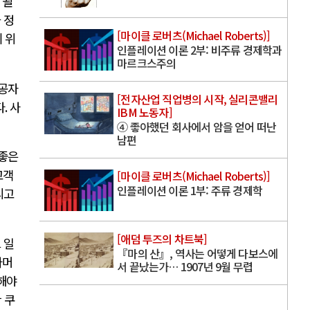
 될
 정
[마이클 로버츠(Michael Roberts)]
 위
인플레이션 이론 2부: 비주류 경제학과
마르크스주의
제공자
[전자산업 직업병의 시작, 실리콘밸리
다
.
사
IBM 노동자]
④ 좋아했던 회사에서 암을 얻어 떠난
남편
 좋은
고객
[마이클 로버츠(Michael Roberts)]
인플레이션 이론 1부: 주류 경제학
리고
[애덤 투즈의 차트북]
 일
『마의 산』, 역사는 어떻게 다보스에
나머
서 끝났는가… 1907년 9월 무렵
해야
 쿠