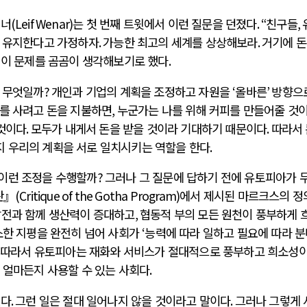
위너
(Leif Wenar)
는 첫 번째 트윗에서 이런 질문을 던졌다
. “
친구들
,
 유지한다고 가정하자
.
가능한 최고의 세계를 상상해보라
.
거기에 
 이 문제를 곰곰이 생각해보기로 했다
.
 무엇일까
?
개인과 기업의 계획을 조정하고 자원을
‘
올바른
’
방향으
를 사려고 돈을 지불하면
,
누군가는 나를 위해 커피를 만들어줄 것
 것이다
.
모두가 내게서 돈을 받을 것이라 기대하기 때문이다
.
따라서
 우리의 계획을 서로 일치시키는 역할을 한다
.
 이런 조정을 수행할까
?
그러나 그 질문에 답하기 전에 유토피아가 
판』
(Critique of the Gotha Program)
에서 제시된 마르크스의 정
발전과 함께 생산력이 증대하고
,
협동적 부의 모든 원천이 풍부하게 
소한 지평을 완전히 넘어 사회가
‘
능력에 따라 일하고 필요에 따라 
.
따라서 유토피아는 재화와 서비스가 절대적으로 풍부하고 희소성이
 얼마든지 사용할 수 있는 사회다
.
있다
.
그런 일은 절대 일어나지 않을 것이라고 말이다
.
그러나 그렇게 