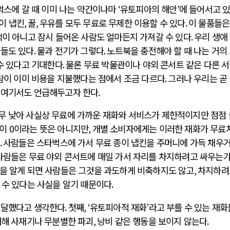
벅스에 갈 때 이미 나는 약간이나마
‘
유토피아의 해안
’
에 들어서고 
이 냅킨
,
꿀
,
우유를 모두 무료로 무제한 이용할 수 있다
.
이 물품들은
이 아니고 잠시 들어온 사람도 얼마든지 가져갈 수 있다
.
우리 생애
화들도 있다
.
물과 전기가 그렇다
.
노트북을 충전해야 할 때 나는 거의
수 있다고 기대한다
.
물론 무료 박물관이나 야외 콘서트 같은 다른 
람이 이미 비용을 지불했다는 점에서 조금 다르다
.
그러나 우리는 곧
 여기서도 언급해두고자 한다
.
무 낮아 사실상 무료에 가까운 재화와 서비스가 제한적이지만 점점
용이
0
이라는 뜻은 아니지만
,
개별 소비자에게는 이러한 재화가 무료
.
사람들은 스타벅스에 가서 무료 종이 냅킨을 주머니에 가득 채우
사람들은 무료 야외 콘서트에 매일 가서 자리를 차지하려고 싸우는
을 알게 되면 사람들은 그것을 과도하게 비축하지도 않고
,
차지하려
 수 있다는 사실을 알기 때문이다
.
도달했다고 생각한다
.
첫째
, ‘
유토피아적 재화
’
라고 부를 수 있는 재
대해 사재기나 무분별한 파괴
,
낭비 같은 행동을 보이지 않는다
.