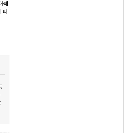
『화폐
시 떠
득
)
은