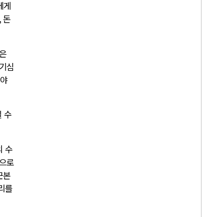
에게
,
돈
상은
호기심
해야
 수
 수
적으로
근본
리를