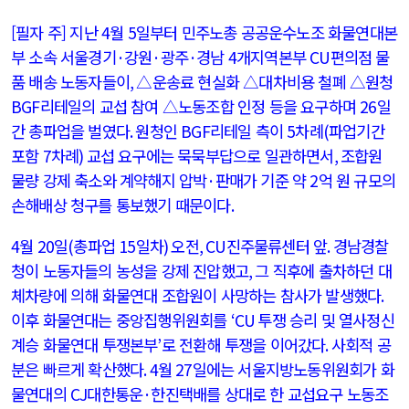
[필자 주] 지난
4
월
5
일부터 민주노총 공공운수노조 화물연대본
부 소속 서울경기
·
강원
·
광주
·
경남
4
개지역본부
CU
편의점 물
품 배송 노동자들이
, △
운송료 현실화 △대차비용 철폐 △원청
BGF
리테일의 교섭 참여 △노동조합 인정 등을 요구하며
26
일
간 총파업을 벌였다
.
원청인
BGF
리테일 측이
5
차례
(
파업기간
포함
7
차례
)
교섭 요구에는 묵묵부답으로 일관하면서
,
조합원
물량 강제 축소와 계약해지 압박
·
판매가 기준 약
2
억 원 규모의
손해배상 청구를 통보했기 때문이다
.
4
월
20
일
(
총파업
15
일차
)
오전
, CU
진주물류센터 앞
.
경남경찰
청이 노동자들의 농성을 강제 진압했고
,
그 직후에 출차하던 대
체차량에 의해 화물연대 조합원이 사망하는 참사가 발생했다
.
이후 화물연대는 중앙집행위원회를
‘CU
투쟁 승리 및 열사정신
계승 화물연대 투쟁본부
’
로 전환해 투쟁을 이어갔다
.
사회적 공
분은 빠르게 확산했다
. 4
월
27
일에는 서울지방노동위원회가 화
물연대의
CJ
대한통운
·
한진택배를 상대로 한 교섭요구 노동조