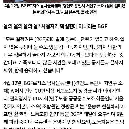
4
월
12
일
, BGF
로지스 남사물류센터
(
경인도 용인시 처인구 소재
)
앞에 걸려있
는 편의점지부
CU
지회 현수막.
출처
:
연정
을의 을의 을의 을
?
사용자가 확실한데 아니라는
BGF
“
모든 결정권은
(BGF)
리테일에 있는데
,
관련이 없다고 해요
.
쉽
지 않은 투쟁이 될 수도 있을 겁니다
.
하지만
,
지금까지 당한 게
너무 억울해서 끝까지 가보려 합니다
.
처음보다 더 단단해진 것
같아요
.
가족보다 더 많은 시간을 보내고 있는 동지들과 끝까지
싸워
,
함께 승리하고 싶습니다
.”
4
월
12
일
, BGF
로지스 남사물류센터
(
경인도 용인시 처인구 소
재
)
앞에서 만난
CU
편의점 배송노동자 정광균 씨가 이야기한
다
.
편의점지부
CU
지회
(
민주노총 공공운수노조 화물연대 서울
경기지역본부 소속
)
조합원인 정광균 씨는
, ‘
운송료 현실화와 아
프면 쉴 권리
·
노동조합 인정
’
등을
BGF
리테일에 요구하며
8
일
째 파업 중이다
.
물류센터 운영이 멈춘 일요일
,
노동자들은 천막