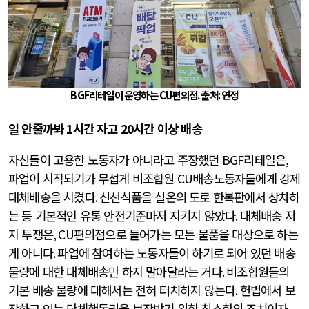
BGF
리테일이 운영하는
CU
편의점. 출처
:
연정
일 안줄까봐
1
시간 자고
20
시간 이상 배송
자신들이 고용한 노동자가 아니라고 주장했던
BGF
리테일은
,
파업이 시작되기가 무섭게 비조합원
CU
배송노동자들에게 강제
대체배송을 시켰다
.
신선식품을 실온의 도로 한복판에서 상차하
는 등 기본적인 유통 안전기준마저 지키지 않았다
.
대체배송 저
지 투쟁은
, CU
편의점으로 들어가는 모든 물품을 대상으로 하는
게 아니다
.
파업에 참여하는 노동자들이 하기로 되어 있던 배송
물량에 대한 대체배송만 하지 말아달라는 거다
.
비조합원들의
기본 배송 물량에 대해서는 전혀 터치하지 않는다
.
헌법에서 보
장하고 있는 단체행동권을 보장받기 위한 최소한의 조치이자