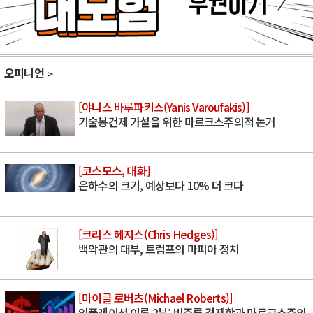
오피니언
[야니스 바루파키스(Yanis Varoufakis)]
기술봉건제 가설을 위한 마르크스주의적 논거
[코스모스, 대화]
은하수의 크기, 예상보다 10% 더 크다
[크리스 헤지스(Chris Hedges)]
백악관의 대부, 트럼프의 마피아 정치
[마이클 로버츠(Michael Roberts)]
인플레이션 이론 2부: 비주류 경제학과 마르크스주의