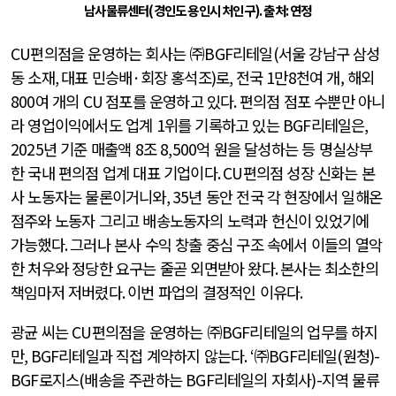
남사물류센터
(
경인도 용인시 처인구
). 출처: 연정
CU
편의점을 운영하는 회사는 ㈜
BGF
리테일
(
서울 강남구 삼성
동 소재
,
대표 민승배
·
회장 홍석조
)
로
,
전국
1
만
8
천여 개, 해외
800
여 개의
CU
점포를 운영하고 있다
.
편의점 점포 수뿐만 아니
라 영업이익에서도 업계
1
위를 기록하고 있는
BGF
리테일은
,
2025
년 기준 매출액
8
조
8,500
억 원을 달성하는 등 명실상부
한 국내 편의점 업계 대표 기업이다
. CU
편의점 성장 신화는 본
사 노동자는 물론이거니와
, 35
년 동안 전국 각 현장에서 일해온
점주와 노동자 그리고 배송노동자의 노력과 헌신이 있었기에
가능했다
.
그러나 본사 수익 창출 중심 구조 속에서 이들의 열악
한 처우와 정당한 요구는 줄곧 외면받아 왔다
.
본사는 최소한의
책임마저 저버렸다
.
이번 파업의 결정적인 이유다
.
광균 씨는
CU
편의점을 운영하는 ㈜
BGF
리테일의 업무를 하지
만
, BGF
리테일과 직접 계약하지 않는다
. ‘
㈜
BGF
리테일
(
원청
)-
BGF
로지스
(
배송을 주관하는
BGF
리테일의 자회사
)-
지역 물류