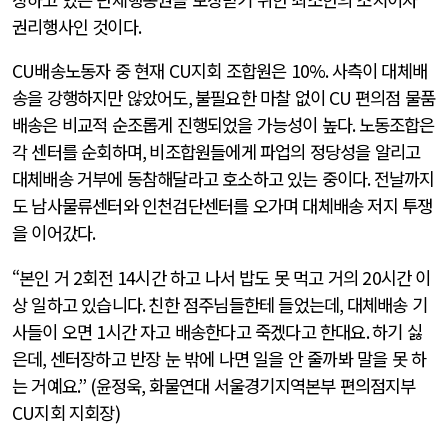
권리행사인 것이다
.
CU
배송노동자 중 현재
CU
지회 조합원은
10%.
사측이 대체배
송을 강행하지만 않았어도
,
불필요한 마찰 없이
CU
편의점 물품
배송은 비교적 순조롭게 진행되었을 가능성이 높다
.
노동조합은
각 센터를 순회하며
,
비조합원들에게 파업의 정당성을 알리고
대체배송 거부에 동참해달라고 호소하고 있는 중이다
.
전날까지
도 남사물류센터와 인천검단센터를 오가며 대체배송 저지 투쟁
을 이어갔다
.
“본인 거
2
회전
14
시간 하고 나서 밥도 못 먹고 거의
20
시간 이
상 일하고 있습니다
.
친한 점주님들한테 들었는데
,
대체배송 기
사들이 오면
1
시간 자고 배송한다고 죽겠다고 한대요
.
하기 싫
은데
,
센터장하고 반장 눈 밖에 나면 일을 안 줄까봐 말을 못 하
는 거예요
.” (
윤정욱
,
화물연대 서울경기지역본부 편의점지부
CU
지회 지회장
)