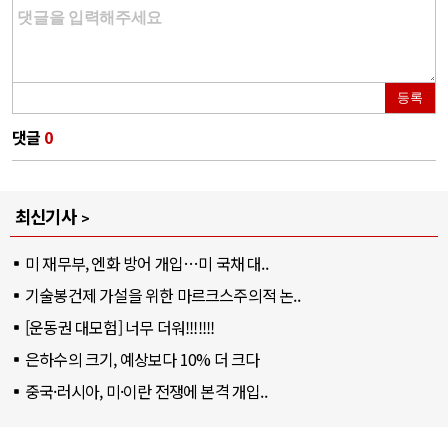
등록
댓글
0
최신기사
미 재무부, 엔화 방어 개입…미 국채 대..
기술봉건제 가설을 위한 마르크스주의적 논..
[운동권 대모험] 너무 더워!!!!!!!
은하수의 크기, 예상보다 10% 더 크다
중국·러시아, 미·이란 전쟁에 본격 개입..