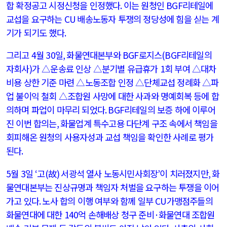
합 확정공고 시정신청을 인정했다
.
이는 원청인
BGF
리테일에
교섭을 요구하는
CU
배송노동자 투쟁의 정당성에 힘을 싣는 계
기가 되기도 했다
.
그리고
4
월
30
일
,
화물연대본부와
BGF
로지스
(BGF
리테일의
자회사
)
가 △운송료 인상 △분기별 유급휴가
1
회 부여 △대차
비용 상한 기준 마련 △노동조합 인정 △단체교섭 정례화 △파
업 불이익 철회 △조합원 사망에 대한 사과와 명예회복 등에 합
의하며 파업이 마무리 되었다
. BGF
리테일의 보증 하에 이루어
진 이번 합의는
,
화물업계 특수고용 다단계 구조 속에서 책임을
회피해온 원청의 사용자성과 교섭 책임을 확인한 사례로 평가
된다
.
5
월
3
일
‘
고
(
故
)
서광석 열사 노동시민사회장
’
이 치러졌지만
,
화
물연대본부는 진상규명과 책임자 처벌을 요구하는 투쟁을 이어
가고 있다
.
노사 합의 이행 여부와 함께 일부
CU
가맹점주들의
화물연대에 대한
140
억 손해배상 청구 준비
·
화물연대 조합원