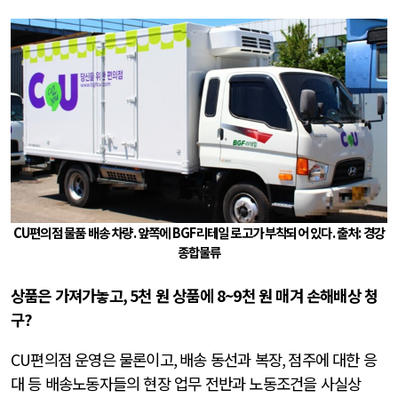
CU
편의점 물품 배송 차량
.
앞쪽에
BGF
리테일 로고가 부착되어 있다
.
출처
:
경강
종합물류
상품은 가져가놓고
, 5
천 원 상품에
8~9
천 원 매겨 손해배상 청
구
?
CU
편의점 운영은 물론이고
,
배송 동선과 복장
,
점주에 대한 응
대 등 배송노동자들의 현장 업무 전반과 노동조건을 사실상