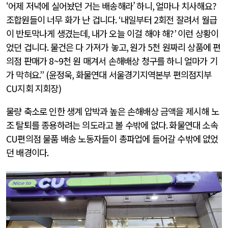
‘어제 저녁에 실어놨던 거는 배송해라’
하니
,
얼마나 치사해요
?
조합원들이 너무 화가 난 겁니다
. ‘
내일부터
2
회전 잘려서 월급
이 반토막나게 생겼는데
,
내가 오늘 이걸 해야 해
?’
이런 상황이
었던 겁니다
.
물건은 다 가져가 놓고
,
원가
5
천 원짜리 상품에 편
의점 판매가
8~9
천 원 매겨서 손해배상 청구를 하니 얼마가 기
가 막혀요
.” (
윤정욱
,
화물연대 서울경기지역본부 편의점지부
CU
지회 지회장
)
물량 축소로 인한 생계 압박과 높은 손해배상 금액을 제시해 노
조 탈퇴를 종용하려는 의도라고 볼 수밖에 없다
.
화물연대 소속
CU
편의점 물품 배송 노동자들이 총파업에 들어갈 수밖에 없었
던 배경이다
.