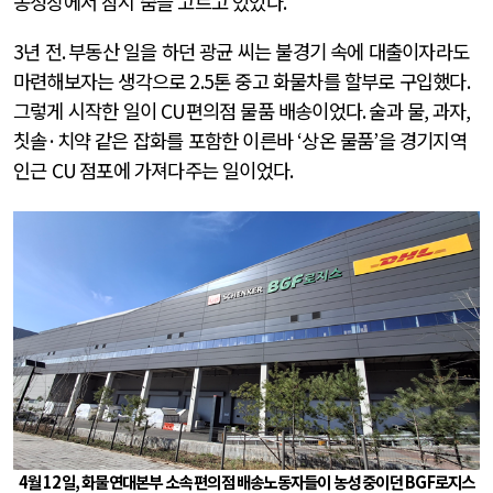
농성장에서 잠시 숨을 고르고 있었다
.
3
년 전
.
부동산 일을 하던 광균 씨는 불경기 속에 대출이자라도
마련해보자는 생각으로
2.5
톤 중고 화물차를 할부로 구입했다
.
그렇게 시작한 일이
CU
편의점 물품 배송이었다
.
술과 물
,
과자
,
칫솔
·
치약 같은 잡화를 포함한 이른바
‘
상온 물품
’
을 경기지역
인근
CU
점포에 가져다주는 일이었다
.
4
월
12
일
,
화물연대본부 소속 편의점 배송노동자들이 농성 중이던
BGF
로지스