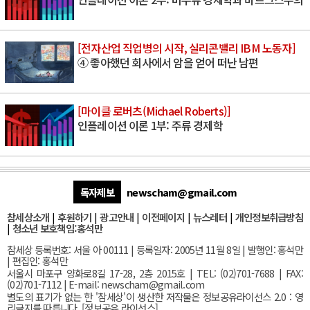
[전자산업 직업병의 시작, 실리콘밸리 IBM 노동자]
④ 좋아했던 회사에서 암을 얻어 떠난 남편
[마이클 로버츠(Michael Roberts)]
인플레이션 이론 1부: 주류 경제학
독자제보
newscham@gmail.com
참세상소개
|
후원하기
|
광고안내
|
이전페이지
|
뉴스레터
|
개인정보취급방침
|
청소년 보호책임:홍석만
참세상 등록번호: 서울 아 00111 | 등록일자: 2005년 11월 8일 | 발행인: 홍석만
| 편집인: 홍석만
서울
시 마포구 양화로8길 17-28, 2층 2015호
| TEL: (02)701-7688 | FAX:
(02)701-7112 |
E-mail:
newscham@gmail.com
별도의 표기가 없는 한 '참세상'이 생산한 저작물은 정보공유라이선스 2.0 : 영
리금지를 따릅니다. [
정보공유 라이선스
]