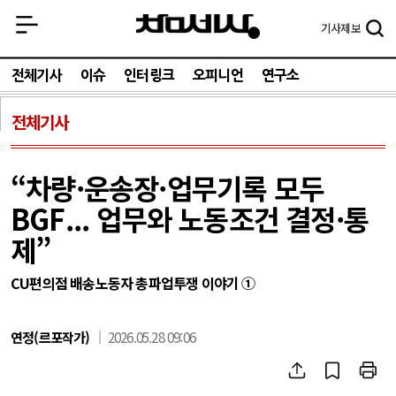
기사
제보
전체기사
이슈
인터링크
오피니언
연구소
전체기사
“차량·운송장·업무기록 모두
BGF... 업무와 노동조건 결정·통
제”
CU편의점 배송노동자 총파업투쟁 이야기 ①
연정(르포작가)
2026.05.28 09:06