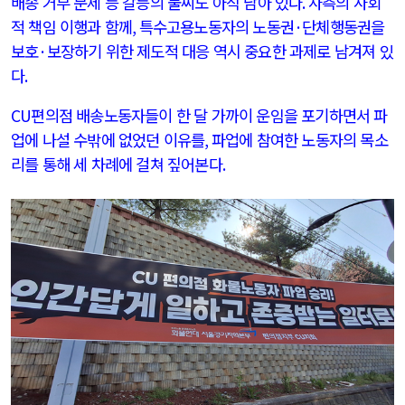
배송 거부 문제 등 갈등의 불씨도 아직 남아 있다
.
사측의 사회
적 책임 이행과 함께
,
특수고용노동자의 노동권
·
단체행동권을
보호
·
보장하기 위한 제도적 대응 역시 중요한 과제로 남겨져 있
다
.
CU
편의점 배송노동자들이 한 달 가까이 운임을 포기하면서 파
업에 나설 수밖에 없었던 이유를
,
파업에 참여한 노동자의 목소
리를 통해 세 차례에 걸쳐 짚어본다
.