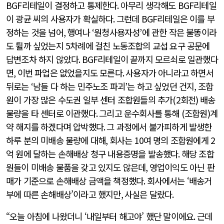
BGF
리테일이 결정하고 통제한다
.
아무리 생각해도
BGF
리테일
이 광균 씨의 사용자가 확실하다
.
그런데
BGF
리테일은 이를 부
정하는 것을 넘어
,
행여나
‘
원청사용자성
’
에 관한 작은 불똥이라
도 튈까 싶었는지
5
차례에 걸친 노동조합의 교섭 요구 공문에
답변조차 하지 않았다
. BGF
리테일이 끝까지 모르쇠로 일관했다
면
,
이번 파업은 없었을지도 모른다
.
사용자가 아니라고 하면서
뒤로는
‘
남들 다 하는 민주노조 파괴
’
는 하고 싶었던 건지
,
조합
원이 가장 많은 수도권 일부 센터 조합원들의 추가
(2
회전
)
배송
물량을 타 센터로 이관했다
.
그리고 운수회사를 통해
(
조합원
)
계
약 해지를 하겠다며 압박했다
.
그 과정에서 불가피하게 발생한
하루 분의 미배송 물량에 대해
,
회사는
10
여 명의 조합원에게
2
억 원에 달하는 손해배상 청구 내용증명을 발송했다
.
해당 조합
원들이 미배송 물품을 갖고 있지도 않은데
,
영업이익도 아닌 판
매가 기준으로 손해배상 금액을 책정했다
.
회사에서는 ‘배송거
부에 따른 손해배상’이라고 했지만
,
사실은 달랐다
.
“오늘 아침에 나왔더니 ‘내일부터 해고야’ 했단 말이에요
.
근데