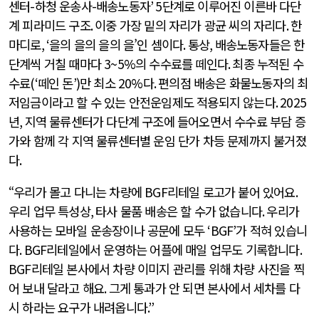
센터
-
하청 운송사
-
배송노동자
’ 5
단계로 이루어진 이른바 다단
계 피라미드 구조
.
이중 가장 밑의 자리가 광균 씨의 자리다
.
한
마디로
, ‘
을의 을의 을의 을’인 셈이다
.
통상
,
배송노동자들은 한
단계씩 거칠 때마다
3~5%
의 수수료를 떼인다
.
최종 누적된 수
수료
(‘
떼인 돈
’)
만 최소
20%
다
.
편의점 배송은 화물노동자의 최
저임금이라고 할 수 있는 안전운임제도 적용되지 않는다
. 2025
년
,
지역 물류센터가 다단계 구조에 들어오면서 수수료 부담 증
가와 함께 각 지역 물류센터별 운임 단가 차등 문제까지 불거졌
다
.
“우리가 몰고 다니는 차량에
BGF
리테일 로고가 붙어 있어요
.
우리 업무 특성상
,
타사 물품 배송은 할 수가 없습니다
.
우리가
사용하는 모바일 운송장이나 공문에 모두
‘BGF’
가 적혀 있습니
다
.
BGF
리테일에서 운영하는 어플에 매일 업무도 기록합니다
.
BGF
리테일 본사에서 차량 이미지 관리를 위해 차량 사진을 찍
어 보내 달라고 해요
.
그게 통과가 안 되면 본사에서 세차를 다
시 하라는 요구가 내려옵니다
.”