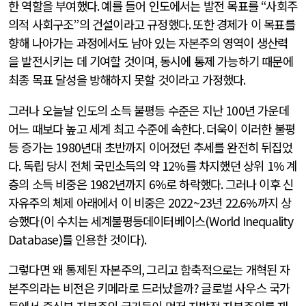
한 역할을 부여했다
.
예를 들어 인도에서는 발전 목표를
“
사회주
의적 사회구조
”
의 건설이라고 규정했다
.
또한 경제가 이 목표를
향해 나아가는 과정에서도 남아 있는 자본주의 영역이 생산력
을 발전시키는 데 기여할 것이며
,
동시에 통제 가능하기 때문에
최종 목표 달성을 방해하지 못할 것이라고 가정했다
.
그러나 오늘날 인도의 소득 불평등 수준은 지난
100
년 가운데
어느 때보다 높고 세계 최고 수준에 속한다
.
더욱이 이러한 불평
등 증가는
1980
년대 초반까지 이어졌던 추세를 완전히 뒤집었
다
.
독립 당시 전체 국민소득의 약
12%
를 차지했던 상위
1%
계
층의 소득 비중은
1982
년까지
6%
로 하락했다
.
그러나 이후 신
자유주의 체제 아래에서 이 비중은
2022~23
년
22.6%
까지 상
승했다
(
이 수치는 세계불평등데이터베이스
(World Inequality
Database)
를 인용한 것이다
).
그렇다면 왜 통제된 자본주의
,
그리고 함축적으로는 개혁된 자
본주의라는 비전은 키메라로 드러났을까
?
글로벌 사우스 국가