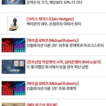
은하수의 크기, 예상보다 10% 더 크다
[크리스 헤지스(Chris Hedges)]
백악관의 대부, 트럼프의 마피아 정치
[마이클 로버츠(Michael Roberts)]
인플레이션 이론 2부: 비주류 경제학과 마르크스주의
[전자산업 직업병의 시작, 실리콘밸리 IBM 노동자]
④ 좋아했던 회사에서 암을 얻어 떠난 남편
[마이클 로버츠(Michael Roberts)]
인플레이션 이론 1부: 주류 경제학
[애덤 투즈의 차트북]