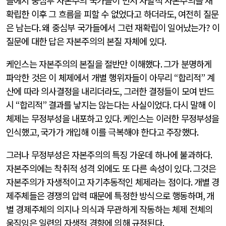
들에서 중심부 자본주의 국가들이 먼저 자발적 자본주의를 재
확립한 이후 그 흐름을 피할 수 없었다고 하더라도
,
여전히 질문
은 남는다
.
왜 중심부 국가들에서 그런 재확립이 일어났는가
?
이
질문에 대한 답은 자본주의의 본질 자체에 있다
.
케인스는 자본주의의 본질을 절반만 이해했다
.
그가 분명하게
파악한 것은 이 체제에서 개별 행위자들이 아무리
“
합리적
”
계
산에 따라 의사결정을 내리더라도
,
그러한 결정들이 모여 반드
시
“
합리적
”
결과를 낳지는 않는다는 사실이었다
.
다시 말해 이
체제는 무정부성을 내포하고 있다
.
케인스는 이러한 무정부성을
인식했고
,
국가가 개입해 이를 극복해야 한다고 주장했다
.
그러나 무정부성은 자본주의의 특징 가운데 하나에 불과하다
.
자본주의에는 착취적 성격 외에도 또 다른 속성이 있다
.
그것은
자본주의가 자생적이고 자기추동적인 체제라는 점이다
.
개별 경
제주체들은 경쟁의 압력 때문에 특정한 방식으로 행동하며
,
개
별 경제주체의 의지나 의식과 무관하게 작동하는 체제 전체의
움직임은 일련의 자생적 경향에 의해 규정된다
.