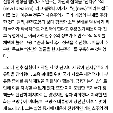
전통에 영향을 받았다
.
케인스는 자신의 철학을
“
신자유주의
(new liberalism)”
라고 불렀다
.
여기서
“
신
(new)”
이라는 접두
어를 붙인 이유는 전통적 자유주의가 국가 개입의 부재를 주장
한 것과 달리
,
완전고용과 보다 평등한 소득 분배를 달성하기 위
해 국가가 적극적으로 개입해야 한다고 주장했기 때문이다
.
전
후 유럽에서는 여러 사회민주주의 정부가 케인스주의 의제를
채택해 높은 고용 수준과 복지국가 정책을 추진했다
.
이들이 추
구한 목표는
“
인간의 얼굴을 한 자본주의
”
를 구축하는 것이었
다
.
그러나 전후 실험이 시작된 지 몇 년 지나지 않아 신자유주의가
유럽을 장악했다
.
고용 확대를 위한 국가 지출은 재정적자나 부
유층 증세를 통해 재원을 마련해야 했는데
,
금융자본의 반대로
인해 이를 지속할 수 없게 됐다
.
또한 이미 도입한 복지국가 정
책들도 완전히 폐지하지는 않았지만 점차 약화했다
.
이러한 변
화는 프랑수아 미테랑이 프랑스 대통령에 당선된 이후 뚜렷하
게 드러났다
.
그는 실업 증가에 대응해 전형적인 케인스주의 정