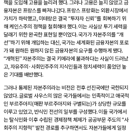
책을 도입해 고용을 늘리려 했다
.
그러나 고용은 늘지 않았고 금
융자본은 프랑스를 빠져나갔다
.
프랑스 프랑화는 외환시장에서
가치가 하락했고
,
미테랑은 결국
“
투자자 신뢰
”
를 회복하기 위
해 케인스주의 정책을 철회해야 했다
.
이는 사실상 투기 세력을
달래기 위한 완곡한 표현일 뿐이었다
.
국가가 자본주의를
“
개
선
”
하기 위해 개입하는 대신
,
국가는 세계화된 금융자본의 포로
가 돼 원하든 원하지 않든 금융자본의 요구를 수행하게 됐다
.
“
개혁된
”
자본주의는 결국 키메라에 불과하다는 사실이 드러났
고
,
자유주의
·
사회민주주의 지식인들과 정치세력이 품었던 높
은 기대를 배반했다
.
그러나 통제된 자본주의라는 비전은 전후 선진국에만 국한되지
않았다
.
글로벌 사우스의 많은 국가들에서는 민족적이고 애국적
인 부르주아지
(
매판 부르주아지와 구별되는
)
가 상당한 규모를
이루고 있었고
,
반식민 전선의 일부를 구성했다
.
이들 국가에서
는 탈식민화 이후 수립된 경제정책 체제가 공공부문 주도의
“
사
회주의 지향적
”
발전 경로를 추구하면서도 자본가들에게 일정