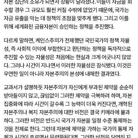
자본 집단의 소유가 되면서 상황이 달라졌다
.
이들이 자금을 회
수할 경우 그 규모도 훨씬 커질 수밖에 없었기 때문에
,
국가는
자금 유출을 막는 데 정책의 초점을 맞추게 됐다
.
그리고 이를
위해 세계화된 금융자본이 승인하는 정책을 추진했다
.
다르게 말하면
,
케인스주의가 전제했던 국민국가의 정책 자율
성
,
즉 사회적 이익에 부합한다고 판단하는 정책을 독자적으로
추진할 수 있는 자율성은 처음에는 현실과 크게 어긋나지 않았
다
.
그러나 시간이 지나면서 이러한 자율성은 잠식됐다
.
이것은
우연한 일이 아니라 자본주의의 본성에 내재한 결과였다
.
교과서가 설명하듯 자본주의가 자신에게 부과된 제약을 순순히
받아들이지 않고
,
끊임없이 그러한 제약을 극복하려 하며
,
자본
집중화에 따라 시간이 갈수록 그 능력이 더욱 커진다면
,
개혁된
자본주의나 복지 자본주의에 대한 비전은 결국 키메라에 불과
하다
.
그러한 비전은 반드시 국가가 자본을 일정 수준 통제하는
것을 전제로 한다
.
그런데 자본에 제약을 가하는 국가의 통제 자
체가 시간이 흐르면서 무력화된다면
,
그러한 비전은 당연히 지