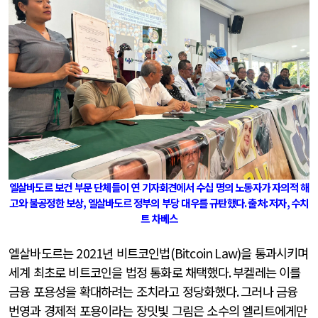
엘살바도르 보건 부문 단체들이 연 기자회견에서 수십 명의 노동자가 자의적 해
고와 불공정한 보상
,
엘살바도르 정부의 부당 대우를 규탄했다
.
출처
:
저자
,
수치
트 차베스
엘살바도르는
2021
년 비트코인법
(Bitcoin Law)
을 통과시키며
세계 최초로 비트코인을 법정 통화로 채택했다
.
부켈레는 이를
금융 포용성을 확대하려는 조치라고 정당화했다
.
그러나 금융
번영과 경제적 포용이라는 장밋빛 그림은 소수의 엘리트에게만