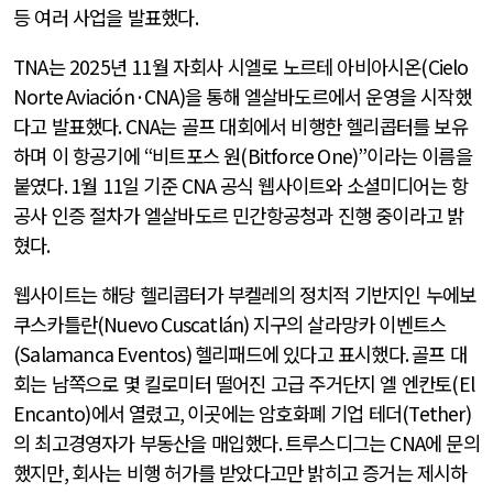
등 여러 사업을 발표했다
.
TNA
는
2025
년
11
월 자회사 시엘로 노르테 아비아시온
(Cielo
Norte Aviación·CNA)
을 통해 엘살바도르에서 운영을 시작했
다고 발표했다
. CNA
는 골프 대회에서 비행한 헬리콥터를 보유
하며 이 항공기에
“
비트포스 원
(Bitforce One)”
이라는 이름을
붙였다
. 1
월
11
일 기준
CNA
공식 웹사이트와 소셜미디어는 항
공사 인증 절차가 엘살바도르 민간항공청과 진행 중이라고 밝
혔다
.
웹사이트는 해당 헬리콥터가 부켈레의 정치적 기반지인 누에보
쿠스카틀란
(Nuevo Cuscatlán)
지구의 살라망카 이벤트스
(Salamanca Eventos)
헬리패드에 있다고 표시했다
.
골프 대
회는 남쪽으로 몇 킬로미터 떨어진 고급 주거단지 엘 엔칸토
(El
Encanto)
에서 열렸고
,
이곳에는 암호화폐 기업 테더
(Tether)
의 최고경영자가 부동산을 매입했다
.
트루스디그는
CNA
에 문의
했지만
,
회사는 비행 허가를 받았다고만 밝히고 증거는 제시하