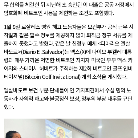
무 합의를 체결한 뒤 지난해 초 승인된 이 대출은 공공 재정에서
암호화폐 비트코인
사용을 제한하는 조건도 포함했다
.
1
월
9
일 로살레스 병원 해고 노동자들은 보건부가 공식 근무 시
작일과 같은 필수 정보를 제공하지 않아 퇴직금 청구 서류를 제
출하지 못했다고 밝혔다
.
같은 날 친정부 매체 <디아리오 엘살
바도르>
(Diario El Salvador)
는 엑스
(X)
에 나이브 부켈레
대통
령과 매우 가까운 저명한 비트코인 지지자 미국인 부부 맥스 카
이저와 스테이시 허버트가 주최하는 제
2
회 비트코인 골프 인비
테이셔널
(Bitcoin Golf Invitational)
개최 소식을 게시했다
.
엘살바도르 보건 부문 단체들이 연 기자회견에서 수십 명의 노
동자가 자의적 해고와 불공정한 보상
,
정부의 부당 대우를 규탄
했다
.