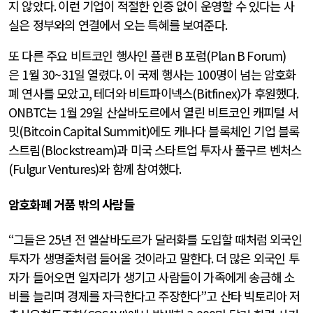
지 않았다
.
이런 기업이 적절한 인증 없이 운영할 수 있다는 사
실은 정부와의 연결에서 오는 특혜를 보여준다
.
또 다른 주요 비트코인 행사인 플랜
B
포럼
(Plan B Forum)
은
1
월
30~31
일 열렸다
.
이 국제 행사는
100
명이 넘는 암호화
폐 연사를 모았고
,
테더와 비트파이넥스
(Bitfinex)
가 후원했다
.
ONBTC
는
1
월
29
일 산살바도르에서 열린 비트코인 캐피털 서
밋
(Bitcoin Capital Summit)
에도 캐나다 블록체인 기업 블록
스트림
(Blockstream)
과 미국 스타트업 투자사 풀구르 벤처스
(Fulgur Ventures)
와 함께 참여했다
.
암호화폐 거품 밖의 사람들
“
그들은
25
년 전 엘살바도르가 달러화를 도입할 때처럼 외국인
투자가 생명줄처럼 들어올 것이라고 말한다
.
더 많은 외국인 투
자가 들어오면 일자리가 생기고 사람들이 가족에게 송금해 소
비를 늘리며 경제를 자극한다고 주장한다
”
고 산타 빅토리아 저