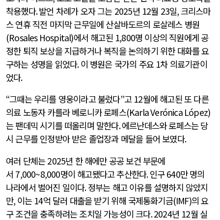
착용했다
.
발언 차례가 오자 그는
2025
년
12
월
23
일
,
크리스마
스 연휴 직전 마지막 근무일에 산살바도르의 로살레스 병원
(Rosales Hospital)
에서 해고된
1,800
명 이상의 직원에게 공
정한 퇴직 보상을 지급하거나 복직을 논의하기 위한 대화를 요
구하는 성명을 읽었다
.
이 병원은 국가의 주요
1
차 의료기관이
었다
.
“
그때는 우리를 영웅이라고 불렀다
”
고
12
월에 해고된 또 다른
의료 노동자 카를라 베로니카 로페스
(Karla Verónica López)
는 팬데믹 시기를 떠올리며 말한다
.
에르난데스와 로페스는 당
시 근무를 인정받아 받은 졸업장과 메달을 들어 보였다
.
여러 단체는
2025
년 한 해에만 공공 보건 부문에
서
7,000~8,000
명이 해고됐다고 추산한다
.
인구
640
만 명의
나라에서 벌어진 일이다
.
정부는 해고 이유를 설명하지 않았지
만
,
이는
14
억 달러 대출을 받기 위해 국제통화기금
(IMF)
의 요
구 조건을 충족하려는 조치일 가능성이 크다
. 2024
년
12
월 실