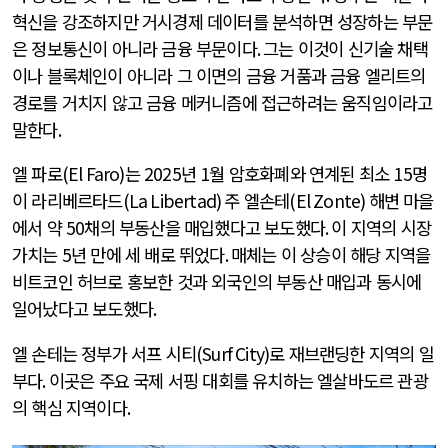
혁신을 강조하지만 거시경제 데이터를 분석하면 성장하는 부문
은 정보통신이 아니라 금융 부문이다
.
그는 이것이 신기술 채택
이나 블록체인이 아니라 그 이면의 금융 거품과 금융 엘리트의
경로를 거치지 않고 금융 메커니즘에 접근하려는 움직임이라고
말한다
.
엘 파로
(El Faro)
는
2025
년
1
월 암호화폐와 연계된 최소
15
명
이 라리베르타드
(La Libertad)
주 엘손테
(El Zonte)
해변 마을
에서 약
50
채의 부동산을 매입했다고 보도했다
.
이 지역의 시장
가치는
5
년 만에 세 배로 뛰었다
.
매체는 이 상승이 해당 지역을
비트코인 허브로 홍보한 것과 외국인의 부동산 매입과 동시에
일어났다고 보도했다
.
엘 손테는 정부가 서프 시티
(Surf City)
로 재브랜딩한 지역의 일
부다
.
이곳은 주요 국제 서핑 대회를 유치하는 엘살바도르 관광
의 핵심 지역이다
.