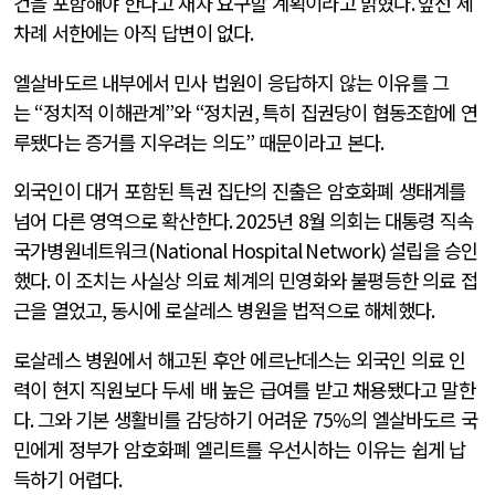
건을 포함해야 한다고 재차 요구할 계획이라고 밝혔다
.
앞선 세
차례 서한에는 아직 답변이 없다
.
엘살바도르 내부에서 민사 법원이 응답하지 않는 이유를 그
는
“
정치적 이해관계
”
와
“
정치권
,
특히 집권당이 협동조합에 연
루됐다는 증거를 지우려는 의도
”
때문이라고 본다
.
외국인이 대거 포함된 특권 집단의 진출은 암호화폐 생태계를
넘어 다른 영역으로 확산한다
. 2025
년
8
월 의회는 대통령 직속
국가병원네트워크
(National Hospital Network)
설립을 승인
했다
.
이 조치는 사실상 의료 체계의 민영화와 불평등한 의료 접
근을 열었고
,
동시에 로살레스 병원을 법적으로 해체했다
.
로살레스 병원에서 해고된 후안 에르난데스는 외국인 의료 인
력이 현지 직원보다 두세 배 높은 급여를 받고 채용됐다고 말한
다
.
그와 기본 생활비를 감당하기 어려운
75%
의 엘살바도르 국
민에게 정부가 암호화폐 엘리트를 우선시하는 이유는 쉽게 납
득하기 어렵다
.