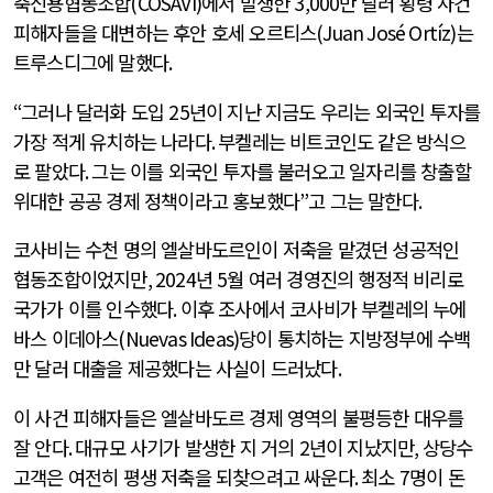
축신용협동조합
(COSAVI)
에서 발생한
3,000
만 달러 횡령 사건
피해자들을 대변하는 후안 호세 오르티스
(Juan José Ortíz)
는
트루스디그에 말했다
.
“
그러나 달러화 도입
25
년이 지난 지금도 우리는 외국인 투자를
가장 적게 유치하는 나라다
.
부켈레는 비트코인도 같은 방식으
로 팔았다
.
그는 이를 외국인 투자를 불러오고 일자리를 창출할
위대한 공공 경제 정책이라고 홍보했다
”
고 그는 말한다
.
코사비는 수천 명의 엘살바도르인이 저축을 맡겼던 성공적인
협동조합이었지만
, 2024
년
5
월 여러 경영진의 행정적 비리로
국가가 이를 인수했다
.
이후 조사에서 코사비가 부켈레의 누에
바스 이데아스
(Nuevas Ideas)
당이 통치하는 지방정부에 수백
만 달러 대출을 제공했다는 사실이 드러났다
.
이 사건 피해자들은 엘살바도르 경제 영역의 불평등한 대우를
잘 안다
.
대규모 사기가 발생한 지 거의
2
년이 지났지만
,
상당수
고객은 여전히 평생 저축을 되찾으려고 싸운다
.
최소
7
명이 돈