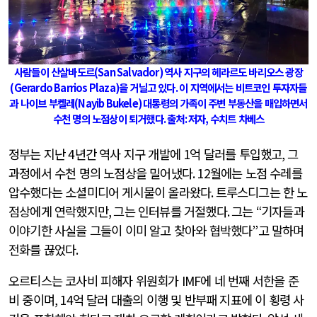
사람들이 산살바도르
(San Salvador)
역사 지구의 헤라르도 바리오스 광장
(Gerardo Barrios Plaza)
을 거닐고 있다
.
이 지역에서는 비트코인 투자자들
과 나이브 부켈레
(Nayib Bukele)
대통령의 가족이 주변 부동산을 매입하면서
수천 명의 노점상이 퇴거했다
.
출처
:
저자
,
수치트 차베스
정부는 지난
4
년간 역사 지구 개발에
1
억 달러를 투입했고
,
그
과정에서 수천 명의 노점상을 밀어냈다
. 12
월에는 노점 수레를
압수했다는 소셜미디어 게시물이 올라왔다
.
트루스디그는 한 노
점상에게 연락했지만
,
그는 인터뷰를 거절했다
.
그는
“
기자들과
이야기한 사실을 그들이 이미 알고 찾아와 협박했다
”
고 말하며
전화를 끊었다
.
오르티스는 코사비 피해자 위원회가
IMF
에 네 번째 서한을 준
비 중이며
, 14
억 달러 대출의 이행 및 반부패 지표에 이 횡령 사