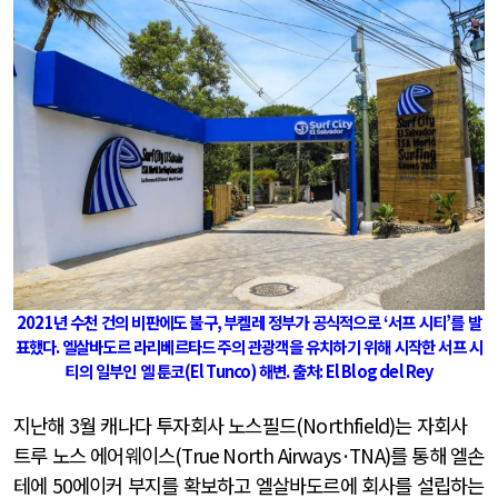
2021
년 수천 건의 비판에도 불구
,
부켈레 정부가 공식적으로
‘
서프 시티
’
를 발
표했다
.
엘살바도르 라리베르타드
주의 관광객을 유치하기 위해 시작한 서프 시
티의 일부인 엘 툰코
(El Tunco)
해변
.
출처
:
El Blog del Rey
지난해
3
월 캐나다 투자회사 노스필드
(Northfield)
는 자회사
트루 노스 에어웨이스
(True North Airways·TNA)
를 통해 엘손
테에
50
에이커 부지를 확보하고 엘살바도르에 회사를 설립하는