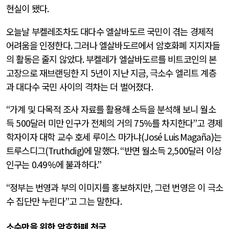
현실이 됐다
.
오늘날 부켈레조차도 대다수 엘살바도르 국민이 겪는 경제적
어려움을 인정한다
.
그러나 엘살바도르에서 암호화폐 지지자들
의 활동은 줄지 않았다
.
부켈레가 엘살바도르를 비트코인의 본
고장으로 재브랜딩한 지
5
년이 지난 지금
,
극소수 엘리트 계층
과 대다수 국민 사이의 격차는 더 벌어졌다
.
“
가계 및 다목적 조사 자료를 활용해 소득을 분석해 보니 월소
득
500
달러 미만 인구가 전체의 거의
75%
를 차지한다
”
고 경제
학자이자 대학 교수 호세 루이스 마가냐
(José Luis Magaña)
는
트루스디그
(Truthdig)
에 말했다
. “
반면 월소득
2,500
달러 이상
인구는
0.49%
에 불과하다
.”
“
정부는 번영과 부의 이미지를 홍보하지만
,
그런 번영은 이 극소
수 집단만 누린다
”
고 그는 말한다
.
소수만을 위한 암호화폐 천국