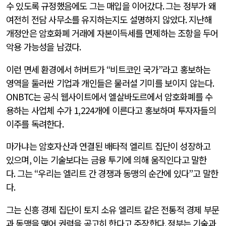
수 있도록 규정했음에도 그는 매입을 이어갔다
.
그는 정부가 왜
여전히 전담 사무소를 유지하는지도 설명하지 않았다
.
지난해
개정안은 암호화폐 거래에 자본이득세를 면제하는 조항을 두어
악용 가능성을 남겼다
.
이런 면세 환경에서 허버트가
“
비트코인 국가
”
라고 홍보하는
영역을 둘러싼 기업과 개인들은 물러설 기미를 보이지 않는다
.
ONBTC
는 공식 웹사이트에서 엘살바도르에서 암호화폐를 수
용하는 사업체 수가
1,224
개에 이른다고 홍보하며 투자자들의
이주를 독려한다
.
마가냐는 암호자산과 연결된 배타적 엘리트 집단이 성장하고
있으며
,
이는 기술보다는 금융 투기에 의해 움직인다고 말한
다
.
그는
“
우리는 엘리트 간 경쟁과 동맹의 순간에 있다
”
고 말한
다
.
그는 신흥 경제 집단이 토지 소유 엘리트 같은 전통적 경제 부문
과 동맹을 맺어 권력을 공고히 한다고 주장한다
.
정부는 기술과