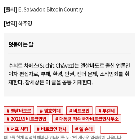
[출처]
El Salvador: Bitcoin Country
[번역] 하주영
덧붙이는 말
수치트 차베스(Suchit Chávez)는 엘살바도르 출신 언론인
이자 편집자로, 부패, 환경, 인권, 젠더 문제, 조직범죄를 취
재한다. 참세상은 이 글을 공동 게재한다.
엘살바도르
암호화폐
비트코인
부켈레
2021년 비트코인법
대통령 직속 국가비트코인사무소
서프 시티
비트코인 행사
엘 손테
태그를 한개 입력할 때마다 엔터키를 누르면 새로운 입력창이 나옵니다.