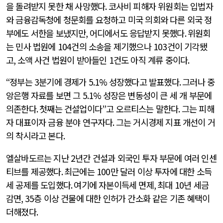
을 돌려받지 못한 채 사망했다
.
코사비 피해자 위원회는 입법자
와 금융감독청에 청문회를 요청하고 미국 의회와 다른 외국 정
부에도 서한을 보냈지만
,
어디에서도 응답받지 못했다
.
위원회
는 민사 법원에
104
건의 소송을 제기했으나
103
건이 기각됐
고
,
소액 사건 법원이 받아들인
1
건도 아직 계류 중이다
.
“
정부는
3
분기에 경제가
5.1%
성장했다고 발표했다
.
그러나 중
앙은행 자료를 보면 그
5.1%
성장은 변동성이 큰 세 개 부문에
의존한다
.
첫째는 건설업이다
”
고 오르티스는 말한다
.
그는 피해
자 대표이자 금융 분야 연구자다
.
그는 거시경제 지표 개선이 거
의 착시라고 본다
.
엘살바도르는 지난
2
년간 건설과 외국인 투자 부문에 여러 인센
티브를 제공했다
.
최근에는
100
만 달러 이상 투자에 대한 소득
세 공제를 도입했다
.
여기에 자본이득세 면제
,
최대
10
년 세금
감면
, 35
층 이상 건물에 대한 인허가 간소화 같은 기존 혜택이
더해졌다
.