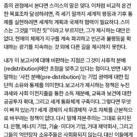
층의 관점에서 본다면 스미스의 말은 맞다
.
이처럼 비교적 온건
한 목표조차 달성하려면
,
즉 세기 말까지 세계적 평등과 기후 통
제를 실현하려면 세계적 계획과 국제적 협력이 필요하다
.
스미
스는 그것을
“
미친 짓
”
이라고 부르지만
,
그가 제시하는 대안은
없다
.
현재의 체제가 지구를 계속 파괴하고 빈곤과 불평등을 확
대하는 광기를 지속하는 것 외에 다른 길을 제시하지 못한다
.
내가 이 보고서에 대해 비판하는 지점은 그것이 사후적 분배
(redistribution)
에만 초점을 맞추고 있다는 점이다
.
반면 내가
말하는
‘
사전 분배
(pre-distribution)’
는 기업 권력에 대한 집
단적 소유와 통제를 의미한다
.
보고서가 제시하는 정책은 누진
과세와 사회 이전지출을 통한 소득 재분배
,
교육과 보건에 대한
공공투자 확대
,
그리고 세계 통화체계 구축이다
.
그렇다면 무엇
이 빠져 있는가
?
세계 경제의 사회경제적 구조 자체를 근본적으
로 바꾸려는 정책이 없다
.
다시 말해 자본주의는 그대로 유지된
다
.
은행
,
에너지 기업
,
기술
·
미디어 기업
,
거대 제약회사
,
그리고
그들의 억만장자 소유주들은 사회화되지 않는다
.
대신 이들에게