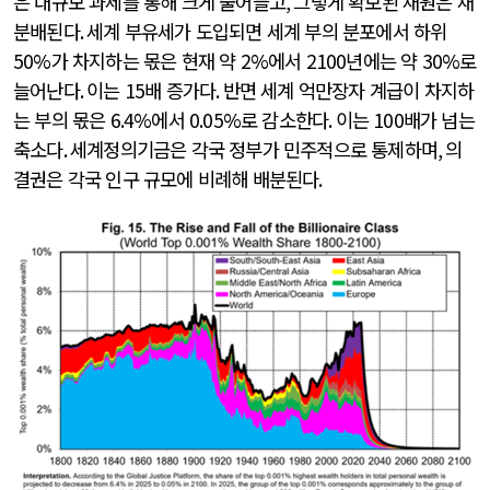
은 대규모 과세를 통해 크게 줄어들고
,
그렇게 확보된 재원은 재
분배된다
.
세계 부유세가 도입되면 세계 부의 분포에서 하위
50%
가 차지하는 몫은 현재 약
2%
에서
2100
년에는 약
30%
로
늘어난다
.
이는
15
배 증가다
.
반면 세계 억만장자 계급이 차지하
는 부의 몫은
6.4%
에서
0.05%
로 감소한다
.
이는
100
배가 넘는
축소다
.
세계정의기금은 각국 정부가 민주적으로 통제하며
,
의
결권은 각국 인구 규모에 비례해 배분된다
.