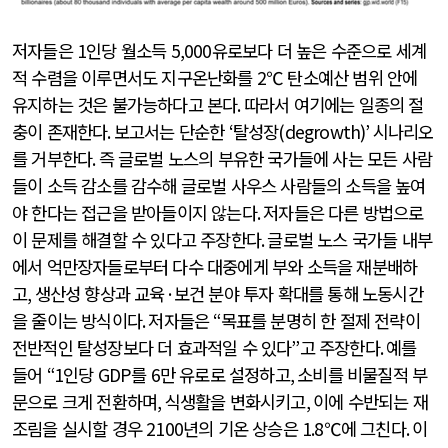
저자들은
1
인당 월소득
5,000
유로보다 더 높은 수준으로 세계
적 수렴을 이루면서도 지구온난화를
2
℃ 탄소예산 범위 안에
유지하는 것은 불가능하다고 본다
.
따라서 여기에는 일종의 절
충이 존재한다
.
보고서는 단순한
‘
탈성장
(degrowth)’
시나리오
를 거부한다
.
즉 글로벌 노스의 부유한 국가들에 사는 모든 사람
들이 소득 감소를 감수해 글로벌 사우스 사람들의 소득을 높여
야 한다는 접근을 받아들이지 않는다
.
저자들은 다른 방법으로
이 문제를 해결할 수 있다고 주장한다
.
글로벌 노스 국가들 내부
에서 억만장자들로부터 다수 대중에게 부와 소득을 재분배하
고
,
생산성 향상과 교육
·
보건 분야 투자 확대를 통해 노동시간
을 줄이는 방식이다
.
저자들은
“
목표를 분명히 한 절제 전략이
전반적인 탈성장보다 더 효과적일 수 있다
”
고 주장한다
.
예를
들어
“1
인당
GDP
를
6
만 유로로 설정하고
,
소비를 비물질적 부
문으로 크게 전환하며
,
식생활을 변화시키고
,
이에 수반되는 재
조림을 실시할 경우
2100
년의 기온 상승은
1.8
℃에 그친다
.
이