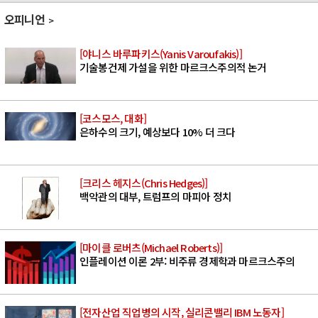
오피니언
[야니스 바루파키스(Yanis Varoufakis)]
기술봉건제 가설을 위한 마르크스주의적 논거
[코스모스, 대화]
은하수의 크기, 예상보다 10% 더 크다
[크리스 헤지스(Chris Hedges)]
백악관의 대부, 트럼프의 마피아 정치
[마이클 로버츠(Michael Roberts)]
인플레이션 이론 2부: 비주류 경제학과 마르크스주의
[전자산업 직업병의 시작, 실리콘밸리 IBM 노동자]