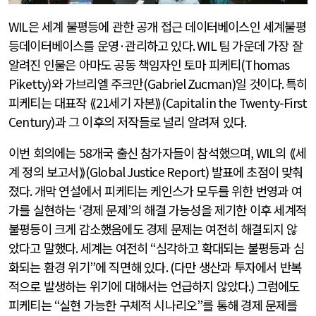
WIL
은 세계 불평등에 관한 공개 접근 데이터베이스인 세계불평
등데이터베이스를 운영
·
관리하고 있다
. WIL
팀 가운데 가장 잘
알려진 인물은 아마도 공동 책임자인 토마 피케티
(Thomas
Piketty)
와 가브리엘 주크만
(Gabriel Zucman)
일 것이다
.
특히
피케티는 대표작 ⟪
21
세기 자본⟫
(Capital in the Twenty-First
Century)
과 그 이후의 저작들로 널리 알려져 있다
.
이번 회의에는
58
개국 출신 참가자들이 참석했으며
, WIL
의 ⟪세
계 정의 보고서⟫
(Global Justice Report)
발표에 초점이 맞춰
졌다
.
개막 연설에서 피케티는 케인스가 모두를 위한 번영과 여
가를 실현하는
‘
경제 문제
’
의 해결 가능성을 제기한 이후 세계적
불평등이 크게 감소했음에도 경제 문제는 여전히 해결되지 않
았다고 말했다
.
세계는 여전히
“
심각하고 확대되는 불평등과 심
화되는 환경 위기
”
에 직면해 있다
. (
다만 생산과 투자에서 반복
적으로 발생하는 위기에 대해서는 언급하지 않았다
.)
그럼에도
피케티는
“
실현 가능한 구체적 시나리오
”
를 통해 경제 문제를