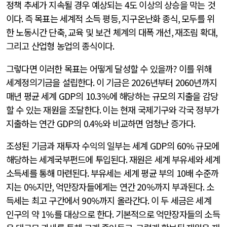
정책 추세가 지속될 경우 예상되는
4
도 이상의 상승을 막는 것
이다
.
즉 목표는 세계적 소득 평등
,
지구온난화 종식
,
모두를 위
한 노동시간 단축
,
교육 및 보건 체계의 대폭 개선
,
재조림 확대
,
그리고 산업형 농업의 종식이다
.
그렇다면 이러한 목표는 어떻게 달성할 수 있을까
?
이를 위해
세계정의기금을 설립한다
.
이 기금은
2026
년부터
2060
년까지
매년 평균 세계
GDP
의
10.3%
에 해당하는 규모의 지출을 감당
할 수 있는 재원을 조달한다
.
이는 현재 국제기구와 각국 정부가
지출하는 연간
GDP
의
0.4%
와 비교하면 엄청난 증가다
.
조성된 기금과 재투자 수익의 일부는 세계
GDP
의
60%
규모에
해당하는 세계국부펀드에 투입된다
.
재원은 세계 부유세와 세계
소득세를 통해 마련된다
.
부유세는 세계 평균 부의
10
배 수준까
지는
0%
지만
,
억만장자들에게는 연간
20%
까지 부과된다
.
소
득세는 최고 구간에서
90%
까지 올라간다
.
이 두 세금은 세계
인구의 약
1%
를 대상으로 한다
.
기본적으로 억만장자들의 소득