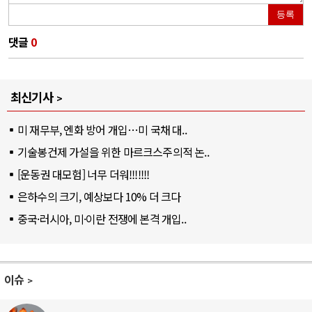
등록
댓글
0
최신기사
미 재무부, 엔화 방어 개입…미 국채 대..
기술봉건제 가설을 위한 마르크스주의적 논..
[운동권 대모험] 너무 더워!!!!!!!
은하수의 크기, 예상보다 10% 더 크다
중국·러시아, 미·이란 전쟁에 본격 개입..
이슈