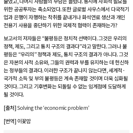
줄였고
,
나머지 사람들의 부담은 늘렸다
.
동시에 사회적 필요를
위한 공공투자는 축소되었다
.
또한 글로벌 사우스에서 다국적기
업과 은행이 자행하는 착취를 끝내거나 화석연료 생산과 개인
전용기 사용을 중단하기 위한 국제적 협력이 존재하는가
?
보고서의 저자들은
“
불평등은 정치적 선택이다
.
그것은 우리의
정책
,
제도
,
그리고 통치 구조의 결과다
”
라고 말한다
.
그러나 불
평등은
“
우리의
”
정책과 제도
,
통치 구조의 결과가 아니다
.
그것
은 자본의 사적 소유와
,
그들의 권력과 부를 유지하는 데 헌신하
는 정부들의 결과다
.
이러한 구조가 끝나지 않는다면
,
세계적
·
국가적 소득 및 부의 불평등은 계속 존재할 것이며 더욱 심화될
것이다
.
그리고 기후변화는 되돌릴 수 없는 임계점에 도달하게
될 것이다
.
[
출처
]
Solving the ‘economic problem’
[
번역
]
이꽃맘