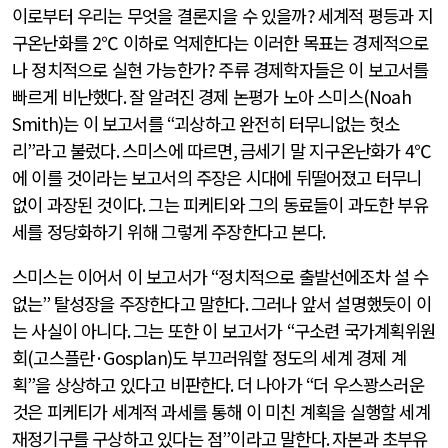
이로부터 우리는 무엇을 결론지을 수 있을까
?
세계적 평등과 지
구온난화를
2
℃ 이하로 억제한다는 이러한 목표는 경제적으로
나 정치적으로 실현 가능한가
?
주류 경제학자들은 이 보고서를
빠르게 비난했다
.
잘 알려진 경제 논평가 노아 스미스
(Noah
Smith)
는 이 보고서를
“
괴상하고 완전히 터무니없는 헛소
리
”
라고 불렀다
.
스미스에 따르면
,
금세기 말 지구온난화가
4
℃
에 이를 것이라는 보고서의 주장은 시대에 뒤떨어졌고 터무니
없이 과장된 것이다
.
그는 피케티와 그의 동료들이 과도한 부유
세를 정당화하기 위해 그렇게 주장한다고 본다
.
스미스는 이어서 이 보고서가
“
정치적으로 출발선에조차 설 수
없는
”
탈성장을 주장한다고 말한다
.
그러나 앞서 설명했듯이 이
는 사실이 아니다
.
그는 또한 이 보고서가
“
구소련 국가계획위원
회
(
고스플란
·Gosplan)
도 부끄러워할 정도의 세계 경제 계
획
”
을 상상하고 있다고 비판한다
.
더 나아가
“
더 우스꽝스러운
것은 피케티가 세계적 과세를 통해 이 미친 계획을 실행할 세계
재정기구를 구상하고 있다는 점
”
이라고 말한다
.
자본과 초부유