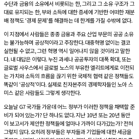
수단과 금융의 소유에서 비롯되는 한
,
그리고 그 소유 구조가 그
대로 유지되는 한
,
부와 소득에 대한 증세에 기반한 어떠한 재분
배 정책도
‘
경제 문제
’
를 해결하는 데 한계를 가질 수밖에 없다
.
이 지점에서 사람들은 종종 금융과 주요 산업 부문의 공공 소유
는 불가능하며 공상적이라고 주장한다
.
대중혁명 없이는 결코
실현될 수 없고
,
그런 혁명 역시 일어나지 않을 것이라고 말한
다
.
내 대답은 이렇다
.
누진 과세나 공공투자의 대폭 확대
,
또는
글로벌 사우스에서 글로벌 노스의 부유한 엘리트에게로 이전되
는 가치와 소득의 흐름을 끊기 위한 국제적 협력 같은 정책들도
똑같이
‘
공상적
’
이다
.
실제로 친자본주의 경제학자들인 노아 스
미스 같은 사람들도 그렇게 생각한다
.
오늘날
G7
국가들 가운데 어느 정부가 이러한 정책을 채택할 준
비가 되어 있는가
?
단 하나도 없다
.
지난
10
년 또는
20
년 동안
이 보고서가 제안한 정책들에 얼마나 가까이 다가갔는가
?
전혀
그렇지 않다
.
오히려 정부들은 부자들과 기업들에 대한 세금을