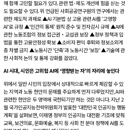
해 함께 고민할 필요가 있다
.
관련 법
·
제도 개선에 힘을 싣는 것
도 필요할 수 있다
.
위 언급된 사회공공연구원의 연구에서는 관
련한 제도적 과제로 ▲
AI
기본법 상 고용 관련
AI
를
'
고영향
AI'
로 규정 ▲
‘
인간의 통제
’
원칙 준수 및 전자감시 규제 ▲
AI
에
관한 노동조합의 정보 접근권‧교섭권 보장 ▲정부 정책과 입
법을 통한 고용안정성 확보 ▲소비자 편익 후퇴와 정보소외계
층 차별 금지 ▲노동시간
‘
단축
’
과 노동시간
‘
보장
’
▲기술에 관
한 사회적 논의 및 통제 강화를 꼽았다
.
AI
시대
,
시민은 고위험
AI
에
‘
영향받는 자
’
의 자리에 놓인다
위에서 일반 시민의 입장에서 상대적으로 빠르게 체감할 수 있
는 지역과 노동 현안의 문제를 주요하게 먼저 다루었지만
, AI
와
관련한 현안은 두 영역에 국한되기만 하는 것은 아니다
.
지난
2
월 국가인공지능전략위원회가 발표한
‘
대한민국 인공지능 행동
계획
’
을 살펴보면
,
이재명 정부의 인공지능 대전환 기조에 맞춰
교육
,
보건의료
,
문화예술
,
복지 등 사회 전 분야 정책에
AI
를 도