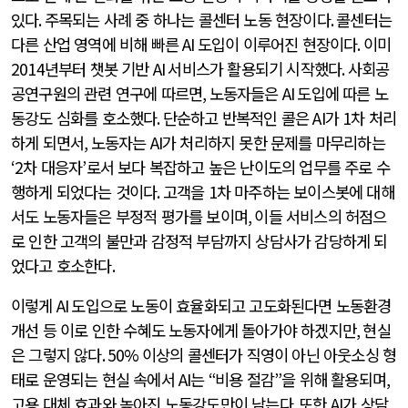
있다
.
주목되는 사례 중 하나는 콜센터 노동 현장이다
.
콜센터는
다른 산업 영역에 비해 빠른
AI
도입이 이루어진 현장이다
.
이미
2014
년부터 챗봇 기반
AI
서비스가 활용되기 시작했다
.
사회공
공연구원의 관련 연구에 따르면
,
노동자들은
AI
도입에 따른 노
동강도 심화를 호소했다
.
단순하고 반복적인 콜은
AI
가
1
차 처리
하게 되면서
,
노동자는
AI
가 처리하지 못한 문제를 마무리하는
‘2
차 대응자
’
로서 보다 복잡하고 높은 난이도의 업무를 주로 수
행하게 되었다는 것이다
.
고객을
1
차 마주하는 보이스봇에 대해
서도 노동자들은 부정적 평가를 보이며
,
이들 서비스의 허점으
로 인한 고객의 불만과 감정적 부담까지 상담사가 감당하게 되
었다고 호소한다
.
이렇게
AI
도입으로 노동이 효율화되고 고도화된다면 노동환경
개선 등 이로 인한 수혜도 노동자에게 돌아가야 하겠지만
,
현실
은 그렇지 않다
. 50%
이상의 콜센터가 직영이 아닌 아웃소싱 형
태로 운영되는 현실 속에서
AI
는
“
비용 절감
”
을 위해 활용되며
,
고용 대체 효과와 높아진 노동강도만이 남는다
.
또한
AI
가 상담