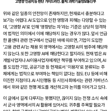
고영향 인공지능 판단 가이드라인
.
출처
:
과학기술정보통신부
위와 같은 일종의 안전망이 존재하지만
,
현재로서 충분하다고
보기는 어렵다
. AI
도입으로 인한 영향과 피해는 다양할 수 있는
데
, ‘
고영향
AI’
로 인해
‘
영향받는 자
’
라는 기준은 상당히 엄격하
여 법적인 의미에서 이에 해당하지 않는 경우가 많다
.
앞서 언급
한 콜센터 관련 연구에서 언급된 바에 따르면
,
기업이 도입한
‘
고용 관련
AI’
는 채용 외 영역에서는 고영향
AI
의 범주에 해당하
지 않는다
.
또한 고영향
AI
에 해당한다고 할지라도 현재 법은
AI
개발사업자나
AI
이용사업자에게만 책무를 부여하고 있으며
, AI
를 도입한 기업
,
공공기관 등 현재로서
‘
이용자
’
로 분류되는 주
체에게는 법적으로 부여하는 책임이 없다는 점도
EU
등에 비해
미진한 지점이다
. AI
시민행동 등 시민사회에서는 관련 거버넌스
에서 위와 같은 현행 제도를 개선하고자 논의를 이어가고 있다
.
이 글에서 길게 다루지는 못했지만
,
끊이지 않는 전쟁 소식 속에
서 군사 영역에서의
AI
활용에 있어서도 귀추를 주목할 필요가