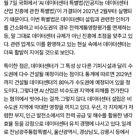
월
7
일 국회에서
‘AI
데이터센터 특별법
(
인공지능 데이터센터
산업 진흥에 관한 특별법
)’
이 가결되어
2027
년
2
월부터 실행되
기 때문이다
.
이번 특별법은 데이터센터 설립과 관련한 인허가
를 간소화하고 비수도권의 경우 전력계통영향평가를 면제하는
등
,
말 그대로 데이터센터 규제가 아닌 진흥에 초점을 맞추고 있
다
.
관련 업계도 이를 환영하고 있는 현실 속에서 데이터센터는
더욱 활발히 지어질 것으로 보인다
.
특이한 점은
,
데이터센터가 그 특성 상 다른 기피시설과 달리 수
도권에 다수 건설될 예정이라는 점이다
.
통계에 따르면
2029
년
까지 건설될 데이터센터의
80%
가 수도권에 예정되어 있을 정
도이다
.
그렇다면
AI
산업은 비수도권 지역에 피해를 전가한다
는 혐의에서 벗어나는 걸까
.
그렇지 않다
.
데이터센터 설립은 비
수도권 지역에 막대한 영향을 끼치고 있다
.
우선
,
각 지자체가 저
렴한 부지
,
인근 발전소에서의 전력 공급 및 해수를 활용한 냉각
효율 등을 강점으로 데이터센터 유치 경쟁에 나서고 있다
.
일례
로 전남광주통합특별시
,
울산광역시
,
경상남도
,
강릉시 등에서