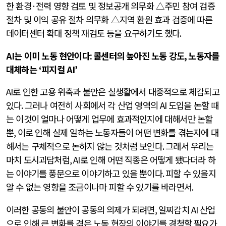
한 환경
·
전력 영향 검토 및 정보공개 의무화 △주민 참여 검증
절차 및 이익 공유 절차 의무화 △지역 환원 효과 검증에 따른
데이터센터 확대 정책 재검토 등을 요구하기도 했다
.
AI
는 이미 노동 현안이다
:
콜센터의 높아진 노동 강도
,
노동자를
대체하는
‘
피지컬
AI’
AI
로 인한 고용 위축과 불안은 실생활에서 대중적으로 체감되고
있다
.
그러나 여전히 사회에서 각 산업 영역의
AI
도입을 논할 때
는 이것이 얼마나 어떻게 업무에 효과적인지에 대해서만 논할
뿐
,
이로 인해 실제 일하는 노동자들이 어떤 변화를 겪는지에 대
해서는 구체적으로 논하지 않는 것처럼 보인다
.
그래서 우리는
마치 도시괴담처럼
, AI
로 인해 어떤 직종은 어떻게 됐다더라 하
는 이야기를 풍문으로 이야기하고 있을 뿐이다
.
피할 수 있을지
알 수 없는 영향을 조금이나마 피할 수 있기를 바라면서
.
이러한 공동의 불안이 공동의 의제가 되려면
,
일찌감치
AI
산업
으로 인해 큰 변화를 겪은 노동 현장의 이야기를 경청할 필요가