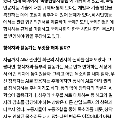
있다
.
현재 국회에서
‘
국방인공지능법
’
이 계류되어 있는데
,
국방
인공지능 기술에 대한 규제와 통제 보다는 개발과 기술 발전을
촉진하는 데에 초점이 맞추어져 있어 문제가 있다
. AI
시민행동
에서는 관련 입법의견서를 제출하며 국제인도법
,
국제인권법에
합치하는 규제를 마련하고 국제사회와 한국 시민사회의 목소리
를 반영해야 함을 주장하고 있다
.
창작자와 활동가는 무엇을 해야 할까
?
지금까지
AI
와 관련한 최근의 시민사회 논의를 살펴보았다
.
그
렇다면
,
창작자와 풀뿌리 활동가는
AI
로 인해 변화하는 세상에
서 어떤 위치에 놓여있을까
.
그리고 어떤 목소리를 내야 할까
.
우
선 창작자는
AI
를 활용하는 주체이지만 동시에
AI
로 인해 권리
를 침해당하는 주체이기도 하다
.
동의 없이 창작자의 작품이
AI
학습에 활용되거나
,
성우와 배우를
AI
로 대체하는 등 해고와 일
자리 감소를 감당해야 하는 상황은 다른 산업 노동자의 상황과
다르지 않다
.
노동자들이 노동조합을 통해 목소리를 내듯
,
창작
자도 연합된 목소리를 내지 않는다면 변화를 이끌어내기 어렵