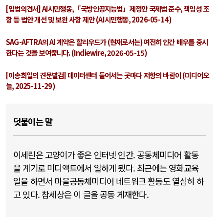
[
입법의견서
] AI
시민행동
,
「국방인공지능법」제정안 국제법 준수
,
책임성 조
항 등 법안 개선 및 보완 사항 제안
(AI
시민행동
, 2026-05-14)
SAG-AFTRA
의
AI
계약은 할리우드가
(
현재로서는
)
여전히 인간 배우를 중시
한다는 것을 보여줍니다
. (Indiewire, 2026-05-15)
[
이송희일의 견문발검
]
데이터센터 들어서는 곳마다 저항의 바람이
(
미디어오
늘
, 2025-11-29)
덧붙이는 말
이세린은 고양이가 좋은 인터넷 인간. 공동체미디어 활동
을 계기로 미디액트에서 일하게 됐다. 최근에는 영화교육
일을 하면서 마을공동체미디어 네트워크 활동도 열심히 하
고 있다. 참세상은 이 글을 공동 게재한다.