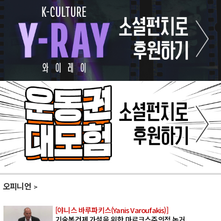
오피니언
[야니스 바루파키스(Yanis Varoufakis)]
기술봉건제 가설을 위한 마르크스주의적 논거