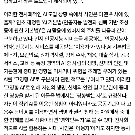
입하고자 하는 로드맵이 제시되어 있다
.
이러한 전사회적인
AI
도입 상황 속에서 시민은 어떤 위치에 있
을까
?
연초 제정된
‘AI
기본법
(
인공지능 발전과 신뢰 기반 조성
등에 관한 기본법
)’
은
AI
활용에 있어서의 주체를 다음과 같이
구분하고 있다
.
먼저 인공지능 서비스를 제공하는
‘
인공지능사
업자
’,
인공지능 서비스를 제공받는
‘
이용자
’
가 있다
. AI
기본법은
에너지
,
보건의료
,
원자력시설
,
범죄 수사
,
채용
,
대출 심사
,
공공
서비스
,
교육 등 특정 영역의
AI
중 사람의 생명
,
신체의 안전 및
기본권에 중대한 영향을 미치거나 위험을 초래할 우려가 있는
AI
를
‘
고영향
AI’
로 구분하여 관련 책무를 부여하고 있다
.
이러한
‘
고영향
AI’
로 인해 자신의 생명
,
신체의 안전 및 기본권에 중대
한 영향을 받게 된 이들을 법에서는
‘
영향받는 자
’
로 규정한다
.
자신이 직접
AI
를 이용한 상황이 아니었더라도 공공기관이나 고
용주 등이
AI
를 이용하면서 생명과 권리 침해 등 차원에서 중대
한 침해를 입은 상황이라면
‘
영향받는 자
’
로 볼 수 있다
.
전사회
적으로
AI
를 활용하는 시대
,
시민은
‘
이용자
’
이기도 하지만 동시