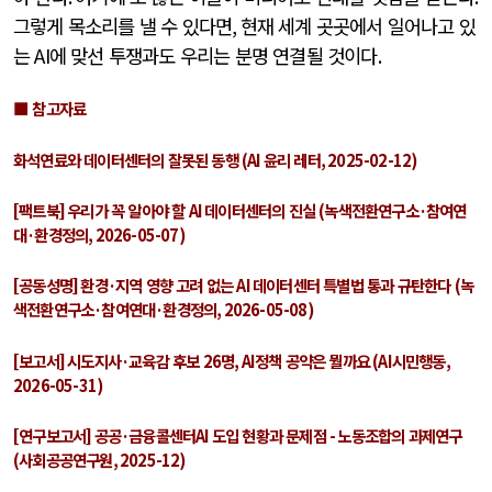
그렇게 목소리를 낼 수 있다면
,
현재 세계 곳곳에서 일어나고 있
는
AI
에 맞선 투쟁과도 우리는 분명 연결될 것이다
.
■ 참고자료
화석연료와 데이터센터의 잘못된 동행
(AI
윤리 레터
, 2025-02-12)
[
팩트북
]
우리가 꼭 알아야 할
AI
데이터센터의 진실
(
녹색전환연구소
·
참여연
대
·
환경정의
, 2026-05-07)
[
공동성명
]
환경
·
지역 영향 고려 없는
AI
데이터센터 특별법 통과 규탄한다
(
녹
색전환연구소
·
참여연대
·
환경정의
, 2026-05-08)
[
보고서
]
시도지사
·
교육감 후보
26
명
, AI
정책 공약은 뭘까요
(AI
시민행동
,
2026-05-31)
[
연구보고서
]
공공
·
금융콜센터
AI
도입 현황과 문제점
-
노동조합의 과제연구
(
사회공공연구원
, 2025-12)