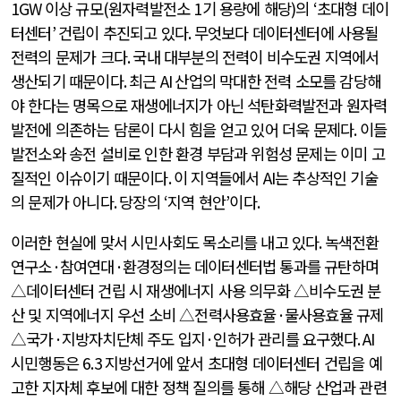
1GW
이상 규모
(
원자력발전소
1
기 용량에 해당
)
의
‘
초대형 데이
터센터
’
건립이 추진되고 있다
.
무엇보다 데이터센터에 사용될
전력의 문제가 크다
.
국내 대부분의 전력이 비수도권 지역에서
생산되기 때문이다
.
최근
AI
산업의 막대한 전력 소모를 감당해
야 한다는 명목으로 재생에너지가 아닌 석탄화력발전과 원자력
발전에 의존하는 담론이 다시 힘을 얻고 있어 더욱 문제다
.
이들
발전소와 송전 설비로 인한 환경 부담과 위험성 문제는 이미 고
질적인 이슈이기 때문이다
.
이 지역들에서
AI
는 추상적인 기술
의 문제가 아니다
.
당장의
‘
지역 현안
’
이다
.
이러한 현실에 맞서 시민사회도 목소리를 내고 있다
.
녹색전환
연구소
·
참여연대
·
환경정의는 데이터센터법 통과를 규탄하며
△데이터센터 건립 시 재생에너지 사용 의무화 △비수도권 분
산 및 지역에너지 우선 소비 △전력사용효율
·
물사용효율 규제
△국가
·
지방자치단체 주도 입지
·
인허가 관리를 요구했다
. AI
시민행동은
6.3
지방선거에 앞서 초대형 데이터센터 건립을 예
고한 지자체 후보에 대한 정책 질의를 통해 △해당 산업과 관련