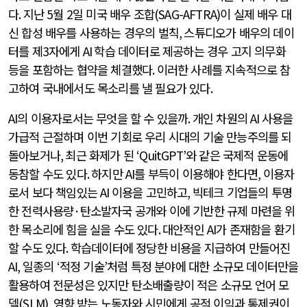
다
.
지난
5
월
2
일 미국 배우 조합
(SAG-AFTRA)
이 실제 배우 대
신 합성 배우를 사용하는 경우의 벌칙
,
스튜디오가 배우의 데이
터를 제
3
자에게
AI
학습 데이터로 제공하는 경우 고지 의무화
등을 포함하는 협약을 체결했다
.
이러한 사례를 지속적으로 참
고하여 국내에서도 목소리를 낼 필요가 있다
.
AI
의 이용자로서는 무엇을 할 수 있을까
.
개인 차원의
AI
사용을
가급적 근절하며 이번 기회로 우리 시대의 기술 만능주의를 되
돌아보거나
,
최근 화제가 된
‘QuitGPT’
와 같은 국제적 운동에
동참할 수도 있다
.
하지만
AI
를 부득이 이용해야 한다면
,
이용자
로서 보다 책임있는
AI
이용을 고민하고
,
빅테크 기업들의 투명
한 전력사용량
·
탄소발자국 공개와 이에 기반한 규제 마련을 위
한 목소리에 힘을 실을 수도 있다
.
대안적인
AI
가 존재함을 환기
할 수도 있다
.
학습데이터에 정당한 비용을 지급하여 만들어진
AI,
일종의
‘
적정 기술
’
처럼 특정 분야에 대한 소규모 데이터만을
활용하여 전문성은 있지만 탄소배출량이 적은 소규모 언어 모
델
(SLM),
영향 받는 노동자와 시민에게 공적 이익과 통제권이