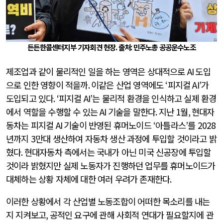
든든한콜센터지부 기자회견 현장
.
출처
:
민주노총 공공운수노조
제조업과 같이 물리적인 일을 하는 영역은 상대적으로
AI
도입
으로 인한 영향이 적을까
.
이같은 산업 영역에도
‘
피지컬
AI’
가
도입되고 있다
. ‘
피지컬
AI’
는 물리적 환경을 인식하고 실제 환경
에서 역할을 수행할 수 있는
AI
기술을 말한다
.
지난
1
월
,
현대자
동차는 피지컬
AI
기술이 반영된 휴머노이드
‘
아틀라스
’
를
2028
년까지
3
만대 생산하여 자동차 생산 과정에 투입할 것이라고 밝
혔다
.
현대자동차 측에서는 국내가 아닌 미국 신공장에 투입할
것이라 밝혔지만 실제 노동자가 진행하던 업무를 휴머노이드가
대체하는 상황 자체에 대한 여러 우려가 존재한다
.
이러한 상황에서 각 산업별 노동조합이 어떠한 목소리를 내는
지 지켜보고
,
공적인 요구에 관해 사회적 연대가 필요할지에 관