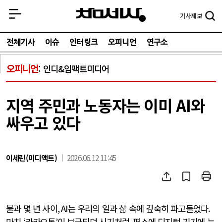
기사
제보
전체기사
이슈
인터링크
오피니언
연구소
오피니언
인디&임팩트미디어
지역 주민과 노동자는 이미 AI와
싸우고 있다
이세린(미디액트)
2026.06.12 11:45
불과 몇 년 사이
, AI
는 우리의 일과 삶 속에 깊숙히 파고들었다
.
마치
‘
카카오톡
’
이 보급되던 시기처럼
,
평소에 디지털 기기에 능