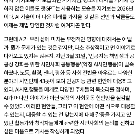
하지 않은 이들도 챗
GPT
는 사용하는 모습을 지켜보는
2026
년
이다
. AI
기술이 더 나은 미래를 가져올 것 같은 선언과 담론들도
이제는 제법 당연한 것처럼 여겨지곤 한다
.
그런데
AI
가 우리 삶에 미치는 부정적인 영향에 대해서는 어떨
까
.
뭔가 문제가 있는 것은 같지만
,
다소 추상적이고 먼 이야기로
다가오고 있지는 않은지
.
지난
3
월
31
일
, ‘
인공지능 책임성과 공
공성 강화를 위한 시민사회 공동행동
’(
약칭
AI
시민행동
)
이 발족
하였다
.
노동
,
환경
,
젠더
,
평화 등 사회 전반을 아우르는 다양한
분야의 시민단체
43
곳이 모여 인공지능 관련 현안에 대응하고
있다
. AI
시민행동을 매개로 다양한 주체들의 목소리를 접하며
,
AI
가 머나먼 이야기가 아닌 당장의 사회운동 현안임을 실감할
수 있었다
.
이러한 현안들
,
그리고 이 현안에 어떤 식으로 대응할
수 있는지
,
대응할 수 있는 건 맞는지에 대해 갈증을 가지고 있
었던 활동가와 창작자들에게 관련한 시민사회의 논의를 전하고
싶은 마음으로 기사를 작성하게 되었다
.