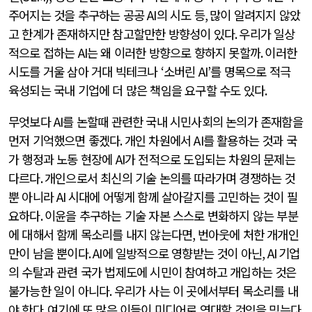
주어지는 것을 추구하는 공공
AI
의 시도 등
,
많이 알려지지 않았
고 한계가 존재하지만 참고할만한 방향성이 있다
.
우리가 일상
적으로 접하는
AI
는 왜 이러한 방향으로 향하지 못할까
.
이러한
시도를 거울 삼아 거대 빅테크나
‘
소버린
AI’
를 명목으로 적극
육성되는 국내 기업에 더 많은 책임을 요구할 수도 있다
.
무엇보다
AI
를 논할때 관련한 국내 시민사회의 논의가 존재함을
먼저 기억했으면 좋겠다
.
개인 차원에서
AI
를 활용하는 것과 국
가 행정과 노동 현장에
AI
가 전적으로 도입되는 차원의 문제는
다르다
.
개인으로서 최신의 기술 논의를 따라가며 경쟁하는 것
뿐 아니라
AI
시대에 어떻게 함께 살아갈지를 고민하는 것이 필
요하다
.
이윤을 추구하는 기술 자본 스스로 변화하지 않는 부분
에 대해서 함께 목소리를 내지 않는다면
,
번아웃에 처한 개개인
만이 남을 뿐이다
. AI
에 일방적으로 영향받는 것이 아닌
, AI
기업
의 수탈과 관련 국가 법제도에 시민이 참여하고 개입하는 것은
불가능한 일이 아니다
.
우리가 사는 이 곳에서부터 목소리를 내
야 한다
.
여기에 또 많은 이들이 미디어로 연대할 것임을 믿는다
.