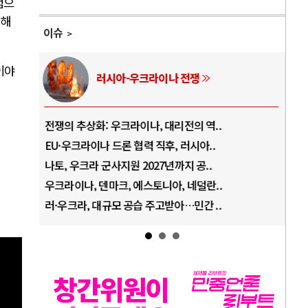
념으
요해
이슈
이야
러시아-우크라이나 전쟁
전쟁의 추상화: 우크라이나, 대리전의 역..
호르
EU·우크라이나 드론 협력 직후, 러시아..
호르
나토, 우크라 군사지원 2027년까지 공..
이란
우크라이나, 덴마크, 에스토니아, 네덜란..
트럼
』
러·우크라, 대규모 공습 주고받아…민간 ..
하마