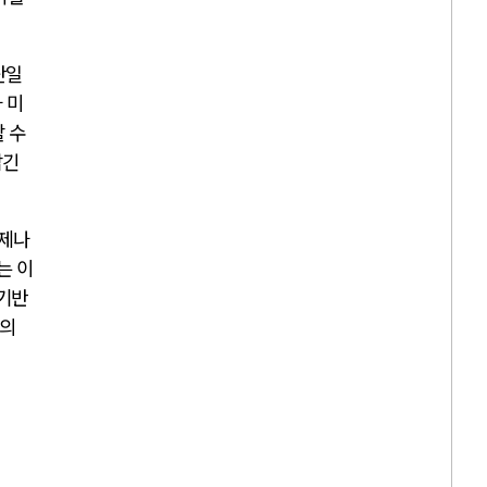
단일
 미
 수
남긴
언제나
는 이
기반
의