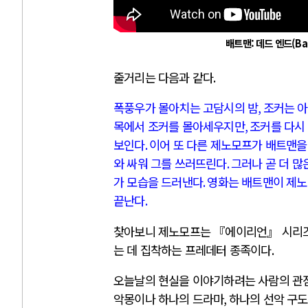
배트맨: 데드 엔드(Batm
줄거리는 다음과 같다
.
폭풍우가 몰아치는 고담시의 밤
,
조커는 
목에서 조커를 몰아세우지만
,
조커를 다시
보인다
.
이어 또 다른 제노모프가 배트맨
와 싸워 그를 쓰러뜨린다
.
그러나 곧 더 
가 모습을 드러낸다
.
영화는 배트맨이 제노
끝난다
.
찾아보니 제노모프는 『에이리언』 시리
는 데 집착하는 프레데터 종족이다
.
오늘날의 현실을 이야기하려는 사람의 관점
악몽이나 하나의 드라마
,
하나의 선악 구