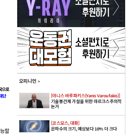
오피니언
국으로
[야니스 바루파키스(Yanis Varoufakis)]
재단
기술봉건제 가설을 위한 마르크스주의적
논거
[코스모스, 대화]
은하수의 크기, 예상보다 10% 더 크다
가능할