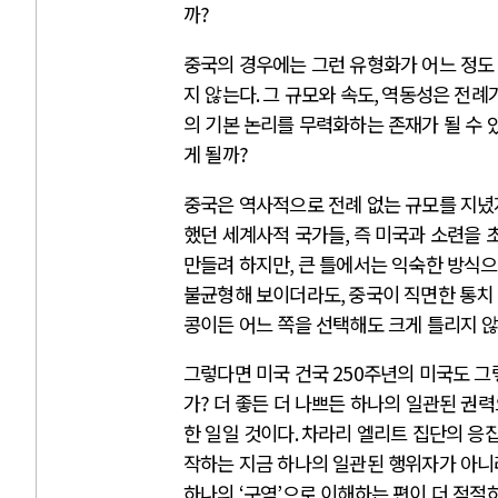
까
?
중국의 경우에는 그런 유형화가 어느 정도
지 않는다
.
그 규모와 속도
,
역동성은 전례
의 기본 논리를 무력화하는 존재가 될 수 
게 될까
?
중국은 역사적으로 전례 없는 규모를 지
했던 세계사적 국가들
,
즉 미국과 소련을 
만들려 하지만
,
큰 틀에서는 익숙한 방식으
불균형해 보이더라도
,
중국이 직면한 통치
콩이든 어느 쪽을 선택해도 크게 틀리지 
그렇다면 미국 건국
250
주년의 미국도 그
가
?
더 좋든 더 나쁘든 하나의 일관된 권
한 일일 것이다
.
차라리 엘리트 집단의 응
작하는 지금 하나의 일관된 행위자가 아니
하나의
‘
구역
’
으로 이해하는 편이 더 적절