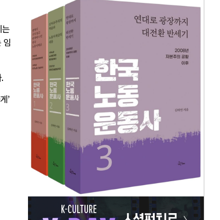
이는
 임
다
.
하게
’