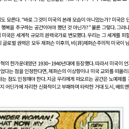
지도 모른다
. “
바로 그것이 미국의 본래 모습이 아니었는가
?
미국은 
,
행복을 추구하는 공간이어야 했던 것 아닌가
?”
물론 그렇다
.
그러나
 미국은 세계적 규모의 권력국가로 변모했다
.
우리는 그 세계를 피할
 글로벌 권력은 모두 제퍼슨 이후의
,
비
(
非
)
제퍼슨주의적 미국이 
 변혁의 한가운데였던
1930~1940
년대에 등장했다
.
따라서 미국이 
었다는 점을 인정한다면
,
제퍼슨의 이상향이나 미국 교외를 떠올리
라는 점도 인정해야 한다
.
지금 우리에게 떠오르는 공간은 노예제를 
지 어딘가에 자리한 신화적이고 부패하며 타락한 거대 도시
,
배트맨