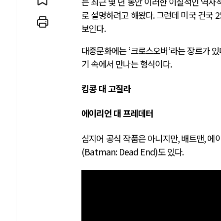
는 최근 몇 년 동안 이러한 이질적인 역사
로 설명하려고 해왔다
.
그런데 미국 건국
2
보인다
.
대중문화에는
‘
크로스오버
’
라는 장르가 있
기 속에서 만나는 형식이다
.
킹콩 대 고질라
에이리언 대 프레데터
심지어 공식 작품은 아니지만
,
배트맨
,
에
(Batman: Dead End)
도 있다
.