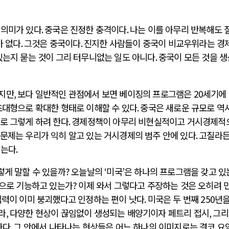
 의미가 있다
.
중국은 진정한 충격이다
.
나는 이를 아무리 반복해도 
가 없다
.
그것은 중국이다
.
진지한 사람들이 중국이 비교우위라는 경
있는지 묻는 것이 그리 터무니없는 일도 아니다
.
중국이 모든 것을 
녔지만
,
보다 일반적인 관점에서 보면 베이징의 프로그램은
20
세기에
초대형으로 확대한 형태로 이해할 수 있다
.
중국은 새로운 규모로 역
로 그렇게 하려 한다
.
경제정책이 아무리 비현실적이고 거시경제적
 문제는 우리가 익히 알고 있는 거시경제의 범주 안에 있다
.
고질라든
않는다
.
렇게 말할 수 있을까
?
오늘날의
‘
미국
’
은 하나의 프로그램을 갖고 있
력으로 기능하고 있는가
?
이제 와서 그렇다고 주장하는 것은 오히려 
집력이 이미 붕괴했다고 인정하는 편이 낫다
.
미국은 두 번째
250
년을
라
,
다양한 현상이 끊임없이 생성되는 배양기이자 페트리 접시
,
그리
하다
.
그 안에서 나타나는 현상들은 어느 하나의 이미지로는 결코 요