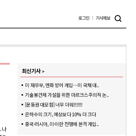
로그인
기사
제보
최신기사
미 재무부, 엔화 방어 개입…미 국채 대..
기술봉건제 가설을 위한 마르크스주의적 논..
[운동권 대모험] 너무 더워!!!!!!!
은하수의 크기, 예상보다 10% 더 크다
중국·러시아, 미·이란 전쟁에 본격 개입..
.
나