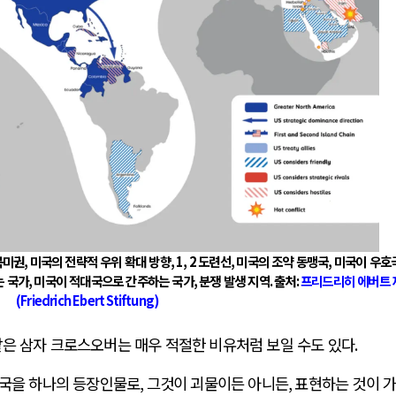
북미권
,
미국의 전략적 우위 확대 방향
, 1, 2
도련선
,
미국의 조약 동맹국
,
미국이 우호
는 국가
,
미국이 적대국으로 간주하는 국가
,
분쟁 발생 지역
.
출처
:
프리드리히 에버트 
(Friedrich Ebert Stiftung)
같은 삼자 크로스오버는 매우 적절한 비유처럼 보일 수도 있다
.
미국을 하나의 등장인물로
,
그것이 괴물이든 아니든
,
표현하는 것이 