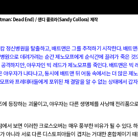
an: Dead End) / 샌디 콜로라(Sandy Collora) 제작
아캄 정신병원을 탈출하고
,
배트맨은 그를 추적하기 시작한다
.
배트맨
 병원으로 데려가려는 순간 제노모프에게 순식간에 끌려가 죽은 것
을 공격하지만
,
야우자인 빅 레드가 제노모프를 죽인다
.
배트맨은 빅 
많은 야우자가 나타나고
,
동시에 배트맨 뒤 어둠 속에서는 더 많은 제
모프와 프레데터들에게 포위된 채 결말을 알 수 없는 상태에서 갑
즈에 등장하는 괴물이고
,
야우자는 다른 생명체를 사냥해 전리품으로
에서 보면 이러한 크로스오버는 매우 풍부한 비유가 될 수 있다
.
하
도가 아니라 서로 다른 디스토피아들이 겹치는 거대한 혼합체이기 