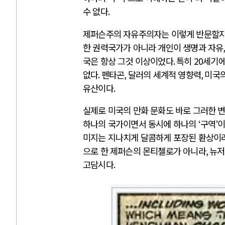
수 없다
.
제퍼슨주의 자유주의자는 이렇게 반문할
한 권력국가가 아니라 개인이 생명과 자유
국은 항상 그것 이상이었다
.
특히
20
세기에
없다
.
펜타곤
,
달러의 세계적 영향력
,
미국의
유산이다
.
실제로 미국의 만화 문화도 바로 그러한
하나의 국가이면서 동시에 하나의
‘
구역
’
이
미지는 지나치게 달콤하게 포장된 환상이
으로 한 제퍼슨의 몬티첼로가 아니라
,
뉴저
고담시다
.