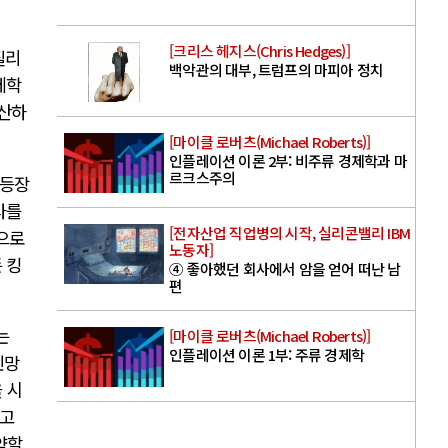
[크리스 헤지스(Chris Hedges)]
질리
백악관의 대부, 트럼프의 마피아 정치
제학
생산하
[마이클 로버츠(Michael Roberts)]
인플레이션 이론 2부: 비주류 경제학과 마
르크스주의
 등장
사를
[전자산업 직업병의 시작, 실리콘밸리 IBM
으로
노동자]
 킹
④ 좋아했던 회사에서 암을 얻어 떠난 남
편
는
[마이클 로버츠(Michael Roberts)]
인플레이션 이론 1부: 주류 경제학
민망
 시
고
약할