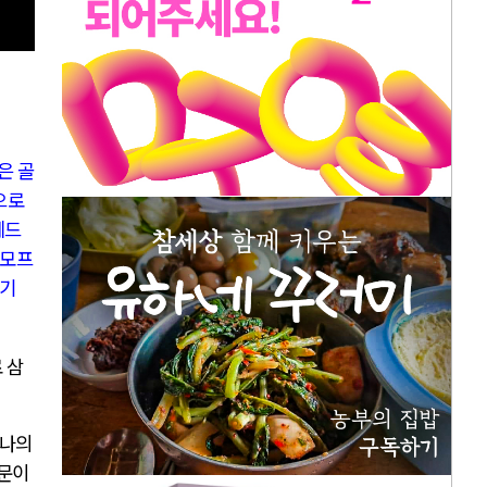
은 골
으로
레드
노모프
자기
 삼
나의
때문이