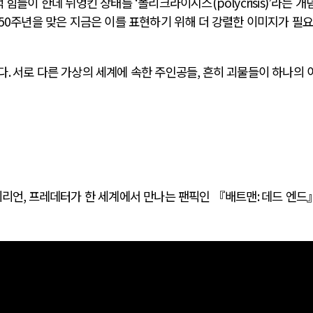
적 힘들이 한데 뒤엉킨 상태를
‘
폴리크라이시스
(polycrisis)’
라는 개
50
주년을 맞은 지금은 이를 표현하기 위해 더 강렬한 이미지가 필
다
.
서로 다른 가상의 세계에 속한 주인공들
,
흔히 괴물들이 하나의 
AI와 인간
중국 AI, 저가 공세로 글로벌 토큰 시..
AI 국부펀드 구상 놓고 미국 진보진영 ..
AI 데이터센터 반대 투쟁은 새로운 글로..
AI의 숨은 환경 비용: 데이터센터 확산..
이리언
,
프레데터가 한 세계에서 만나는 팬픽인 『배트맨
:
데드 엔드
AI는 어떻게 미국 민주주의를 잠식하고 ..