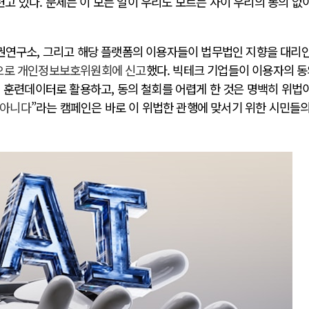
 있다. 문제는 이 모든 일이 우리도 모르는 사이 우리의 동의 없
인권연구소, 그리고 해당 플랫폼의 이용자들이 법무법인 지향을 대리
으로 개인정보보호위원회에 신고
했다. 빅테크 기업들이 이용자의 
러시아-우크라이나 전쟁
의 훈련데이터로 활용하고, 동의 철회를 어렵게 한 것은 명백히 위법
 아니다
”라는 캠페인은 바로 이 위법한 관행에 맞서기 위한 시민들의
시..
전쟁의 추상화: 우크라이나, 대리전의 역..
영 ..
EU·우크라이나 드론 협력 직후, 러시아..
 글로..
나토, 우크라 군사지원 2027년까지 공..
확산..
우크라이나, 덴마크, 에스토니아, 네덜란..
하고 ..
러·우크라, 대규모 공습 주고받아…민간 ..