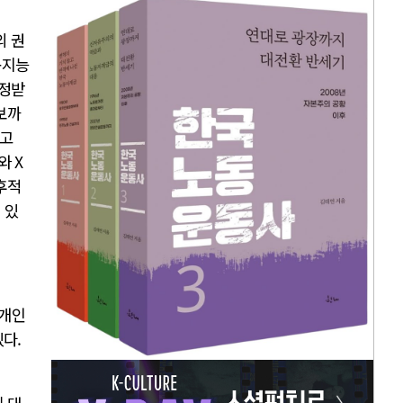
의 권
공지능
인정받
보까
다고
와 X
후적
 있
 개인
있다.