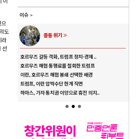
이 이
이슈
인으
동의도
중동 위기
이라
 선
호르무즈 갈등 격화, 트럼프 정치·경제 ..
중국
호르무즈 해협 통행료를 철회한 트럼프
AI
이란, 호르무즈 해협 봉쇄 선택한 배경
AI
트럼프, 이란 압박수단 한계 직면
AI
하마스, 가자 통치권 이양으로 휴전 의지..
AI