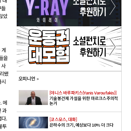
 대
구들
 않았
 게
람들을
 사
처리됐
오피니언
다시
[야니스 바루파키스(Yanis Varoufakis)]
기술봉건제 가설을 위한 마르크스주의적
. 메
논거
 과
렵다.
[코스모스, 대화]
은하수의 크기, 예상보다 10% 더 크다
불투