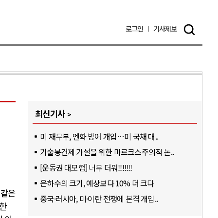
로그인
기사
제보
최신기사
미 재무부, 엔화 방어 개입…미 국채 대..
기술봉건제 가설을 위한 마르크스주의적 논..
[운동권 대모험] 너무 더워!!!!!!!
은하수의 크기, 예상보다 10% 더 크다
 같은
중국·러시아, 미·이란 전쟁에 본격 개입..
대한