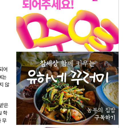
축되어
X는
지 않
공받은
I 학
 무