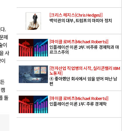
[크리스 헤지스(Chris Hedges)]
백악관의 대부, 트럼프의 마피아 정치
다.
 문제
[마이클 로버츠(Michael Roberts)]
기술이
인플레이션 이론 2부: 비주류 경제학과 마
르크스주의
을 사
상이
[전자산업 직업병의 시작, 실리콘밸리 IBM
노동자]
④ 좋아했던 회사에서 암을 얻어 떠난 남
모든
편
 캠
를 돌
[마이클 로버츠(Michael Roberts)]
인플레이션 이론 1부: 주류 경제학