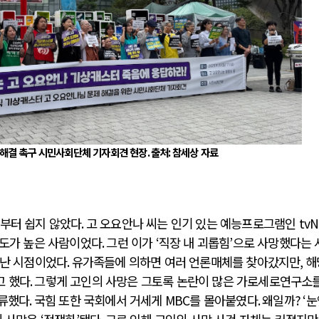
 해결 촉구 시민사회단체 기자회견 현장
.
출처
:
참세상 자료
부터 쉽지 않았다
.
고 오요안나 씨는 인기 있는 예능프로그램인
tvN
도가 높은 사람이었다
.
그런 이가
‘
직장 내 괴롭힘
’
으로 사망했다는 
지난 시점이었다
.
유가족들에 의하면 여러 언론매체를 찾아갔지만
,
해
고 했다
.
그렇게 고인의 사망은 그토록 논란이 많은 가로세로연구소를
류했다
.
국힘 또한 국회에서 거세게
MBC
를 몰아붙였다
.
왜일까
? ‘
눈