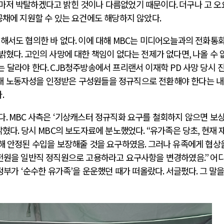
마저 박탈하겠다고 밝힌 것이나 다름없었기 때문이다
.
더구나 고 오
공채에 지원할 수 있는 요건에도 해당하지 않았다
.
대해서도 협의한 바 없다
.
이에 대해
MBC
는 미디어오늘과의 전화통
 밝혔다
.
고인의 사망에 대한 책임이 없다는 전제가 없다면
,
나올 수 
는 달라야 한다
. CJB
청주방송에서 프리랜서 이재학
PD
사망 당시 
내 노동자성을 인정받은 구성원들을 정규직으로 전환해야 한다는 
다
.
다
. MBC
사측은
‘
기상캐스터 정규직화 요구를 철회하지 않으면 보상
밝혔다
.
당시
MBC
의 보도자료에 분노했었다
. “
유가족은 당초
,
현재 
해 안정된 수입을 보장해줄 것을 요구하였음
.
그러나 유족에게 협상
전원을 일반직 정직원으로 고용하라고 요구사항을 변경하였음
.”
어
 정부가
‘
순수한 유가족
’
을 운운했던 때가 떠올랐다
.
서글펐다
.
그 말을