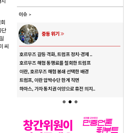
까지
이슈
철회
종단
중동 위기
AI
일
미 씨
르무즈 갈등 격화, 트럼프 정치·경제 ..
중국 AI, 저가 
르무즈 해협 통행료를 철회한 트럼프
AI 국부펀드 구상
란, 호르무즈 해협 봉쇄 선택한 배경
AI 데이터센터 
럼프, 이란 압박수단 한계 직면
AI의 숨은 환경 
마스, 가자 통치권 이양으로 휴전 의지..
AI는 어떻게 미