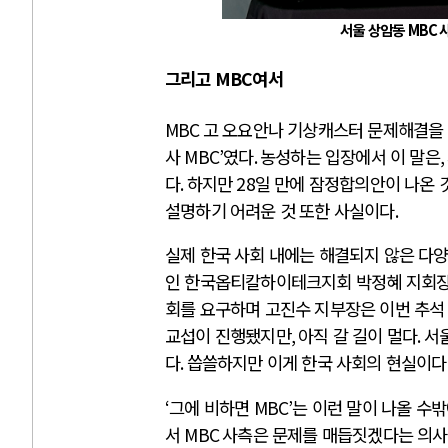
서울 상암동
MBC
그리고
MBC
여서
MBC
고 오요안나 기상캐스터 문제해결을 
사
MBC’
였다
.
농성하는 입장에서 이 말은
,
다
.
하지만
28
일 만에 잠정합의안이 나온
설명하기 어려운 것 또한 사실이다
.
실제 한국 사회 내에는 해결되지 않은 다
인 한국옵티칼하이테크지회 박정혜 지회
회를 요구하며 고진수 지부장은 이번 추석
교섭이 진행됐지만
,
아직 갈 길이 멀다
.
서
다
.
씁쓸하지만 이게 한국 사회의 현실이다
‘
그에 비하면
MBC’
는 이런 말이 나올 수밖
서
MBC
사측은 문제를 매듭짓겠다는 의