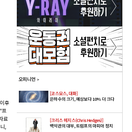
오피니언
[코스모스, 대화]
은하수의 크기, 예상보다 10% 더 크다
 이후
“
프
자료
[크리스 헤지스(Chris Hedges)]
백악관의 대부, 트럼프의 마피아 정치
더니
,