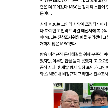
시
’
였던
MBC
였기 때문이다
.
그렇게 고인
결은 더 꼬여갔다
. MBC
는 정치적 소환에 
문이다
.
실제
MBC
는 고인의 사망이 조명되자마
다
.
하지만 고인의 모바일 메신저에 복수
야
MBC
는 진상조사위원회를 꾸리겠다고
개하지 않은
MBC
였다
.
방송 비정규직 문제해결을 위해 꾸준히 
했지만
,
아무런 답을 듣지 못했다
.
고 오요
공식 사과 및 재발 방지 입장 표명
△
고인에
화
△
MBC
내 비정규직 프리랜서 전수조사