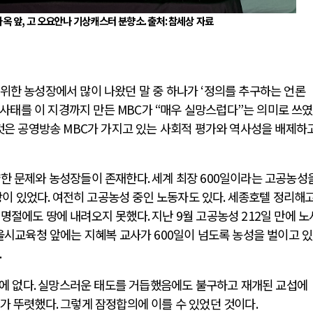
사옥 앞
,
고 오요안나 기상캐스터 분향소
.
출처
:
참세상 자료
위한 농성장에서 많이 나왔던 말 중 하나가
‘
정의를 추구하는 언론
사태를 이 지경까지 만든
MBC
가
“
매우 실망스럽다
”
는 의미로 쓰였
 것은 공영방송
MBC
가 가지고 있는 사회적 평가와 역사성을 배제하
양한 문제와 농성장들이 존재한다
.
세계 최장
600
일이라는 고공농성을
장이 있었다
.
여전히 고공농성 중인 노동자도 있다
.
세종호텔 정리해고
 명절에도 땅에 내려오지 못했다
.
지난
9
월 고공농성
212
일 만에 노
울시교육청 앞에는 지혜복 교사가
600
일이 넘도록 농성을 벌이고 있
.
에 없다
.
실망스러운 태도를 거듭했음에도 불구하고 재개된 교섭에
사가 뚜렷했다
.
그렇게 잠정합의에 이를 수 있었던 것이다
.