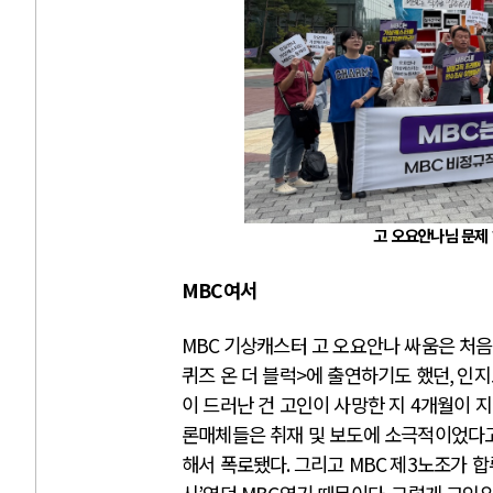
고 오요안나님 문제
MBC
여서
MBC
기상캐스터 고 오요안나 싸움은 처음
퀴즈 온 더 블럭
>
에 출연하기도 했던
,
인지
이 드러난 건 고인이 사망한 지
4
개월이 
론매체들은 취재 및 보도에 소극적이었다
해서 폭로됐다
.
그리고
MBC
제
3
노조가 합