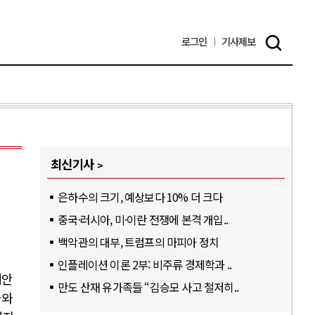
로그인
기사
제보
최신기사
은하수의 크기, 예상보다 10% 더 크다
중국·러시아, 미·이란 전쟁에 본격 개입..
백악관의 대부, 트럼프의 마피아 정치
인플레이션 이론 2부: 비주류 경제학과 ..
의안
만도 산재 유가족들 “김승모 사고 철저히..
과와