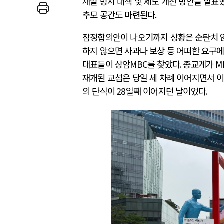
재발 방지 대책 및 제도 개선 방안을 발표
추모 공간도 마련된다
.
잠정합의안이 나오기까지 상황은 순탄치 
하지 않으면 사과나 보상 등 어떠한 요구에
AI와 인간
대표들이 상암
MBC
를 찾았다
.
종교계가
M
재개된 교섭은 당일 세 차례 이어지면서 
의 단식이
28
일째 이어지던 날이었다
.
중국 AI, 저가 공세로 글로벌 토큰 시..
AI 국부펀드 구상 놓고 미국 진보진영 ..
AI 데이터센터 반대 투쟁은 새로운 글로..
AI의 숨은 환경 비용: 데이터센터 확산..
AI는 어떻게 미국 민주주의를 잠식하고 ..