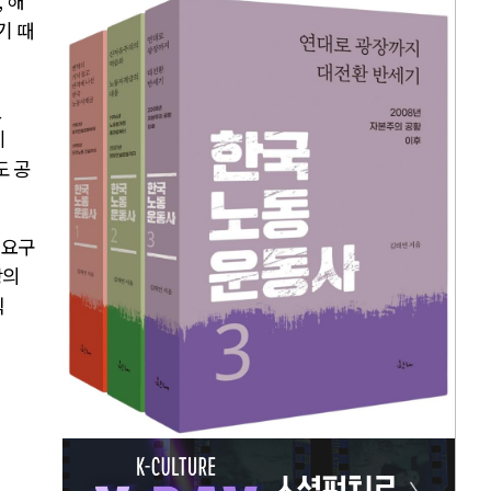
,
해
기 때
섰
제
도 공
 요구
장의
직