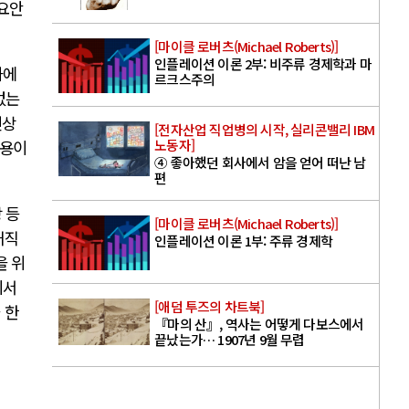
요안
[마이클 로버츠(Michael Roberts)]
인플레이션 이론 2부: 비주류 경제학과 마
화에
르크스주의
없는
진상
[전자산업 직업병의 시작, 실리콘밸리 IBM
노동자]
내용이
④ 좋아했던 회사에서 암을 얻어 떠난 남
편
 등
[마이클 로버츠(Michael Roberts)]
재직
인플레이션 이론 1부: 주류 경제학
을 위
디서
[애덤 투즈의 차트북]
 한
『마의 산』, 역사는 어떻게 다보스에서
끝났는가… 1907년 9월 무렵