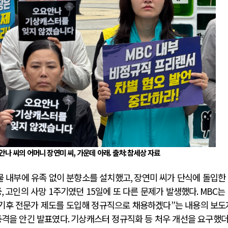
안나 씨의 어머니 장연미 씨
,
가운데 아래
.
출처
:
참세상 자료
물 내부에 유족 없이 분향소를 설치했고
,
장연미 씨가 단식에 돌입한
중
,
고인의 사망
1
주기였던
15
일에 또 다른 문제가 발생했다
. MBC
는
기후 전문가 제도를 도입해 정규직으로 채용하겠다
”
는 내용의 보도
충격을 안긴 발표였다
.
기상캐스터 정규직화 등 처우 개선을 요구했