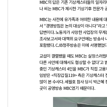
MBC
의 답은 기존 기상캐스터들의 일자리
나 씨는
MBC
가 제시한 기상기후 전문가 
MBC
는 사전에 유가족과 어떠한 내용에 
서
“
경영방침은 논의 대상이 아니다
”
라고
답변이다
.
노동자가 사망한 사업장의 무게
조사보고서와 대책위 요구안에는 방송사 
포함됐다
. CJB
청주방송은 이에 서명했었
교섭이 결렬됐을 때도
MBC
는 실망스러웠
다른 사안에 대해서도 협상할 수 없다
’
고 
중인 기상캐스터
4
인을
MBC
가 직접 고용
임받은
<
직장갑질
119>
측은 기상캐스터 
많이 본 수사다
.
세월호 참사 당시 박근혜
곳이 공영방송
MBC
였기 때문이다
.