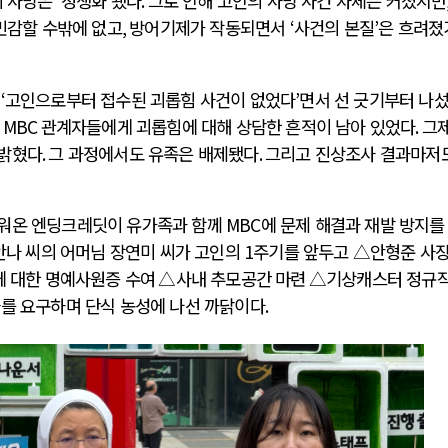
의 사망은
‘
정쟁화
’
됐다
.
그로 인해 고인의 사망 사건 자체는 커졌지만
민감할 수밖에 없고
,
방어기제가 작동되면서
‘
사건의 본질
’
은 흐려졌
자
‘
고인으로부터 접수된 괴롭힘 사건이 없었다
’
면서 선 긋기부터 나
의
MBC
관계자들에게 괴롭힘에 대해 상담한 흔적이 남아 있었다
.
그
 밝혔다
.
그 과정에서도 유족은 배제됐다
.
그리고 진상조사 결과마저
싸워온 엔딩크레딧이 유가족과 함께
MBC
에 문제 해결과 재발 방지를
안나 씨의 어머님 장연미 씨가 고인의
1
주기를 앞두고 △안형준 사
 대한 명예사원증 수여
△
사내 추모공간 마련
△
기상캐스터 정규
를 요구하며 단식 농성에 나선 까닭이다
.