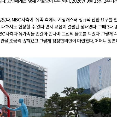
했다
.
고인에게는 명예 사원증이 수여되며
, 2026
년
9
월
15
일
2
주기
않았다
. MBC
사측이
‘
유족 측에서 기상캐스터 정규직 전환 요구를 
 대해서도 협상할 수 없다
’
면서 교섭이 결렬된 상태였다
.
그때
3
대 
러시아-우크라이나 전쟁
BC
사측과 유가족을 번갈아 만나며 교섭의 물꼬를 틔었다
.
그렇게
4
이견을 조금씩 좁혀갔고 그렇게 잠정합의안이 마련됐다
.
어머니 장연
전쟁의 추상화: 우크라이나, 대리전의 역..
호
EU·우크라이나 드론 협력 직후, 러시아..
호
나토, 우크라 군사지원 2027년까지 공..
이
우크라이나, 덴마크, 에스토니아, 네덜란..
트
러·우크라, 대규모 공습 주고받아…민간 ..
하