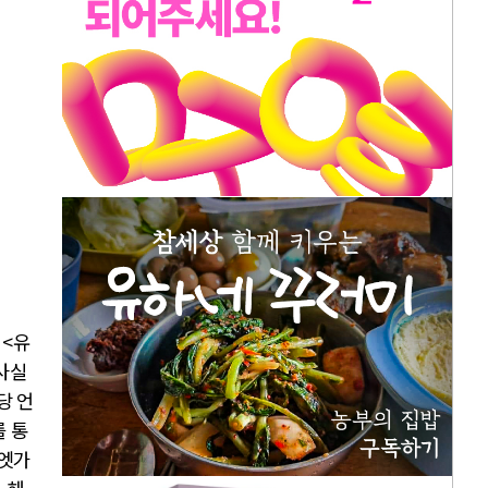
 <
유
사실
당 언
 통
엣가