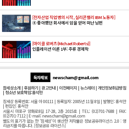
[전자산업 직업병의 시작, 실리콘밸리 IBM 노동자]
④ 좋아했던 회사에서 암을 얻어 떠난 남편
[마이클 로버츠(Michael Roberts)]
인플레이션 이론 1부: 주류 경제학
독자제보
newscham@gmail.com
참세상소개
|
후원하기
|
광고안내
|
이전페이지
|
뉴스레터
|
개인정보취급방침
|
청소년 보호책임:홍석만
참세상 등록번호: 서울 아 00111 | 등록일자: 2005년 11월 8일 | 발행인: 홍석만
| 편집인: 홍석만
서울
시 마포구 양화로8길 17-28, 2층 2015호
| TEL: (02)701-7688 | FAX:
(02)701-7112 |
E-mail:
newscham@gmail.com
별도의 표기가 없는 한 '참세상'이 생산한 저작물은 정보공유라이선스 2.0 : 영
리금지를 따릅니다. [
정보공유 라이선스
]