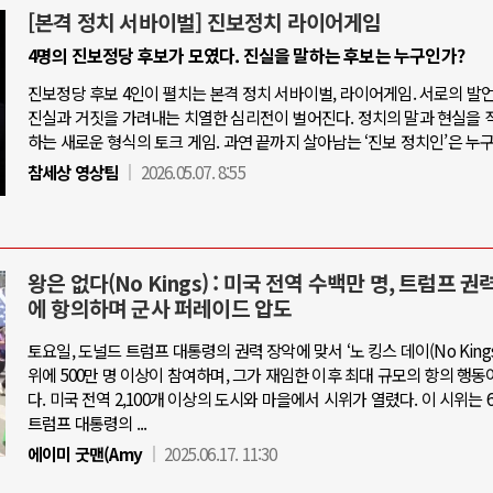
[본격 정치 서바이벌] 진보정치 라이어게임
4명의 진보정당 후보가 모였다. 진실을 말하는 후보는 누구인가?
진보정당 후보 4인이 펼치는 본격 정치 서바이벌, 라이어게임. 서로의 발
진실과 거짓을 가려내는 치열한 심리전이 벌어진다. 정치의 말과 현실을 
하는 새로운 형식의 토크 게임. 과연 끝까지 살아남는 ‘진보 정치인’은 누
참세상 영상팀
2026.05.07. 8:55
왕은 없다(No Kings) : 미국 전역 수백만 명, 트럼프 권
에 항의하며 군사 퍼레이드 압도
토요일, 도널드 트럼프 대통령의 권력 장악에 맞서 ‘노 킹스 데이(No Kings 
위에 500만 명 이상이 참여하며, 그가 재임한 이후 최대 규모의 항의 행동
다. 미국 전역 2,100개 이상의 도시와 마을에서 시위가 열렸다. 이 시위는 6
트럼프 대통령의 ...
에이미 굿맨(Amy
2025.06.17. 11:30