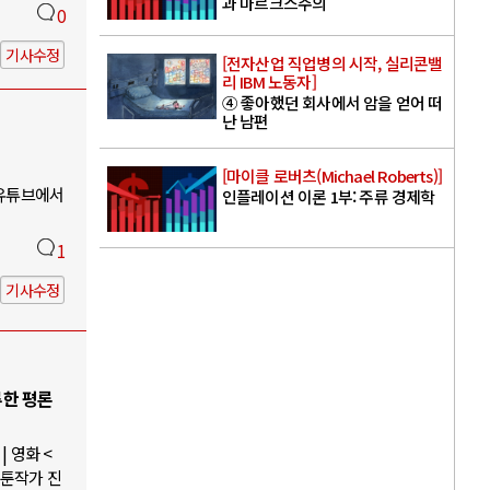
과 마르크스주의
0
기사수정
[전자산업 직업병의 시작, 실리콘밸
리 IBM 노동자]
④ 좋아했던 회사에서 암을 얻어 떠
난 남편
[마이클 로버츠(Michael Roberts)]
 유튜브에서
인플레이션 이론 1부: 주류 경제학
1
기사수정
루한 평론
 영화 <
웹툰작가 진