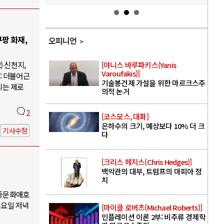
팡 화재,
오피니언
) 신천지,
[야니스 바루파키스(Yanis
Varoufakis)]
: 더불어근
기술봉건제 가설을 위한 마르크스주
의는 제로
의적 논거
2
[코스모스, 대화]
은하수의 크기, 예상보다 10% 더 크
기사수정
다
[크리스 헤지스(Chris Hedges)]
백악관의 대부, 트럼프의 마피아 정
치
대중문화애호
수요일 저녁
[마이클 로버츠(Michael Roberts)]
인플레이션 이론 2부: 비주류 경제학