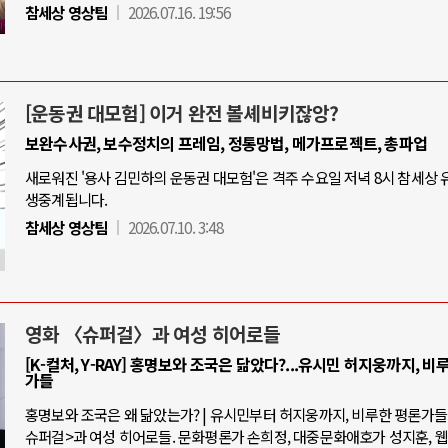
참세상 영상팀
2026.07.16. 19:56
[운동권 대모험] 이거 완전 볼셰비키잖앙?
보완수사권, 보수정치의 프레임, 정통망법, 메가프로젝트, 총파업
새로워진 '용사 김민하의 운동권 대모험'은 격주 수요일 저녁 8시 참세상
생중계됩니다.
참세상 영상팀
2026.07.10. 3:48
영화 〈슈퍼걸〉과 여성 히어로들
[K-컬처, Y-RAY] 홍명보와 조국은 닮았다?...유시민 허지웅까지, 비
가들
홍명보와 조국은 왜 닮았는가? | 유시민부터 허지웅까지, 비루한 평론가들 |
슈퍼걸>과 여성 히어로들. 문화평론가 손희정, 대중문화애호가 성지훈, 