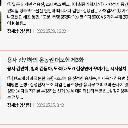
① 멸공 외치던 정용진, 스타벅스 탱크데이 최종기획자? ② 지방선거 중간점
민의힘 맹추격? - 울산 단일화 삐걱대다 결단 - 김용남은 사채업자? ③ 
나포됐던 해초·동현, “고문, 폭행 당했다” ④ 코스피 8000 VS 가계부채 20
이 K-불평...
참세상 영상팀
2026.05.29. 16:22
용사 김민하의 운동권 대모험 제3화
용사 김민하, 힐러 김동아, 도적(대도?) 김상연이 꾸며가는 시사정치
① [반도체 성과급 논란 2탄] - 초과이윤 진정한 승자는, 이재용? - 김용범
배당론 논쟁 - 삼성전자 노조 파업 긴급조정권 ② 나무호 피격과 끝나지 
상황 ③ 다들 자기를 부정하는 선거 ④ AI 데이터센터 특별법...성장지상
는 정부 ...
참세상 영상팀
2026.05.15. 8:42