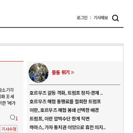
로그인
기사
제보
중동 위기
 공소기각
역..
호르무즈 갈등 격화, 트럼프 정치·경제 ..
중국
 3) 세
아..
호르무즈 해협 통행료를 철회한 트럼프
AI
위한 '메가
..
이란, 호르무즈 해협 봉쇄 선택한 배경
AI
덜란..
1
트럼프, 이란 압박수단 한계 직면
AI
 ..
하마스, 가자 통치권 이양으로 휴전 의지..
AI
기사수정