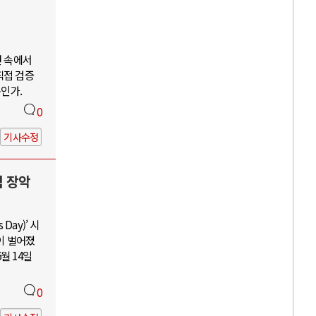
언 속에서
직접 검증
구인가.
0
기사수정
력 장악
Day)’ 시
이 벌어졌
월 14일
0