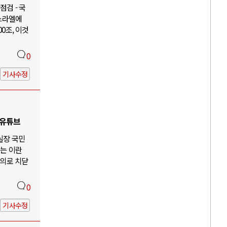
검 - 국
이스라엘에
00조, 이것
0
기사수정
 유튜브
 실장 국민
않는 이란
주의로 치닫
0
기사수정