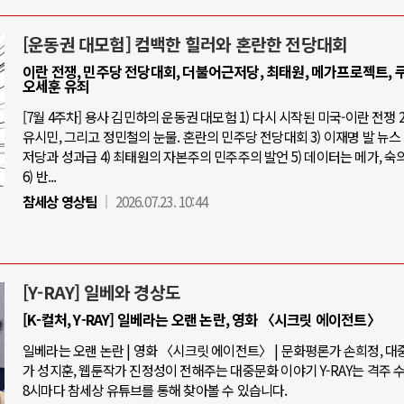
[운동권 대모험] 컴백한 힐러와 혼란한 전당대회
이란 전쟁, 민주당 전당대회, 더불어근저당, 최태원, 메가프로젝트, 쿠
오세훈 유죄
[7월 4주차] 용사 김민하의 운동권 대모험 1) 다시 시작된 미국-이란 전쟁 2
유시민, 그리고 정민철의 눈물. 혼란의 민주당 전당대회 3) 이재명 발 뉴스 
저당과 성과급 4) 최태원의 자본주의 민주주의 발언 5) 데이터는 메가, 숙
6) 반...
참세상 영상팀
2026.07.23. 10:44
[Y-RAY] 일베와 경상도
[K-컬처, Y-RAY] 일베라는 오랜 논란, 영화 〈시크릿 에이전트〉
일베라는 오랜 논란 | 영화 〈시크릿 에이전트〉 | 문화평론가 손희정, 
가 성지훈, 웹툰작가 진정성이 전해주는 대중문화 이야기 Y-RAY는 격주 
8시마다 참세상 유튜브를 통해 찾아볼 수 있습니다.