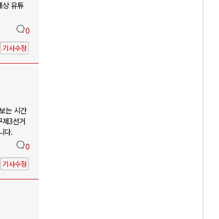
세상 유튜
0
기사수정
나보는 시간
구제3선거
니다.
0
기사수정