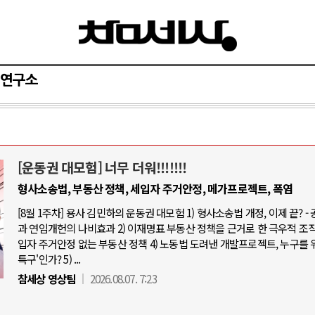
연구소
[운동권 대모험] 너무 더워!!!!!!!
와 인간
러시아-우크라이나 전쟁
형사소송법, 부동산 정책, 세입자 주거안정, 메가프로젝트, 폭염
[8월 1주차] 용사 김민하의 운동권 대모험 1) 형사소송법 개정, 이제 끝? -
공세로 글로벌 토큰 시..
전쟁의 추상화: 우크라이나, 대리전의 
과 연임개헌의 나비효과 2) 이재명표 부동산 정책을 근거로 한 극우적 조직화
 놓고 미국 진보진영 ..
EU·우크라이나 드론 협력 직후, 러시
입자 주거안정 없는 부동산 정책 4) 노동법 도려낸 개발프로젝트, 누구를 
특구'인가? 5) ...
반대 투쟁은 새로운 글로..
나토, 우크라 군사지원 2027년까지 공
참세상 영상팀
2026.08.07. 7:23
비용: 데이터센터 확산..
우크라이나, 덴마크, 에스토니아, 네
국 민주주의를 잠식하고 ..
러·우크라, 대규모 공습 주고받아…민간