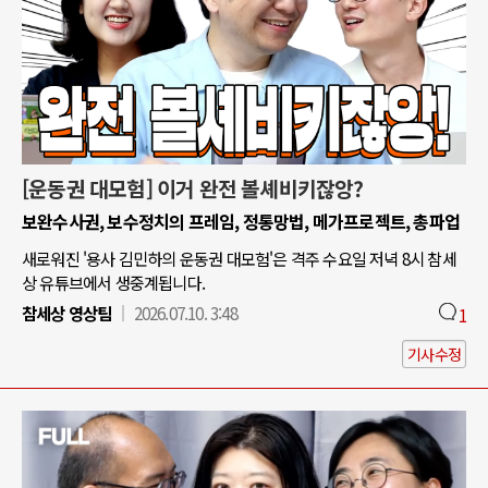
[운동권 대모험] 이거 완전 볼셰비키잖앙?
보완수사권, 보수정치의 프레임, 정통망법, 메가프로젝트, 총파업
새로워진 '용사 김민하의 운동권 대모험'은 격주 수요일 저녁 8시 참세
상 유튜브에서 생중계됩니다.
참세상 영상팀
2026.07.10. 3:48
1
기사수정