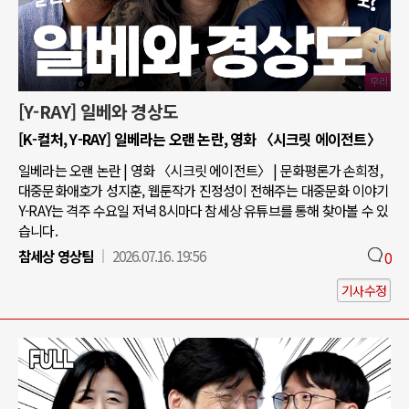
[Y-RAY] 일베와 경상도
[K-컬처, Y-RAY] 일베라는 오랜 논란, 영화 〈시크릿 에이전트〉
일베라는 오랜 논란 | 영화 〈시크릿 에이전트〉 | 문화평론가 손희정,
대중문화애호가 성지훈, 웹툰작가 진정성이 전해주는 대중문화 이야기
Y-RAY는 격주 수요일 저녁 8시마다 참세상 유튜브를 통해 찾아볼 수 있
습니다.
참세상 영상팀
2026.07.16. 19:56
0
기사수정