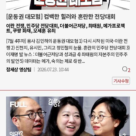
[운동권 대모험] 컴백한 힐러와 혼란한 전당대회
이란 전쟁, 민주당 전당대회, 더불어근저당, 최태원, 메가프로젝
트, 쿠팡 화재, 오세훈 유죄
[7월 4주차] 용사 김민하의 운동권 대모험 1) 다시 시작된 미국-이란 전
쟁 2) 신천지, 유시민, 그리고 정민철의 눈물. 혼란의 민주당 전당대회 3)
이재명 발 뉴스 : 더불어근저당과 성과급 4) 최태원의 자본주의 민주주
의 발언 5) 데이터는 메가, 숙의는 제로 6) 반...
참세상 영상팀
2026.07.23. 10:44
2
기사수정