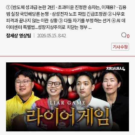
① [반도체 성과급 논란 2탄] - 초과이윤 진정한 승자는, 이재용? - 김용
범 실장 국민배당론 논쟁 - 삼성전자 노조 파업 긴급조정권 ② 나무호
피격과 끝나지 않는 이란 상황 ③ 다들 자기를 부정하는 선거 ④ AI 데
이터센터 특별법...성장지상주의로 치닫는 정부 ...
참세상 영상팀
2026.05.15. 8:42
0
기사수정