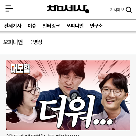
기사
제보
전체기사
이슈
인터링크
오피니언
연구소
오피니언
영상