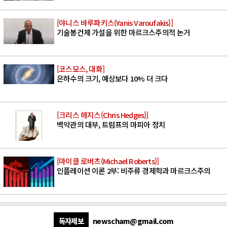
[야니스 바루파키스(Yanis Varoufakis)]
기술봉건제 가설을 위한 마르크스주의적 논거
[코스모스, 대화]
은하수의 크기, 예상보다 10% 더 크다
[크리스 헤지스(Chris Hedges)]
백악관의 대부, 트럼프의 마피아 정치
[마이클 로버츠(Michael Roberts)]
인플레이션 이론 2부: 비주류 경제학과 마르크스주의
독자제보
newscham@gmail.com