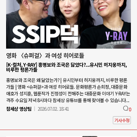
영화 〈슈퍼걸〉과 여성 히어로들
[K-컬처, Y-RAY] 홍명보와 조국은 닮았다?...유시민 허지웅까지,
비루한 평론가들
홍명보와 조국은 왜 닮았는가? | 유시민부터 허지웅까지, 비루한 평론
가들 | 영화 <슈퍼걸>과 여성 히어로들. 문화평론가 손희정, 대중문화
애호가 성지훈, 웹툰작가 진정성이 전해주는 대중문화 이야기 Y-RAY는
격주 수요일 저녁 8시마다 참세상 유튜브를 통해 찾아볼 수 있습니다...
참세상 영상팀
2026.07.02. 18:41
0
기사수정