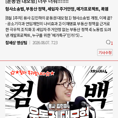
[운동권 대모험] 너무 더워!!!!!!!
형사소송법, 부동산 정책, 세입자 주거안정, 메가프로젝트, 폭염
[8월 1주차] 용사 김민하의 운동권 대모험 1) 형사소송법 개정, 이제 끝?
- 공소기각과 연임개헌의 나비효과 2) 이재명표 부동산 정책을 근거로
한 극우적 조직화 3) 세입자 주거안정 없는 부동산 정책 4) 노동법 도려
낸 개발프로젝트, 누구를 위한 '메가특구'인가? 5) ...
참세상 영상팀
2026.08.07. 7:23
1
기사수정