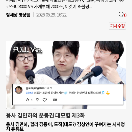
코스피 8000 VS 가계부채 2000조, 이것이 K-불평...
참세상 영상팀
2026.05.29. 16:22
0
기사수정
용사 김민하의 운동권 대모험 제3화
용사 김민하, 힐러 김동아, 도적(대도?) 김상연이 꾸며가는 시사정
치 유튜브