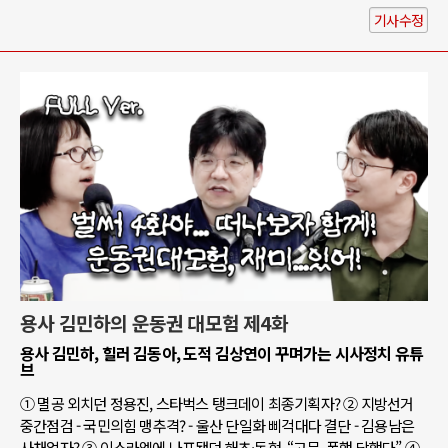
기사수정
용사 김민하의 운동권 대모험 제4화
용사 김민하, 힐러 김동아, 도적 김상연이 꾸며가는 시사정치 유튜
브
① 멸공 외치던 정용진, 스타벅스 탱크데이 최종기획자? ② 지방선거
중간점검 - 국민의힘 맹추격? - 울산 단일화 삐걱대다 결단 - 김용남은
사채업자? ③ 이스라엘에 나포됐던 해초·동현, “고문, 폭행 당했다” ④