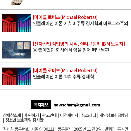
[마이클 로버츠(Michael Roberts)]
인플레이션 이론 2부: 비주류 경제학과 마르크스주의
[전자산업 직업병의 시작, 실리콘밸리 IBM 노동자]
④ 좋아했던 회사에서 암을 얻어 떠난 남편
[마이클 로버츠(Michael Roberts)]
인플레이션 이론 1부: 주류 경제학
독자제보
newscham@gmail.com
참세상소개
|
후원하기
|
광고안내
|
이전페이지
|
뉴스레터
|
개인정보취급방침
|
청소년 보호책임:홍석만
참세상 등록번호: 서울 아 00111 | 등록일자: 2005년 11월 8일 | 발행인: 홍석만