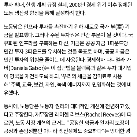
투자 확대
,
현행 계획 규정 철폐
, 2008
년 경제 위기 이후 정체된
노동 생산성 향상을 통해 달성하려 한다
.
노동당은 인프라 투자를 촉진하기 위해 새로운 국가 부
(
富
)
기
금을 발표했다
.
그러나 주된 투자원은 민간 부문이 될 것이다
.
국
유화된 인프라를 구축하는 대신
,
기금은 공공 자금
1
파운드당
민간 투자
3
파운드를 유치하는 것을 목표로 하며
,
공공 자금은
민간 투자의 위험을 줄이는 데 사용된다
.
경제학자 다니엘라 가
버
(Daniela Gabor)
는 이 접근법을 블랙록과 같은 투자 대기업
이 영국을 재건하도록 하되
, '
우리의 세금을 감미료로 사용
해
'
주택
,
교육
,
보건
,
자연
,
녹색 에너지까지 민영화하는 것에 비
유했다
.
동시에
,
노동당은 노동자 권리의 대대적인 개선에 전념하고 있
다고 주장한다
.
재무장관 레이첼 리브스
(Rachel Reeves)
에 따
르면
,
노동 시장 개혁의 근거는
"
공정한 임금과 일자리 보장이
공정과 존엄성뿐만 아니라 생산성에도 중요하다
"
는 방대한 경