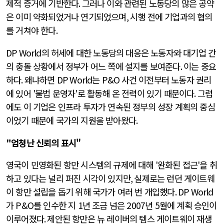
제적 증거에 기반한다
.
그러나 이와 관련된 노동당의 많은 공약
은 이미 약화되었거나 연기되었으며
,
시행 전에 기업과의 협의
를 거쳐야 한다
.
DP World
의 허세에 대한 노동당의 대응은 노동자와 대기업 간
의 충돌 상황에서 정부가 어느 쪽에 설지를 보여준다
.
이는 중요
하다
.
왜냐하면
DP World
는
P&O
사건 이전부터 노동자 권리
에 있어
'
불법 운영자
'
로 활동해 온 전력이 있기 때문이다
.
그럼
에도 이 기업은 인프라 투자가 연속된 정부의 성장 계획의 중심
이었기 때문에 국가의 지원을 받아왔다
.
"
엄청난 신뢰의 표시"
영국이 민영화된 항만 시스템의 규제에 대해
'
완화된 접근
'
을 취
하고 있다는 널리 퍼진 시각이 있지만
,
실제로는 런던 게이트웨
이 항만 설립을 돕기 위해 국가가 여러 번 개입했다
. DP World
가
P&O
를 인수한 지
1
년 조금 넘은
2007
년
5
월에 계획 승인이
이루어졌다
.
제안된 항만은 뉴 레이버의 템스 게이트웨이 재생