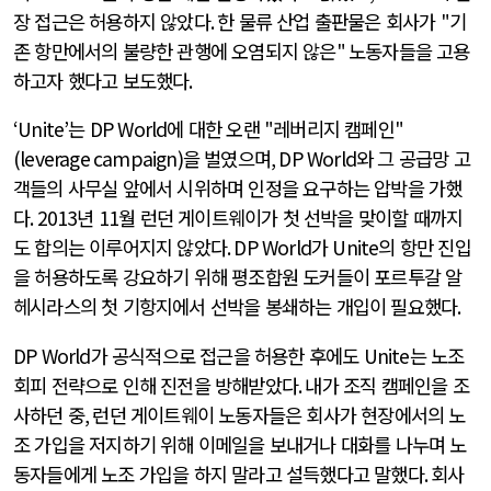
장 접근은 허용하지 않았다
.
한 물류 산업 출판물은 회사가
"
기
존 항만에서의 불량한 관행에 오염되지 않은
"
노동자들을 고용
하고자 했다고 보도했다
.
‘Unite’
는
DP World
에 대한 오랜
"
레버리지 캠페인
"
(leverage campaign)
을 벌였으며
, DP World
와 그 공급망 고
객들의 사무실 앞에서 시위하며 인정을 요구하는 압박을 가했
다
. 2013
년
11
월 런던 게이트웨이가 첫 선박을 맞이할 때까지
도 합의는 이루어지지 않았다
. DP World
가
Unite
의 항만 진입
을 허용하도록 강요하기 위해 평조합원 도커들이 포르투갈 알
헤시라스의 첫 기항지에서 선박을 봉쇄하는 개입이 필요했다
.
DP World
가 공식적으로 접근을 허용한 후에도
Unite
는 노조
회피 전략으로 인해 진전을 방해받았다
.
내가 조직 캠페인을 조
사하던 중
,
런던 게이트웨이 노동자들은 회사가 현장에서의 노
조 가입을 저지하기 위해 이메일을 보내거나 대화를 나누며 노
동자들에게 노조 가입을 하지 말라고 설득했다고 말했다
.
회사