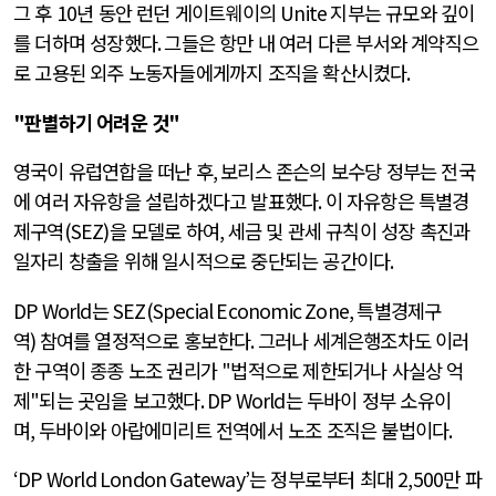
그 후
10
년 동안 런던 게이트웨이의
Unite
지부는 규모와 깊이
를 더하며 성장했다
.
그들은 항만 내 여러 다른 부서와 계약직으
로 고용된 외주 노동자들에게까지 조직을 확산시켰다
.
"
판별하기 어려운 것
"
영국이 유럽연합을 떠난 후
,
보리스 존슨의 보수당 정부는 전국
에 여러 자유항을 설립하겠다고 발표했다
.
이 자유항은 특별경
제구역
(SEZ)
을 모델로 하여
,
세금 및 관세 규칙이 성장 촉진과
일자리 창출을 위해 일시적으로 중단되는 공간이다
.
DP World
는
SEZ(Special Economic Zone,
특별경제구
역
)
참여를 열정적으로 홍보한다
.
그러나 세계은행조차도 이러
한 구역이 종종 노조 권리가
"
법적으로 제한되거나 사실상 억
제
"
되는 곳임을 보고했다
. DP World
는 두바이 정부 소유이
며
,
두바이와 아랍에미리트 전역에서 노조 조직은 불법이다
.
‘DP World London Gateway’
는 정부로부터 최대
2,500
만 파