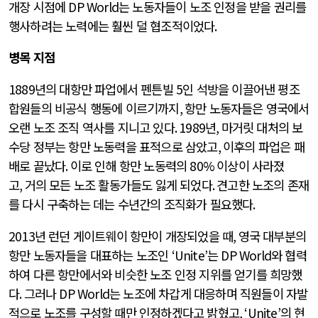
개장 시점에
DP World
는 노동자들이 노조 인정을 받을 권리를
행사하려는 노력에는 훨씬 덜 협조적이었다
.
병목 지점
1889
년의 대항만 파업에서 펜튼빌
5
인 석방을 이끌어낸 평조
합원들의 비공식 행동에 이르기까지
,
항만 노동자들은 영국에서
오랜 노조 조직 역사를 지니고 있다
. 1989
년
,
마거릿 대처의 보
수당 정부는 항만 노동력을 표적으로 삼았고
,
이후의 파업은 패
배로 끝났다
.
이로 인해 항만 노동력의
80%
이상이 사라졌
고
,
거의 모든 노조 활동가들도 잃게 되었다
.
견고한 노조의 존재
를 다시 구축하는 데는 수년간의 조직화가 필요했다
.
2013
년 런던 게이트웨이 항만이 개장되었을 때
,
영국 대부분의
항만 노동자들을 대표하는 노조인
‘Unite’
는
DP World
와 협력
하여 다른 항만에서와 비슷한 노조 인정 지위를 얻기를 희망했
다
.
그러나
DP World
는 노조에 차갑게 대응하며 직원들이 자발
적으로 노조를 구성할 때만 인정하겠다고 밝혔고
, ‘Unite’
의 현