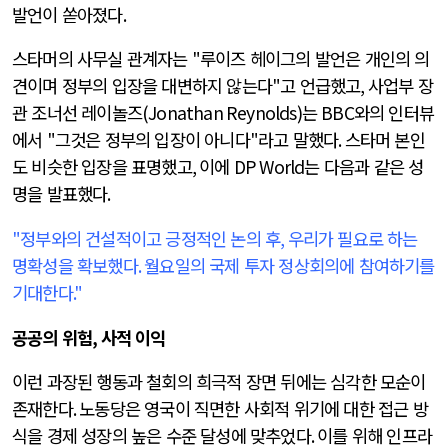
발언이 쏟아졌다
.
스타머의 사무실 관계자는
"
루이즈 헤이그의 발언은 개인의 의
견이며 정부의 입장을 대변하지 않는다
"
고 언급했고
,
사업부 장
관 조너선 레이놀즈
(Jonathan Reynolds)
는
BBC
와의 인터뷰
에서
"
그것은 정부의 입장이 아니다
"
라고 말했다
.
스타머 본인
도 비슷한 입장을 표명했고
,
이에
DP World
는 다음과 같은 성
명을 발표했다
.
"
정부와의 건설적이고 긍정적인 논의 후
,
우리가 필요로 하는
명확성을 확보했다
.
월요일의 국제 투자 정상회의에 참여하기를
기대한다
."
공공의 위험
,
사적 이익
이런 과장된 행동과 철회의 희극적 장면 뒤에는 심각한 모순이
존재한다
.
노동당은 영국이 직면한 사회적 위기에 대한 접근 방
식을 경제 성장의 높은 수준 달성에 맞추었다
.
이를 위해 인프라