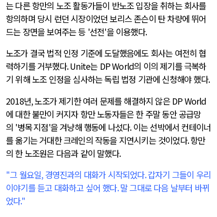
는 다른 항만의 노조 활동가들이 반노조 입장을 취하는 회사를
항의하며 당시 런던 시장이었던 보리스 존슨이 탄 차량에 뛰어
드는 장면을 보여주는 등
'
선전
'
을 이용했다
.
노조가 결국 법적 인정 기준에 도달했음에도 회사는 여전히 협
력하기를 거부했다
. Unite
는
DP World
의 이의 제기를 극복하
기 위해 노조 인정을 심사하는 독립 법정 기관에 신청해야 했다
.
2018
년
,
노조가 제기한 여러 문제를 해결하지 않은
DP World
에 대한 불만이 커지자 항만 노동자들은 한 주말 동안 공급망
의
'병목 지점
'
을 겨냥해 행동에 나섰다
.
이는 선박에서 컨테이너
를 옮기는 거대한 크레인의 작동을 지연시키는 것이었다
.
항만
의 한 노조원은 다음과 같이 말했다
.
"
그 월요일
,
경영진과의 대화가 시작되었다
.
갑자기 그들이 우리
이야기를 듣고 대화하고 싶어 했다
.
말 그대로 다음 날부터 바뀌
었다
."