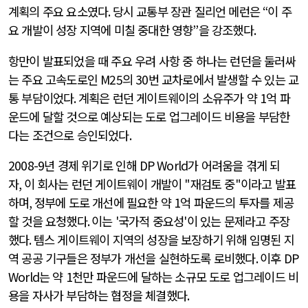
계획의 주요 요소였다
.
당시 교통부 장관 질리언 메런은
“
이 주
요 개발이 성장 지역에 미칠 중대한 영향
”
을 강조했다
.
항만이 발표되었을 때 주요 우려 사항 중 하나는 런던을 둘러싸
는 주요 고속도로인
M25
의
30
번 교차로에서 발생할 수 있는 교
통 부담이었다
.
계획은 런던 게이트웨이의 소유주가 약
1
억 파
운드에 달할 것으로 예상되는 도로 업그레이드 비용을 부담한
다는 조건으로 승인되었다
.
2008-9
년 경제 위기로 인해
DP World
가 어려움을 겪게 되
자
,
이 회사는 런던 게이트웨이 개발이
"
재검토 중
"
이라고 발표
하며
,
정부에 도로 개선에 필요한 약
1
억 파운드의 투자를 제공
할 것을 요청했다
.
이는
'
국가적 중요성
'
이 있는 문제라고 주장
했다
.
템스 게이트웨이 지역의 성장을 보장하기 위해 임명된 지
역 공공 기구들은 정부가 개선을 실현하도록 로비했다
.
이후
DP
World
는 약
1
천만 파운드에 달하는 소규모 도로 업그레이드 비
용을 자사가 부담하는 협정을 체결했다
.