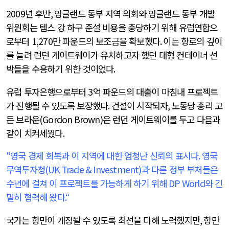
2009
년 후반
,
잉글랜드 동부 지역 의회와 잉글랜드 동부 개발
위원회는 템스 강 하구 준설 비용을 충당하기 위해 유럽연합으
로부터
1,270
만 파운드의 보조금을 확보했다
.
이는 항로의 깊이
를 늘려 런던 게이트웨이가 유치하고자 했던 대형 컨테이너 선
박들을 수용하기 위한 것이었다
.
유럽 투자은행으로부터
3
억 파운드의 대출이 마침내 프로젝트
가 진행될 수 있도록 보장했다
.
건설이 시작되자
,
노동당 총리 고
든 브라운
(Gordon Brown)
은 런던 게이트웨이를 두고 다음과
같이 치켜세웠다
.
"
영국 경제 회복과 이 지역에 대한 엄청난 신뢰의 표시다
.
영국
무역투자청
(UK Trade & Investment)
과 다른 정부 부처들은
수년에 걸쳐 이 프로젝트를 가능하게 하기 위해
DP World
와 긴
밀히 협력해 왔다
.“
국가는 항만이 개장될 수 있도록 최선을 다해 노력했지만
,
항만