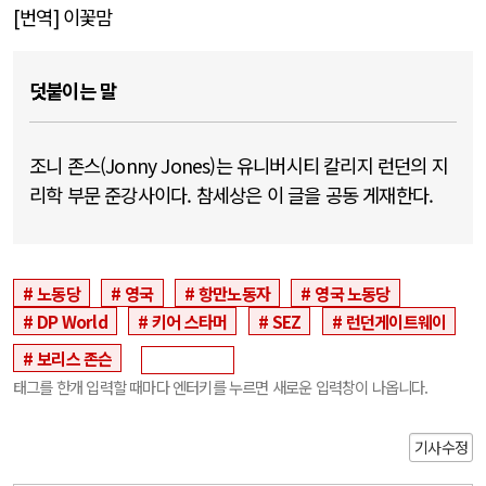
[
번역
]
이꽃맘
덧붙이는 말
조니 존스(Jonny Jones)는 유니버시티 칼리지 런던의 지
리학 부문 준강사이다. 참세상은 이 글을 공동 게재한다.
노동당
영국
항만노동자
영국 노동당
DP World
키어 스타머
SEZ
런던게이트웨이
보리스 존슨
태그를 한개 입력할 때마다 엔터키를 누르면 새로운 입력창이 나옵니다.
기사수정