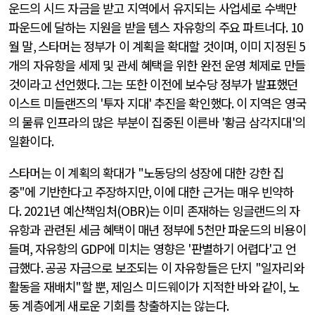
운드의 시드 자금을 받고 지역에서 유지되는 사업세로 수백만
파운드에 달하는 지원을 받을 템스 자유항의 주요 파트너다
. 10
월 말
,
스타머는 정부가 이 계획을 확대할 것이며
,
이미 지정된
5
개의 자유항을 세제 및 관세 혜택을 위한 완전 운영 체제로 만들
것이라고 선언했다
.
그는 또한 이전에 보수당 정부가 발표했던
이스트 미들랜즈의
'
투자 지대
'
추진을 확인했다
.
이 지역은 영국
의 물류 인프라의 많은 부분이 집중된 이른바
'
황금 삼각지대
'
의
일환이다
.
스타머는 이 계획의 확대가
"
노동당의 성장에 대한 강한 집
중
"
에 기반한다고 주장하지만
,
이에 대한 근거는 매우 빈약하
다
. 2021
년 예산책임처
(OBR)
는 이미 존재하는 잉글랜드의 자
유항과 관련된 세금 혜택이 매년 정부에
5
천만 파운드의 비용이
들며
,
자유항의
GDP
에 미치는 영향은
'
판별하기 어렵다
'
고 언
급했다
.
공공 자금으로 보조되는 이 자유항들은 단지
"
일자리와
활동을 재배치
"
할 뿐
,
제임스 미드웨이가 지적한 바와 같이
,
노
동 계층에게 새로운 기회를 창출하지는 않는다
.