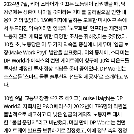
2024년 7월, 키어 스타머가 이끄는 노동당이 집권했을 때, 당
강령에는 상황이 나아질 것이라는 기대를 불러일으킬 만한 내
용이 거의 없었다. 150페이지에 달하는 모호한 미사여구 속에
서 두드러진 약속이라면 영국의 '노후화된' 인프라를 재건하고
노동자 권리 개혁을 위한 다양한 조치를 취하겠다는 것이었다.
10월 초, 노동당은 이 두 가지 약속을 중심에 내세우며 '임금 보
장(Make Work Pay)' 법안을 발표했다. 이와 동시에, 스타머는
DP World가 에식스의 런던 게이트웨이 항구에 10억 파운드를
투자할 예정인 투자 정상 회담을 준비 중이었다. DP World는
스스로를 '스마트 물류 솔루션의 선도적 제공자'로 소개하고 있
다.
10
월
9
일
,
교통부 장관 루이즈 헤이그
(Louise Haigh)
는
DP
World
의 자회사인
P&O
페리스가
2022
년에
786
명의 직원을
불법적으로 해고하고 더 낮은 임금의 계약직 노동자로 대체
한
"
불법 운영자
"
라고 비난했다
.
며칠 만에
DP World
는 런던
게이트웨이 발표를 보류하기로 결정했고
,
이에 정부 측의 정정