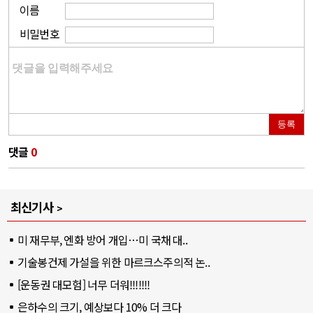
이름
비밀번호
등록
댓글
0
최신기사
미 재무부, 엔화 방어 개입…미 국채 대..
기술봉건제 가설을 위한 마르크스주의적 논..
[운동권 대모험] 너무 더워!!!!!!!
은하수의 크기, 예상보다 10% 더 크다