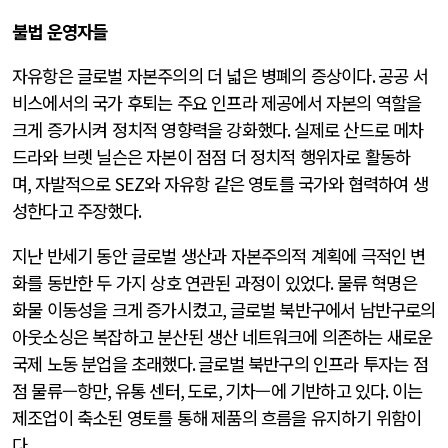
불법 운영자들
자유항은 글로벌 자본주의의 더 넓은 병폐의 증상이다
.
공공 서
비스에서의 국가 후퇴는 주요 인프라 제공에서 자본의 역할을
크게 증가시켜 정치적 영향력을 강화했다
.
실제로 산드로 메차
드라와 브렛 닐슨은 자본이 점점 더 정치적 행위자로 활동하
며
,
자발적으로
SEZ
와 자유항 같은 영토를 국가와 협력하여 생
성한다고 주장했다
.
지난 반세기 동안 글로벌 생산과 자본주의적 계획에 극적인 변
화를 동반한 두 가지 상호 연관된 과정이 있었다
.
물류 혁명은
화물 이동성을 크게 증가시켰고
,
글로벌 북반구에서 남반구로의
아웃소싱은 복잡하고 분산된 생산 네트워크에 의존하는 새로운
국제 노동 분업을 초래했다
.
글로벌 북반구의 인프라 투자는 점
점 물류—항만
,
유통 센터
,
도로
,
기차—에 기반하고 있다
.
이는
제조업이 축소된 영토를 통해 제품의 흐름을 유지하기 위함이
다
.