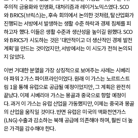
주의적 금융화와 민영화
,
대처리즘과 레이거노믹스였다
. SCO
와
BRICS(
브릭스
)
는
,
후속 회의에서 논의한 것처럼
,
탈산업화가
진행되는 서방에서 발생하는 생활 수준 하락과 경제 침체를 피
하고자 했다
.
이들은 생활 수준과 생산성을 높이길 원했다
. SCO
와
BRICS
가 시도하는 것은
‘
대안적이고 더 생산적인 경제 발전
계획
’
을 만드는 것이었지만
,
서방에서는 이 시도가 전혀 논의되
지 않았다
.
이번 거대한 분열을 가장 상징적으로 보여주는 사례는 시베리
아 파워
2
가스 파이프라인이었다
.
원래 이 가스는 노르트스트
림
1
을 통해 유럽으로 공급될 예정이었지만
,
그 계획은 완전히
끝났다
.
이제 시베리아 가스는 몽골과 중국으로 향할 예정이
다
.
과거 이 가스는 유럽 산업을 가동했지만
,
이제는 중국과 몽골
의 산업을 움직일 것이다
.
반면 유럽은 미국의 액화천연가스
(LNG)
수출과 감소하는 북해 공급에 의존해야 하며
,
훨씬 더 높
은 가격을 감수해야 한다
.