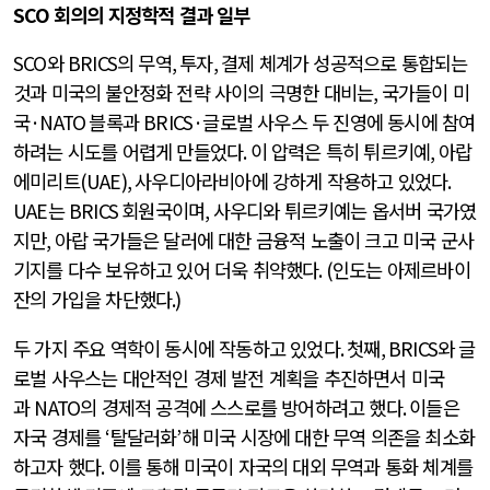
SCO
회의의 지정학적 결과 일부
SCO
와
BRICS
의 무역
,
투자
,
결제 체계가 성공적으로 통합되는
것과 미국의 불안정화 전략 사이의 극명한 대비는
,
국가들이 미
국
·NATO
블록과
BRICS·
글로벌 사우스 두 진영에 동시에 참여
하려는 시도를 어렵게 만들었다
.
이 압력은 특히 튀르키예
,
아랍
에미리트
(UAE),
사우디아라비아에 강하게 작용하고 있었다
.
UAE
는
BRICS
회원국이며
,
사우디와 튀르키예는 옵서버 국가였
지만
,
아랍 국가들은 달러에 대한 금융적 노출이 크고 미국 군사
기지를 다수 보유하고 있어 더욱 취약했다
. (
인도는 아제르바이
잔의 가입을 차단했다
.)
두 가지 주요 역학이 동시에 작동하고 있었다
.
첫째
, BRICS
와 글
로벌 사우스는 대안적인 경제 발전 계획을 추진하면서 미국
과
NATO
의 경제적 공격에 스스로를 방어하려고 했다
.
이들은
자국 경제를
‘
탈달러화
’
해 미국 시장에 대한 무역 의존을 최소화
하고자 했다
.
이를 통해 미국이 자국의 대외 무역과 통화 체계를