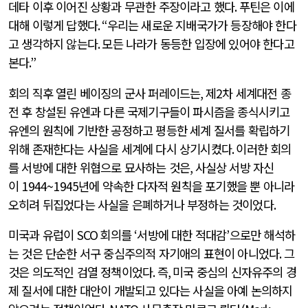
데타 이후 이어진 상황과 무관한 주장이라고 했다
.
푸틴은 이에
대해 이렇게 답했다
. “
우리는 새로운 지배국가가 등장해야 한다
고 생각하지 않는다
.
모든 나라가 동등한 입장에 있어야 한다고
본다
.”
회의 직후 열린 베이징의 군사 퍼레이드는
,
제
2
차 세계대전 종
전 후 창설된 유엔과 다른 국제기구들이 파시즘을 종식시키고
유엔의 원칙에 기반한 공정하고 평등한 세계 질서를 확립하기
위해 존재한다는 사실을 세계에 다시 상기시켰다
.
이러한 회의
를 서방에 대한 위협으로 묘사하는 것은
,
사실상 서방 자신
이
1944~1945
년에 약속한 다자적 원칙을 포기했을 뿐 아니라
오히려 뒤집었다는 사실을 은폐하거나 부정하는 것이었다
.
미국과 유럽이
SCO
회의를
‘
서방에 대한 적대감
’
으로만 해석하
는 것은 단순한 서구 중심주의적 자기애의 표현이 아니었다
.
그
것은 의도적인 검열 정책이었다
.
즉
,
미국 중심의 신자유주의 경
제 질서에 대한 대안이 개발되고 있다는 사실을 아예 논의하지