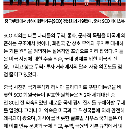
중국 톈진에서 상하이협력기구
(SCO)
정상회의가 열렸다
.
출처
: SCO
페이스북
SCO
회의는 다른 나라들의 무역
,
통화
,
군사적 독립을 미국에 의
존하는 구조에서 벗어나
,
회원국 간 상호 무역과 투자로 대체하
는 기본 원칙을 정의하는 실용적인 포럼으로 자리 잡았다
.
이들
은 미국 시장에 대한 수출 의존
,
국내 경제를 위한 미국의 신
용
,
그리고 상호 무역
·
투자 거래에서의 달러 사용 의존도를 점
점 줄이고 있었다
.
중국 시진핑 국가주석과 러시아 블라디미르 푸틴 대통령을 비
롯한
SCO
회원국들이 발표한 원칙들은 제
2
차 세계대전 종
전
80
년 전 약속되었던 새로운 국제 경제 질서를 구체화할 무대
를 열었다
.
그러나 이 약속은 미국과 그 위성국들에 의해 완전히
왜곡되어 왔으며
,
아시아를 비롯한 글로벌 사우스 국가들은 이
제 이를 인류 문명과 국제 외교
,
무역
,
금융의 기본 규칙에서 벗