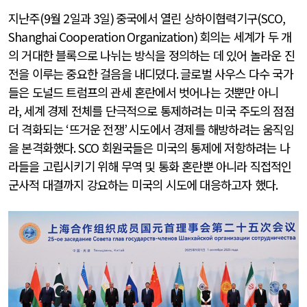
지난주
(9
월
2
일과
3
일
)
중국에서 열린 상하이협력기구
(SCO,
Shanghai Cooperation Organization)
회의는 세계가 두 개
의 거대한 블록으로 나뉘는 방식을 정의하는 데 있어 놀라운 진
전을 이루는 중요한 걸음을 내디뎠다
.
글로벌 사우스 다수 국가
들은 도널드 트럼프의 관세 혼란에서 벗어나는 것뿐만 아니
라
,
세계 경제 전체를 단극적으로 통제하려는 미국 주도의 점점
더 격화되는
‘
뜨거운 전쟁
’
시도에서 경제를 해방하려는 움직임
을 본격화했다
. SCO
회원국들은 미국의 통제에 저항하려는 나
라들을 고립시키기 위해 무역 및 통화 혼란뿐 아니라 직접적인
군사적 대결까지 강요하는 미국의 시도에 대응하고자 했다
.