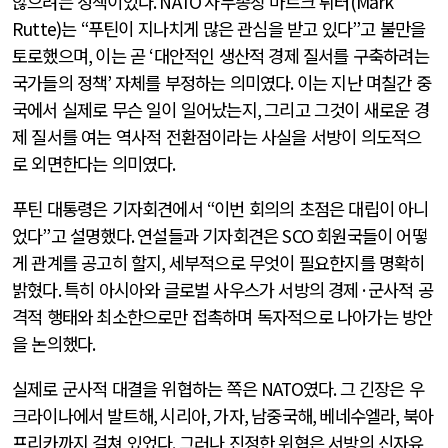
않으려는 정책이었다
. NATO
사무총장 마르크 뤼터
(Mark
Rutte)
는
“
푸틴이 지나치게 많은 관심을 받고 있다
”
고 불만을
토로했으며
,
이는 곧
‘
대안적인 생산적 경제 질서를 구축하려는
국가들의 정책
’
자체를 부정하는 의미였다
.
이는 지난 며칠간 중
국에서 실제로 무슨 일이 일어났는지
,
그리고 그것이 새로운 경
제 질서를 여는 역사적 전환점이라는 사실을 서방이 의도적으
로 외면한다는 의미였다
.
푸틴 대통령은 기자회견에서
“
이번 회의의 초점은 대립이 아니
었다
”
고 설명했다
.
연설들과 기자회견은
SCO
회원국들이 어떻
게 관계를 공고히 할지
,
세부적으로 무엇이 필요한지를 명확히
밝혔다
.
특히 아시아와 글로벌 사우스가 서방의 경제
·
군사적 공
격적 행태와 최소한으로만 접촉하며 독자적으로 나아가는 방안
을 논의했다
.
실제로 군사적 대결을 위협하는 쪽은
NATO
였다
.
그 긴장은 우
크라이나에서 발트해
,
시리아
,
가자
,
남중국해
,
베네수엘라
,
북아
프리카까지 걸쳐 있었다
.
그러나 진정한 위협은 서방의 신자유