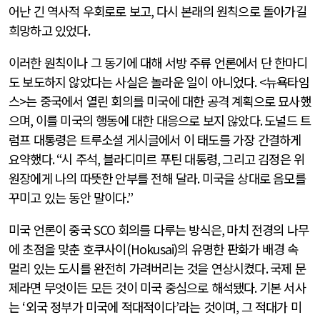
어난 긴 역사적 우회로로 보고
,
다시 본래의 원칙으로 돌아가길
희망하고 있었다
.
이러한 원칙이나 그 동기에 대해 서방 주류 언론에서 단 한마디
도 보도하지 않았다는 사실은 놀라운 일이 아니었다
. <
뉴욕타임
스
>
는 중국에서 열린 회의를 미국에 대한 공격 계획으로 묘사했
으며
,
이를 미국의 행동에 대한 대응으로 보지 않았다
.
도널드 트
럼프 대통령은 트루소셜 게시글에서 이 태도를 가장 간결하게
요약했다
. “
시 주석
,
블라디미르 푸틴 대통령
,
그리고 김정은 위
원장에게 나의 따뜻한 안부를 전해 달라
.
미국을 상대로 음모를
꾸미고 있는 동안 말이다
.”
미국 언론이 중국
SCO
회의를 다루는 방식은
,
마치 전경의 나무
에 초점을 맞춘 호쿠사이
(Hokusai)
의 유명한 판화가 배경 속
멀리 있는 도시를 완전히 가려버리는 것을 연상시켰다
.
국제 문
제라면 무엇이든 모든 것이 미국 중심으로 해석됐다
.
기본 서사
는
‘
외국 정부가 미국에 적대적이다
’
라는 것이며
,
그 적대가 미