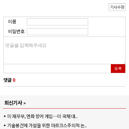
기사수정
이름
비밀번호
등록
댓글
0
최신기사
미 재무부, 엔화 방어 개입…미 국채 대..
기술봉건제 가설을 위한 마르크스주의적 논..