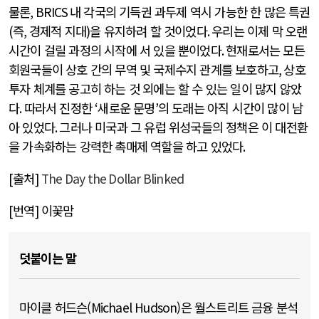
물론
, BRICS
내 각국의 기득권 과두제 역시 가능한 한 많은 특권
(
즉
,
경제적 지대
)
을 유지하려 할 것이었다
.
우리는 이제 막 오랜
시간이 걸릴 과정의 시작에 서 있을 뿐이었다
.
현재로서는 모든
회원국들이 상호 간의 무역 및 국제수지 관계를 보호하고
,
상호
투자 체계를 공고히 하는 것 외에는 할 수 있는 일이 많지 않았
다
.
따라서 진정한
‘
새로운 문명
’
의 도래는 아직 시간이 많이 남
아 있었다
.
그러나 미국과 그 유럽 위성국들의 정책은 이 대전환
을 가속화하는 강력한 촉매제 역할을 하고 있었다
.
[
출처
]
The Day the Dollar Blinked
[
번역
]
이꽃맘
덧붙이는 말
마이클 허드슨(Michael Hudson)은 월스트리트 금융 분석