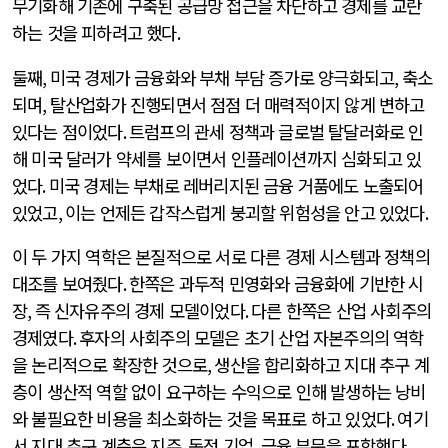
무기화해 기존에 구축된 공급망 접근을 차단하고 경제를 교란
하는 것을 피하려고 했다
.
둘째
,
미국 경제가 금융화와 부채 부담 증가로 양극화되고
,
축소
되며
,
탈산업화가 진행되면서 점점 더 매력적이지 않게 변하고
있다는 점이었다
.
트럼프의 관세 정책과 글로벌 탈달러화로 인
해 미국 달러가 약세를 보이면서 인플레이션까지 심화되고 있
었다
.
미국 경제는 부채로 레버리지된 금융 거품에도 노출되어
있었고
,
이는 언제든 갑작스럽게 붕괴할 위험성을 안고 있었다
.
이 두 가지 역학은 본질적으로 서로 다른 경제 시스템과 정책의
대조를 보여줬다
.
한쪽은 과두적 민영화와 금융화에 기반한 시
장
,
즉 신자유주의 경제 모델이었다
.
다른 한쪽은 산업 사회주의
경제였다
.
후자의 사회주의 모델은 초기 산업 자본주의의 역학
을 논리적으로 확장한 것으로
,
생산을 합리화하고 지대 추구 계
층이 생산적 역할 없이 요구하는 수익으로 인해 발생하는 낭비
와 불필요한 비용을 최소화하는 것을 목표로 하고 있었다
.
여기
서 지대 추구 계층은 지주
,
독점 기업
,
금융 부문을 포함했다
.