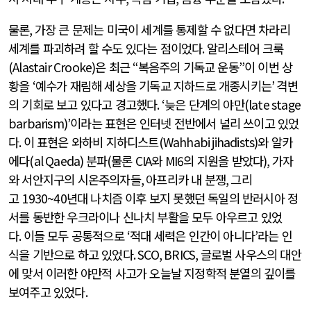
물론
,
가장 큰 문제는 미국이 세계를 통제할 수 없다면 차라리
세계를 파괴하려 할 수도 있다는 점이었다
.
알리스테어 크룩
(Alastair Crooke)
은 최근
“
복음주의 기독교 운동
”
이 이번 상
황을
‘
예수가 재림해 세상을 기독교 지하드로 개종시키는
’
격변
의 기회로 보고 있다고 경고했다
. ‘
늦은 단계의 야만
(late stage
barbarism)’
이라는 표현은 인터넷 전반에서 널리 쓰이고 있었
다
.
이 표현은 와하비 지하디스트
(Wahhabi jihadists)
와 알카
에다
(al Qaeda)
분파
(
물론
CIA
와
MI6
의 지원을 받았다
),
가자
와 서안지구의 시온주의자들
,
아프리카 내 분쟁
,
그리
고
1930~40
년대 나치즘 이후 보지 못했던 독일의 반러시아 정
서를 동반한 우크라이나 신나치 부활을 모두 아우르고 있었
다
.
이들 모두 공통적으로
‘
적대 세력은 인간이 아니다
’
라는 인
식을 기반으로 하고 있었다
. SCO, BRICS,
글로벌 사우스의 대안
에 맞서 이러한 야만적 사고가 오늘날 지정학적 분열의 깊이를
보여주고 있었다
.