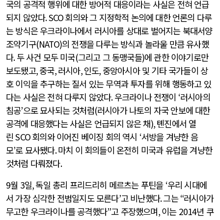
국의 공격적 행위에 대한 방어적 대응이라는 사실은 전혀 언급
되지 않았다
. SCO
회의와 그 지정학적 논의에 대한 언론의 다루
는 방식은 우크라이나에서 러시아를 상대로 벌어지는 북대서양
조약기구
(NATO)
의 전쟁을 다루는 방식과 놀라울 만큼 유사했
다
.
두 사건 모두 미국
(
그리고 그 동맹국들
)
에 관한 이야기로만
보도됐고
,
중국
,
러시아
,
인도
,
중앙아시아 및 기타 국가들이 상
호 이익을 추구하는 질서 있는 무역과 투자를 위해 행동하고 있
다는 사실은 전혀 다루지 않았다
.
우크라이나 전쟁이
‘
러시아의
침공
’
으로 묘사되는 것처럼
(
러시아가 나토의 자국 안보에 대한
공격에 대응했다는 사실은 언급되지 않은 채
),
톈진에서 열
린
SCO
회의와 이어진 베이징 회의 역시
‘
서방을 겨냥한 음
모
’
로 묘사됐다
.
마치 이 회의들이 온전히 미국과 유럽을 겨냥한
것처럼 다뤄졌다
.
9
월
3
일
,
독일 총리 프리드리히 메르츠는 푸틴을
‘
우리 시대에
서 가장 심각한 전범일지도 모른다
’
고 비난했다
.
그는
“
러시아가
무고한 우크라이나를 공격했다
”
고 주장했으며
,
이는
2014
년 쿠