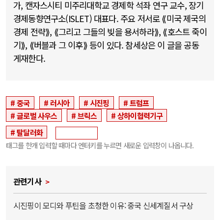
가, 캔자스시티 미주리대학교 경제학 석좌 연구 교수, 장기
경제동향연구소(ISLET) 대표다. 주요 저서로 ⟪미국 제국의
경제 전략⟫, ⟪그리고 그들의 빚을 용서하라⟫, ⟪호스트 죽이
기⟫, ⟪버블과 그 이후⟫ 등이 있다. 참세상은 이 글을 공동
게재한다.
중국
러시아
시진핑
트럼프
글로벌 사우스
브릭스
상하이협력기구
탈달러화
태그를 한개 입력할 때마다 엔터키를 누르면 새로운 입력창이 나옵니다.
관련기사
시진핑이 모디와 푸틴을 초청한 이유: 중국 신세계질서 구상