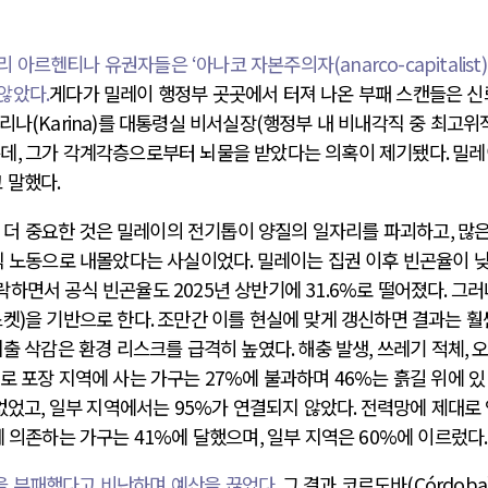
달리
아르헨티나 유권자들은
‘
아나코 자본주의자
(anarco-capitalist)
 않았다
.
게다가 밀레이 행정부 곳곳에서 터져 나온 부패 스캔들은 
카리나
(Karina)
를 대통령실 비서실장
(
행정부 내 비내각직 중 최고위
는데
,
그가 각계각층으로부터 뇌물을 받았다는 의혹이 제기됐다
.
밀레
고 말했다
.
더 중요한 것은 밀레이의 전기톱이 양질의 일자리를 파괴하고
,
많은
식 노동으로 내몰았다는 사실이었다
.
밀레이는 집권 이후 빈곤율이 
락하면서 공식 빈곤율도
2025
년 상반기에
31.6%
로 떨어졌다
.
그러
스켓
)
을 기반으로 한다
.
조만간 이를 현실에 맞게 갱신하면 결과는 훨
지출 삭감은 환경 리스크를 급격히 높였다
.
해충 발생
,
쓰레기 적체
,
로 포장 지역에 사는 가구는
27%
에 불과하며
46%
는 흙길 위에 있
 없었고
,
일부 지역에서는
95%
가 연결되지 않았다
.
전력망에 제대로
에 의존하는 가구는
41%
에 달했으며
,
일부 지역은
60%
에 이르렀다
.
을 부패했다고 비난하며 예산을 끊었다
.
그 결과 코르도바
(Córdoba