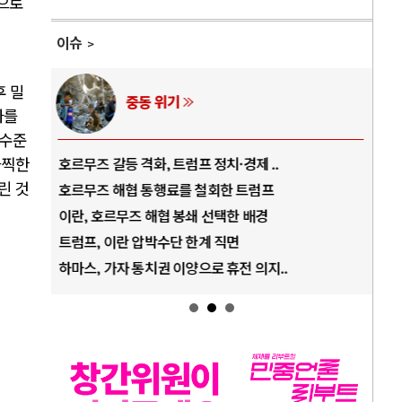
으로
이슈
후 밀
AI와 인간
자를
 수준
끔찍한
중국 AI, 저가 공세로 글로벌 토큰 시..
전쟁
린 것
AI 국부펀드 구상 놓고 미국 진보진영 ..
EU
AI 데이터센터 반대 투쟁은 새로운 글로..
나토
AI의 숨은 환경 비용: 데이터센터 확산..
우크
AI는 어떻게 미국 민주주의를 잠식하고 ..
러·