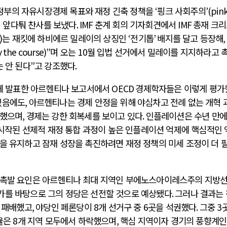
정부의 자유시장경제 목표와 재정 긴축 정책을
‘
핑크 사회주의
’(pin
 앞다퉈 찬사를 보냈다
. IMF
춘계 회의 기자회견에서
IMF
총재 크
)
는 재킷에 하비에르 밀레이의 상징인
‘
전기톱
’
배지를 달고 등장해
,
y the course)”
며 오는
10
월 입법 선거에서 밀레이를 지지하라고 
 안 된다
”
고 강조했다
.
에 발표한 아르헨티나 보고서에서
OECD
경제학자들은 이렇게 평가
있음에도
,
아르헨티나는 경제 안정을 위해 야심차고 전례 없는 개혁 
작했으며
,
경제는 강한 회복세를 보이고 있다
.
인플레이션은 수년 만에
 시작된 선제적 재정 통합 과정이 높은 인플레이션 억제에 핵심적인 
을 유지하고 잠재 성장을 촉진하려면 재정 정책의 미세 조정이 더 
촉발 요인은 아르헨티나 최대 지역인 부에노스아이레스주의 지방
를 바탕으로 그의 정당은 선전할 것으로 예상됐다
.
그러나 결과는
 패배했고
,
야당인 페론당이
8
개 선거구 중
6
곳을 석권했다
.
그중
3
율은
8
개 지역 모두에서 하락했으며
,
핵심 지역이자 경기의 풍향계인