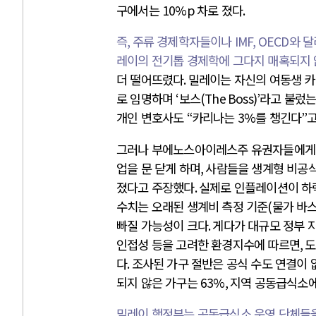
구에서는
10%p
차로 졌다
.
즉
,
주류 경제학자들이나
IMF, OECD
와 
레이의 전기톱 경제학에 그다지 매혹되지
더 떨어뜨렸다
.
밀레이는 자신의 여동생 
로 임명하며
‘
보스
(The Boss)’
라고 불렀
개인 변호사도
“
카리나는
3%
를 챙긴다
”
그러나 부에노스아이레스주 유권자들에게 
업을 문 닫게 하며
,
사람들을 생계형 비공
졌다고 주장했다
.
실제로 인플레이션이 하
수치는 오래된 생계비 측정 기준
(
물가 바
빠질 가능성이 크다
.
게다가 대규모 정부 
인접성 등을 고려한 환경지수에 따르면
,
도
다
.
조사된 가구 절반은 공식 수도 연결이
되지 않은 가구는
63%,
지역 공동급식소
밀레이 행정부는 공동급식소 운영 단체들