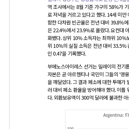
역 조사에서는
8
월 기준 가구의
58%
가 
로 저녁을 거르고 있다고 했다
. 14
세 미만
함한 다차원 빈곤율은 전년 대비
39.8%
에
은
22.4%
에서
23.9%
로 올랐다
.
요컨대 
화됐다
.
상위
10%
소득자는 최하위
10%
위
10%
의 실질 소득은 전년 대비
33.5%
인
0.47
을 기록했다
.
부에노스아이레스 선거는 밀레이의 전기
자본은 곧 아르헨티나 국민이 그들의
‘
영
을 깨달았다
.
그 결과 페소에 대한 투매가
러 대비 페소 환율을 방어해야 했다
.
이를 
다
.
외환보유액이
300
억 달러에 불과한 아