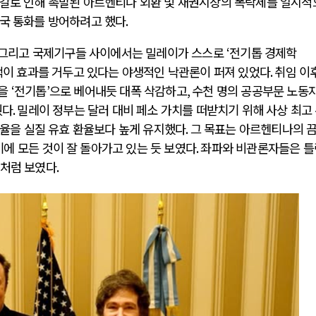
갈로 인해 촉발된 아르헨티나 외환 및 채권시장의 폭락세를 일시적
국 통화를 방어하려고 했다
.
그리고 국제기구들 사이에서는 밀레이가 스스로
‘
전기톱 경제학
책이 효과를 거두고 있다는 야생적인 낙관론이 퍼져 있었다
.
취임 이
전쟁
중동 위기
출을
‘
전기톱
’
으로 베어내듯 대폭 삭감하고
,
수천 명의 공공부문 노동
췄다
.
밀레이 정부는 달러 대비 페소 가치를 떠받치기 위해 사상 최고
율을 실질 유효 환율보다 높게 유지했다
.
그 목표는 아르헨티나의 
전의 역..
호르무즈 갈등 격화, 트럼프 정치·경제 ..
에 모든 것이 잘 돌아가고 있는 듯 보였다
.
좌파와 비관론자들은 틀
러시아..
호르무즈 해협 통행료를 철회한 트럼프
것처럼 보였다
.
 공..
이란, 호르무즈 해협 봉쇄 선택한 배경
 네덜란..
트럼프, 이란 압박수단 한계 직면
…민간 ..
하마스, 가자 통치권 이양으로 휴전 의지..