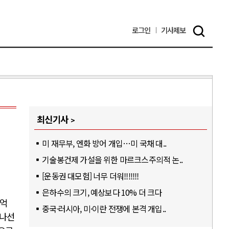
로그인
기사
제보
최신기사
미 재무부, 엔화 방어 개입…미 국채 대..
기술봉건제 가설을 위한 마르크스주의적 논..
[운동권 대모험] 너무 더워!!!!!!!
은하수의 크기, 예상보다 10% 더 크다
억
중국·러시아, 미·이란 전쟁에 본격 개입..
 나선