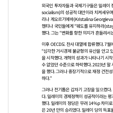
외국인 투자자들과 국제기구들은 밀레이 
socialism)
의 성공적 대안이라 치켜세우며
리나 게오르기에바
(Kristalina Georgieva
헨티나 국민들에게
“
궤도를 유지하라
(sta
했다
.
그는
“
변화를 향한 의지가 흔들려서는
이후
OECD
도 찬사 대열에 합류했다
. 7
월
“
심각한 거시경제 불균형의 유산을 안고 
을 시작했다
.
개혁의 성과가 나타나기 시
수 없었던 수준으로 하락했다
. 2023
년 말
을 했다
.
그러나 중장기적으로 재정 건전성
하다
.”
그러나 전기톱은 갑자기 고장을 일으켰다
.
다
.
밀레이의 경제정책이 성공적이라는 평가
했다
.
밀레이의 정당은 무려
14%p
차이로
은
20
년 만의 승리였다
.
밀레이 당의 득표