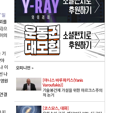
’
밀
신뢰를
직
)
으
이의
 기
낮아
나 이
오피니언
씬 나
[야니스 바루파키스(Yanis
오염원
Varoufakis)]
기술봉건제 가설을 위한 마르크스주의
 연결
적 논거
[코스모스, 대화]
)
지