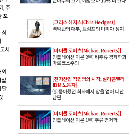
은하수의 크기, 예상보다 10% 더 크다
끼
,
주
 포
[크리스 헤지스(Chris Hedges)]
백악관의 대부, 트럼프의 마피아 정치
 심
하
최고치
[마이클 로버츠(Michael Roberts)]
인플레이션 이론 2부: 비주류 경제학과
마르크스주의
내외
[전자산업 직업병의 시작, 실리콘밸리
사실
IBM 노동자]
 달
④ 좋아했던 회사에서 암을 얻어 떠난
갔
남편
[마이클 로버츠(Michael Roberts)]
인플레이션 이론 1부: 주류 경제학