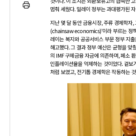
것이다
.
이 조치는 외환보유고의 급속한 고
멈춰 세웠다
.
밀레이 정부는 과대평가된 자
지난 몇 달 동안 금융시장
,
주류 경제학자
,
(chainsaw economics)’
이라 부르는 정
 인간
러시아-우크라이나 
레이는 복지와 공공서비스 부문 정부 지
해고했다
.
그 결과 정부 예산은 균형을 맞
의
IMF
구제금융 자금에 의존하며
,
페소 환
세로 글로벌 토큰 시..
전쟁의 추상화: 우크라이나, 대리
인플레이션율을 억제하는 것이었다
.
겉보기
놓고 미국 진보진영 ..
EU·우크라이나 드론 협력 직후, 
처럼 보였고
,
전기톱 경제학은 작동하는 
대 투쟁은 새로운 글로..
나토, 우크라 군사지원 2027년까지
용: 데이터센터 확산..
우크라이나, 덴마크, 에스토니아,
 민주주의를 잠식하고 ..
러·우크라, 대규모 공습 주고받아