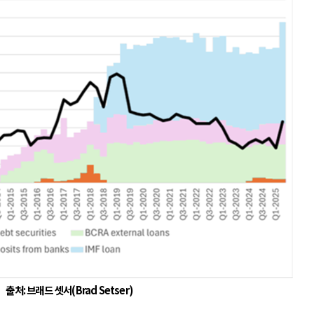
출처
:
브래드 셋서
(Brad Setser)