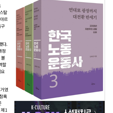
k
리스탈
아르
촉구
했다
.
과정
 볼
역할
필요
선거였
 참혹
곳
 제
1