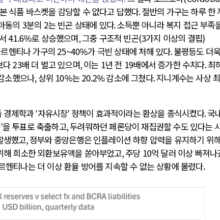
기본 식품 바스켓을 감당할 수 없다고 답했다
.
절반의 가구는 하루 한 
 아동의
3
분의
2
는 빈곤 상태에 있다
.
소득뿐 아니라 복지 접근 부족을
서
41.6%
로 상승했으며
,
그중 구조적 빈곤
(3
가지 이상의 결핍
)
아르헨티나 가구의
25~40%
가 극빈 상태에 처해 있다
.
불평등도 더욱
보다
23
배 더 벌고 있으며
,
이는
1
년 전
19
배에서 증가한 수치다
.
최
감소했으나
,
상위
10%
는
20.2%
감소에 그쳤다
.
지니계수는 사상 
톱 경제학과
‘
자유시장
’
정책이 효과적이라는 환상을 종식시켰다
.
국
웅
’
을 투표로 축출하고
,
두려워하던 페론당이 재집권할 수도 있다는 
 발생했고
,
정부와 중앙은행은 인플레이션 하향 압력을 유지하기 위해
위해 희소한 외환보유액을 쏟아부었고
,
주당
10
억 달러 이상 빠져나
르헨티나는 더 이상 환율 방어를 지속할 수 없는 상황에 몰렸다
.