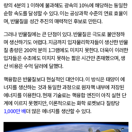
량의
4
분의
1
이하에 불과해도 광속의
10%
에 해당하는 동일한
순항 속도를 달성할 수 있다
.
이는 공상과학 수준의 연료 효율이
며
,
반물질을 성간 추진의 매력적인 후보로 만든다
.
그러나 반물질에는 큰 단점이 있다
.
반물질은 극도로 불안정하
며 생산하기도 어렵다
.
지금까지 입자물리학자들이 생산한 반물
질 총량은
200
억 분의
1
그램에도 미치지 못한다
.
더욱이 이러한
입자들은 수초에도 미치지 못하는 짧은 시간만 존재했으며
,
생
산 비용은 수억 달러에 달했다
.
핵융합은 반물질보다 현실적인 대안이다
.
이 방식은 태양이 에
너지를 생산하는 것과 동일한 과정으로 원자핵 내부에 저장된
에너지를 이용한다
.
현재 기술로는 핵융합 엔진이 아직 실현 단
계에 이르지 못했지만
,
이론적으로는 화학 로켓보다 질량당
1,000
만 배
더 많은 에너지를 생산할 수 있다
.