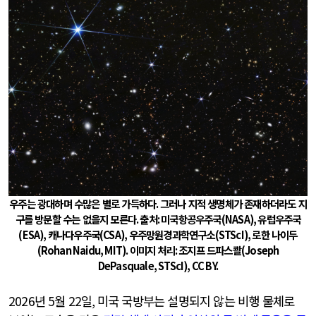
우주는 광대하며 수많은 별로 가득하다
.
그러나 지적 생명체가 존재하더라도 지
구를 방문할 수는 없을지 모른다
.
출처
:
미국항공우주국
(NASA),
유럽우주국
(ESA),
캐나다우주국
(CSA),
우주망원경과학연구소
(STScI),
로한 나이두
(Rohan Naidu, MIT).
이미지 처리
:
조지프 드파스콸
(Joseph
DePasquale, STScI), CC BY.
2026
년
5
월
22
일
,
미국 국방부는 설명되지 않는 비행 물체로