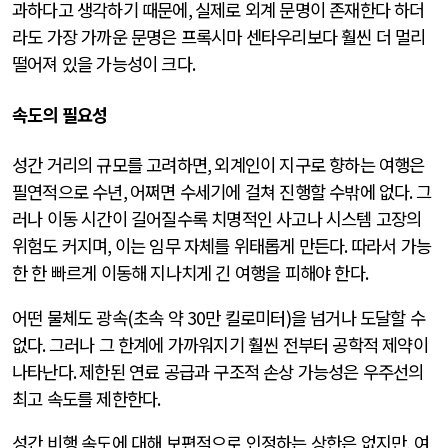
과하다고 생각하기 때문에
,
실제로 외계 문명이 존재한다 하더
라도 가장 가까운 문명은 프록시마 센타우리보다 훨씬 더 멀리
떨어져 있을 가능성이 크다
.
속도의 필요성
성간 거리의 규모를 고려하면
,
외계인이 지구로 향하는 여행은
필연적으로 수년
,
어쩌면 수세기에 걸쳐 진행할 수밖에 없다
.
그
러나 이동 시간이 길어질수록 치명적인 사고나 시스템 고장의
위험도 커지며
,
이는 임무 자체를 위태롭게 만든다
.
따라서 가능
한 한 빠르게 이동해 지나치게 긴 여행을 피해야 한다
.
어떤 물체도 광속
(
초속 약
30
만 킬로미터
)
을 넘거나 도달할 수
없다
.
그러나 그 한계에 가까워지기 훨씬 전부터 공학적 제약이
나타난다
.
제한된 연료 공급과 구조적 손상 가능성은 우주선의
최고 속도를 제한한다
.
성간 비행 속도에 대해 보편적으로 인정하는 상한은 없지만
,
여