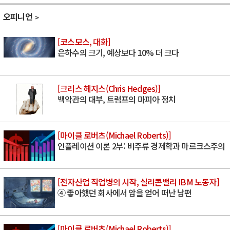
오피니언
[코스모스, 대화]
은하수의 크기, 예상보다 10% 더 크다
[크리스 헤지스(Chris Hedges)]
백악관의 대부, 트럼프의 마피아 정치
[마이클 로버츠(Michael Roberts)]
인플레이션 이론 2부: 비주류 경제학과 마르크스주의
[전자산업 직업병의 시작, 실리콘밸리 IBM 노동자]
④ 좋아했던 회사에서 암을 얻어 떠난 남편
[마이클 로버츠(Michael Roberts)]