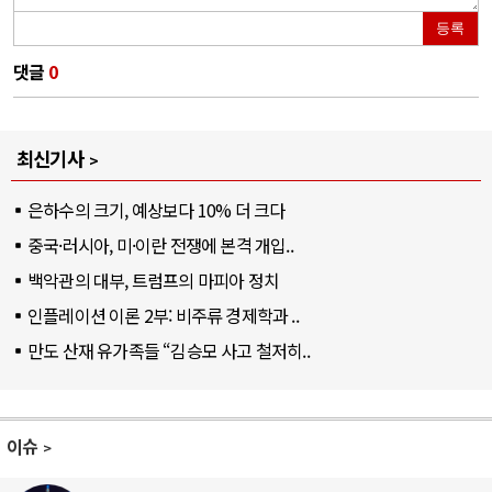
등록
댓글
0
최신기사
은하수의 크기, 예상보다 10% 더 크다
중국·러시아, 미·이란 전쟁에 본격 개입..
백악관의 대부, 트럼프의 마피아 정치
인플레이션 이론 2부: 비주류 경제학과 ..
만도 산재 유가족들 “김승모 사고 철저히..
이슈