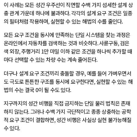
이 사례는 모든 성간 우주선이 직면할 수백 가지 섬세한 설계 상
충 관계 가운데 하나에 불과하다
.
각각의 설계 요구 조건은 일종
의 필터처럼 작용하며
,
실현할 수 있는 해법의 수를 줄인다
.
모든 요구 조건을 동시에 만족하는 단일 시스템을 찾는 과정은
온라인에서 자동차를 검색하는 것과 비슷하다
.
사륜구동
,
검은
색 외장
,
주행거리
1
만 마일 이하 같은 조건을 하나씩 추가할 때
마다 선택할 수 있는 차량 수는 계속 줄어든다
.
더구나 설계 요구 조건끼리 충돌할 경우
,
예를 들어 가벼우면서
도 극도로 튼튼한 구조를 동시에 요구한다면
,
실현할 수 있는 해
법의 수는 결국
0
이 될 수도 있다
.
지구까지의 성간 비행을 직접 금지하는 단일 물리 법칙은 존재
하지 않는다
.
그러나 수백 가지 극단적이고 종종 상충하는 공학
적 요구 조건이 결합하면
,
성간 비행은 사실상 실현 불가능해질
수 있다
.