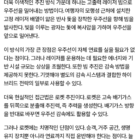
더욱 이색적인 추진 방식 가운데 하나는 고출력 레이저 빔으로
우주선을 밀어내는 방법이다
.
여행자의 모행성 근처에 설치한
고정 레이저 배열이 얇은 반사 돛을 장착한 우주선을 향해 빔을
발사한다
.
빛을 이루는 광자는 돛에 복사압을 가하며 우주선을
앞으로 밀어낸다
.
이 방식의 가장 큰 장점은 우주선이 자체 연료를 실을 필요가 없
다는 점이다
.
그러나 레이저를 운용하는 데 필요한 에너지와 기
반 시설 규모는 상상을 초월한다
.
또한 빔 추진은 감속 방법을
제공하지 못한다
.
기껏해야 별도의 감속 시스템과 결합한 하이
브리드 전략의 일부로 사용할 수 있다
.
더욱 현실적인 접근법은 로켓 추진이다
.
로켓은 고속 배기가스
를 뒤쪽으로 분출해 추진력
,
즉 추력을 생성한다
.
배기가스 방향
을 반대로 바꾸면 우주선 감속에도 활용할 수 있다
.
그러나 로켓에는 치명적인 단점이 있다
.
승객
,
거주 공간
,
생명
유지 장치뿐 아니라 연료까지 직접 운반해야 한다는 점이다
.
늘