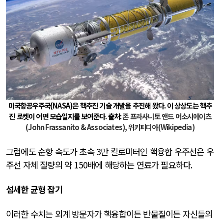
미국항공우주국
(NASA)
은 핵추진 기술 개발을 추진해 왔다
.
이 상상도는 핵추
진 로켓이 어떤 모습일지를 보여준다
.
출처
:
존 프라사니토 앤드 어소시에이츠
(John Frassanito & Associates),
위키피디아
(Wikipedia)
그럼에도 순항 속도가 초속
3
만 킬로미터인 핵융합 우주선은 우
주선 자체 질량의 약
150
배에 해당하는 연료가 필요하다
.
섬세한 균형 잡기
이러한 수치는 외계 방문자가 핵융합이든 반물질이든 자신들의