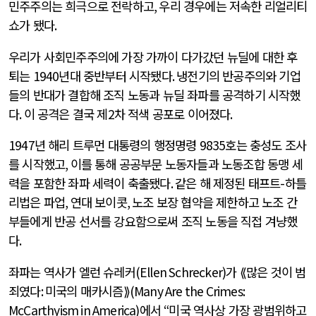
민주주의는 희극으로 전락하고
,
우리 경우에는 저속한 리얼리티
쇼가 됐다
.
우리가 사회민주주의에 가장 가까이 다가갔던 뉴딜에 대한 후
퇴는
1940
년대 중반부터 시작됐다
.
냉전기의 반공주의와 기업
들의 반대가 결합해 조직 노동과 뉴딜 좌파를 공격하기 시작했
다
.
이 공격은 결국 제
2
차 적색 공포로 이어졌다
.
1947
년 해리 트루먼 대통령의 행정명령
9835
호는 충성도 조사
를 시작했고
,
이를 통해 공공부문 노동자들과 노동조합 동맹 세
력을 포함한 좌파 세력이 축출됐다
.
같은 해 제정된 태프트
-
하틀
리법은 파업
,
연대 보이콧
,
노조 보장 협약을 제한하고 노조 간
부들에게 반공 선서를 강요함으로써 조직 노동을 직접 겨냥했
다
.
좌파는 역사가 엘런 슈레커
(Ellen Schrecker)
가 ⟪많은 것이 범
죄였다
:
미국의 매카시즘⟫
(Many Are the Crimes:
McCarthyism in America)
에서
“
미국 역사상 가장 광범위하고