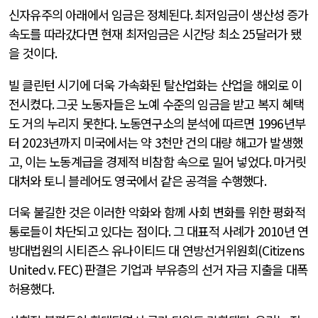
신자유주의 아래에서 임금은 정체된다
.
최저임금이 생산성 증가
속도를 따라갔다면 현재 최저임금은 시간당 최소
25
달러가 됐
을 것이다
.
빌 클린턴 시기에 더욱 가속화된 탈산업화는 산업을 해외로 이
전시켰다
.
그곳 노동자들은 노예 수준의 임금을 받고 복지 혜택
도 거의 누리지 못한다
.
노동연구소의 분석에 따르면
1996
년부
터
2023
년까지 미국에서는 약
3
천만 건의 대량 해고가 발생했
고
,
이는 노동계급을 경제적 비참함 속으로 밀어 넣었다
.
마거릿
대처와 토니 블레어도 영국에서 같은 공격을 수행했다
.
더욱 불길한 것은 이러한 악화와 함께 사회 변화를 위한 평화적
통로들이 차단되고 있다는 점이다
.
그 대표적 사례가
2010
년 연
방대법원의 시티즌스 유나이티드 대 연방선거위원회
(Citizens
United v. FEC)
판결은 기업과 부유층의 선거 자금 지출을 대폭
허용했다
.