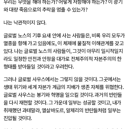
우리는 무엇을 해야 하는가
?
어떻게 저항해야 하는가
?
이 광기
와 대량 죽음으로의 추락을 멈출 수 있는가
?
나는 낙관적이지 않다
.
글로벌 노스의 기후 요새 안에 사는 사람들은
,
비록 우리 모두가
멸종을 향해 가고 있음에도
,
이 체제에 물질적 이해관계를 갖고
있다
.
나는 글로벌 노스의 사람들이
,
그것이 아무리 일시적일지
라도 일정한 안전과 안정을 대가로 전체주의적 자본주의의 한
형태를 받아들일 것이라고 우려한다
.
그러나 글로벌 사우스에서는 그렇지 않을 것이다
.
그곳에서는
생태 위기와 세계 자본가 계급의 지배가 생존 자체를 위협한다
.
글로벌 사우스는 봉기와 혁명을 일으킬 것이다
.
과거의 반란들
을 다시 재현할 것이다
.
그 가운데 일부는 성공할 것이고
,
내가
취재했던 과테말라
,
엘살바도르
,
알제리의 반란들처럼 일부는
진압될 것이다
.