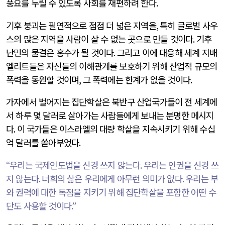
풍요를 누릴 수 있도록 사회를 재편하려 한다
.
기후 붕괴는 필연적으로 점점 더 넓은 지역을
,
특히 글로벌 사우
스의 많은 지역을 사람이 살 수 없는 곳으로 만들 것이다
.
기후
난민의 물결은 홍수가 될 것이다
.
그리고 이에 대응해 세계 지배
엘리트들은 자신들의 이해관계를 보호하기 위해 산업적 규모의
폭력을 동원할 것이며
,
그 폭력에는 한계가 없을 것이다
.
가자에서 벌어지는 집단학살은 북반구 산업국가들이 전 세계에
서 하루 몇 달러로 살아가는 사람들에게 보내는 분명한 메시지
다
.
이 국가들은 이스라엘의 대량 학살을 지속시키기 위해 수십
억 달러를 쏟아부었다
.
“
우리는 국제인도법을 신경 쓰지 않는다
.
우리는 인권을 신경 쓰
지 않는다
.
너희의 삶은 우리에게 아무런 의미가 없다
.
우리는 부
와 권력에 대한 독점을 지키기 위해 집단학살을 포함한 어떤 수
단도 사용할 것이다
.”