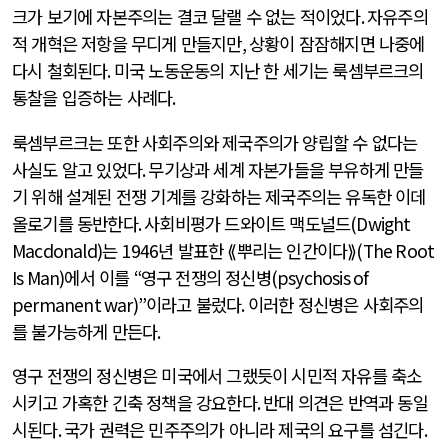
크가 보기에 자본주의는 결코 달랠 수 없는 적이었다
.
자유주의
적 개혁은 저항을 무디게 만들지만
,
상황이 잠잠해지면 나중에
다시 철회된다
.
미국 노동운동의 지난 한 세기는 룩셈부르크의
통찰을 입증하는 사례다
.
룩셈부르크는 또한 사회주의와 제국주의가 양립할 수 없다는
사실도 알고 있었다
.
무기상과 세계 자본가들을 부유하게 만들
기 위해 설계된 전쟁 기계를 강화하는 제국주의는 유독한 이데
올로기를 동반한다
.
사회비평가 드와이트 맥도널드
(Dwight
Macdonald)
는
1946
년 발표한 ⟪뿌리는 인간이다⟫
(The Root
Is Man)
에서 이를
“
영구 전쟁의 정신병
(psychosis of
permanent war)”
이라고 불렀다
.
이러한 정신병은 사회주의
를 불가능하게 만든다
.
영구 전쟁의 정신병은 미국에서 그랬듯이 시민적 자유를 축소
시키고 가혹한 긴축 정책을 강요한다
.
반대 의견은 반역과 동일
시된다
.
국가 권력은 민주주의가 아니라 제국의 요구를 섬긴다
.