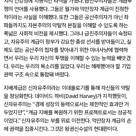
치적 건강성에 치명적인 타격을 가했다
.
급진주의자들은 계급투
쟁의 언어를 사용했다
.
그들은 월가와 억만장자 계급이 진정한
적이라는 사실을 이해했다
.
또한 그들은 공산주의자가 아닌 좌
파들까지도 자본주의의 약탈적 본질을 이해할 수 있도록 하는
폭넓은 사회적 비전을 제시했다
.
그러나 급진주의자들이 숙청되
고
,
자유주의 계급이 정부가 강요한 충성 선서를 받아들이고
,
실
체도 없는 공산주의 첩자를 찾아내기 위한 마녀사냥에 협력하
면서 우리는 우리 자신의 투쟁을 이해할 수 있는 능력을 빼앗겼
다
.
우리는 우리의 목소리를 잃었다
.
우리는 해체했어야 할 기업
권력 구조 속으로 통합돼 버렸다
.
지배계급은 신자유주의라는 이데올로기를 통해 자신들의 약탈
을 정당화한다
.
데이비드 하비
(David Harvey)
가 지적했듯이
,
신자유주의는
“
경제 성장의 동력으로서는 제한적인 효과만 거
두었지만
”, “
계급 지배를 복원하기 위한 프로젝트로서는 성공적
이었다
.”
신자유주의는 부를 위로 이전한다
.
억만장자 계급의 손
에 권력을 집중시킨다
.
그것은 왕권신수설의 현대판이다
.