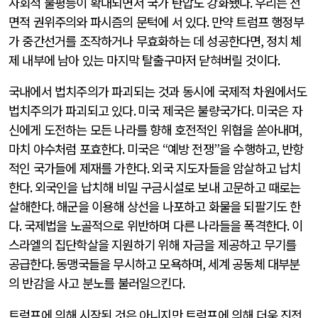
사회적 불평등이 확대되면서 국가 탄압도 강화됐다
.
우리는 전
면적 권위주의와 파시즘의 문턱에 서 있다
.
만약 트럼프 행정부
가 중간선거를 조작하거나 무효화하는 데 성공한다면
,
정치 체
제 내부에 남아 있는 마지막 탈출구마저 닫혀버릴 것이다
.
국내에서 법치주의가 파괴되는 것과 동시에 국제적 차원에서도
법치주의가 파괴되고 있다
.
미국 제국은 불량국가다
.
미국은 자
신에게 도전하는 모든 나라를 향해 호전적인 위협을 쏟아내며
,
마치 야수처럼 포효한다
.
미국은
“
예방 전쟁
”
을 수행하고
,
반항
적인 국가들에 제재를 가한다
.
외국 지도자들을 암살하고 납치
한다
.
외국인을 납치해 비밀 구금시설로 보내 고문하고 때로는
살해한다
.
해군을 이용해 상선을 나포하고 화물을 되팔기도 한
다
.
국제법을 노골적으로 위반하며 다른 나라들을 폭격한다
.
이
스라엘의 집단학살을 지원하기 위해 자금을 제공하고 무기를
공급한다
.
동맹국들을 무시하고 모욕하며
,
세계 공동체 대부분
의 반감을 사고 분노를 불러일으킨다
.
트럼프에 의해 시작된 것은 아니지만 트럼프에 의해 더욱 진전