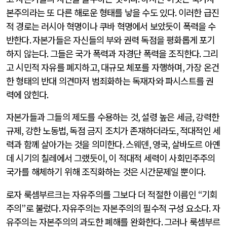
본주의라는 또 다른 해로운 형태를 낳을 수도 있다
.
이러한 급진
적 경로는 러시아 혁명이나 쿠바 혁명에서 보았듯이 폭력을 수
반한다
.
자본가들은 자신들의 부와 권력 독점을 평화롭게 포기
하지 않는다
.
그들은 국가 폭력과 자경단 폭력을 조직한다
.
그리
고 시민적 자유를 폐지하고
,
대규모 체포를 자행하며
,
가장 온건
한 형태의 반대 의견마저 범죄화하는 독재자와 파시스트를 권
력에 앉힌다
.
자본가들과 그들의 제도를 수용하는 것
,
설령 높은 세금
,
강력한
규제
,
강한 노동법
,
독점 금지 조치가 존재하더라도
,
적대적인 세
력과 함께 살아가는 것을 의미한다
.
스웨덴
,
영국
,
살바도르 아옌
데 시기의 칠레에서 그랬듯이
,
이 적대적 세력이 사회민주주의
국가를 해체하기 위해 조직화하는 것은 시간문제일 뿐이다
.
로자 룩셈부르크는 자유주의를 그보다 더 적절한 이름인
“
기회
주의
”
로 불렀다
.
자유주의는 자본주의의 필수적 구성 요소다
.
자
유주의는 자본주의의 과도한 폐해를 완화한다
.
그러나 룩셈부르