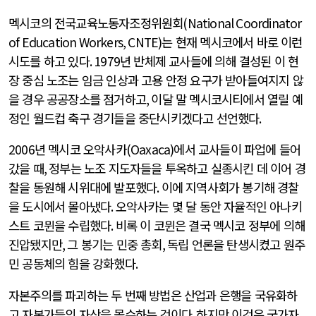
멕시코의 전국교육노동자조정위원회
(National Coordinator
of Education Workers, CNTE)
는 현재 멕시코에서 바로 이런
시도를 하고 있다
. 1979
년 반체제 교사들에 의해 결성된 이 현
장 중심 노조는 임금 인상과 고용 안정 요구가 받아들여지지 않
을 경우 공공장소를 점거하고
,
이달 말 멕시코시티에서 열릴 예
정인 월드컵 축구 경기들을 중단시키겠다고 선언했다
.
2006
년 멕시코 오악사카
(Oaxaca)
에서 교사들이 파업에 들어
갔을 때
,
정부는 노조 지도자들을 투옥하고 실종시킨 데 이어 경
찰을 동원해 시위대에 발포했다
.
이에 지역사회가 봉기해 경찰
을 도시에서 몰아냈다
.
오악사카는 몇 달 동안 자율적인 아나키
스트 코뮌을 수립했다
.
비록 이 코뮌은 결국 멕시코 정부에 의해
진압됐지만
,
그 봉기는 민중 총회
,
독립 언론을 탄생시켰고 원주
민 공동체의 힘을 강화했다
.
자본주의를 파괴하는 두 번째 방법은 산업과 은행을 국유화하
고 자본가들의 자산을 몰수하는 것이다
.
하지만 이것은 국가자