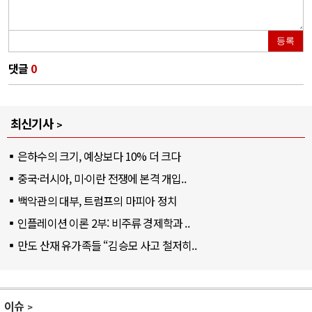
등록
댓글
0
최신기사
은하수의 크기, 예상보다 10% 더 크다
중국·러시아, 미·이란 전쟁에 본격 개입..
백악관의 대부, 트럼프의 마피아 정치
인플레이션 이론 2부: 비주류 경제학과 ..
만도 산재 유가족들 “김승모 사고 철저히..
이슈