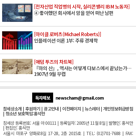
[전자산업 직업병의 시작, 실리콘밸리 IBM 노동자]
④ 좋아했던 회사에서 암을 얻어 떠난 남편
[마이클 로버츠(Michael Roberts)]
인플레이션 이론 1부: 주류 경제학
[애덤 투즈의 차트북]
『마의 산』, 역사는 어떻게 다보스에서 끝났는가…
1907년 9월 무렵
독자제보
newscham@gmail.com
참세상소개
|
후원하기
|
광고안내
|
이전페이지
|
뉴스레터
|
개인정보취급방침
|
청소년 보호책임:홍석만
참세상 등록번호: 서울 아 00111 | 등록일자: 2005년 11월 8일 | 발행인: 홍석만
| 편집인: 홍석만
서울
시 마포구 양화로8길 17-28, 2층 2015호
| TEL: (02)701-7688 | FAX: