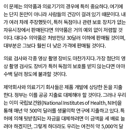
이 문제는 의약품과 의료기기의 경우에 특히 중요하다
.
여기에
는 단지 돈만이 아니라 사람들의 건강이 걸려 있기 때문이다
.
내
가 여러 차례 주장했듯이
,
특허 독점이나 관련 보호 장치가 없는
자유시장에서 판매된다면 의약품은 거의 예외 없이 저렴할 것
이다
.
대다수 의약품은 처방전당
30
달러 이하에 판매될 것이며
,
대부분은 그보다 훨씬 더 낮은 가격에 판매될 것이다
.
의료 검사와 각종 영상 촬영 장비도 마찬가지다
.
가장 첨단의 영
상 촬영 검사도 장비가 특허 독점의 보호를 받지 않는다면 아마
수백 달러 정도에 불과할 것이다
.
제약회사와 의료기기 회사들은 제품 개발에 상당한 돈을 지출
한다
.
정부는 이를 공공 지출로 대체해야 할 것이다
.
그러나 우리
는 이미 국립보건원
(National Institutes of Health, NIH)
을
통해 매년 약
500
억 달러를 생물의학 연구에 지출하고 있다
.
특
허에 의해 뒷받침되는 자금을 대체하려면 이 금액을 세 배로 늘
려야 하겠지만
,
그렇게 하더라도 우리는 여전히 약
5,000
억 달