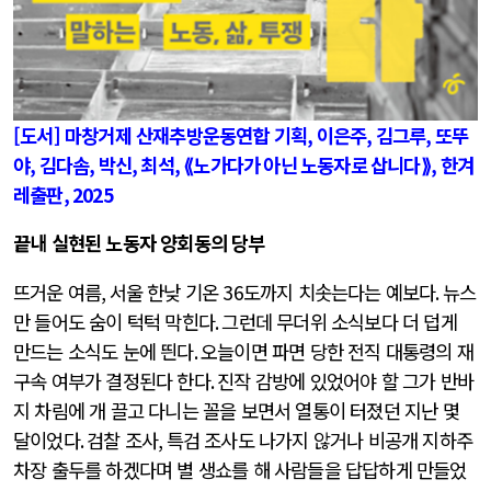
[도서] 마창거제 산재추방운동연합 기획
,
이은주
,
김그루
,
또뚜
야
,
김다솜
,
박신
,
최석
, ⟪노가다가 아닌 노동자로 삽니다⟫,
한겨
레출판
, 2025
끝내 실현된 노동자 양회동의 당부
뜨거운 여름
,
서울 한낮 기온
36
도까지 치솟는다는 예보다
.
뉴스
만 들어도 숨이 턱턱 막힌다
.
그런데 무더위 소식보다 더 덥게
만드는 소식도 눈에 띈다
. 오늘
이면 파면 당한 전직 대통령의 재
구속 여부가 결정된다 한다
.
진작 감방에 있었어야 할 그가 반바
지 차림에 개 끌고 다니는 꼴을 보면서 열통이 터졌던 지난 몇
달이었다
.
검찰 조사
,
특검 조사도 나가지 않거나 비공개 지하주
차장 출두를 하겠다며 별 생쇼를 해 사람들을 답답하게 만들었