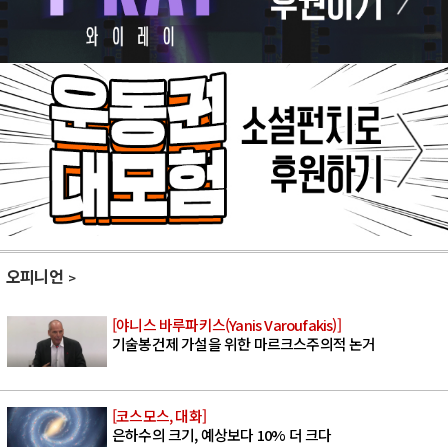
오피니언
[야니스 바루파키스(Yanis Varoufakis)]
기술봉건제 가설을 위한 마르크스주의적 논거
[코스모스, 대화]
은하수의 크기, 예상보다 10% 더 크다