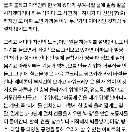
를 지불하고 이역만리 한국에 왔다가 우여곡절 끝에 알폼 일을
시작했다거나 하는 식이다
.
그 사연 하나하나가 다 신산
(
辛酸
)
하지만 또 어찌 보면 가까운 이웃 누군가의 이야기인 것처럼 낯
설지 않기도 하다.
그리고 저마다 자신의 노동
,
어떤 일을 하는지를 설명한다
.
그 이
야기를 들으면서 머릿속으로 그려보고 있자면 아파트나 빌딩
한 채가 완성되어 간다
.
빈 땅에 굴착기가 땅을 파 덤프에 실어
옮기고 아래서부터 기둥과 벽체
,
보를 만들기 위해 거푸집을 만
들고 그 안에 철근을 엮은 다음 콘크리트 펌프카가 와서 타설을
한다
.
레미콘이 부지런히 오가고 타워크레인은 쉴 새 없이 이것
저것을 나른다
.
한 층씩 올라가기 위해 알폼
,
유로폼
,
갱폼으로
거푸집을 만들고 그 주위에는
‘
허공에 길을 내기 위해
’
날아다니
는 계단
,
즉
‘
비계
’
를 설치한다
.
그렇게 한 층씩 올려 짧게는 몇
달
,
길게는
2~3
년에 걸쳐 건물을 세우면
‘
내장
’
을 맡은 노동자들
이 들어간다
.
할석
,
견출
,
창호부터 시작해서 벽돌쌓기
,
미장
,
방
수
,
타일 등 다양한 공정을 통해 우리가 살 수 있는 아파트의 모