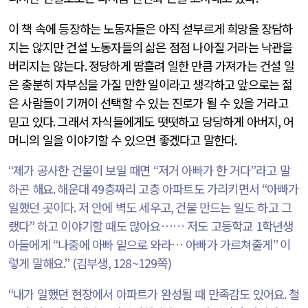
이 책 속에 등장하는 노동자들은 아직 섣부르게 희망을 장담하
지는 않지만 건설 노동자들의 삶은 점점 나아질 거라는 낙관을
버리지는 않는다
.
정당하게 땀흘려 일한 만큼 가져가는 건설 일
은 충분히 자부심을 가질 만한 일이라고 생각하고 앞으로는 젊
은 사람들이 기꺼이 선택할 수 있는 진로가 될 수 있을 거라고
믿고 있다
.
그래서 자식들에게도 떳떳하고 당당하게 아버지
,
어
머니의 일을 이야기할 수 있으면 좋겠다고 말한다
.
“
제가 공사한 건물이 보일 때면
“
저거 아빠가 한 거다
”
라고 말
하곤 해요
.
해운대
49
층짜리 고층 아파트도 가리키면서
“
아빠가
일했던 곳이다
.
저 안에 벽도 세우고
,
건물 만드는 일도 하고 그
랬다
”
하고 이야기할 때도 많아요…… 저도 고등학교
1
학년생
아들에게
“
나중에 아빠 밑으로 와라… 아빠가 가르쳐줄게
”
이
렇게 말해요
.” (
김부생
, 128~129
쪽
)
“
내가 일했던 현장에서 아파트가 완성될 때 만족감도 있어요
.
철