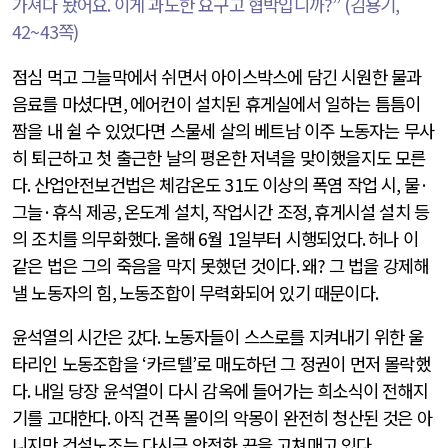
가져다 놨어요
.
이게 과도한 요구고 협박입니까
?” (
김용기
,
42~43
쪽
)
점심 먹고 그늘막에서 쉬면서 아이스박스에 담긴 시원한 물과
음료를 마셨다면
,
에어컨이 설치된 휴게실에서 일하는 틈틈이
짬을 내 쉴 수 있었다면 스물세 살의 베트남 이주 노동자는 무사
히 퇴근하고 첫 출근한 날의 평온한 저녁을 맞이했을지도 모른
다
.
산업안전보건법은 체감온도
31
도 이상의 폭염 작업 시
,
물
·
그늘
·
휴식 제공
,
온도계 설치
,
작업시간 조정
,
휴게시설 설치 등
의 조치를 의무화했다
.
올해
6
월
1
일부터 시행되었다
.
허나 이
같은 법은 그의 죽음을 막지 못했던 것이다
.
왜
?
그 법을 강제해
낼 노동자의 힘
,
노동조합이 무력화되어 있기 때문이다
.
윤석열의 시간은 갔다
.
노동자들이 스스로를 지켜내기 위한 울
타리인 노동조합을
‘
카르텔
’
로 매도하던 그 정권이 먼저 몰락했
다
.
내일 당장 윤석열이 다시 감옥에 들어가는 희소식이 전해지
기를 고대한다
.
아직 건폭 몰이의 악몽이 완전히 청산된 것은 아
니지만 건설노조는 다시금 안전화 끈을 고쳐매고 있다
.