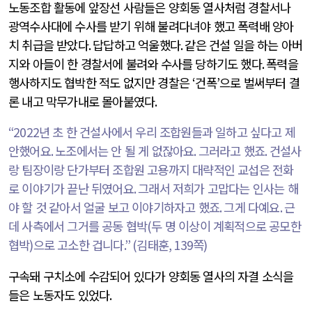
노동조합 활동에 앞장선 사람들은 양회동 열사처럼 경찰서나
광역수사대에 수사를 받기 위해 불려다녀야 했고 폭력배 양아
치 취급을 받았다
.
답답하고 억울했다
.
같은 건설 일을 하는 아버
지와 아들이 한 경찰서에 불려와 수사를 당하기도 했다
.
폭력을
행사하지도 협박한 적도 없지만 경찰은
‘
건폭
’
으로 벌써부터 결
론 내고 막무가내로 몰아붙였다
.
“2022
년 초 한 건설사에서 우리 조합원들과 일하고 싶다고 제
안했어요
.
노조에서는 안 될 게 없잖아요
.
그러라고 했죠
.
건설사
랑 팀장이랑 단가부터 조합원 고용까지 대략적인 교섭은 전화
로 이야기가 끝난 뒤였어요
.
그래서 저희가 고맙다는 인사는 해
야 할 것 같아서 얼굴 보고 이야기하자고 했죠
.
그게 다예요
.
근
데 사측에서 그거를 공동 협박
(
두 명 이상이 계획적으로 공모한
협박
)
으로 고소한 겁니다
.” (
김태훈
, 139
쪽
)
구속돼 구치소에 수감되어 있다가 양회동 열사의 자결 소식을
들은 노동자도 있었다
.