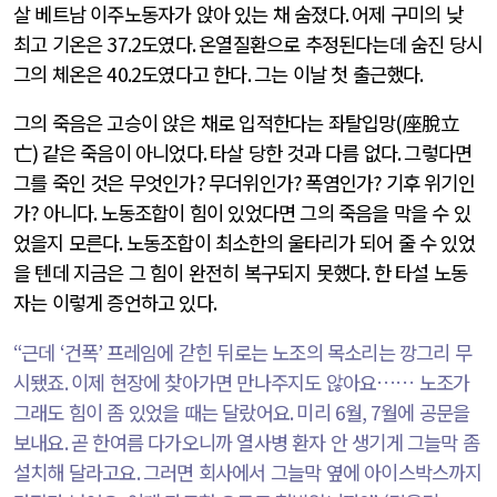
살 베트남 이주노동자가 앉아 있는 채 숨졌다
.
어제 구미의 낮
최고 기온은
37.2
도였다
.
온열질환으로 추정된다는데 숨진 당시
그의 체온은
40.2
도였다고 한다
.
그는 이날 첫 출근했다
.
그의 죽음은 고승이 앉은 채로 입적한다는 좌탈입망
(
座脫立
亡
)
같은 죽음이 아니었다
.
타살 당한 것과 다름 없다
.
그렇다면
그를 죽인 것은 무엇인가
?
무더위인가
?
폭염인가
?
기후 위기인
가
?
아니다
.
노동조합이 힘이 있었다면 그의 죽음을 막을 수 있
었을지 모른다
.
노동조합이 최소한의 울타리가 되어 줄 수 있었
을 텐데 지금은 그 힘이 완전히 복구되지 못했다
.
한 타설 노동
자는 이렇게 증언하고 있다
.
“
근데
‘
건폭
’
프레임에 갇힌 뒤로는 노조의 목소리는 깡그리 무
시됐죠
.
이제 현장에 찾아가면 만나주지도 않아요…… 노조가
그래도 힘이 좀 있었을 때는 달랐어요
.
미리
6
월
, 7
월에 공문을
보내요
.
곧 한여름 다가오니까 열사병 환자 안 생기게 그늘막 좀
설치해 달라고요
.
그러면 회사에서 그늘막 옆에 아이스박스까지