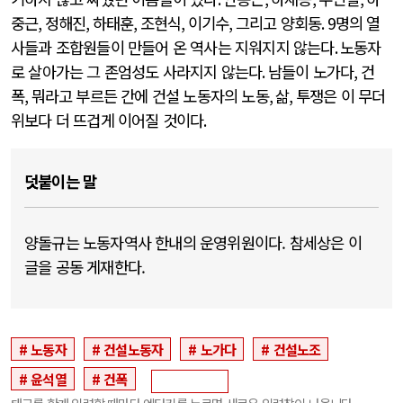
중근
,
정해진
,
하태훈
,
조현식
,
이기수
,
그리고 양회동
. 9
명의 열
사들과 조합원들이 만들어 온 역사는 지워지지 않는다
.
노동자
로 살아가는 그 존엄성도 사라지지 않는다
.
남들이 노가다
,
건
폭
,
뭐라고 부르든 간에 건설 노동자의 노동
,
삶
,
투쟁은 이 무더
위보다 더 뜨겁게 이어질 것이다
.
덧붙이는 말
양돌규는 노동자역사 한내의 운영위원이다. 참세상은 이
글을 공동 게재한다.
노동자
건설노동자
노가다
건설노조
윤석열
건폭