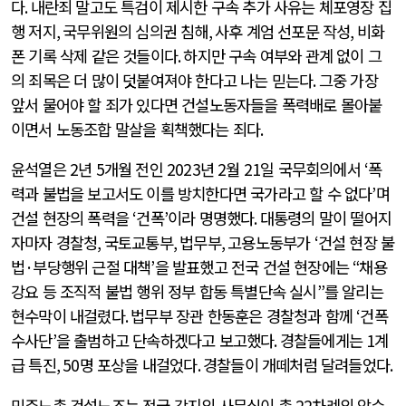
다
.
내란죄 말고도 특검이 제시한 구속 추가 사유는 체포영장 집
행 저지
,
국무위원의 심의권 침해
,
사후 계엄 선포문 작성
,
비화
폰 기록 삭제 같은 것들이다
.
하지만 구속 여부와 관계 없이 그
의 죄목은 더 많이 덧붙여져야 한다고 나는 믿는다
.
그중 가장
앞서 물어야 할 죄가 있다면 건설노동자들을 폭력배로 몰아붙
이면서 노동조합 말살을 획책했다는 죄다
.
윤석열은
2
년
5
개월 전인
2023
년
2
월
21
일 국무회의에서
‘
폭
력과 불법을 보고서도 이를 방치한다면 국가라고 할 수 없다
’
며
건설 현장의 폭력을
‘
건폭
’
이라 명명했다
.
대통령의 말이 떨어지
자마자 경찰청
,
국토교통부
,
법무부
,
고용노동부가
‘
건설 현장 불
법
·
부당행위 근절 대책
’
을 발표했고 전국 건설 현장에는
“
채용
강요 등 조직적 불법 행위 정부 합동 특별단속 실시
”
를 알리는
현수막이 내걸렸다
.
법무부 장관 한동훈은 경찰청과 함께
‘
건폭
수사단
’
을 출범하고 단속하겠다고 보고했다
.
경찰들에게는
1
계
급 특진
, 50
명 포상을 내걸었다
.
경찰들이 개떼처럼 달려들었다
.
민주노총 건설노조는 전국 각지의 사무실이 총
22
차례의 압수