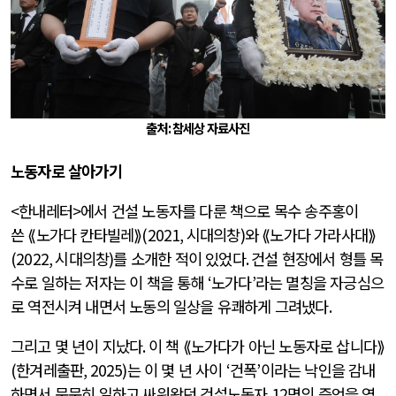
출처: 참세상 자료사진
노동자로 살아가기
<
한내레터
>
에서 건설 노동자를 다룬 책으로 목수 송주홍이
쓴 ⟪노가다 칸타빌레⟫
(2021,
시대의창
)
와 ⟪노가다 가라사대⟫
(2022,
시대의창
)
를 소개한 적이 있었다
.
건설 현장에서 형틀 목
수로 일하는 저자는 이 책을 통해
‘
노가다
’
라는 멸칭을 자긍심으
로 역전시켜 내면서 노동의 일상을 유쾌하게 그려냈다
.
그리고 몇 년이 지났다
.
이 책 ⟪노가다가 아닌 노동자로 삽니다⟫
(
한겨레출판
, 2025)
는 이 몇 년 사이
‘
건폭
’
이라는 낙인을 감내
하면서 묵묵히 일하고 싸워왔던 건설노동자
12
명의 증언을 엮