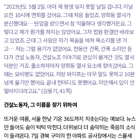
“2023
년도
5
월
2
일
.
아마 제 평생 잊지 못할 날일 겁니다
.
이날
오전
10
시에 면회를 갔어요
.
그때 처음 들었죠
.
양회동 열사가
분신했대요… 탄압을 받으면서 참 억울하다 생각했거든요
.
그
렇다고 제가 뭔가를 하지는 않았어요
.
그저 법원 판결만 바라보
고 있었죠
.
근데 그 사람은 자기 목숨을 바쳐 목소리를 낸 거
고… 저는 그럴 용기가 없었어요
.
한동안 건폭
,
건폭 소리만 듣
다가 건설 노동자
,
건설노조 이야기로 관심이 옮겨간 것도 열사
덕분인 거죠
.
출소하자마자 양회동 열사 묘소에 찾아갔어요
.
그
때는 묘비명도 없었어요
.
저랑 와이프는 아무 말도 못하고
10
분
넘게 울기만 했어요
.
끝내 한마디도 못했어요
.
미안해서 입이 안
떨어지더라고요
.” (
김용기
, 41
쪽
)
건설노동자
,
그 이름을 찾기 위하여
뜨거운 여름
,
서울 한낮 기온
36
도까지 치솟는다는 예보다
.
뉴스
만 들어도 숨이 턱턱 막힌다
.
더위보다 더 숨막히는 죽음의 소식
이 들려온다
. 7일
경북 구미의 한 아파트 공사장에서는 스물세