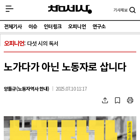
기사
제보
전체기사
이슈
인터링크
오피니언
연구소
오피니언
다섯 시의 독서
노가다가 아닌 노동자로 삽니다
양돌규(노동자역사 한내)
2025.07.10 11:17