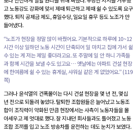
보다 안전하게 일할 권리를 위해 싸웠다
.
부당한 지시를 거부했
고 노동강도 강화에 맞서 제때 퇴근하고 제때 쉴 수 있도록 요구
했다
.
퇴직 공제금 제도
,
휴일수당
,
일요일 휴무 등도 노조가 만
들어냈다
.
“
노조가 현장을 정말 많이 바꿨어요
.
기본적으로 하루에
10~12
시간 이상 일하던 노동 시간이 단축되어 일 마치고 집에 가서 쉴
수 있는 게 저는 제일 좋더라고요
.
또 주말에 일 안 하니 가족들
과 함께 시간을 보낼 수도 있고요… 옛날에는 아파트 건설 현장
에 한여름에 쉴 수 있는 휴게실
,
샤워실 같은 게 없었어요
.” (119
쪽
)
그러나 윤석열의 건폭몰이는 다시 건설 현장을 몇 년 전
,
몇십
년 전으로 되돌려 놓았다
.
탈퇴한 조합원들은 늘어났고 노동조
합이 조직력이 약화된 만큼 현장에서는 사측이 노동자들을 몰
아세우고 제 멋대로 했다
.
잘 지내던 회사들과도 틀어졌고 노동
조합 조끼를 입고 노조 방송차를 운전하는 데도 눈치가 보였다
.