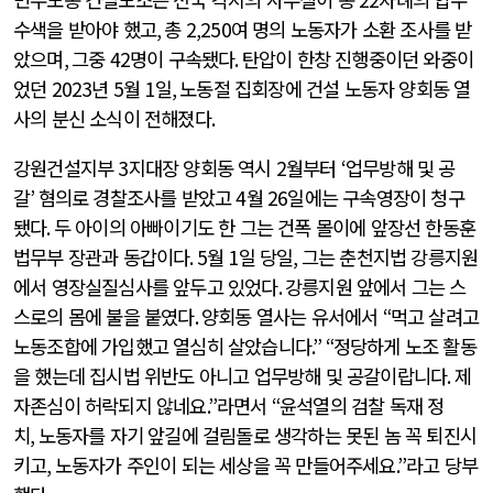
수색을 받아야 했고
,
총
2,250
여 명의 노동자가 소환 조사를 받
았으며
,
그중
42
명이 구속됐다
.
탄압이 한창 진행중이던 와중이
었던
2023
년
5
월
1
일
,
노동절 집회장에 건설 노동자 양회동 열
사의 분신 소식이 전해졌다
.
강원건설지부
3
지대장 양회동 역시
2
월부터
‘
업무방해 및 공
갈
’
혐의로 경찰조사를 받았고
4
월
26
일에는 구속영장이 청구
됐다
.
두 아이의 아빠이기도 한 그는 건폭 몰이에 앞장선 한동훈
법무부 장관과 동갑이다
. 5
월
1
일 당일
,
그는 춘천지법 강릉지원
에서 영장실질심사를 앞두고 있었다
.
강릉지원 앞에서 그는 스
스로의 몸에 불을 붙였다
.
양회동 열사는 유서에서
“
먹고 살려고
노동조합에 가입했고 열심히 살았습니다
.” “
정당하게 노조 활동
을 했는데 집시법 위반도 아니고 업무방해 및 공갈이랍니다
.
제
자존심이 허락되지 않네요
.”
라면서
“
윤석열의 검찰 독재 정
치
,
노동자를 자기 앞길에 걸림돌로 생각하는 못된 놈 꼭 퇴진시
키고
,
노동자가 주인이 되는 세상을 꼭 만들어주세요
.”
라고 당부