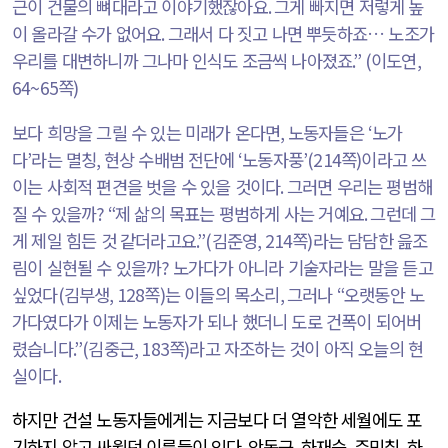
근이 건물의 뼈대라고 이야기했잖아요
.
그게 빠지면 저렇게 높
이 올라갈 수가 없어요
.
그래서 다 짓고 나면 뿌듯하죠… 노조가
우리를 대변하니까 그나마 인식도 조금씩 나아졌죠
.” (
이도연
,
64~65
쪽
)
보다 희망을 그릴 수 있는 미래가 온다면
,
노동자들은
‘
노가
다
’
라는 멸칭
,
현상 수배범 전단에
‘
노동자풍
’(214
쪽
)
이라고 쓰
이는 사회적 편견을 벗을 수 있을 것이다
.
그러면 우리는 평범해
질 수 있을까
? “
제 삶의 목표는 평범하게 사는 거예요
.
그런데 그
게 제일 힘든 것 같더라고요
.”(
김준영
, 214
쪽
)
라는 담담한 읊조
림이 실현될 수 있을까
?
노가다가 아니라 기술자라는 말을 듣고
싶었다
(
김부생
, 128
쪽
)
는 이들의 목소리
,
그러나
“
오랫동안 노
가다였다가 이제는 노동자가 되나 했더니 도로 건폭이 되어버
렸습니다
.”(
김중근
, 183
쪽
)
라고 자조하는 것이 아직 오늘의 현
실이다
.
하지만 건설 노동자들에게는 지금보다 더 열악한 세월에도 포
기하지 않고 싸웠던 이름들이 있다
.
안동근
,
하재승
,
주민칠
,
하