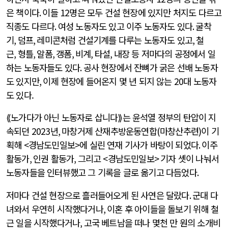
은 책이다
.
이들
12
명은 모두 건설 현장에 있지만 처지도 다르고
직종도 다르다
.
여성 노동자도 있고 이주 노동자도 있다
.
굴착
기
,
덤프
,
레미콘처럼 건설기계를 다루는 노동자도 있고
,
철
근
,
형틀
,
알폼
,
갱폼
,
비계
,
타설
,
내장 등 저마다의 공정에서 일
하는 노동자들도 있다
.
공사 현장에서 잔뼈가 굵은 선배 노동자
도 있지만
,
이제 현장에 들어온지 몇 년 되지 않는
20
대 노동자
도 있다.
⟪노가다가 아닌 노동자로 삽니다⟫는 윤석열 정부의 탄압이 지
속되던
2023
년
,
마창거제 산재추방운동연합
(
마창산추련
)
이 기
획해
<
경남도민일보
>
에 실린 연재 기사가 바탕이 되었다
.
이주
활동가
,
인권 활동가
,
그리고
<
경남도민일보
>
기자 셋이 나눠서
노동자들을 인터뷰했고 그 기록을 글로 옮기고 다듬었다
.
저마다 건설 현장으로 흘러들어오게 된 사연은 달랐다
.
군대 다
녀와서 우연히 시작했다거나
,
이혼 후 아이들을 돌보기 위해 철
근 일을 시작했다거나
,
고국 베트남을 떠나 몇천 만 원의 소개비