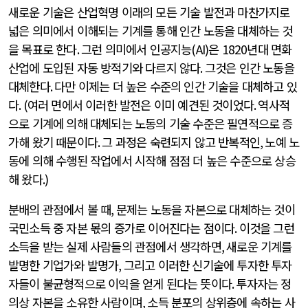
새로운 기술은 산업혁명 이래의 모든 기술 발전과 마찬가지로
넓은 의미에서 이해되는 기계를 통해 인간 노동을 대체하는 것
을 목표로 한다
.
그런 의미에서 인공지능
(AI)
은
1820
년대 면화
산업에 도입된 자동 방적기와 다르지 않다
.
그것은 인간 노동을
대체한다
.
다만 이제는 더 높은 수준의 인간 기술을 대체하고 있
다
. (
여러 면에서 이러한 발전은 이미 예견된 것이었다
.
역사적
으로 기계에 의해 대체되는 노동의 기술 수준은 필연적으로 증
가해 왔기 때문이다
.
그 과정은 숙련되지 않고 반복적인
,
노예 노
동에 의해 수행된 작업에서 시작해 점점 더 높은 수준으로 상승
해 왔다
.)
분배의 관점에서 볼 때
,
문제는 노동을 자본으로 대체하는 것이
국민소득 중 자본 몫의 증가로 이어진다는 점이다
.
이것을 그런
소득을 받는 실제 사람들의 관점에서 생각하면
,
새로운 기계를
발명한 기업가와 발명가
,
그리고 이러한 신기술에 투자한 투자
자들이 불균형적으로 이익을 얻게 된다는 뜻이다
.
투자자는 정
의상 자본을 소유한 사람이며
,
소득 분포의 상위층에 속하는 사