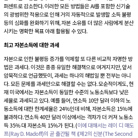
퍼센트로 감소한다
.
이러한 모든 방법들은
AI
를 포함한 신기술
의 광범위한 적용으로 인해 거의 자동적으로 발생할 소득 불평
등의 심화를 완화하기 위해
,
자본 소유를 더 많은 사람에게 분산
시키는 명확한 목표 아래 활용될 수 있다
.
최고 자본소득에 대한 과세
자본으로 인한 불평등 증가를 억제할 또 다른 비교적 자명한 방
법은 과세다
.
이것은 종종 유일한 해결책으로 여겨지지만
,
앞서
암묵적으로 언급했듯이
,
과세는 하나의 해법일 뿐 전부는 아니
다
.
모든 문제를 과세만으로 해결할 수는 없다
.
모순적이게도
,
현
재 미국에서는 자본소득이 동일한 수준의 노동소득보다 낮은
세율로 과세되고 있다
.
예를 들어
,
연소득
10
만 달러 이하의 노
동소득에 대한 한계세율은
24%
인데 비해
,
자본소득은
15%
에
불과하다
.
연소득
40
만 달러 이상에서는 격차가 더 커져 노동소
득
35%
대 자본소득
15%
가 된다
. (
이에 대해서는 레이 디 매도
프
(Ray D. Madoff)
의 곧 출간될 책 ⟪제
2
의 신분
(The Second