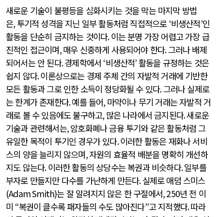
새로운 기술이 불평등을 심화시키는 것을 막는 마지막 방법
은
,
투기적 성격을 지닌 일부 활동처럼 직접적으로
‘
비생산적
’
인
활동을 단순히 금지하는 것이다
.
이는 분명 가장 어렵고 가장 급
진적인 접근이며
,
매우 신중하게 사용되어야 한다
.
그러나 배제
되어서는 안 된다
.
경제학에서
‘
비생산적
’
활동을 규정하는 것은
쉽지 않다
.
이론상으로는 경제 주체 간의 자발적 거래에 기반한
모든 활동과 그로 인한 소득이 정당화될 수 있다
.
그러나 실제로
는 한계가 존재한다
.
예를 들어
,
마약이나 무기 거래는 자발적 거
래로 볼 수 있음에도 불구하고
,
많은 나라에서 금지된다
.
새로운
기술과 관련해서는
,
암호화폐나 금융 투기와 같은 활동처럼 그
유일한 목적이 투기인 경우가 있다
.
이러한 활동은 재화나 서비
스의 양을 늘리지 않으며
,
자원의 효율적 배분을 명확히 개선하
지도 않는다
.
이러한 활동의 상당수는 복권과 비슷하다
.
일부를
부자로 만들지만 다수를 가난하게 만든다
.
실제로 애덤 스미스
(Adam Smith)
는 잘 알려지지 않은 한 구절에서
, 250
년 전 이
미
“
복권이 클수록 패자들의 수도 많아진다
”
고 지적했다
.
따라