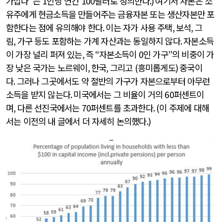
가깝다
”
는
1
인당 연간
100
달러로 정의한다
.)
여기서 자본은 소
유주에게 현금소득을 만들어주는 금융자본 또는 생산자본만 포
함한다는 점에 유의해야 한다
.
이는 자가 사용 주택
,
보석
,
그
림
,
가구 등도 포함하는 가계 자산과는 동일하지 않다
.
자본소득
이 가장 널리 퍼져 있는
,
즉
“
자본소득이
0
인 가구
”
의 비중이 가
장 낮은 국가는 노르웨이
,
한국
,
그리고
(
흥미롭게도
)
중국이
다
.
그러나 그곳에서도 약 절반의 가구가 자본으로부터 아무런
소득을 받지 않는다
.
미국에서는 그 비율이 거의
60
퍼센트이
며
,
다른 선진국에서는
70
퍼센트를 초과한다
. (
이 주제에 대해
서는 이전의 내 글에서 더 자세히 논의했다
.)