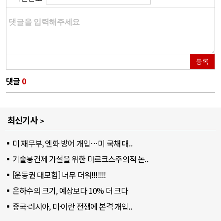
등록
댓글
0
최신기사
미 재무부, 엔화 방어 개입…미 국채 대..
기술봉건제 가설을 위한 마르크스주의적 논..
[운동권 대모험] 너무 더워!!!!!!!
은하수의 크기, 예상보다 10% 더 크다
중국·러시아, 미·이란 전쟁에 본격 개입..