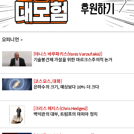
오피니언
[야니스 바루파키스(Yanis Varoufakis)]
기술봉건제 가설을 위한 마르크스주의적 논거
[코스모스, 대화]
은하수의 크기, 예상보다 10% 더 크다
[크리스 헤지스(Chris Hedges)]
백악관의 대부, 트럼프의 마피아 정치