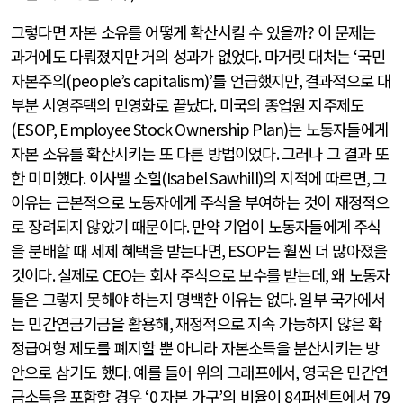
그렇다면 자본 소유를 어떻게 확산시킬 수 있을까
?
이 문제는
과거에도 다뤄졌지만 거의 성과가 없었다
.
마거릿 대처는
‘
국민
자본주의
(people’s capitalism)’
를 언급했지만
,
결과적으로 대
부분 시영주택의 민영화로 끝났다
.
미국의 종업원 지주제도
(ESOP, Employee Stock Ownership Plan)
는 노동자들에게
자본 소유를 확산시키는 또 다른 방법이었다
.
그러나 그 결과 또
한 미미했다
.
이사벨 소힐
(Isabel Sawhill)
의 지적에 따르면
,
그
이유는 근본적으로 노동자에게 주식을 부여하는 것이 재정적으
로 장려되지 않았기 때문이다
.
만약 기업이 노동자들에게 주식
을 분배할 때 세제 혜택을 받는다면
, ESOP
는 훨씬 더 많아졌을
것이다
.
실제로
CEO
는 회사 주식으로 보수를 받는데
,
왜 노동자
들은 그렇지 못해야 하는지 명백한 이유는 없다
.
일부 국가에서
는 민간연금기금을 활용해
,
재정적으로 지속 가능하지 않은 확
정급여형 제도를 폐지할 뿐 아니라 자본소득을 분산시키는 방
안으로 삼기도 했다
.
예를 들어 위의 그래프에서
,
영국은 민간연
금소득을 포함할 경우
‘0
자본 가구
’
의 비율이
84
퍼센트에서
79