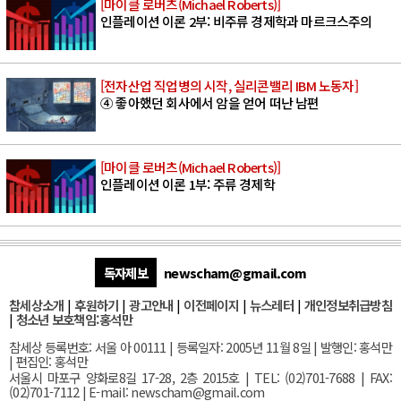
[마이클 로버츠(Michael Roberts)]
인플레이션 이론 2부: 비주류 경제학과 마르크스주의
[전자산업 직업병의 시작, 실리콘밸리 IBM 노동자]
④ 좋아했던 회사에서 암을 얻어 떠난 남편
[마이클 로버츠(Michael Roberts)]
인플레이션 이론 1부: 주류 경제학
독자제보
newscham@gmail.com
참세상소개
|
후원하기
|
광고안내
|
이전페이지
|
뉴스레터
|
개인정보취급방침
|
청소년 보호책임:홍석만
참세상 등록번호: 서울 아 00111 | 등록일자: 2005년 11월 8일 | 발행인: 홍석만
| 편집인: 홍석만
서울
시 마포구 양화로8길 17-28, 2층 2015호
| TEL: (02)701-7688 | FAX:
(02)701-7112 |
E-mail:
newscham@gmail.com