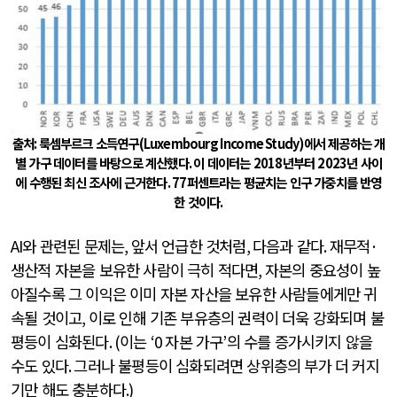
출처
:
룩셈부르크 소득연구
(Luxembourg Income Study)
에서 제공하는 개
별 가구 데이터를 바탕으로 계산했다
.
이 데이터는
2018
년부터
2023
년 사이
에 수행된 최신 조사에 근거한다
. 77
퍼센트라는 평균치는 인구 가중치를 반영
한 것이다
.
AI
와 관련된 문제는
,
앞서 언급한 것처럼
,
다음과 같다
.
재무적
·
생산적 자본을 보유한 사람이 극히 적다면
,
자본의 중요성이 높
아질수록 그 이익은 이미 자본 자산을 보유한 사람들에게만 귀
속될 것이고
,
이로 인해 기존 부유층의 권력이 더욱 강화되며 불
평등이 심화된다
. (
이는
‘0
자본 가구
’
의 수를 증가시키지 않을
수도 있다
.
그러나 불평등이 심화되려면 상위층의 부가 더 커지
기만 해도 충분하다
.)