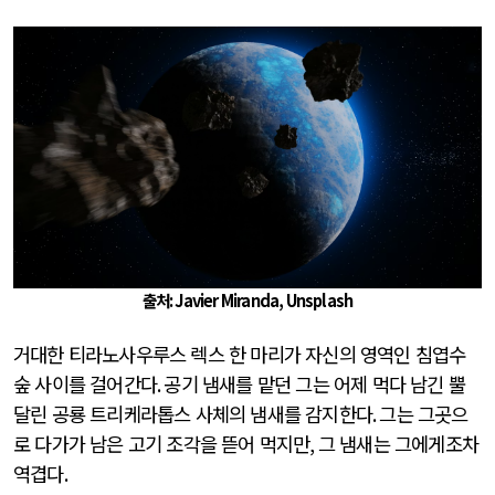
출처
: Javier Miranda, Unsplash
거대한 티라노사우루스 렉스 한 마리가 자신의 영역인 침엽수
숲 사이를 걸어간다
.
공기 냄새를 맡던 그는 어제 먹다 남긴 뿔
달린 공룡 트리케라톱스 사체의 냄새를 감지한다
.
그는 그곳으
로 다가가 남은 고기 조각을 뜯어 먹지만
,
그 냄새는 그에게조차
역겹다
.