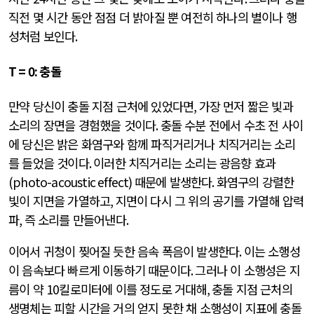
직전 몇 시간 동안 점점 더 밝아질 뿐 여전히 하나의 별이나 행
성처럼 보인다
.
T = 0:
충돌
만약 당신이 충돌 지점 근처에 있었다면
,
가장 먼저 짧은 빛과
소리의 장면을 경험했을 것이다
.
충돌 수분 전에서 수초 전 사이
에 당신은 밝은 화염구와 함께 파직거리거나 치직거리는 소리
를 들었을 것이다
.
이러한 치직거리는 소리는 광음향 효과
(photo-acoustic effect)
때문에 발생한다
.
화염구의 강렬한
빛이 지면을 가열하고
,
지면이 다시 그 위의 공기를 가열해 압력
파
,
즉 소리를 만들어낸다
.
이어서 귀청이 찢어질 듯한 음속 폭음이 발생한다
.
이는 소행성
이 음속보다 빠르게 이동하기 때문이다
.
그러나 이 소행성은 지
름이 약
10
킬로미터에 이를 정도로 거대해
,
충돌 지점 근처의
생명체는 피할 시간을 거의 얻지 못한 채 소행성이 지표에 충돌