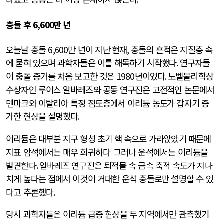
충돌 후
6,600
만 년
오늘날 충돌
6,600
만 년이 지난 현재
,
충돌의 흔적은 지질층 속
에 묻혀 있으며 과학자들은 이를 해독하기 시작했다
.
연구자들
이 충돌 증거를 처음 보고한 것은
1980
년이었다
.
노벨물리학상
수상자인 루이스 알바레즈와 공동 연구진은 고전적인 논문에서
덴마크와 이탈리아 특정 점토층에서 이리듐 농도가 갑자기 증
가한 현상을 설명했다
.
이리듐은 대부분 지구 형성 초기 핵 속으로 가라앉았기 때문에
지표 암석에서는 매우 희귀하다
.
그러나 운석에서는 이리듐을
발견한다
.
알바레즈 연구진은 퇴적물 속 금속 축적 속도가 지나
치게 높다는 점에서 이것이 거대한 운석 충돌로만 설명할 수 있
다고 추론했다
.
당시 과학자들은 이리듐 급증 현상을 두 지역에서만 관측했기