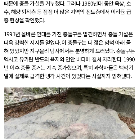
때문에 충돌 가설을 거부했다
.
그러나
1980
년대 동안 육상
,
호
수
,
해양 퇴적층 등 점점 더 많은 지역의 점토층에서 이리듐 급
증 현상을 확인했다
.
1991
년 올바른 연대를 가진 충돌구를 발견하면서 충돌 가설은
더욱 강력한 지지를 얻었다
.
이 충돌구는 더 젊은 암석 아래 묻
혀 있었지만 지구물리 탐사에서는 분명하게 드러났다
.
충돌구는
멕시코 유카탄 반도의 육지와 연안 바다에 걸쳐 자리한다
. 1990
년 이후 충돌 증거는 계속 증가했으며
,
특히 과학자들은 백악기
말에 실제로 급격한 냉각 사건이 있었다는 사실까지 밝혀냈다
.