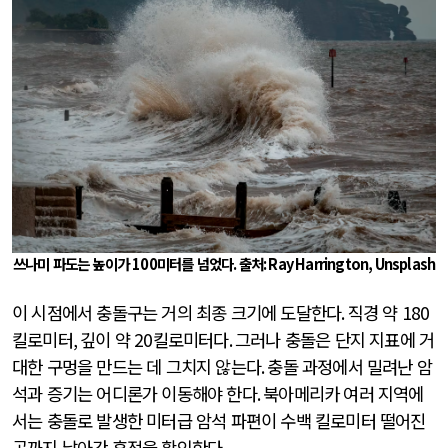
쓰나미 파도는 높이가
100
미터를 넘었다
.
출처
: Ray Harrington, Unsplash
이 시점에서 충돌구는 거의 최종 크기에 도달한다
.
직경 약
180
킬로미터
,
깊이 약
20
킬로미터다
.
그러나 충돌은 단지 지표에 거
대한 구멍을 만드는 데 그치지 않는다
.
충돌 과정에서 밀려난 암
석과 증기는 어디론가 이동해야 한다
.
북아메리카 여러 지역에
서는 충돌로 발생한 미터급 암석 파편이 수백 킬로미터 떨어진
곳까지 날아간 흔적을 확인한다
.