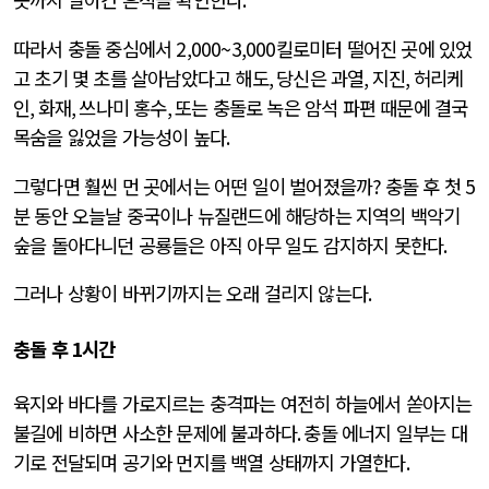
따라서 충돌 중심에서
2,000~3,000
킬로미터 떨어진 곳에 있었
고 초기 몇 초를 살아남았다고 해도
,
당신은 과열
,
지진
,
허리케
인
,
화재
,
쓰나미 홍수
,
또는 충돌로 녹은 암석 파편 때문에 결국
목숨을 잃었을 가능성이 높다
.
그렇다면 훨씬 먼 곳에서는 어떤 일이 벌어졌을까
?
충돌 후 첫
5
분 동안 오늘날 중국이나 뉴질랜드에 해당하는 지역의 백악기
숲을 돌아다니던 공룡들은 아직 아무 일도 감지하지 못한다
.
그러나 상황이 바뀌기까지는 오래 걸리지 않는다
.
충돌 후
1
시간
육지와 바다를 가로지르는 충격파는 여전히 하늘에서 쏟아지는
불길에 비하면 사소한 문제에 불과하다
.
충돌 에너지 일부는 대
기로 전달되며 공기와 먼지를 백열 상태까지 가열한다
.