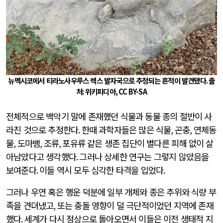
뉴멕시코에서 티라노사우루스 렉스 발자국으로 추정되는 흔적이 발견됐다
.
출
처
:
위키피디아
, CC BY-SA
전체적으로 백악기 말에 존재했던 식물과 동물 종의 절반이 사
라진 것으로 추정한다
.
한때 과학자들은 많은 식물
,
곤충
,
연체동
물
,
도마뱀
,
조류
,
포유류 같은 생존 집단이 별다른 피해 없이 살
아남았다고 생각했다
.
그러나 상세한 연구는 그렇지 않았음을
보여준다
.
이들 역시 모두 심각한 타격을 입었다
.
그러나 우연 혹은 행운 덕분에 일부 개체와 종은 추위와 식량 부
족을 견뎌냈고
,
또는 충돌 영향이 덜 극단적이었던 지역에 존재
했다
.
세계가 다시 정상으로 돌아오면서 이들은 이전 생태적 지