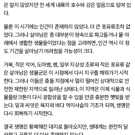
은 얼지 않았지만 전 세계 내륙의 호수와 강은 얼음으로 덮여 있
다
.
물론 이 시기에는 인간이 존재하지 않았다
.
더 큰 포유류조차 없
었다
.
그러나 살아남은 종 대부분이 땅속으로 파고들거나 물 아
래에서 생활한 생물들이었다는 점을 고려하면
,
인간 역시 이 정
도 기간을 살아남기 어려웠을 가능성이 크다
.
거북
,
작은 악어
,
도마뱀
,
뱀
,
일부 지상성 조류와 작은 포유류 같
은 살아남은 생물군은 이 시점에서 다시 지구를 채워가기 시작
한다
.
그러나 이들은 충돌 지점에서 멀리 떨어진 상대적으로 안
전한 제한된 지역으로 밀려난 상태다
.
이 지역은 이제 식물과 식
물플랑크톤이 다시 광합성을 할 수 있을 만큼 충분한 햇빛을 받
는다
.
잎과 씨앗은 육지와 바다 먹이사슬의 기초가 되며
,
생명은
다시 회복하기 시작한다
.
결국 생명은 황폐해진 대지로 돌아오지만
,
생태계는 완전히 달
라졌고 공룡은 더 이상 존재하지 않는다
.