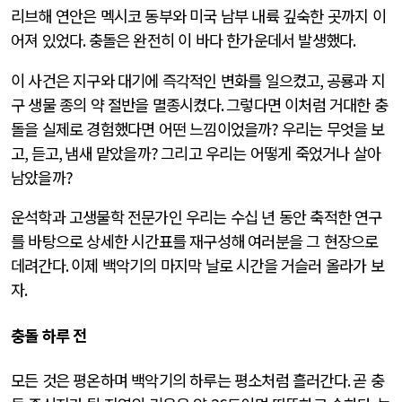
리브해 연안은 멕시코 동부와 미국 남부 내륙 깊숙한 곳까지 이
어져 있었다
.
충돌은 완전히 이 바다 한가운데서 발생했다
.
이 사건은 지구와 대기에 즉각적인 변화를 일으켰고
,
공룡과 지
구 생물 종의 약 절반을 멸종시켰다
.
그렇다면 이처럼 거대한 충
돌을 실제로 경험했다면 어떤 느낌이었을까
?
우리는 무엇을 보
고
,
듣고
,
냄새 맡았을까
?
그리고 우리는 어떻게 죽었거나 살아
남았을까
?
운석학과 고생물학 전문가인 우리는 수십 년 동안 축적한 연구
를 바탕으로 상세한 시간표를 재구성해 여러분을 그 현장으로
데려간다
.
이제 백악기의 마지막 날로 시간을 거슬러 올라가 보
자
.
충돌 하루 전
모든 것은 평온하며 백악기의 하루는 평소처럼 흘러간다
.
곧 충