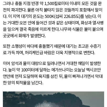
그러나 충돌 지점 반경 약
1,500
킬로미터 이내의 모든 것을 완
전히 파괴한다
.
물론 아직 불타지 않은 것들까지 포함해서 말이
다
.
이 지역 대기의 온도는
500K(
섭씨
226.85
도
)
를 넘는다
.
이
는 거대한 오븐 안에 들어간 것과 같은 상태이며
,
화상과 열사병
을 일으켜 결국 죽음에 이르게 한다
.
나무와 식물은 불이 붙으며
곳곳에서 화재가 발생한다
.
또한 소행성이 바다에 충돌했기 때문에 대기는 초고온 수증기
로 가득 차며
,
허리케인급 바람은 더욱 치명적으로 변한다
.
이어 암석과 물이 대량으로 밀려나면서 거대한 해일이 발생한
다
.
높이 약
100
미터에 달하는 메가쓰나미는 오늘날 멕시코만
연안에 먼저 도달하며 육지를 삼킨 뒤
,
물이 빠져나가면서 막대
한 양의 퇴적물을 남긴다
.