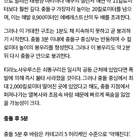
으로 알려진 태평양 마리아나 해구의 챌린저 해연 약
11
킬로미
터보다 훨씬 깊다
.
충돌구 가장자리 높이는
20
킬로미터를 넘으
며
,
이는 해발
8,900
미터인 에베레스트산의 두 배를 초과한다
.
그러나 이 거대한 구조는
1
분도 채 지속하지 못하고 곧 붕괴하
기 시작한다
.
충돌
3
분 이내에 충돌구 중심부는 반동하며 수 킬
로미터 높이의 봉우리를 형성한다
.
그러나 이 봉우리도 약
2
분
뒤 다시 충돌구 안으로 붕괴한다
.
티라노사우루스든 쇠똥구리든 일시적 공동 근처에 있었다면 폭
발에 의해 즉시 불타 사라졌을 것이다
.
그러나 충돌 중심에서 최
대
2,000
킬로미터 떨어진 곳에 있었다고 해도
,
충돌 지점에서
퍼져나가는 열복사와 초음속 바람 때문에 빠르게 목숨을 잃었
을 가능성이 크다
.
충돌 후
5
분
충돌
5
분 후 바람은 카테고리
5
허리케인 수준으로
‘
약해진다
’.