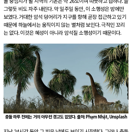
돌 중심지가 될 지역의 기온은 약
26
도이며 따뜻하고 습하다
.
늘
그렇듯 비도 자주 내린다
.
약 일주일 동안
,
이 소행성은 밤에만
보였다
.
거대한 암석 덩어리가 지구를 향해 곧장 접근하고 있기
때문에 하늘에서는 움직이지 않는 별처럼 보인다
.
극적인 꼬리
는 없다
.
이것은 혜성이 아니라 암석질 소행성이기 때문이다
.
충돌 하루 전에는 거의 아무런 경고도 없었다
.
출처
: Phạm Nhật, Unsplash
지난
24
시간 동안 그 빛은 낮에도 보이기 시작한다
.
그러나 충돌