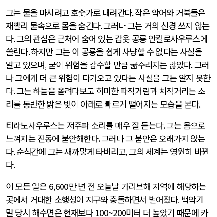
그는 물을 마시려고 호숫가로 내려간다
.
작은 악어와 거북들은
재빨리 물속으로 몸을 숨긴다
.
그러나 그는 거의 신경 쓰지 않는
다
.
그의 관심은 근처에 숨어 있는 갑옷 공룡 안킬로사우루스에
쏠린다
.
하지만 그는 이 공룡을 쉽게 사냥할 수 없다는 사실을
알고 있으며
,
굳이 위험을 감수할 만큼 굶주리지는 않았다
.
그러
나 그에게 더 큰 위험이 다가오고 있다는 사실을 그는 알지 못한
다
.
그는 하늘을 올려다보고 희미한 파직거림과 치직거리는 소
리를 동반한 밝은 빛이 아래로 빠르게 떨어지는 모습을 본다
.
티라노사우루스는 저주파 소리를 매우 잘 듣는다
.
그는 몸으로
느껴지는 진동에 불안해한다
.
그러나 그 불안은 오래가지 않는
다
.
순식간에 그는 새까맣게 타버리고
,
그의 세계는 영원히 바뀐
다
.
이 모든 일은
6,600
만 년 전 오늘날 카리브해 지역에 해당하는
곳에서 거대한 소행성이 지구와 충돌하면서 벌어졌다
.
백악기
말 당시 해수면은 현재보다
100~200
미터 더 높았기 때문에 카