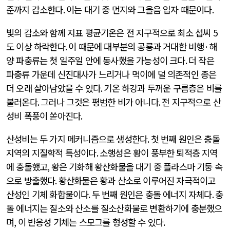
준까지 감소한다
.
이는 대기 중 먼지와 그을음 입자 때문이다
.
빛의 감소와 함께 지표 평균기온은 전 지구적으로 최소 섭씨
5
도 이상 하락한다
.
이 때문에 대부분의 공룡과 거대한 비행
·
해
양 파충류는 첫 일주일 안에 동사했을 가능성이 크다
.
더 작은
파충류 가운데 신진대사가 느리거나 먹이에 덜 의존적인 종은
더 오래 살아남았을 수 있다
.
기온 하강과 두꺼운 구름층은 비를
불러온다
.
그러나 그것은 평범한 비가 아니다
.
전 지구적으로 산
성비 폭풍이 쏟아진다
.
산성비는 두 가지 메커니즘으로 생성한다
.
첫 번째 원인은 충돌
지역의 지질학적 특성이다
.
소행성은 황이 풍부한 퇴적층 지역
에 충돌했고
,
황은 기화해 황산화물을 대기 중 플라스마 기둥 속
으로 방출했다
.
황산화물은 황과 산소로 이루어진 자극적이고
산성인 기체 화합물이다
.
두 번째 원인은 충돌 에너지 자체다
.
충
돌 에너지는 질소와 산소를 질소산화물로 변환하기에 충분했으
며
,
이 반응성 기체는 스모그를 형성할 수 있다
.