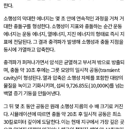
한다
.
소행성의 막대한 에너지는 몇 초 안에 연속적인 과정을 거쳐 거
대한 충돌구를 형성한다
.
소행성이 지표와 충돌하는 순간 운동
에너지는 운동 에너지
,
열에너지
,
지진 에너지의 형태로 즉시 지
표에 전달된다
.
그 결과 충격파가 발생해 소행성과 충돌 지점을
동시에 가열하고 압축한다
.
충격파가 퍼져나가면서 암석은 균열하고 부서져 밖으로 방출되
며
,
충돌 약
10
초 후에는 그릇 모양의 일시적 공동
(transient
cavity)
이 형성된다
.
열과 압축은 소행성 자체를 포함한 대량의
물질을 녹이고 기화시키며
,
섭씨
9,726.85
도
(10,000K)
를 넘는
백열 증기 기둥을 만들어낸다
.
그 뒤 몇 초 동안 공동은 원래 소행성 지름의 수 배 크기로 커진
다
.
시뮬레이션에 따르면 충돌 약
20
초 후 일시적 공동은 최소
30
킬로미터 깊이에 도달한다
.
이는 현재 지구에서 가장 깊은 곳