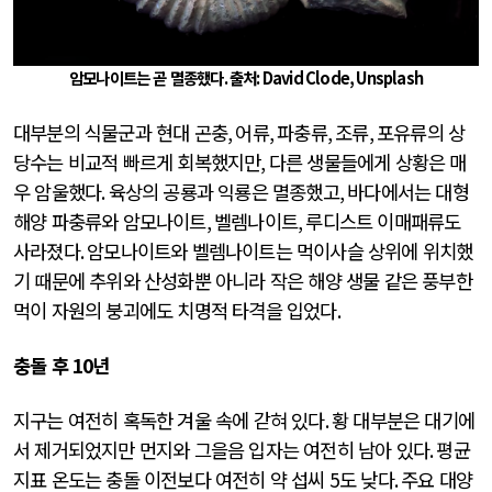
암모나이트는 곧 멸종했다
.
출처
: David Clode, Unsplash
대부분의 식물군과 현대 곤충
,
어류
,
파충류
,
조류
,
포유류의 상
당수는 비교적 빠르게 회복했지만
,
다른 생물들에게 상황은 매
우 암울했다
.
육상의 공룡과 익룡은 멸종했고
,
바다에서는 대형
해양 파충류와 암모나이트
,
벨렘나이트
,
루디스트 이매패류도
사라졌다
.
암모나이트와 벨렘나이트는 먹이사슬 상위에 위치했
기 때문에 추위와 산성화뿐 아니라 작은 해양 생물 같은 풍부한
먹이 자원의 붕괴에도 치명적 타격을 입었다
.
충돌 후
10
년
지구는 여전히 혹독한 겨울 속에 갇혀 있다
.
황 대부분은 대기에
서 제거되었지만 먼지와 그을음 입자는 여전히 남아 있다
.
평균
지표 온도는 충돌 이전보다 여전히 약 섭씨
5
도 낮다
.
주요 대양