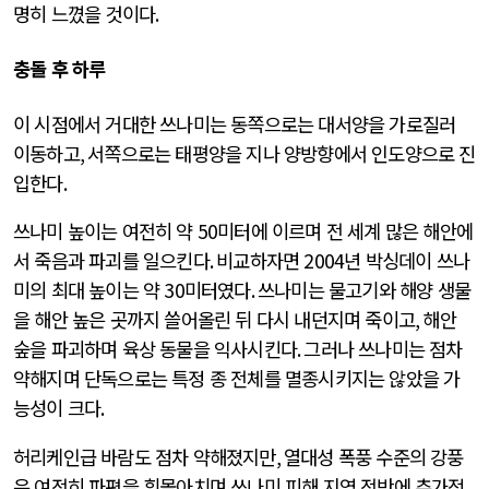
명히 느꼈을 것이다
.
충돌 후 하루
이 시점에서 거대한 쓰나미는 동쪽으로는 대서양을 가로질러
이동하고
,
서쪽으로는 태평양을 지나 양방향에서 인도양으로 진
입한다
.
쓰나미 높이는 여전히 약
50
미터에 이르며 전 세계 많은 해안에
서 죽음과 파괴를 일으킨다
.
비교하자면
2004
년 박싱데이 쓰나
미의 최대 높이는 약
30
미터였다
.
쓰나미는 물고기와 해양 생물
을 해안 높은 곳까지 쓸어올린 뒤 다시 내던지며 죽이고
,
해안
숲을 파괴하며 육상 동물을 익사시킨다
.
그러나 쓰나미는 점차
약해지며 단독으로는 특정 종 전체를 멸종시키지는 않았을 가
능성이 크다
.
허리케인급 바람도 점차 약해졌지만
,
열대성 폭풍 수준의 강풍
은 여전히 파편을 휘몰아치며 쓰나미 피해 지역 전반에 추가적