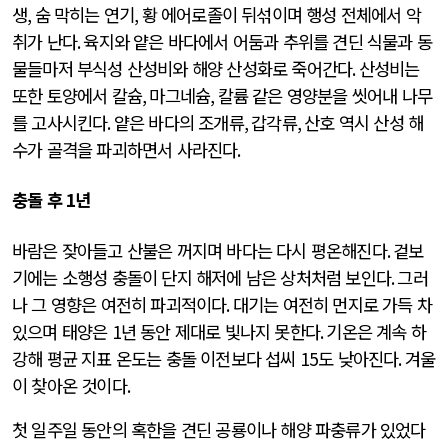
생
,
숨 막히는 연기
,
황 에어로졸이 뒤섞이며 행성 전체에서 악
취가 난다
.
육지와 얕은 바다에서 어둠과 추위를 견딘 식물과 동
물들마저 부식성 산성비와 해양 산성화로 죽어간다
.
산성비는
또한 토양에서 칼슘
,
마그네슘
,
칼륨 같은 영양분을 씻어내 나무
를 고사시킨다
.
얕은 바다의 조개류
,
갑각류
,
산호 역시 산성 해
수가 골격을 파괴하면서 사라진다
.
충돌 후
1
년
바람은 잦아들고 산불은 꺼지며 바다는 다시 평온해진다
.
겉보
기에는 소행성 충돌이 단지 해저에 남은 상처처럼 보인다
.
그러
나 그 영향은 여전히 파괴적이다
.
대기는 여전히 먼지로 가득 차
있으며 태양은
1
년 동안 제대로 빛나지 못한다
.
기온은 계속 하
강해 평균 지표 온도는 충돌 이전보다 섭씨
15
도 낮아진다
.
겨울
이 찾아온 것이다
.
첫 일주일 동안의 혹한을 견딘 공룡이나 해양 파충류가 있었다