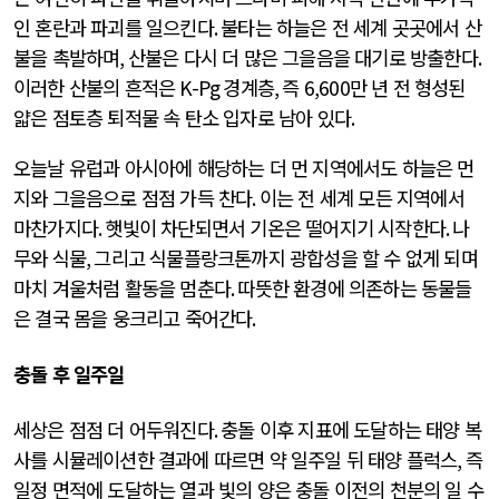
인 혼란과 파괴를 일으킨다
.
불타는 하늘은 전 세계 곳곳에서 산
불을 촉발하며
,
산불은 다시 더 많은 그을음을 대기로 방출한다
.
이러한 산불의 흔적은
K-Pg
경계층
,
즉
6,600
만 년 전 형성된
얇은 점토층 퇴적물 속 탄소 입자로 남아 있다
.
오늘날 유럽과 아시아에 해당하는 더 먼 지역에서도 하늘은 먼
지와 그을음으로 점점 가득 찬다
.
이는 전 세계 모든 지역에서
마찬가지다
.
햇빛이 차단되면서 기온은 떨어지기 시작한다
.
나
무와 식물
,
그리고 식물플랑크톤까지 광합성을 할 수 없게 되며
마치 겨울처럼 활동을 멈춘다
.
따뜻한 환경에 의존하는 동물들
은 결국 몸을 웅크리고 죽어간다
.
충돌 후 일주일
세상은 점점 더 어두워진다
.
충돌 이후 지표에 도달하는 태양 복
사를 시뮬레이션한 결과에 따르면 약 일주일 뒤 태양 플럭스
,
즉
일정 면적에 도달하는 열과 빛의 양은 충돌 이전의 천분의 일 수