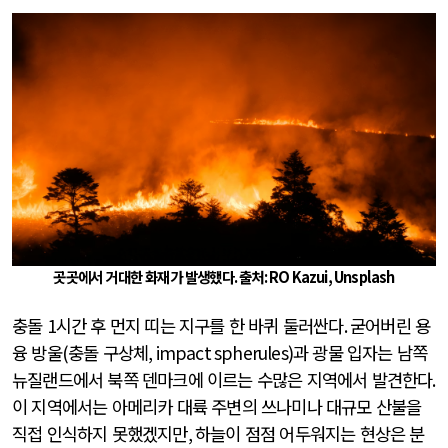
곳곳에서 거대한 화재가 발생했다
.
출처
: RO Kazui, Unsplash
충돌
1
시간 후 먼지 띠는 지구를 한 바퀴 둘러싼다
.
굳어버린 용
융 방울
(
충돌 구상체
, impact spherules)
과 광물 입자는 남쪽
뉴질랜드에서 북쪽 덴마크에 이르는 수많은 지역에서 발견한다
.
이 지역에서는 아메리카 대륙 주변의 쓰나미나 대규모 산불을
직접 인식하지 못했겠지만
,
하늘이 점점 어두워지는 현상은 분