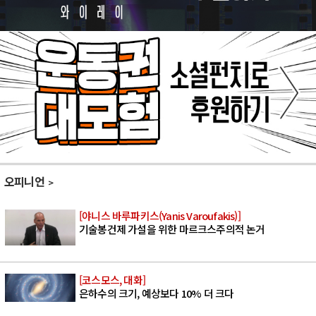
오피니언
[야니스 바루파키스(Yanis Varoufakis)]
기술봉건제 가설을 위한 마르크스주의적 논거
[코스모스, 대화]
은하수의 크기, 예상보다 10% 더 크다