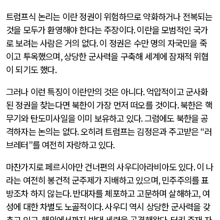
트럼프식 논리는 이란 정권이 위험하므로 약화하거나 전복되는
것을 모두가 환영해야 한다는 주장이다
.
이란을 모범적인 국가
로 보려는 사람은 거의 없다
.
이 정권은 수만 명의 자국민을 죽
이고 투옥했으며
,
상당한 군사력을 구축해 세계에 잠재적 위협
이 되기도 했다
.
그러나 이런 특징이 이란만의 것은 아니다
.
억압적이고 군사화
된 정권을 찾는다면 북한이 가장 먼저 떠오를 것이다
.
북한은 핵
무기와 탄도미사일을 이미 보유하고 있다
.
그럼에도 북한을 공
격하자는 논의는 없다
.
오히려 트럼프는 김정은과 주고받은
“
러
브레터
”
를 여전히 자랑하고 있다
.
마찬가지로 페르시아만 건너편의 사우디아라비아도 있다
.
이 나
라는 여전히 봉건적 군주제가 지배하고 있으며
,
민주주의를 표
방조차 하지 않는다
.
반대자를 체포하고 고문하며 살해하고
,
여
성에 대한 차별도 노골적이다
.
사우디 역시 상당한 군사력을 갖
추고 있고
,
해외에서까지 반대 세력을 공격해왔다
.
터키 주재 자