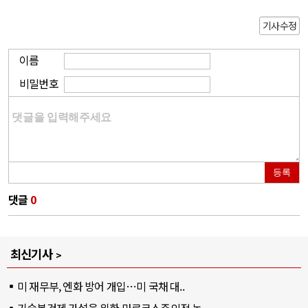
기사수정
이름
비밀번호
등록
댓글
0
최신기사
미 재무부, 엔화 방어 개입…미 국채 대..
기술봉건제 가설을 위한 마르크스주의적 논..