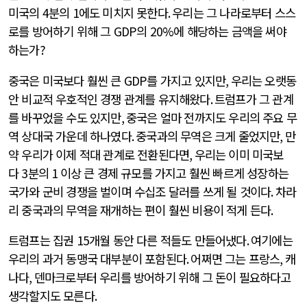
미국의
4
분의
1
에도 미치지 못한다
.
우리는 그 나라로부터 스스
로를 방어하기 위해 그
GDP
의
20%
에 해당하는 금액을 써야
하는가
?
중국은 미국보다 훨씬 큰
GDP
를 가지고 있지만
,
우리는 오랫동
안 비교적 우호적인 경쟁 관계를 유지해왔다
.
트럼프가 그 관계
를 바꾸었을 수도 있지만
,
중국은 얼마 전까지도 우리의 주요 무
역 상대국 가운데 하나였다
.
중국과의 무역은 크게 줄었지만
,
만
약 우리가 이제 적대 관계로 전환된다면
,
우리는 이미 미국보
다
3
분의
1
이상 큰 경제 규모를 가지고 훨씬 빠르게 성장하는
국가와 군비 경쟁을 벌이며 수십조 달러를 쓰게 될 것이다
.
차라
리 중국과의 무역을 재개하는 편이 훨씬 비용이 적게 든다
.
트럼프는 집권
15
개월 동안 다른 적들도 만들어냈다
.
여기에는
우리의 과거 동맹국 대부분이 포함된다
.
어쩌면 그는 프랑스
,
캐
나다
,
덴마크로부터 우리를 방어하기 위해 그 돈이 필요하다고
생각할지도 모른다
.