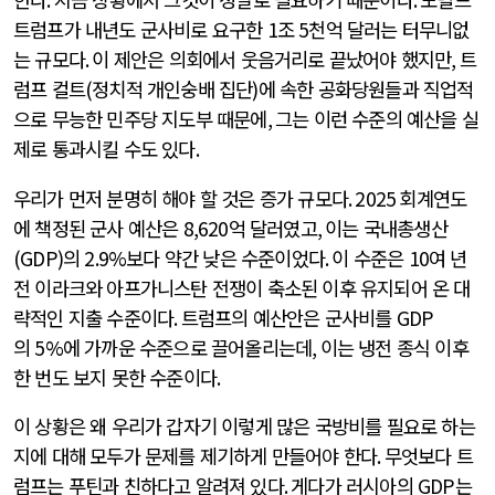
트럼프가 내년도 군사비로 요구한
1
조
5
천억 달러는 터무니없
는 규모다
.
이 제안은 의회에서 웃음거리로 끝났어야 했지만
,
트
럼프 컬트
(
정치적 개인숭배 집단
)
에 속한 공화당원들과 직업적
으로 무능한 민주당 지도부 때문에
,
그는 이런 수준의 예산을 실
제로 통과시킬 수도 있다
.
우리가 먼저 분명히 해야 할 것은 증가 규모다
. 2025
회계연도
에 책정된 군사 예산은
8,620
억 달러였고
,
이는 국내총생산
(GDP)
의
2.9%
보다 약간 낮은 수준이었다
.
이 수준은
10
여 년
전 이라크와 아프가니스탄 전쟁이 축소된 이후 유지되어 온 대
략적인 지출 수준이다
.
트럼프의 예산안은 군사비를
GDP
의
5%
에 가까운 수준으로 끌어올리는데
,
이는 냉전 종식 이후
한 번도 보지 못한 수준이다
.
이 상황은 왜 우리가 갑자기 이렇게 많은 국방비를 필요로 하는
지에 대해 모두가 문제를 제기하게 만들어야 한다
.
무엇보다 트
럼프는 푸틴과 친하다고 알려져 있다
.
게다가 러시아의
GDP
는