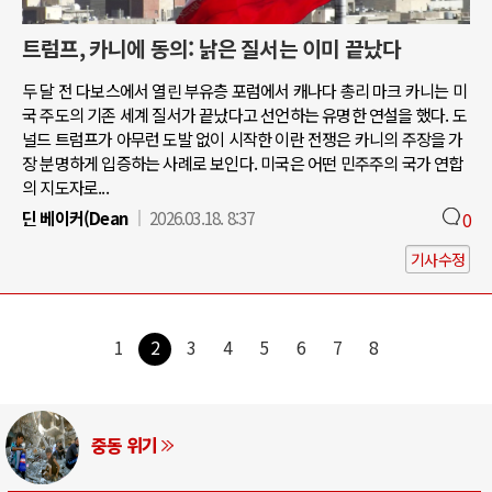
트럼프, 카니에 동의: 낡은 질서는 이미 끝났다
두 달 전 다보스에서 열린 부유층 포럼에서 캐나다 총리 마크 카니는 미
국 주도의 기존 세계 질서가 끝났다고 선언하는 유명한 연설을 했다. 도
널드 트럼프가 아무런 도발 없이 시작한 이란 전쟁은 카니의 주장을 가
장 분명하게 입증하는 사례로 보인다. 미국은 어떤 민주주의 국가 연합
의 지도자로...
딘 베이커(Dean
2026.03.18. 8:37
0
기사수정
1
2
3
4
5
6
7
8
AI와 인간