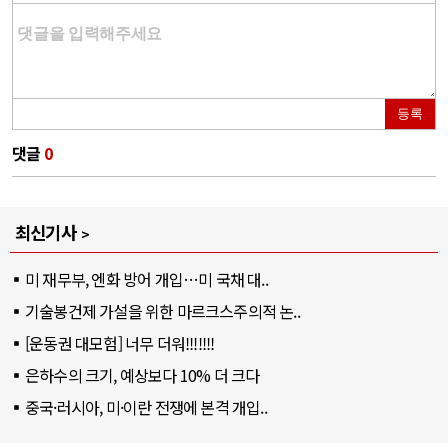
등록
댓글
0
최신기사
미 재무부, 엔화 방어 개입…미 국채 대..
기술봉건제 가설을 위한 마르크스주의적 논..
[운동권 대모험] 너무 더워!!!!!!!
은하수의 크기, 예상보다 10% 더 크다
중국·러시아, 미·이란 전쟁에 본격 개입..