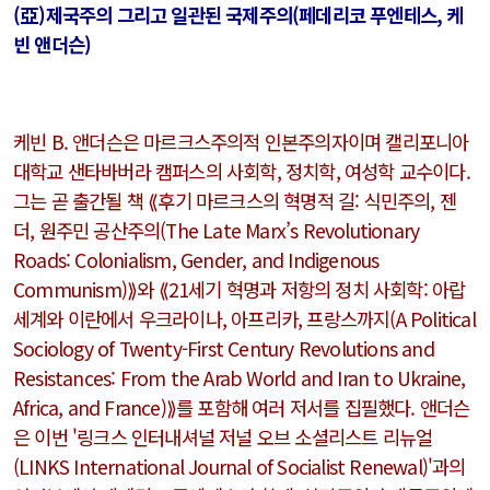
(亞)제국주의 그리고 일관된 국제주의(페데리코 푸엔테스, 케
빈 앤더슨)
케빈 B. 앤더슨은 마르크스주의적 인본주의자이며 캘리포니아
대학교 샌타바버라 캠퍼스의 사회학, 정치학, 여성학 교수이다.
그는 곧 출간될 책 ⟪후기 마르크스의 혁명적 길: 식민주의, 젠
더, 원주민 공산주의(
The Late Marx’s Revolutionary
Roads: Colonialism, Gender, and Indigenous
Communism
)⟫와 ⟪21세기 혁명과 저항의 정치 사회학: 아랍
세계와 이란에서 우크라이나, 아프리카, 프랑스까지(
A Political
Sociology of Twenty-First Century Revolutions and
Resistances: From the Arab World and Iran to Ukraine,
Africa, and France
)⟫를 포함해 여러 저서를 집필했다. 앤더슨
은 이번 '링크스 인터내셔널 저널 오브 소셜리스트 리뉴얼
(
LINKS International Journal of Socialist Renewal
)'과의