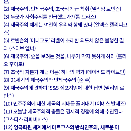
슨)
(2) 제국주의, 반제국주의, 초국적 계급 착취 (윌리엄 로빈슨)
(3) 누군가 사회주의를 언급했는가? (톰 브라스)
(4) 제국주의 체제는 여전히 우리와 함께 있다 (알렉스 캘리니코
스)
(5) 로빈슨의 '마니교도' 라벨이 초래한 ​​의도치 않은 불행한 결
과 (스티브 엘너)
(6) 제국주의: 숲을 보려는 것을, 나무가 막지 못하게 하라 (훌리
오 후아토)
(7) 초국적 자본가 계급 이론: 하나의 평가 (데이비드 라이브만)
(8) 21세기의 제국주의와 반제국주의 (준 쑤)
(9) 제국주의에 ​​관하여: S&S 심포지엄에 대한 답변 (윌리엄 로
빈슨)
(10) 민주주의에 대한 제국의 지배를 풀어내기 (이녜스 발데즈)
(11) 오늘날 제국주의적 충돌은 경제적 경쟁에 의해 추진된다
(코스타스 라파비차스)
(12) 양극화된 세계에서 마르크스의 반식민주의, 새로운 아