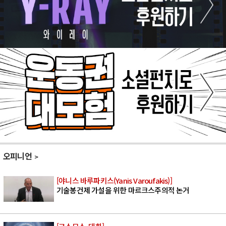
오피니언
[야니스 바루파키스(Yanis Varoufakis)]
기술봉건제 가설을 위한 마르크스주의적 논거