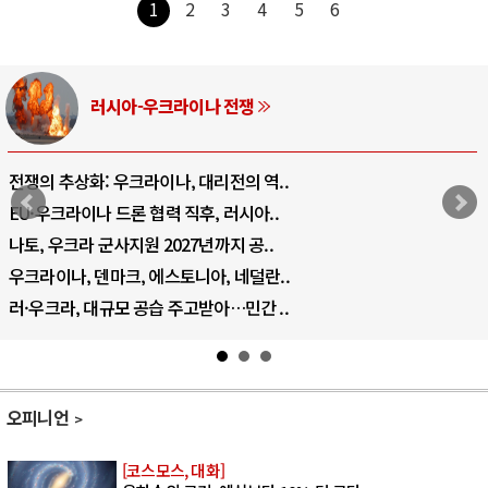
1
2
3
4
5
6
중동 위기
호르무즈 갈등 격화, 트럼프 정치·경제 ..
호르무즈 해협 통행료를 철회한 트럼프
이란, 호르무즈 해협 봉쇄 선택한 배경
트럼프, 이란 압박수단 한계 직면
하마스, 가자 통치권 이양으로 휴전 의지..
오피니언
[코스모스, 대화]