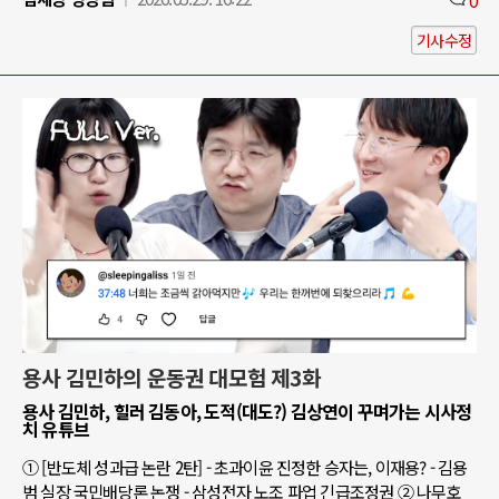
기사수정
용사 김민하의 운동권 대모험 제3화
용사 김민하, 힐러 김동아, 도적(대도?) 김상연이 꾸며가는 시사정
치 유튜브
① [반도체 성과급 논란 2탄] - 초과이윤 진정한 승자는, 이재용? - 김용
범 실장 국민배당론 논쟁 - 삼성전자 노조 파업 긴급조정권 ② 나무호