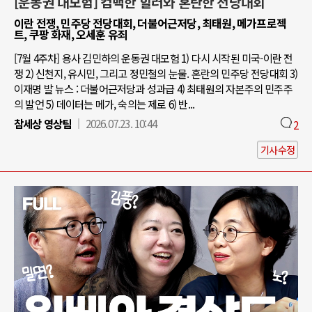
[운동권 대모험] 컴백한 힐러와 혼란한 전당대회
이란 전쟁, 민주당 전당대회, 더불어근저당, 최태원, 메가프로젝
트, 쿠팡 화재, 오세훈 유죄
[7월 4주차] 용사 김민하의 운동권 대모험 1) 다시 시작된 미국-이란 전
쟁 2) 신천지, 유시민, 그리고 정민철의 눈물. 혼란의 민주당 전당대회 3)
이재명 발 뉴스 : 더불어근저당과 성과급 4) 최태원의 자본주의 민주주
의 발언 5) 데이터는 메가, 숙의는 제로 6) 반...
참세상 영상팀
2026.07.23. 10:44
2
기사수정