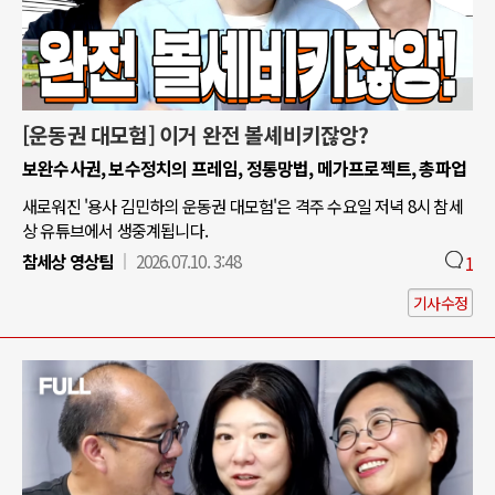
[운동권 대모험] 이거 완전 볼셰비키잖앙?
보완수사권, 보수정치의 프레임, 정통망법, 메가프로젝트, 총파업
새로워진 '용사 김민하의 운동권 대모험'은 격주 수요일 저녁 8시 참세
상 유튜브에서 생중계됩니다.
참세상 영상팀
2026.07.10. 3:48
1
기사수정