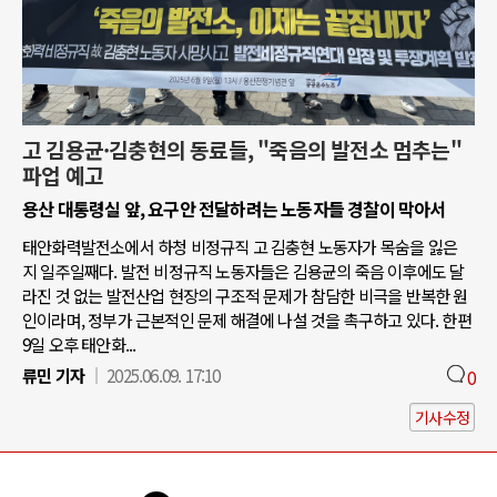
고 김용균·김충현의 동료들, "죽음의 발전소 멈추는"
파업 예고
용산 대통령실 앞, 요구안 전달하려는 노동자들 경찰이 막아서
태안화력발전소에서 하청 비정규직 고 김충현 노동자가 목숨을 잃은
지 일주일째다. 발전 비정규직 노동자들은 김용균의 죽음 이후에도 달
라진 것 없는 발전산업 현장의 구조적 문제가 참담한 비극을 반복한 원
인이라며, 정부가 근본적인 문제 해결에 나설 것을 촉구하고 있다. 한편
9일 오후 태안화...
류민 기자
2025.06.09. 17:10
0
기사수정