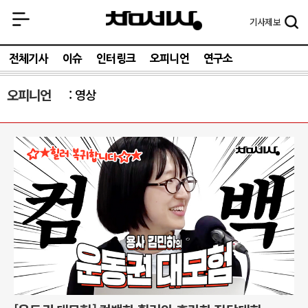
기사
제보
전체기사
이슈
인터링크
오피니언
연구소
오피니언
영상