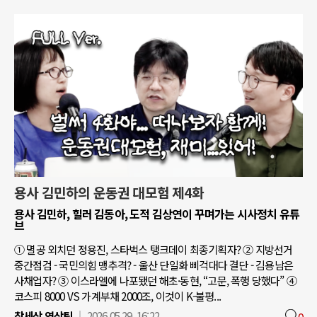
용사 김민하의 운동권 대모험 제4화
용사 김민하, 힐러 김동아, 도적 김상연이 꾸며가는 시사정치 유튜
브
① 멸공 외치던 정용진, 스타벅스 탱크데이 최종기획자? ② 지방선거
중간점검 - 국민의힘 맹추격? - 울산 단일화 삐걱대다 결단 - 김용남은
사채업자? ③ 이스라엘에 나포됐던 해초·동현, “고문, 폭행 당했다” ④
코스피 8000 VS 가계부채 2000조, 이것이 K-불평...
참세상 영상팀
2026.05.29. 16:22
0