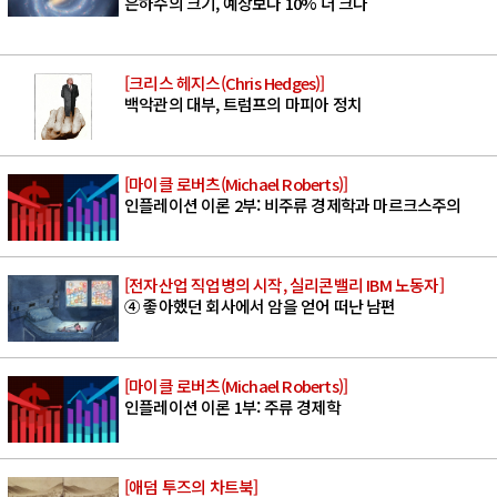
은하수의 크기, 예상보다 10% 더 크다
[크리스 헤지스(Chris Hedges)]
백악관의 대부, 트럼프의 마피아 정치
[마이클 로버츠(Michael Roberts)]
인플레이션 이론 2부: 비주류 경제학과 마르크스주의
[전자산업 직업병의 시작, 실리콘밸리 IBM 노동자]
④ 좋아했던 회사에서 암을 얻어 떠난 남편
[마이클 로버츠(Michael Roberts)]
인플레이션 이론 1부: 주류 경제학
[애덤 투즈의 차트북]