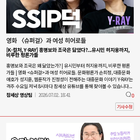
영화 〈슈퍼걸〉과 여성 히어로들
[K-컬처, Y-RAY] 홍명보와 조국은 닮았다?...유시민 허지웅까지,
비루한 평론가들
홍명보와 조국은 왜 닮았는가? | 유시민부터 허지웅까지, 비루한 평론
가들 | 영화 <슈퍼걸>과 여성 히어로들. 문화평론가 손희정, 대중문화
애호가 성지훈, 웹툰작가 진정성이 전해주는 대중문화 이야기 Y-RAY는
격주 수요일 저녁 8시마다 참세상 유튜브를 통해 찾아볼 수 있습니다...
참세상 영상팀
2026.07.02. 18:41
0
기사수정