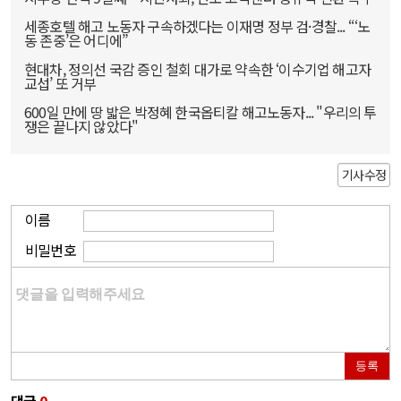
세종호텔 해고 노동자 구속하겠다는 이재명 정부 검·경찰... “‘노
동 존중’은 어디에”
현대차, 정의선 국감 증인 철회 대가로 약속한 ‘이수기업 해고자
교섭’ 또 거부
600일 만에 땅 밟은 박정혜 한국옵티칼 해고노동자... "우리의 투
쟁은 끝나지 않았다"
기사수정
이름
비밀번호
등록
댓글
0