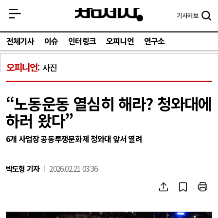
기사
제보
전체기사
이슈
인터링크
오피니언
연구소
오피니언
사진
“노동운동 열심히 해라? 청와대에
하러 왔다”
6개 사업장 공동투쟁문화제 청와대 앞서 열려
박도형 기자
2026.02.21 03:36