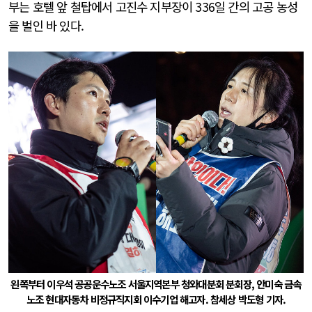
부는 호텔 앞 철탑에서 고진수 지부장이 336일 간의 고공 농성
을 벌인 바 있다.
왼쪽부터 이우석 공공운수노조 서울지역본부 청와대분회 분회장, 안미숙 금속
노조 현대자동차 비정규직지회 이수기업 해고자. 참세상 박도형 기자.