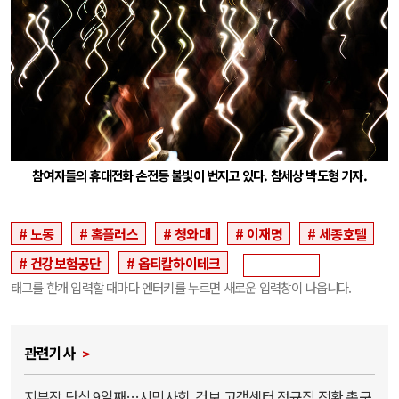
참여자들의 휴대전화 손전등 불빛이 번지고 있다. 참세상 박도형 기자.
노동
홈플러스
청와대
이재명
세종호텔
건강보험공단
옵티칼하이테크
태그를 한개 입력할 때마다 엔터키를 누르면 새로운 입력창이 나옵니다.
관련기사
지부장 단식 9일째…시민사회, 건보 고객센터 정규직 전환 촉구