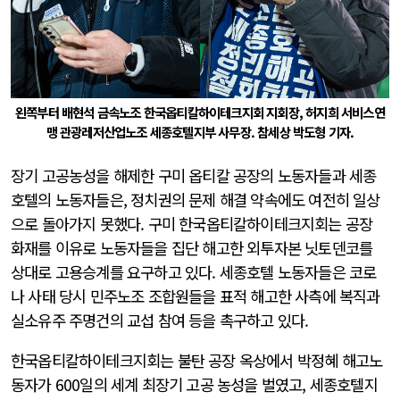
왼쪽부터 배현석 금속노조 한국옵티칼하이테크지회 지회장, 허지희 서비스연
맹 관광레저산업노조 세종호텔지부 사무장. 참세상 박도형 기자.
장기 고공농성을 해제한 구미 옵티칼 공장의 노동자들과 세종
호텔의 노동자들은, 정치권의 문제 해결 약속에도 여전히 일상
으로 돌아가지 못했다. 구미 한국옵티칼하이테크지회는 공장
화재를 이유로 노동자들을 집단 해고한 외투자본 닛토덴코를
상대로 고용승계를 요구하고 있다. 세종호텔 노동자들은 코로
나 사태 당시 민주노조 조합원들을 표적 해고한 사측에 복직과
실소유주 주명건의 교섭 참여 등을 촉구하고 있다.
한국옵티칼하이테크지회는 불탄 공장 옥상에서 박정혜 해고노
동자가 600일의 세계 최장기 고공 농성을 벌였고, 세종호텔지