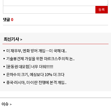
등록
댓글
0
최신기사
미 재무부, 엔화 방어 개입…미 국채 대..
기술봉건제 가설을 위한 마르크스주의적 논..
[운동권 대모험] 너무 더워!!!!!!!
은하수의 크기, 예상보다 10% 더 크다
중국·러시아, 미·이란 전쟁에 본격 개입..
이슈