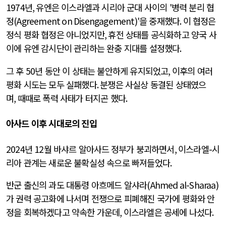
1974
년
,
유엔은 이스라엘과 시리아 군대 사이의
'
병력 분리 협
정
(Agreement on Disengagement)'
을 중재했다
.
이 협정은
정식 평화 협정은 아니었지만
,
휴전 상태를 공식화하고 양국 사
이에 유엔 감시단이 관리하는 완충 지대를 설정했다
.
그 후
50
년 동안 이 상태는 불안하게 유지되었고
,
이후의 여러
평화 시도는 모두 실패했다
.
분쟁은 사실상 동결된 상태였으
며
,
때때로 폭력 사태가 터지곤 했다
.
아사드 이후 시대로의 진입
2024
년
12
월 바샤르 알아사드
정부가 붕괴하면서
,
이스라엘
-
시
리아 관계는 새로운 불확실성 속으로 빠져들었다
.
반군 출신의 과도 대통령 아흐메드 알샤라
(Ahmed al-Sharaa)
가 권력 공고화에 나서며 전쟁으로 피폐해진 국가에 평화와 안
정을 회복하겠다고 약속한 가운데
,
이스라엘은 공세에 나섰다
.