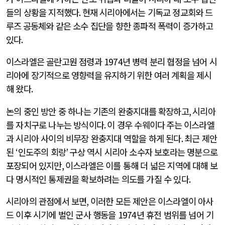
들의 상황을 지적했다
.
현재 시리아에서는 기독교 정교회와 드
루즈
공동체와 같은 소수 집단을 향한 종파적 폭력이 증가하고
있다
.
이스라엘은 골란고원 점령과
1974
년 병력 분리 협정을 넘어 시
리아에 장기적으로 영향력을 유지하기 위한 여러 계획을 제시
해 왔다
.
논의 중인 방안 중 하나는 기존의 완충지대를 확장하고
,
시리아
를 자치구로 나누는 방식이다
.
이 경우 수웨이다
주는 이스라엘
과 시리아 사이의 비무장 완충지대 역할을 하게 된다
.
최근 제안
된
‘
인도주의 회랑
’
구상 역시 시리아 소수자 보호라는 명분으로
포장되어 있지만
,
이스라엘은 이를 통해 더 넓은 지역에 대해 보
다 명시적인 통제권을 확보하려는 의도를 가질 수 있다
.
시리아의 관점에서 보면
,
이러한 모든 제안은 이스라엘이 아사
드 이후 시기에 벌인 군사 행동을
1974
년 휴전 범위를 넘어 기