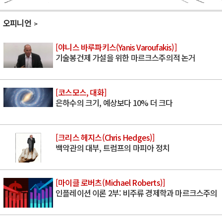
오피니언
[야니스 바루파키스(Yanis Varoufakis)]
기술봉건제 가설을 위한 마르크스주의적 논거
[코스모스, 대화]
은하수의 크기, 예상보다 10% 더 크다
[크리스 헤지스(Chris Hedges)]
백악관의 대부, 트럼프의 마피아 정치
[마이클 로버츠(Michael Roberts)]
인플레이션 이론 2부: 비주류 경제학과 마르크스주의