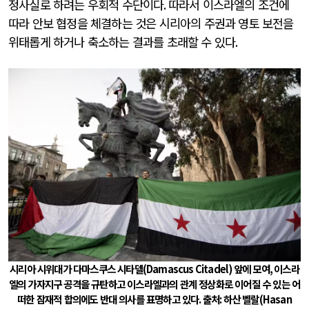
정사실로 하려는 우회적 수단이다
.
따라서 이스라엘의 조건에
따라 안보 협정을 체결하는 것은 시리아의 주권과 영토 보전을
위태롭게 하거나 축소하는 결과를 초래할 수 있다
.
시리아 시위대가 다마스쿠스 시타델
(Damascus Citadel)
앞에 모여
,
이스라
엘의 가자지구 공격을 규탄하고 이스라엘과의 관계 정상화로 이어질 수 있는 어
떠한 잠재적 합의에도 반대 의사를 표명하고 있다
.
출처
:
하산 벨랄
(Hasan