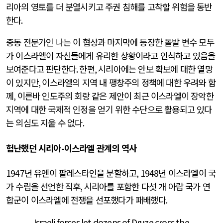
리아의 영토를 더 분열시키고 주권 침해를 고착할 위험을 동반
한다
.
중동 전문가인 나는 이 협상과 마지막에 등장한 돌발 변수 모두
가 이스라엘이 자신들에게 유리한 상황이라고 인식하고 있음을
보여준다고 판단한다
.
한편
,
시리아에는 안보 확보에 대한 열망
이 있지만
,
이스라엘의 지역 내 팽창주의 정책에 대한 우려와 함
께
,
이른바 인도주의 회랑 같은 제안이 최근 이스라엘이 장악한
지역에 대한 국제적 인정을 얻기 위한 수단으로 활용되고 있다
는 의심도 지울 수 없다
.
험난했던 시리아
-
이스라엘 관계의 역사
1947
년 유엔이 팔레스타인을 분할하고
, 1948
년 이스라엘이 국
가 수립을 선언한 직후
,
시리아를 포함한 다섯 개 아랍 국가 연
합군이 이스라엘에 전쟁을 선포했다가 패배했다
.
Israeli forces let dozens of Druze cross the