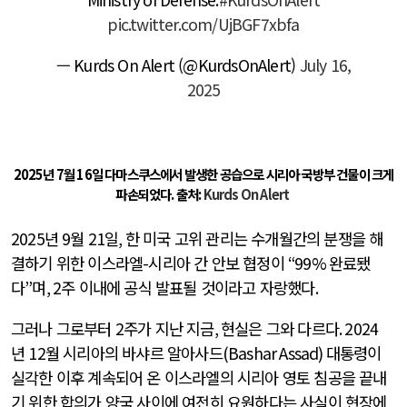
pic.twitter.com/UjBGF7xbfa
— Kurds On Alert (@KurdsOnAlert)
July 16,
2025
2025년 7월 16일 다마스쿠스에서 발생한 공습으로 시리아 국방부 건물이 크게
파손되었다. 출처:
Kurds On Alert
2025
년
9
월
21
일
,
한 미국 고위 관리는 수개월간의 분쟁을 해
결하기 위한 이스라엘
-
시리아 간 안보 협정이
“99%
완료됐
다
”
며
, 2
주 이내에 공식 발표될 것이라고 자랑했다
.
그러나 그로부터
2
주가 지난 지금
,
현실은 그와 다르다
. 2024
년
12
월 시리아의 바샤르 알아사드
(Bashar Assad)
대통령이
실각한 이후 계속되어 온 이스라엘의 시리아 영토 침공을 끝내
기 위한 합의가 양국 사이에 여전히 요원하다는 사실이 현장에