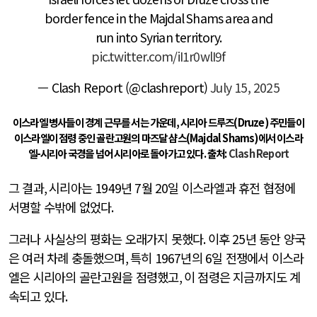
border fence in the Majdal Shams area and
run into Syrian territory.
pic.twitter.com/iI1r0wlI9f
— Clash Report (@clashreport)
July 15, 2025
이스라엘 병사들이 경계 근무를 서는 가운데, 시리아 드루즈(Druze) 주민들이
이스라엘이 점령 중인 골란고원의 마즈달 샴스(Majdal Shams)에서 이스라
엘-시리아 국경을 넘어 시리아로 돌아가고 있다. 출처:
Clash Report
그 결과
,
시리아는
1949
년
7
월
20
일 이스라엘과 휴전 협정에
서명할 수밖에 없었다
.
그러나 사실상의 평화는 오래가지 못했다
.
이후
25
년 동안 양국
은 여러 차례 충돌했으며
,
특히
1967
년의
6
일 전쟁에서 이스라
엘은 시리아의 골란고원을 점령했고
,
이 점령은 지금까지도 계
속되고 있다
.