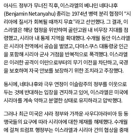
아사드 정부가 무너진 직후
,
이스라엘의 베냐민 네타냐후
(Benjamin Netanyahu)
총리는
1974
년 병력 분리 협정이
“
시
리아에 질서가 회복될 때까지 무효
”
라고 선언했다
.
그 결과
,
이
스라엘은 해당 협정을 위반하며 골란고원 내 비무장 지대를 점
령했고
,
시리아 내 통제 지역을 확대했다
.
수개월 동안 이스라엘
은 시리아 전역에서 공습을 벌였고
,
다마스쿠스 대통령궁 인근
을 포함해 시리아 군사 거점을 반복적으로 폭격했다
.
이스라엘
은 이러한 공격이 이란으로부터의 무기 이전을 차단하고
,
국경
을 보호하며 자국 안보를 보장하기 위한 조치라고 주장했다
.
동시에
,
네타냐후와 극우 연정이 이슬람주의 정부를 이웃으로
두는 것에 반대하는 입장을 견지하고 있어
,
이스라엘은 미국에
시리아를 계속 약하고 분열한 상태로 유지하라고 압박했다
.
그러나 최근 미국은 샤라 정부와 가까운 사우디아라비아 등 동
맹국들의 요구에 따라 시리아에 대한 제재를 해제했다
.
수개월
에 걸쳐 트럼프 행정부는 이스라엘과 시리아 간의 협상을 중재