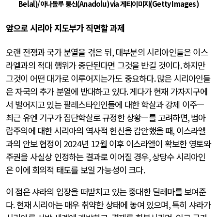
Belal)/
아나돌루 통신
(Anadolu) via
게티이미지
(Getty Images)
앞으로 시리아 지도부가 직면할 과제
오랜 전쟁과 국가 분열을 겪은 뒤
,
대부분의 시리아인들은 이스
라엘과의 적대 행위가 중단된다면 그것을 반길 것이다
.
하지만
그것이 어떤 대가로 이루어지는가도 중요하다
.
많은 시리아인들
은 자국의 추가 분열에 반대하고 있다
.
게다가 현재 가자지구에
서 벌어지고 있는 팔레스타인인들에 대한 학살과 강제 이주—
최근 유엔 기구가 집단학살로 규정한 상황—를 고려하면
,
범아
랍주의에 대한 시리아의 역사적 헌신을 감안했을 때
,
이스라엘
과의 안보 협정이
2024
년
12
월 이후 이스라엘이 확보한 영토와
주권을 사실상 인정하는 결과로 이어질 경우
,
상당수 시리아인
은 이에 회의적 태도를 보일 가능성이 크다
.
이 점은 샤라의 입장을 떠받치고 있는 중대한 딜레마를 보여준
다
.
현재 시리아는 매우 취약한 상태에 놓여 있으며
,
특히 샤라가