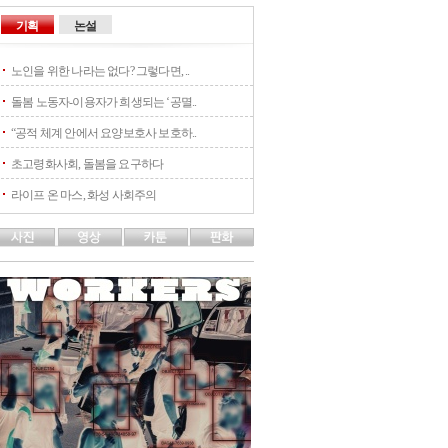
기획
논설
노인을 위한 나라는 없다? 그렇다면, ..
돌봄 노동자-이용자가 희생되는 ‘공멸..
“공적 체계 안에서 요양보호사 보호하..
초고령화사회, 돌봄을 요구하다
라이프 온 마스, 화성 사회주의