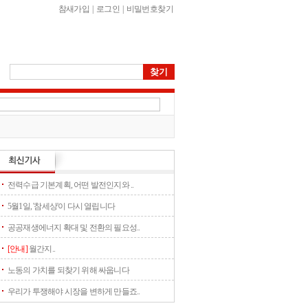
참새가입
|
로그인
|
비밀번호찾기
전력수급 기본계획, 어떤 발전인지와 ..
5월1일, '참세상'이 다시 열립니다
공공재생에너지 확대 및 전환의 필요성..
[안내]
월간지..
노동의 가치를 되찾기 위해 싸웁니다
우리가 투쟁해야 시장을 변하게 만들죠..