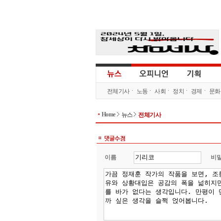
전체기사
노동
사회
정치
경제
문화
Home
뉴스
전체기사
이름
비