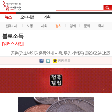
뉴스
오피니언
기획
전체기사
노동
사회
정치
경제
문화
국제
불로소득
[워커스 사전]
공현(청소년인권운동연대 지음, 투명가방끈)
2023.02.24 11:25
카카오톡