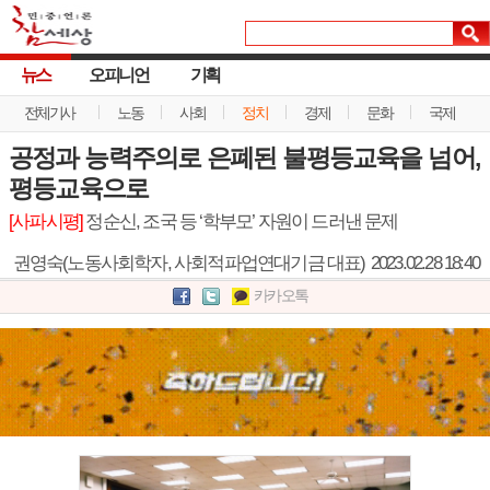
뉴스
오피니언
기획
전체기사
노동
사회
정치
경제
문화
국제
공정과 능력주의로 은폐된 불평등교육을 넘어,
평등교육으로
[사파시평]
정순신, 조국 등 ‘학부모’ 자원이 드러낸 문제
권영숙(노동사회학자, 사회적파업연대기금 대표)
2023.02.28 18:40
카카오톡