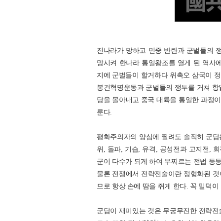
진나라가 망하고 민중 반란과 군벌들의 쟁
망시켜 한나라 통일왕조를 열게 된 역사에
지에 군벌들이 할거하다 위촉오 삼국이 정
봉건혁명운동과 군벌들의 쟁투를 거쳐 항일
당을 몰아내고 중국 대륙을 통일한 과정이 
룬다.
평화주의자의 양심에 찔려도 솔직히 군담은 
위, 돌파, 기습, 유격, 공성전과 고지전,
군이 다수가 되게 하여 무찌르는 전법 등등
물론 전쟁에서 전략전술이란 정형화된 것
므로 항상 손에 땀을 쥐게 한다. 꼭 밀덕
군담이 재미있는 것은 무궁무진한 전략전술