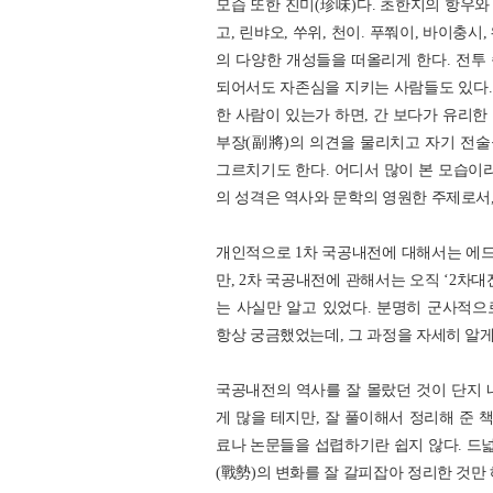
모습 또한 진미(珍味)다. 초한지의 항우
고, 린뱌오, 쑤위, 천이. 푸쭤이, 바이충
의 다양한 개성들을 떠올리게 한다. 전투
되어서도 자존심을 지키는 사람들도 있다.
한 사람이 있는가 하면, 간 보다가 유리한
부장(副將)의 의견을 물리치고 자기 전
그르치기도 한다. 어디서 많이 본 모습이
의 성격은 역사와 문학의 영원한 주제로서
개인적으로 1차 국공내전에 대해서는 에드거
만, 2차 국공내전에 관해서는 오직 ‘2차
는 사실만 알고 있었다. 분명히 군사적
항상 궁금했었는데, 그 과정을 자세히 알게
국공내전의 역사를 잘 몰랐던 것이 단지 
게 많을 테지만, 잘 풀이해서 정리해 준 
료나 논문들을 섭렵하기란 쉽지 않다. 드
(戰勢)의 변화를 잘 갈피잡아 정리한 것만