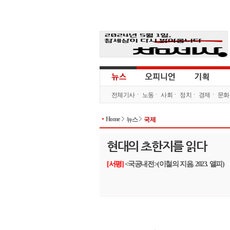
전체기사
노동
사회
정치
경제
문화
Home
뉴스
국제
현대의 초한지를 읽다
[서평]
<국공내전>(이철의 지음. 2023. 앨피)