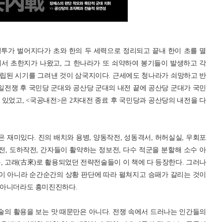
투가 벌어지다가 초와 한의 두 세력으로 정리되고 끝내 한이 초를 멸
서 초한지가 나왔고, 그 한나라가 또 쇠약하여 봉기들이 발생하고 각
립된 시기를 그려낸 것이 삼국지이다. 근세에도 청나라가 쇠망하고 반
전쟁 후 국민당 군대와 공산당 군대의 내전 끝에 공산당 군대가 국민
있었고, <국공내전>은 2차대전 종료 후 국민당과 공산당의 내전을 다
재미있다. 진의 배치와 용병, 양동작전, 성동격서, 허허실실, 우회포
 회전, 도하작전, 간자들이 활약하는 정보전, 다수 적군을 분할해 소수 아
, 고래(古來)로 활용되었던 전략전술들이 이 책에 다 등장한다. 그러나
이 아니라 순간순간의 상황 판단에 따라 펼쳐지고 승패가 갈리는 것이
이 아니더라도 흥미진진하다.
의 활용을 보는 맛 때문만은 아니다. 전쟁 속에서 드러나는 인간들의