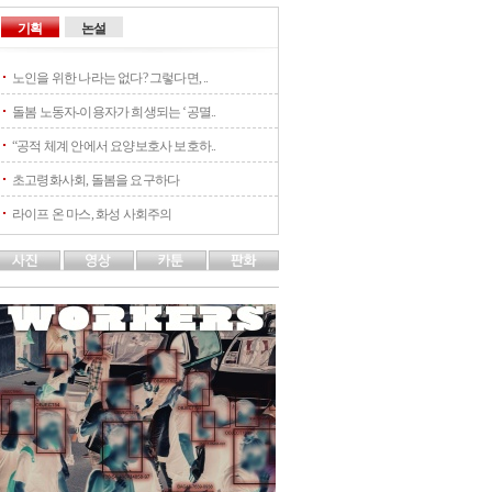
기획
논설
노인을 위한 나라는 없다? 그렇다면, ..
돌봄 노동자-이용자가 희생되는 ‘공멸..
“공적 체계 안에서 요양보호사 보호하..
초고령화사회, 돌봄을 요구하다
라이프 온 마스, 화성 사회주의