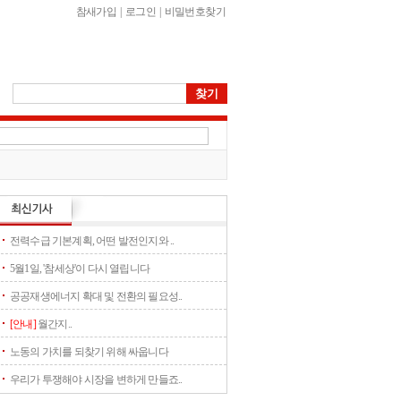
참새가입
|
로그인
|
비밀번호찾기
전력수급 기본계획, 어떤 발전인지와 ..
5월1일, '참세상'이 다시 열립니다
공공재생에너지 확대 및 전환의 필요성..
[안내]
월간지..
노동의 가치를 되찾기 위해 싸웁니다
우리가 투쟁해야 시장을 변하게 만들죠..