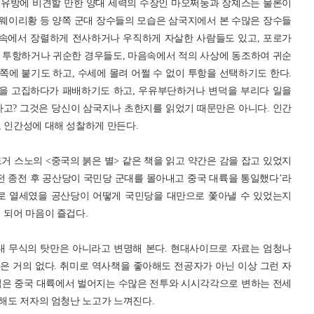
와 유방에 비견할 만한 양대 세력의 수장인 마오쩌둥과 장졔스는 물론이
시, 웨이리황 등 양쪽 군대 장수들의 모습은 삼국지에서 본 수많은 장수들
 속에서 장렬하게 전사하거나 우직하게 자살한 사람들도 있고, 포로가
 투항하거나 귀순한 경우들도, 마음속에서 적의 사상에 동조하여 귀순
 쪽에 붙기도 하고, 수세에 몰려 어쩔 수 없이 투항을 선택하기도 한다.
술을 고집하다가 패배하기도 하고, 우유부단하거나 변덕을 부리다 일을
라고? 그것은 당신이 삼국지나 초한지를 읽었기 때문만은 아니다. 인간
, 인간성에 대해 성찰하게 만든다.
 스노의 <중국의 붉은 별> 같은 책을 읽고 약간은 감을 잡고 있었지
대전 종전 후 공산당이 국민당 군대를 몰아내고 중국 대륙을 통일했다’라
으로 열세였을 공산당이 어떻게 국민당을 대만으로 쫓아낼 수 있었는지
 되어 마음이 즐겁다.
내 무식의 탓만은 아니라고 변명해 본다. 현대사이므로 자료는 엄청나
책은 거의 없다. 취미로 역사책을 좋아해도 전공자가 아닌 이상 그런 자
넓은 중국 대륙에서 벌어지는 수많은 전투와 시시각각으로 변하는 전세
 해도 저자의 엄청난 노고가 느껴진다.