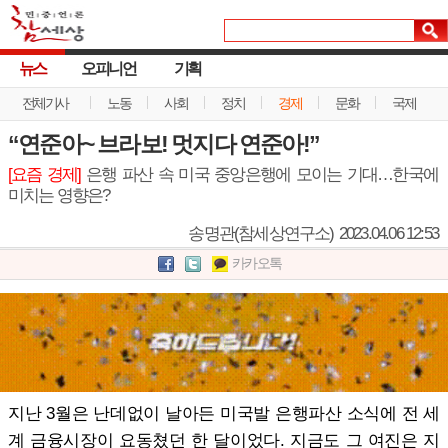
뉴스
오피니언
기획
전체기사
노동
사회
정치
경제
문화
국제
“연준아~ 브라보! 멋지다 연준아!”
[요즘 경제]
은행 파산 속 미국 중앙은행에 모이는 기대…한국에
미치는 영향은?
송명관(참세상연구소)
2023.04.06 12:53
카카오톡
지난 3월은 난데없이 날아든 미국발 은행파산 소식에 전 세
계 금융시장이 요동쳤던 한 달이었다. 지금도 그 여진은 지