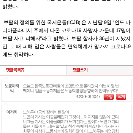
밝혔다.
‘보팔의 정의를 위한 국제운동(ICJB)’은 지난달 9일 “인도 마
디아플라데시 주에서 나온 코로나19 사망자 가운데 17명이
보팔 사고 피해자”라고 밝혔다. 보팔 참사가 36년이 지났지
만 그 때 피해 입은 사람들은 면역체계가 망가져 코로나19
에도 취약하다.
댓글목록(8)
댓글쓰기
노동아저
오늘도 한국노동판 빠벨이 조명탑으로 올라갔다. 이번이 몇 번
씨
째이냐. 임금노동자계급은 노동혁명당을 향하여 전력투구다!
2020.06.01 10:47
수정
삭제
아저씨
노해투야 긍께 잘 바바란 말여
노연의 기사는 이중풀레인가 그것이 느껴지지를 않찮여. 근디
너그들 기사는 이중플레이가 느껴진다는 말이다. 노연 대가리
들은 지들이 머 되는 줄 알고 착각 속에 빠져있지만 기사는 사
회주의 사상과 노동자성이 일치하잖어. 아, 노해투는 파업경험