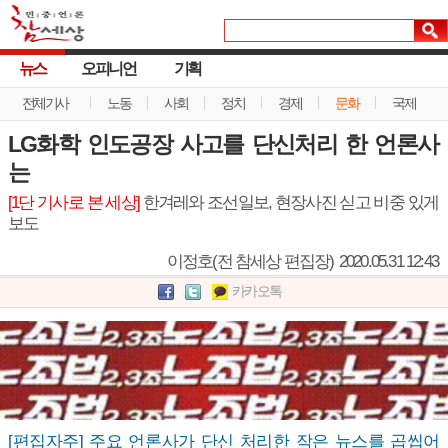
뉴스
오피니언
기획
전체기사
노동
사회
정치
경제
문화
국제
LG화학 인도공장 사고를 단신처리 한 언론사
는
[1단 기사로 본 세상]
한겨레와 조선일보, 현장사진 싣고 비중 있게
보도
이정호(전 참세상 편집장)
2020.05.31 12:43
카카오톡
[편집자주] 주요 언론사가 단신 처리한 작은 뉴스를 곱씹어