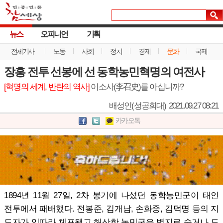
뉴스
오피니언
기획
전체기사
노동
사회
정치
경제
문화
국제
장흥 전투 선봉에 선 동학농민혁명의 여전사
[혁명의 세계, 반란의 역사]
이소사(李召史)를 아십니까?
배성인(성공회대)
2021.09.27 08:21
카카오톡
1894년 11월 27일, 2차 봉기에 나섰던 동학농민군이 태인
전투에서 패배했다. 전봉준, 김개남, 손화중, 김덕명 등의 지
도자가 잇따라 체포됐고 해산한 농민군은 벽지로 숨거나 도