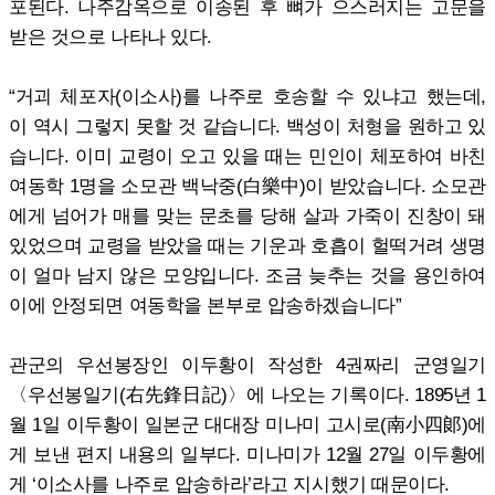
포된다. 나주감옥으로 이송된 후 뼈가 으스러지는 고문을
받은 것으로 나타나 있다.
“거괴 체포자(이소사)를 나주로 호송할 수 있냐고 했는데,
이 역시 그렇지 못할 것 같습니다. 백성이 처형을 원하고 있
습니다. 이미 교령이 오고 있을 때는 민인이 체포하여 바친
여동학 1명을 소모관 백낙중(白樂中)이 받았습니다. 소모관
에게 넘어가 매를 맞는 문초를 당해 살과 가죽이 진창이 돼
있었으며 교령을 받았을 때는 기운과 호흡이 헐떡거려 생명
이 얼마 남지 않은 모양입니다. 조금 늦추는 것을 용인하여
이에 안정되면 여동학을 본부로 압송하겠습니다”
관군의 우선봉장인 이두황이 작성한 4권짜리 군영일기
〈우선봉일기(右先鋒日記)〉에 나오는 기록이다. 1895년 1
월 1일 이두황이 일본군 대대장 미나미 고시로(南小四郞)에
게 보낸 편지 내용의 일부다. 미나미가 12월 27일 이두황에
게 ‘이소사를 나주로 압송하라’라고 지시했기 때문이다.