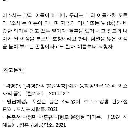
이소사는 그의 이름이 아니다. 우리는 그의 이름조차 모른
다. ‘소사’는 이름이 아니며 지금의 ‘여사’ 또는 ‘씨(氏)’와 비
슷한 의미를 담고 있는 말이다. 결혼을 했거나 그 정도의 나
이가 된 여성을 부르던 호칭이라고 한다. 남편을 잃은 여성
을 높여 부르는 존칭이라고도 한다. 이름부터 되찾자.
[참고문헌]
· 곽병찬, “[곽병찬의 향원익청] 여자 동학농민군 ‘거괴’ 이소
사의 꿈”, 〈한겨레〉, 2016.12.7
· 명금혜정, 《깊은 강은 소리없이 흐르고-장흥 편(개정
판)》, 모시는사람들, 2021
· 문충선·박정민·박홍규·박형모·윤정현·이미옥, 《1894 석
대들》, 장흥문화공작소, 2021