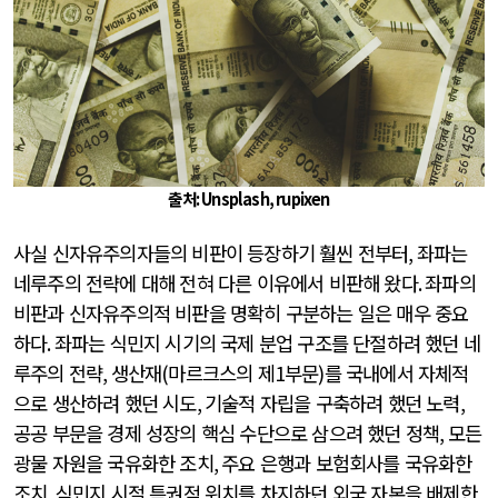
출처: Unsplash, rupixen
사실 신자유주의자들의 비판이 등장하기 훨씬 전부터
,
좌파는
네루주의 전략에 대해 전혀 다른 이유에서 비판해 왔다
.
좌파의
비판과 신자유주의적 비판을 명확히 구분하는 일은 매우 중요
하다
.
좌파는 식민지 시기의 국제 분업 구조를 단절하려 했던 네
루주의 전략
,
생산재
(
마르크스의 제
1
부문
)
를 국내에서 자체적
으로 생산하려 했던 시도
,
기술적 자립을 구축하려 했던 노력
,
공공 부문을 경제 성장의 핵심 수단으로 삼으려 했던 정책
,
모든
광물 자원을 국유화한 조치
,
주요 은행과 보험회사를 국유화한
조치
,
식민지 시절 특권적 위치를 차지하던 외국 자본을 배제한