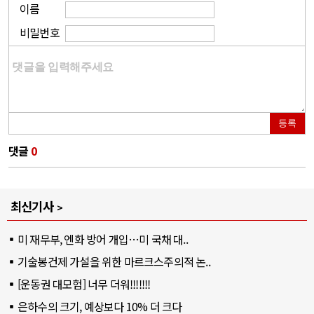
이름
비밀번호
등록
댓글
0
최신기사
미 재무부, 엔화 방어 개입…미 국채 대..
기술봉건제 가설을 위한 마르크스주의적 논..
[운동권 대모험] 너무 더워!!!!!!!
은하수의 크기, 예상보다 10% 더 크다