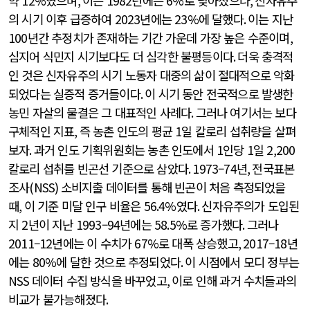
약
12%
였으며
,
이는
1982
년에는
6%
로 낮아졌으나
,
신자유주
의 시기 이후 급증하여
2023
년에는
23%
에 달했다
.
이는 지난
100
년간 추정치가 존재하는 기간 가운데 가장 높은 수준이며
,
심지어 식민지 시기보다도 더 심각한 불평등이다
.
더욱 충격적
인 것은 신자유주의 시기 노동자 대중의 삶이 절대적으로 악화
되었다는 실증적 증거들이다
.
이 시기 동안 전국적으로 발생한
농민 자살의 물결은 그 대표적인 사례다
.
그러나 여기서는 보다
구체적인 지표
,
즉 농촌 인도의 평균
1
일 칼로리 섭취량을 살펴
보자
.
과거 인도 기획위원회는 농촌 인도에서
1
인당
1
일
2,200
칼로리 섭취를 빈곤선 기준으로 삼았다
. 1973
–
74
년
,
전국표본
조사
(NSS)
소비지출 데이터를 통해 빈곤이 처음 측정되었을
때
,
이 기준 미달 인구 비율은
56.4%
였다
.
신자유주의가 도입된
지
2
년이 지난
1993
–
94
년에는
58.5%
로 증가했다
.
그러나
2011
–
12
년에는 이 수치가
67%
로 대폭 상승했고
, 2017
–
18
년
에는
80%
에 달한 것으로 추정되었다
.
이 시점에서 모디 정부는
NSS
데이터 수집 방식을 바꾸었고
,
이로 인해 과거 수치들과의
비교가 불가능해졌다
.