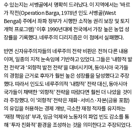
수 있는지는 서벵골에서 명확히 드러났다
.
이 지역에서는
'
바르
가 작전
(Operation Barga, 1978
년 인도 서벵골
(West
Bengal)
주에서 좌파 정부가 시행한 소작농 권리 보장 및 토지
개혁 프로그램
)'
이후
1990
년대에 전국에서 가장 높은 농업 성
장률을 기록했다
.
네루주의 디리지즘은 이 점에서 실패했다
.
반면 신자유주의자들의 네루주의 전략 비판은 전혀 다른 내용
이며
,
일종의 지적 눈속임에 기반하고 있었다
.
그들은
‘
내향적 발
전 전략
’
과
‘
외향적 발전 전략
’
을 대비시키며
,
동아시아 국가들
의 경험을 근거로 후자가 훨씬 높은 성장률을 달성했다고 주장
했다
.
따라서 인도도 네루주의적
‘
내향적
’
전략 대신
,
동아시아
국가들이 채택한
‘
외향적
’
전략을 따랐다면 훨씬 더 나았을 것이
라 주장했다
.
이
‘
외향적
’
전략은 재화
·
서비스
·
자본
(
금융 포함
)
의 유입을 허용하는 경제 개방
,
극소한 재정 적자를 유지하는
‘
재정 책임성
’
부과
,
임금 억제와 노동자의 파업 빈도 감소를 통
해
‘
투자 친화적
’
환경을 조성하는 것을 의미한다고 주장되었다
.