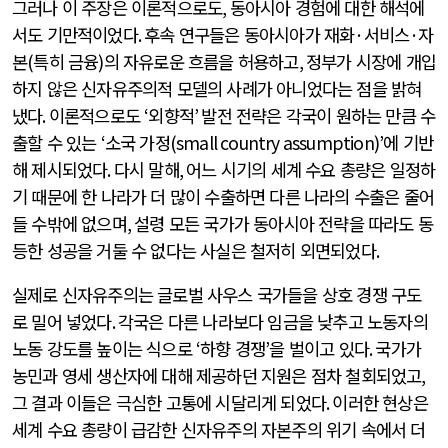
그러나 이 주장은 이론적으로도
,
동아시아 경험에 대한 해석에
서도 기만적이었다
.
후속 연구들은 동아시아가 재화
·
서비스
·
자
본
(
특히 금융
)
의 자유로운 흐름을 허용하고
,
정부가 시장에 개입
하지 않은 신자유주의적 모델의 사례가 아니었다는 점을 밝혀
냈다
.
이론적으로도
‘
외향적
’
발전 전략은 각국이 원하는 만큼 수
출할 수 있는
‘
소국 가정
(small country assumption)’
에 기반
해 제시되었다
.
다시 말해
,
어느 시기의 세계 수요 총량은 일정하
기 때문에 한 나라가 더 많이 수출하면 다른 나라의 수출은 줄어
들 수밖에 없으며
,
설령 모든 국가가 동아시아 전략을 따라도 동
등한 성공을 거둘 수 없다는 사실은 철저히 외면되었다
.
실제로 신자유주의는 글로벌 사우스 국가들을 상호 경쟁 구도
로 밀어 넣었다
.
각국은 다른 나라보다 임금을 낮추고 노동자의
노동 강도를 높이는 식으로
‘
하향 경쟁
’
을 벌이고 있다
.
국가가
농민과 영세 생산자에 대해 제공하던 지원은 점차 철회되었고
,
그 결과 이들은 극심한 고통에 시달리게 되었다
.
이러한 현상은
세계 수요 총량이 급감한 신자유주의 자본주의 위기 속에서 더