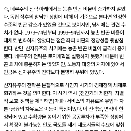
즉
,
네루주의 전략 아래에서는 농촌 빈곤 비율이 증가하지 않았
다
.
독립 직후의 참담한 상황에 비해 이 기준으로 본다면 일정한
수준의 빈곤 감소가 있었을 것으로 보이지만
,
당시에는 관련 수
치가 없다
. 1973
–
74
년부터
1993
–
94
년까지 농촌 빈곤 비율이
대체로 변화하지 않았다는 점은 좌파 비판의 정당성을 뒷받침
한다
.
반면
,
신자유주의 시기에는 농촌 빈곤 비율이 급격히 증가
했다
.
네루주의 전략은 토지개혁을 실행하지 못했기 때문에 빈
곤 퇴치에 충분하지는 않았지만
,
노동자 대중의 처지에 있어서
만큼은 신자유주의 전략보다 분명히 우위에 있었다
.
신자유주의 전략은 본질적으로 식민지 시기의 경제정책 체제로
회귀하는 것을 의미한다
.
이 시기 역시
(
전간기의 제한적
‘
차별
적 보호
’
정책을 제외하면
)
재화
·
서비스의 자유로운 유입과 자
본
·
금융의 자유로운 이동이 특징이었다
.
이 전략은
,
면적이 한
정되어 있고 수확량을 높이기 위한 공공투자가 부족한 상황에
서 확장이 불가능한 인도 국토를 세계 대도시들의 수요에 맞춰