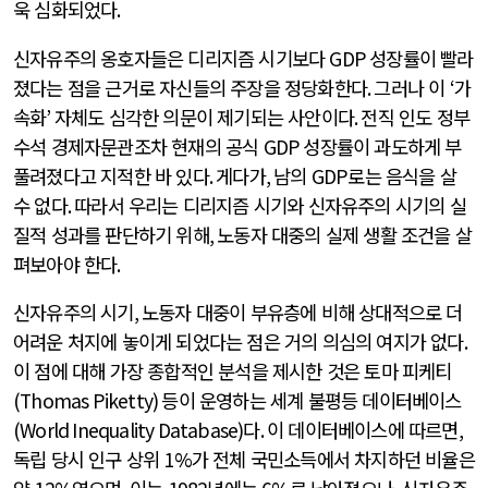
욱 심화되었다
.
신자유주의 옹호자들은 디리지즘 시기보다
GDP
성장률이 빨라
졌다는 점을 근거로 자신들의 주장을 정당화한다
.
그러나 이
‘
가
속화
’
자체도 심각한 의문이 제기되는 사안이다
.
전직 인도 정부
수석 경제자문관조차 현재의 공식
GDP
성장률이 과도하게 부
풀려졌다고 지적한 바 있다
.
게다가
,
남의
GDP
로는 음식을 살
수 없다
.
따라서 우리는 디리지즘 시기와 신자유주의 시기의 실
질적 성과를 판단하기 위해
,
노동자 대중의 실제 생활 조건을 살
펴보아야 한다
.
신자유주의 시기
,
노동자 대중이 부유층에 비해 상대적으로 더
어려운 처지에 놓이게 되었다는 점은 거의 의심의 여지가 없다
.
이 점에 대해 가장 종합적인 분석을 제시한 것은 토마 피케티
(Thomas Piketty)
등이 운영하는 세계 불평등 데이터베이스
(World Inequality Database)
다
.
이 데이터베이스에 따르면
,
독립 당시 인구 상위
1%
가 전체 국민소득에서 차지하던 비율은