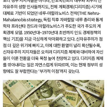
모디 정부 지지자들뿐 아니라
,
인도국민회의 내부와 외부의 신
자유주의 성향 인사들까지도
,
전체 계획경제
(
디리지즘
)
시기에
대체로 기반이 되었던 네루
-
마할라노비스 전략
(THE Nehru-
Mahalanobis strategy,
독립 직후 자와할랄 네루 총리와 통계
학자 프라샨타 찬드라 마할라노비스가 주도한 국가 주도의 계
획경제 모델
. 1950
년대
~1970
년대 초반까지 인도 경제정책의
핵심 기조
)
을 지금 극심하게 악마화하고 있다
.
신자유주의가 점
점 더 깊은 위기에 빠지고
,
이에 대한 환멸이 널리 확산될수록
,
신자유주의 지지자들은 오히려 디리지즘 체제와 대비하여 자신
들이 이룬 전환을 더욱 목청 높여 찬양하고 있다
.
디리지즘 체제
를 깎아내리는 일은 자연스럽게 뒤따르며
,
이는 현재 정부의 성
향에도 잘 부합한다는
‘
부가적 이점
’
까지 갖는다
.