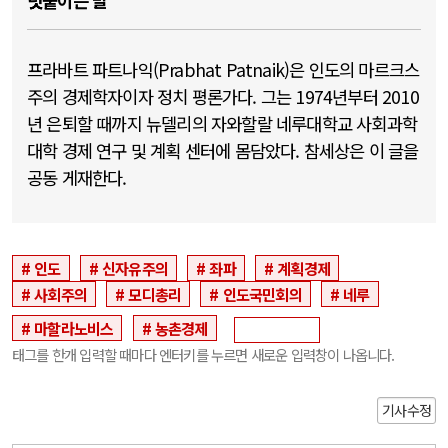
덧붙이는 말
프라바트 파트나익(Prabhat Patnaik)은 인도의 마르크스
주의 경제학자이자 정치 평론가다. 그는 1974년부터 2010
년 은퇴할 때까지 뉴델리의 자와할랄 네루대학교 사회과학
대학 경제 연구 및 계획 센터에 몸담았다. 참세상은 이 글을
공동 게재한다.
인도
신자유주의
좌파
계획경제
사회주의
모디총리
인도국민회의
네루
마할라노비스
농촌경제
태그를 한개 입력할 때마다 엔터키를 누르면 새로운 입력창이 나옵니다.
기사수정