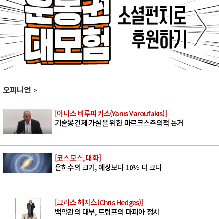
오피니언
[야니스 바루파키스(Yanis Varoufakis)]
기술봉건제 가설을 위한 마르크스주의적 논거
[코스모스, 대화]
은하수의 크기, 예상보다 10% 더 크다
[크리스 헤지스(Chris Hedges)]
백악관의 대부, 트럼프의 마피아 정치