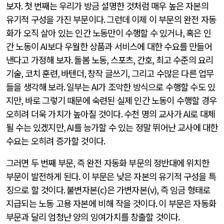
보자
.
첫 번째는 우리가 방금 설명한 것처럼 매우 높은 자본의
유기적 구성을 가진 부문이다
.
그런데 이제 이 부문의 완전 자동
화가 오직 살아 있는 인간 노동만이 수행할 수 있거나
,
혹은 인
간 노동이
AI
보다 우월한 상품과 서비스에 대한 수요를 만들어
낸다고 가정해 보자
.
돌봄 노동
,
스포츠
,
간호
,
최고 수준의 요리
기술
,
코치 훈련
,
바텐더
,
창작 글쓰기
,
그리고 수많은 다른 업무
들을 생각해 보라
.
일부는
AI
가 조악한 방식으로 수행할 수도 있
지만
,
바로 그렇기 때문에 숙련된 실제 인간 노동이 수행할 경우
오히려 더욱 가치가 높아질 것이다
.
수천 명의 교사가
AI
로 대체
될 수는 있겠지만
, AI
를 능가할 수 있는 정말 뛰어난 교사에 대한
수요는 오히려 증가할 것이다
.
그러면 두 번째 부문
,
즉 완전 자동화 부문의 정반대에 위치한
부문이 발전하게 된다
.
이 부문은 낮은 자본의 유기적 구성을 특
징으로 할 것이다
.
불변자본
(c)
은 가변자본
(v),
즉 임금 형태로
지급되는 노동 고용 자본에 비해 작을 것이다
.
이 부문은 자동화
부문과 달리 엄청난 양의 잉여가치를 창출할 것이다
.