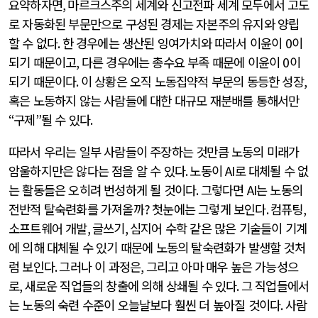
요약하자면
,
마르크스주의 세계와 신고전파 세계 모두에서 고도
로 자동화된 부문만으로 구성된 경제는 자본주의 유지와 양립
할 수 없다
.
한 경우에는 생산된 잉여가치와 따라서 이윤이
0
이
되기 때문이고
,
다른 경우에는 총수요 부족 때문에 이윤이
0
이
되기 때문이다
.
이 상황은 오직 노동집약적 부문의 동등한 성장
,
혹은 노동하지 않는 사람들에 대한 대규모 재분배를 통해서만
“
구제
”
될 수 있다
.
따라서 우리는 일부 사람들이 주장하는 것만큼 노동의 미래가
암울하지만은 않다는 점을 알 수 있다
.
노동이
AI
로 대체될 수 없
는 활동들은 오히려 번성하게 될 것이다
.
그렇다면
AI
는 노동의
전반적 탈숙련화를 가져올까
?
첫눈에는 그렇게 보인다
.
컴퓨팅
,
소프트웨어 개발
,
글쓰기
,
심지어 수학 같은 많은 기술들이 기계
에 의해 대체될 수 있기 때문에 노동의 탈숙련화가 발생할 것처
럼 보인다
.
그러나 이 과정은
,
그리고 아마 매우 높은 가능성으
로
,
새로운 직업들의 창출에 의해 상쇄될 수 있다
.
그 직업들에서
는 노동의 숙련 수준이 오늘날보다 훨씬 더 높아질 것이다
.
사람