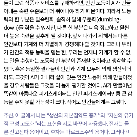
들이 그런 상품과 서비스를 구매하려면
,
인간 노동이
AI
가 만들
어내는 숙련 수준보다 더 뛰어나야 하기 때문이다
.
따라서 노동
력의 한 부분은 탈숙련화
,
솔직히 말해 우둔화
(dumbing-
down)
를 겪을 수 있지만
,
다른 한 부분은 더욱 정교하고 훨씬
더 높은 숙련을 갖추게 될 것이다
.
앞서 나가기 위해서는 다른
인간보다 기계와 더 치열하게 경쟁해야 할 것이다
.
그러나 우리
가 인간의 적응 능력을 믿는 한
,
우리는 언제나 기계가 할 수 없
는 일을 수행하는 노동의 한 부분이 존재할 것이라고 생각할 수
있다
.
혹은 동일한 결과물이 인간과 기계 모두에 의해 생산되더
라도
,
그것이
AI
가 아니라 살아 있는 인간 노동에 의해 만들어졌
을 경우 사람들은 그것을 더 높게 평가할 것이다
. AI
가 만들어낸
똑같이 아름다운 피겨스케이터는 인간 피겨스케이터만큼 큰 감
동을 주지 못할 가능성이 크다
.
적어도 인간들에게는 그렇다
.
추신
.
이 글에서 나는
“
생산의 자본집약도 증가
”
와
“
자본의 유기
적 구성 고도화
”
라는 표현을 서로 바꾸어 사용했다
.
전자는 물
론 신고전파 용어이고
,
후자는 마르크스주의 용어다
.
그러나 이