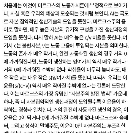
처음에는 이것이 마르크스의 노동가치론에 부정적으로 보이거
나
,
사실 혹은 우리의 예상과 모순되는 것처럼 보인다
. AI
는 극도
로 자본 집약적인 생산기술의 도입을 뜻한다
.
마르크스주의 용
어로 말하면
,
매우 높은 자본의 유기적 구성을 가진 생산과정의
도입을 뜻한다
.
다시 말해
AI
는 매우 높은
c/v
비율을 뜻한다
.
여
기서
c
는 불변자본
, v
는 노동 고용에 투입되는 자본을 의미한다
.
노동의 존재가 매우 작거나
,
완전 자동화된 생산의 경우 거의
0
에 가까워진다면
,
노동이 생산하는 잉여가치 역시 매우 작거나
거의
0
에 가까워질 수밖에 없다
.
착취율이 아무리 높더라도
,
매
우 작은
v
는 매우 작은
s(
잉여가치
)
를 뜻한다
.
따라서 우리는 이
윤율
(s/(c+v))
역시 매우 작아질 수밖에 없다는 결론에 도달한
다
.
이는 마르크스의 가장 유명한
“
자본주의 발전 법칙
”
가운데
하나
,
즉 더 자본집약적인 생산과정이 도입될수록 이윤율이 하
락하는 경향과 일치한다
.
거의 완전히 자동화된 생산의 경우
,
이
윤율은
0
이 되거나
0
에 가까워질 수밖에 없다
.
마르크스와 슘페
터
,
그리고 상식이 말해주듯
,
이윤이
0
인 자본주의는 부조리한