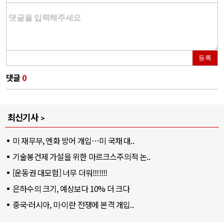
등록
댓글
0
최신기사
미 재무부, 엔화 방어 개입…미 국채 대..
기술봉건제 가설을 위한 마르크스주의적 논..
[운동권 대모험] 너무 더워!!!!!!!
은하수의 크기, 예상보다 10% 더 크다
중국·러시아, 미·이란 전쟁에 본격 개입..