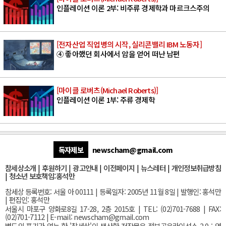
인플레이션 이론 2부: 비주류 경제학과 마르크스주의
[전자산업 직업병의 시작, 실리콘밸리 IBM 노동자]
④ 좋아했던 회사에서 암을 얻어 떠난 남편
[마이클 로버츠(Michael Roberts)]
인플레이션 이론 1부: 주류 경제학
독자제보
newscham@gmail.com
참세상소개
|
후원하기
|
광고안내
|
이전페이지
|
뉴스레터
|
개인정보취급방침
|
청소년 보호책임:홍석만
참세상 등록번호: 서울 아 00111 | 등록일자: 2005년 11월 8일 | 발행인: 홍석만
| 편집인: 홍석만
서울
시 마포구 양화로8길 17-28, 2층 2015호
| TEL: (02)701-7688 | FAX:
(02)701-7112 |
E-mail:
newscham@gmail.com
별도의 표기가 없는 한 '참세상'이 생산한 저작물은 정보공유라이선스 2.0 : 영