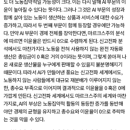
도 더 노동집약적일 가능성이 크다
.
이는 다시 말해
AI
부문의 이
윤이 높아질 수 있다는 뜻이다
.
그러나 그것은
AI
부문의 성장과
함께 살아 있는 노동이 생산하는 상품과 서비스에 대한 수요가
증가하고
,
따라서 두 번째 부문이 함께 등장할 경우에만 가능하
다
.
만약
AI
부문이 경제 전체를 장악한다면
,
마르크스주의 분석
에 따르면 이윤율은 반드시
0
으로 수렴하게 된다
.
신고전파 분
석에서도 마찬가지다
.
노동을 전혀 사용하지 않는 완전 자동화
생산은 총임금이
0
혹은 거의
0
이라는 뜻이며
,
그렇게 쏟아져 나
온 새로운 생산물을 누구에게 판매할 수 있을지 불분명해지기
때문이다
.
따라서
AI
가 만들어낸 풍요는 신고전파 세계에서도
,
노동하지 않는 사람들에게 대규모 재분배가 이루어지지 않는
한
,
총수요 부족으로 이어지며 결과적으로 이윤율을
0
혹은
0
에
가깝게 만든다
.
신고전파 세계에서도 마르크스주의 세계와 마찬
가지로
, AI
의 부상은 노동집약적 활동의 동등한 증가를 동반해
야만 경제의 균형을 유지하고 총수요와 이윤율이
0
으로 추락하
는 것을 막을 수 있다
.