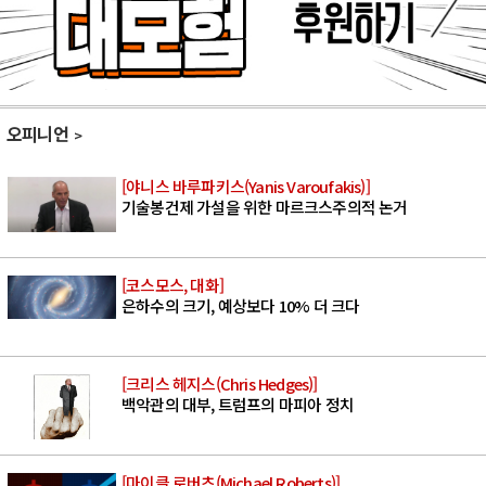
오피니언
[야니스 바루파키스(Yanis Varoufakis)]
기술봉건제 가설을 위한 마르크스주의적 논거
[코스모스, 대화]
은하수의 크기, 예상보다 10% 더 크다
[크리스 헤지스(Chris Hedges)]
백악관의 대부, 트럼프의 마피아 정치
[마이클 로버츠(Michael Roberts)]