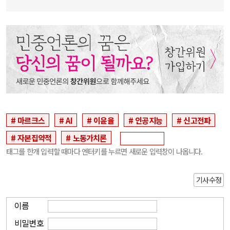
마르크스
AI
이윤율
인공지능
신고전파
자본집약적
노동가치론
태그를 한개 입력할 때마다 엔터키를 누르면 새로운 입력창이 나옵니다.
기사수정
이름
비밀번호