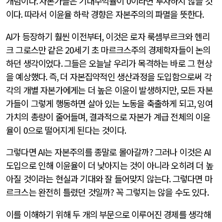
개념이다
.
자본가들은 기대수익률이
0
이라면 투자하지 않을 것
이다
.
따라서 이윤율 하락 경향은 자본주의의 파멸을 뜻한다
.
AI
가 등장하기 훨씬 이전부터
,
이것은 로자 룩셈부르크와 헨리
크 그로스만 같은
20
세기 초 마르크스주의 경제학자들이 논의
하던 생각이었다
.
그들은 오늘날 우리가 목격하는 바로 그 현상
을 예상했다
.
즉
,
더 자본집약적인 생산과정을 도입함으로써 각
각의 개별 자본가에게는 더 높은 이윤이 발생하지만
,
모든 자본
가들이 그렇게 행동하면 살아 있는 노동을 축출하게 되고
,
잉여
가치의 총량이 줄어들며
,
결과적으로 자본가 계급 전체의 이윤
율이
0
으로 떨어지게 된다는 것이다
.
그렇다면
AI
는 자본주의를 종말로 몰아갈까
?
그러나 이것은
AI
도입으로 인해 이윤율이 더 낮아지는 것이 아니라 오히려 더 높
아질 것이라는 현실과 기대와 잘 들어맞지 않는다
.
그렇다면 마
르크스는 완전히 틀렸던 것일까
?
꼭 그렇지는 않을 수도 있다
.
이를 이해하기 위해 두 개의 부문으로 이루어진 경제를 생각해