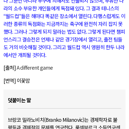
나 그뿐만 아니라 누구에 의해서도 선출되지 않으며
,
부유한 나
라의 소수 부유한 개인들에게 독점돼 있다
.
그 결과 테니스의
“
월드컵
”
들은 해마다 똑같은 장소에서 열린다
.
다행스럽게도 이
러한 종류의 독점화는 지금까지는 축구에 완전히 자리 잡지 못
했다
.
그러나 그렇게 되지 말라는 법도 없다
.
그렇게 된다면 챔피
언스리그 결승전은 언제나 같은 경기장에서 열리고
,
출전 팀들
도 거의 비슷해질 것이다
.
그리고 월드컵 역시 영원히 한두 나라
에서만 개최될 것이다
.
[
출처
]
A different game
[
번역
]
이꽃맘
덧붙이는 말
브랑코 밀라노비치(Branko Milanovic)는 경제학자로 불
평등과 경제정의 문제를 연구한다. 룩셈부르크 소득연구센