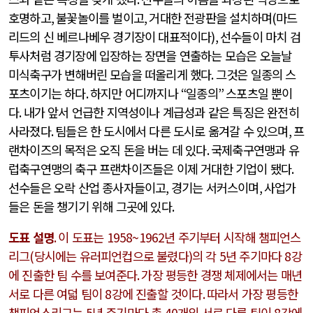
호명하고
,
불꽃놀이를 벌이고
,
거대한 전광판을 설치하며
(
마드
리드의 신 베르나베우 경기장이 대표적이다
),
선수들이 마치 검
투사처럼 경기장에 입장하는 장면을 연출하는 모습은 오늘날
미식축구가 변해버린 모습을 떠올리게 했다
.
그것은 일종의 스
포츠이기는 하다
.
하지만 어디까지나
“
일종의
”
스포츠일 뿐이
다
.
내가 앞서 언급한 지역성이나 계급성과 같은 특징은 완전히
사라졌다
.
팀들은 한 도시에서 다른 도시로 옮겨갈 수 있으며
,
프
랜차이즈의 목적은 오직 돈을 버는 데 있다
.
국제축구연맹과 유
럽축구연맹의 축구 프랜차이즈들은 이제 거대한 기업이 됐다
.
선수들은 오락 산업 종사자들이고
,
경기는 서커스이며
,
사업가
들은 돈을 챙기기 위해 그곳에 있다
.
도표 설명
.
이 도표는
1958~1962
년 주기부터 시작해 챔피언스
리그
(
당시에는 유러피언컵으로 불렸다
)
의 각
5
년 주기마다
8
강
에 진출한 팀 수를 보여준다
.
가장 평등한 경쟁 체제에서는 매년
서로 다른 여덟 팀이
8
강에 진출할 것이다
.
따라서 가장 평등한
챔피언스리그는
5
년 주기마다 총
40
개의 서로 다른 팀이
8
강에