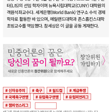
터(LIS)의 선임 학자이며 뉴욕시립대학교(CUNY) 대학원의
객원석좌교수다. 세계은행(World Bank) 연구소 수석 경제
학자로 활동한 바 있으며, 메릴랜드대학과 존스홉킨스대학
초빙교수를 역임했다. 참세상은 이 글을 공동 게재한다.
신자유주의
축구
월드컵
계급투쟁
국제축구연맹
유럽축구연맹
유럽피언리그
챔피언스리그
태그를 한개 입력할 때마다 엔터키를 누르면 새로운 입력창이 나옵니다.