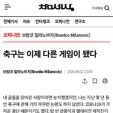
기사
제보
전체기사
이슈
인터링크
오피니언
연구소
오피니언
브랑코 밀라노비치(Branko Milanovic)
축구는 이제 다른 게임이 됐다
브랑코 밀라노비치(Branko Milanovic)
2026.06.02 13:00
내 글들을 읽어온 사람이라면 눈치챘겠지만
,
나는 지난 몇 년 동
안 축구에 관해 거의 아무런 논평도 하지 않았다
.
코로나
19
가 가
져온 중단 때문이기도 했다
.
텅 빈 관중석과 텔레비전 제작진이