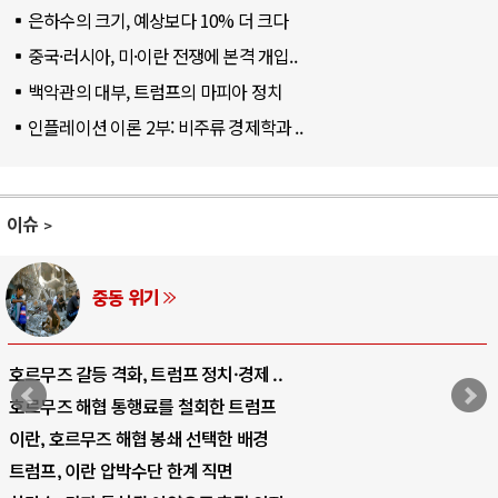
은하수의 크기, 예상보다 10% 더 크다
중국·러시아, 미·이란 전쟁에 본격 개입..
백악관의 대부, 트럼프의 마피아 정치
인플레이션 이론 2부: 비주류 경제학과 ..
이슈
동 위기
A
격화, 트럼프 정치·경제 ..
중국 AI, 저가
 통행료를 철회한 트럼프
AI 국부펀드 구
 해협 봉쇄 선택한 배경
AI 데이터센터
압박수단 한계 직면
AI의 숨은 환경