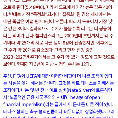
오르게 된다
(5×8=40).
따라서 도표에서 가장 높은 값은
40
이
다
.
반대로 가장
“
독점화
”
되거나
“
집중화
”
된 경쟁 체제에서는
매년 똑같은 여덟 팀이
8
강에 오른다
.
따라서 도표에서 가장 낮
은 값은
8
이다
.
결과적으로 수치가 높을수록 리그는 더 평등하
다는 의미가 된다
.
챔피언스리그는
2000
년대 초반까지는 각 주
기마다 약
25
개의 서로 다른 팀이
8
강에 진출했지만
,
이후에는
그 수가 약
20
개로 감소했다
.
그리고 현재 진행 중인
2023~2027
년 주기에서는 그 수가 약
15
개 정도에 그칠 것으로
보인다
.
현재까지
3
년이 지난 시점의 수치는
12
다
.
추신
. FIFA
와
UEFA
에 대한 이러한 비판이 더 나쁜 조직이 있다
는 사실을 잊게 해서는 안 된다
.
그것은 바로 테니스를 지배하는
조직이다
.
나는 몇 년 전 네이트 실버
(Nate Silver)
와 토론하면
서
‘
노골적인 금융 제국주의의 시대
’(The age of open
financial imperialism)
라
는 글에서 이 문제를 다룬 적이 있다
.
테니스 협회는 축구 협회만큼이나 터무니없이 상업화됐다
.
그러