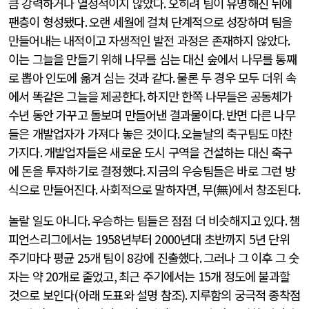
큼 강력하거나 열정적이지 않았다
.
오히려 팀이 유명해진 뒤에
팬층이 형성됐다
.
오랜 세월에 걸쳐 단계적으로 성장하며 팀을
만들어내는 내적이고 자생적인 발전 과정은 존재하지 않았다
.
이는 그늘을 만들기 위해 나무를 심는 대신 숲에서 나무를 통째
로 뽑아 인도에 옮겨 심는 것과 같다
.
물론 두 경우 모두 더위 속
에서 똑같은 그늘을 제공한다
.
하지만 한쪽 나무들은 공동체가
수년 동안 가꾸고 돌보며 만들어낸 결과물이다
.
반면 다른 나무
들은 개발업자가 가져다 놓은 것이다
.
오늘날의 축구팀도 마찬
가지다
.
개발업자들은 새로운 도시 구역을 건설하는 대신 축구
에 돈을 투자하기로 결정했다
.
지금의 우승팀들은 바로 그런 방
식으로 만들어진다
.
사회적으로 말하자면
,
무
(
無
)
에서 창조된다
.
놀랄 일도 아니다
.
우승하는 팀들은 점점 더 비슷해지고 있다
.
챔
피언스리그에서는
1958
년부터
2000
년대 초반까지
5
년 단위
주기마다 평균
25
개 팀이
8
강에 진출했다
.
그러나 그 이후 그 숫
자는 약
20
개로 줄었고
,
최근 주기에서는
15
개 정도에 불과할
것으로 보인다
(
아래 도표와 설명 참조
).
지루함의 궁극적 종착점