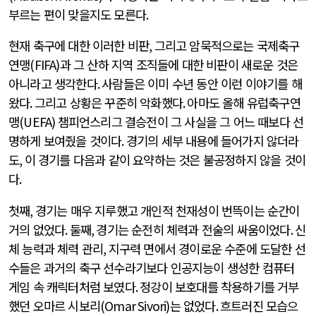
부르는 편이 맞을지도 모른다
.
현재 축구에 대한 이러한 비판
,
그리고 암묵적으로는 국제축구
연맹
(FIFA)
과 그 산하 지역 조직들에 대한 비판이 새로운 것은
아니라고 생각한다
.
사람들은 이미 수년 동안 이런 이야기를 해
왔다
.
그리고 상황은 꾸준히 악화했다
.
아마도 올해 유럽축구연
맹
(UEFA)
챔피언스리그 결승전이 그 사실을 그 어느 때보다 선
명하게 보여줬을 것이다
.
경기의 세부 내용에 들어가지 않더라
도
,
이 경기를 다음과 같이 요약하는 것은 불공정하지 않을 것이
다
.
첫째
,
경기는 매우 지루했고 개인적 천재성이 번뜩이는 순간이
거의 없었다
.
둘째
,
경기는 순전히 체력과 전술의 싸움이었다
.
신
체 능력과 체력 관리
,
지구력 면에서 경이로운 수준에 도달한 선
수들은 과거의 축구 선수라기보다 인공지능이 생성한 컴퓨터
게임 속 캐릭터처럼 보였다
.
정강이 보호대를 착용하기를 거부
했던 오마르 시보리
(Omar Sivori)
는 없었다
.
흐트러진 모습으