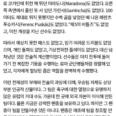
로 코카인에 취한 채 뛰던 마라도나
(Maradona)
도 없었다
.
오른
쪽 측면에서 졸린 듯 서 있던 가린샤
(Garrincha)
도 없었다
. 100
미터도 제대로 뛰지 못했지만 수백 골을 넣었던 배 나온 페렌츠
푸슈카시
(Ferenc Puskás)
도 없었다
. “
제
5
의 비틀즈
”
도 없었
고
,
미친 개성을 지닌 선수도 없었다
.
따라서 예상치 못한 패스도 없었고
,
믿기 어려운 드리블도 없었
으며
,
개인 돌파도 없었고
,
기상천외한 플레이도 없었다
.
대신 넘
쳐났던 것은 전술적 계산뿐이었다
.
선수들은 마치 전투에 들어
가기 전 복잡한 기동을 수행하는 로마 군단병들처럼 정렬해 있
었고
,
각자에게 할당된 좁은 역할을 완벽하게 수행했다
.
이런 천재성의 부재와 전술의 과잉에 더해
,
우승팀 자체도 상당
부분 인공적 산물이다
.
그 팀은 축구에 대한 열정으로 유명하지
않은 유럽의 거대 수도 가운데 한 곳에 외국 자본이 이식해 만든
팀이다
.
물론 지금은 강력한 팬층을 보유하고 있다
.
하지만 그 팬
층이 팀을 만들어낸 것은 아니다
.
팬층은 애초에 팀을 창조할 만