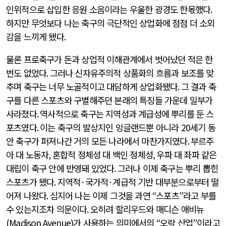
인위적으로 삽입한 응원 소음이라는 우울한 광경도 한몫했다
.
하지만 무엇보다 나는 축구의 극단적인 상업화에 점점 더 소외
감을 느끼게 됐다
.
물론 프로축구가 돈과 상업적 이해관계에서 벗어났던 적은 한
번도 없었다
.
그러나 신자유주의적 상품화의 흐름과 보조를 맞
추며 축구는 너무 노골적이고 대담하게 상업화됐다
.
그 결과 축
구를 다른 스포츠와 구별해주던 본래의 특징들 가운데 일부가
사라졌다
.
역사적으로 축구는 지역성과 계급성에 뿌리를 둔 스
포츠였다
.
이는 축구의 발상지인 잉글랜드뿐 아니라
20
세기 동
안 축구가 퍼져나간 거의 모든 나라에서 마찬가지였다
.
부르주
아 대 노동자
,
혼합적 정체성 대 백인 정체성
,
우파 대 좌파 같은
대립이 축구 안에 반영돼 있었다
.
그러나 이제 축구는 뿌리 뽑힌
스포츠가 됐다
.
지역적
·
국가적
·
계급적 기반 대부분으로부터 떨
어져 나왔다
.
심지어 나는 이제 그것을 과연
“
스포츠
”
라고 부를
수 있는지조차 의문이다
.
오히려 할리우드와 매디슨 애비뉴
(Madison Avenue)
가 사용하는 의미에서의
“
오락 산업
”
이라고