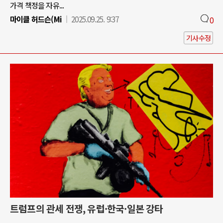
가격 책정을 자유...
마이클 허드슨(Mi
2025.09.25. 9:37
0
기사수정
트럼프의 관세 전쟁, 유럽·한국·일본 강타