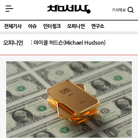
기사
제보
전체기사
이슈
인터링크
오피니언
연구소
오피니언
마이클 허드슨(Michael Hudson)