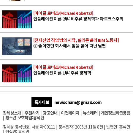
[마이클 로버츠(Michael Roberts)]
인플레이션 이론 2부: 비주류 경제학과 마르크스주의
[전자산업 직업병의 시작, 실리콘밸리 IBM 노동자]
④ 좋아했던 회사에서 암을 얻어 떠난 남편
[마이클 로버츠(Michael Roberts)]
인플레이션 이론 1부: 주류 경제학
독자제보
newscham@gmail.com
참세상소개
|
후원하기
|
광고안내
|
이전페이지
|
뉴스레터
|
개인정보취급방침
|
청소년 보호책임:홍석만
참세상 등록번호: 서울 아 00111 | 등록일자: 2005년 11월 8일 | 발행인: 홍석만
| 편집인: 홍석만