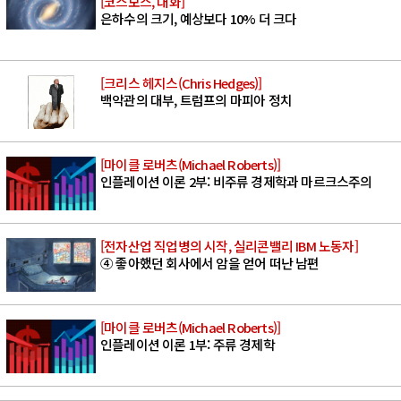
[코스모스, 대화]
은하수의 크기, 예상보다 10% 더 크다
[크리스 헤지스(Chris Hedges)]
백악관의 대부, 트럼프의 마피아 정치
[마이클 로버츠(Michael Roberts)]
인플레이션 이론 2부: 비주류 경제학과 마르크스주의
[전자산업 직업병의 시작, 실리콘밸리 IBM 노동자]
④ 좋아했던 회사에서 암을 얻어 떠난 남편
[마이클 로버츠(Michael Roberts)]
인플레이션 이론 1부: 주류 경제학