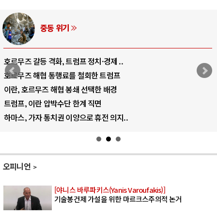
중동 위기
갈등 격화, 트럼프 정치·경제 ..
중국 AI,
해협 통행료를 철회한 트럼프
AI 국부펀
르무즈 해협 봉쇄 선택한 배경
AI 데이
이란 압박수단 한계 직면
AI의 숨은
가자 통치권 이양으로 휴전 의지..
AI는 어
오피니언
[야니스 바루파키스(Yanis Varoufakis)]
기술봉건제 가설을 위한 마르크스주의적 논거