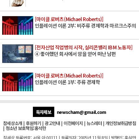
[마이클 로버츠(Michael Roberts)]
인플레이션 이론 2부: 비주류 경제학과 마르크스주의
[전자산업 직업병의 시작, 실리콘밸리 IBM 노동자]
④ 좋아했던 회사에서 암을 얻어 떠난 남편
[마이클 로버츠(Michael Roberts)]
인플레이션 이론 1부: 주류 경제학
독자제보
newscham@gmail.com
참세상소개
|
후원하기
|
광고안내
|
이전페이지
|
뉴스레터
|
개인정보취급방침
|
청소년 보호책임:홍석만
참세상 등록번호: 서울 아 00111 | 등록일자: 2005년 11월 8일 | 발행인: 홍석만