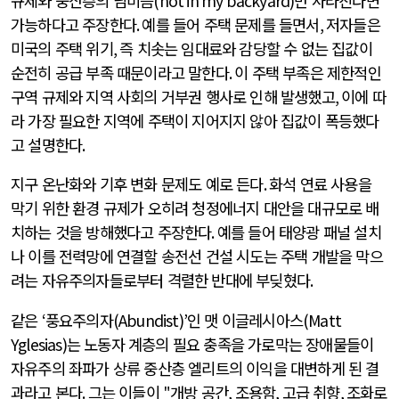
규제와 중산층의 님비즘
(not in my backyard)
만 사라진다면
가능하다고 주장한다
.
예를 들어 주택 문제를 들면서
,
저자들은
미국의 주택 위기
,
즉 치솟는 임대료와 감당할 수 없는 집값이
순전히 공급 부족 때문이라고 말한다
.
이 주택 부족은 제한적인
구역 규제와 지역 사회의 거부권 행사로 인해 발생했고
,
이에 따
라 가장 필요한 지역에 주택이 지어지지 않아 집값이 폭등했다
고 설명한다
.
지구 온난화와 기후 변화 문제도 예로 든다
.
화석 연료 사용을
막기 위한 환경 규제가 오히려 청정에너지 대안을 대규모로 배
치하는 것을 방해했다고 주장한다
.
예를 들어 태양광 패널 설치
나 이를 전력망에 연결할 송전선 건설 시도는 주택 개발을 막으
려는 자유주의자들로부터 격렬한 반대에 부딪혔다
.
같은
‘
풍요주의자
(Abundist)’
인 맷 이글레시아스
(Matt
Yglesias)
는 노동자 계층의 필요 충족을 가로막는 장애물들이
자유주의 좌파가 상류 중산층 엘리트의 이익을 대변하게 된 결
과라고 본다
.
그는 이들이
"
개방 공간
,
조용함
,
고급 취향
,
조화로