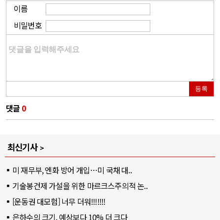
이름
비밀번호
등록
댓글
0
최신기사
미 재무부, 엔화 방어 개입…미 국채 대..
기술봉건제 가설을 위한 마르크스주의적 논..
[운동권 대모험] 너무 더워!!!!!!!
은하수의 크기, 예상보다 10% 더 크다