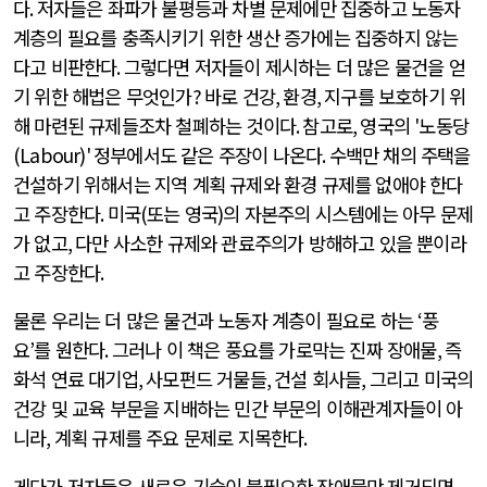
다
.
저자들은 좌파가 불평등과 차별 문제에만 집중하고 노동자
계층의 필요를 충족시키기 위한 생산 증가에는 집중하지 않는
다고 비판한다
.
그렇다면 저자들이 제시하는 더 많은 물건을 얻
기 위한 해법은 무엇인가
?
바로 건강
,
환경
,
지구를 보호하기 위
해 마련된 규제들조차 철폐하는 것이다
.
참고로
,
영국의
'
노동당
(Labour)'
정부에서도 같은 주장이 나온다
.
수백만 채의 주택을
건설하기 위해서는 지역 계획 규제와 환경 규제를 없애야 한다
고 주장한다
.
미국
(
또는 영국
)
의 자본주의 시스템에는 아무 문제
가 없고
,
다만 사소한 규제와 관료주의가 방해하고 있을 뿐이라
고 주장한다
.
물론 우리는 더 많은 물건과 노동자 계층이 필요로 하는
‘
풍
요
’
를 원한다
.
그러나 이 책은 풍요를 가로막는 진짜 장애물
,
즉
화석 연료 대기업
,
사모펀드 거물들
,
건설 회사들
,
그리고 미국의
건강 및 교육 부문을 지배하는 민간 부문의 이해관계자들이 아
니라
,
계획 규제를 주요 문제로 지목한다
.
게다가 저자들은 새로운 기술이 불필요한 장애물만 제거되면