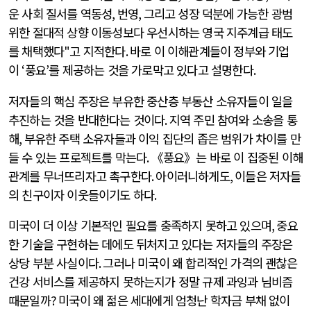
운 사회 질서를 역동성
,
번영
,
그리고 성장 덕분에 가능한 광범
위한 절대적 상향 이동성보다 우선시하는 영국 지주계급 태도
를 채택했다
"
고 지적한다
.
바로 이 이해관계들이 정부와 기업
이
‘
풍요
’
를 제공하는 것을 가로막고 있다고 설명한다
.
저자들의 핵심 주장은 부유한 중산층 부동산 소유자들이 일을
추진하는 것을 반대한다는 것이다
.
지역 주민 참여와 소송을 통
해
,
부유한 주택 소유자들과 이익 집단의 좁은 범위가 차이를 만
들 수 있는 프로젝트를 막는다
.
《풍요》는 바로 이 집중된 이해
관계를 무너뜨리자고 촉구한다
.
아이러니하게도
,
이들은 저자들
의 친구이자 이웃들이기도 하다
.
미국이 더 이상 기본적인 필요를 충족하지 못하고 있으며
,
중요
한 기술을 구현하는 데에도 뒤처지고 있다는 저자들의 주장은
상당 부분 사실이다
.
그러나 미국이 왜 합리적인 가격의 괜찮은
건강 서비스를 제공하지 못하는지가 정말 규제 과잉과 님비즘
때문일까
?
미국이 왜 젊은 세대에게 엄청난 학자금 부채 없이