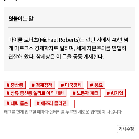
덧붙이는 말
마이클 로버츠(Michael Roberts)는 런던 시에서 40년 넘
게 마르크스 경제학자로 일하며, 세계 자본주의를 면밀히
관찰해 왔다. 참세상은 이 글을 공동 게재한다.
중산층
경제정책
미국경제
풍요
상류 중산층 엘리트 이익 대변
노동자 계급
AI기업
데릭 톰슨
에즈라 클라인
태그를 한개 입력할 때마다 엔터키를 누르면 새로운 입력창이 나옵니다.
기사수정