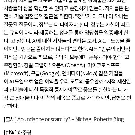
사람들의 삶을 혁신할 수 있다고 순진하게 믿는다
.
저자들은 완
전히 기술 결정론적 접근을 취한다
. "
정부가 더 크냐 더 작냐는
잘못된 질문이다
.
정부는 더 나아져야 한다
.
정부는 자신이 따르
는 규칙이 아니라 제공하는 성과를 통해 정당성을 입증해야 한
다
"
고 말한다
. AI
에 대한 저자들의 견해를 보자
. AI
는
"
노동을 줄
이지만
...
임금을 줄이지는 않는다
"
고 한다
. AI
는
"
인류의 집단적
지식을 기반으로 하므로
,
이익이 모두에게 공유되어야 한다
"
고
주장한다
.
정말 그럴까
?
오픈
AI(OpenAI),
마이크로소프트
(Microsoft),
구글
(Google),
엔비디아
(Nvidia)
같은 기업들
이
AI
도입으로 얻은 이익을 우리 모두와 공유할까
?
지적 재산권
과 신기술에 대한 독점적 통제가야말로 풍요를 실현하는 데 가
장 큰 장애물이다
.
이 책의 제목은 풍요로 가득하지만
,
답변은 빈
곤하다
.
[출처]
Abundance or scarcity? – Michael Roberts Blog
[번역] 하주영