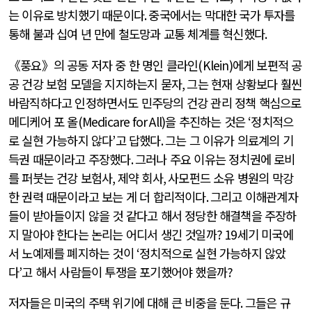
는 이유로 방치했기 때문이다
.
중국에서는 막대한 국가 투자를
통해 불과 십여 년 만에 철도망과 교통 체계를 혁신했다
.
《풍요》의 공동 저자 중 한 명인 클라인
(Klein)
에게 보편적 공
공 건강 보험 모델을 지지하는지 묻자
,
그는 현재 상황보다 훨씬
바람직하다고 인정하면서도 민주당의 건강 관리 정책 핵심으로
메디케어 포 올
(Medicare for All)
을 추진하는 것은
‘
정치적으
로 실현 가능하지 않다
’
고 답했다
.
그는 그 이유가 의료계의 기
득권 때문이라고 주장했다
.
그러나 주요 이유는 정치권에 로비
를 퍼붓는 건강 보험사
,
제약 회사
,
사모펀드 소유 병원의 막강
한 권력 때문이라고 보는 게 더 합리적이다
.
그리고 이해관계자
들이 받아들이지 않을 것 같다고 해서 정당한 해결책을 주장하
지 말아야 한다는 논리는 어디서 생긴 것일까
? 19
세기 미국에
서 노예제를 폐지하는 것이
‘
정치적으로 실현 가능하지 않았
다
’
고 해서 사람들이 투쟁을 포기했어야 했을까
?
저자들은 미국의 주택 위기에 대해 큰 비중을 둔다
.
그들은 규