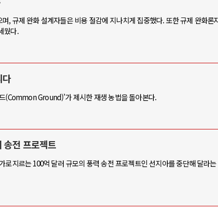
수
며, 규제 완화 설계자들은 비용 절감에 지나치게 집중했다. 또한 규제 완화론
세웠다.
와 인간
러시아-우크라이나 전쟁
공세로 글로벌 토큰 시..
전쟁의 추상화: 우크라이나, 대리전의 
리다
 놓고 미국 진보진영 ..
EU·우크라이나 드론 협력 직후, 러시
Common Ground)’가 제시한 재생 농법을 돌아본다.
반대 투쟁은 새로운 글로..
나토, 우크라 군사지원 2027년까지 공
비용: 데이터센터 확산..
우크라이나, 덴마크, 에스토니아, 네
국 민주주의를 잠식하고 ..
러·우크라, 대규모 공습 주고받아…민간
지 송전 프로젝트
 가로지르는 100억 달러 규모의 풍력 송전 프로젝트인 선지아를 중단해 달라는