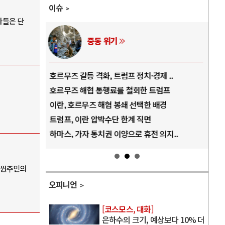
이슈
자들은 단
중동 위기
역..
호르무즈 갈등 격화, 트럼프 정치·경제 ..
중국
아..
호르무즈 해협 통행료를 철회한 트럼프
AI
..
이란, 호르무즈 해협 봉쇄 선택한 배경
AI
덜란..
트럼프, 이란 압박수단 한계 직면
AI
 ..
하마스, 가자 통치권 이양으로 휴전 의지..
AI
 원주민의
오피니언
[코스모스, 대화]
은하수의 크기, 예상보다 10% 더