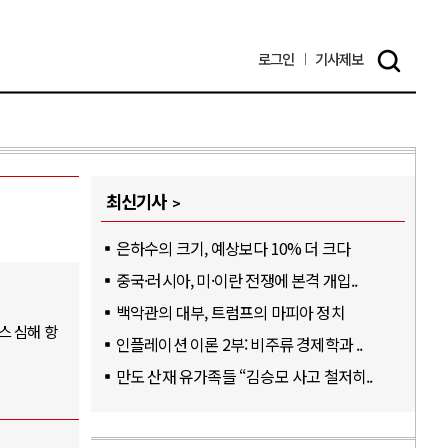
로그인
기사
제보
최신기사
은하수의 크기, 예상보다 10% 더 크다
중국·러시아, 미·이란 전쟁에 본격 개입..
백악관의 대부, 트럼프의 마피아 정치
스 심해 항
인플레이션 이론 2부: 비주류 경제학과 ..
만도 산재 유가족들 “김승모 사고 철저히..