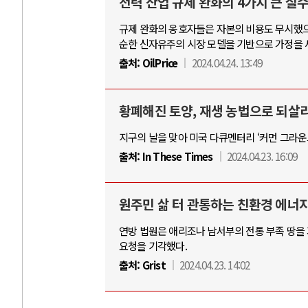
전력 산업 규제 완화의 4가지 큰 실
규제 완화의 옹호자들은 자본의 비용도 무시했으
순한 신자유주의 시장 모델을 기반으로 가정을 
AI
출처:
OilPrice
2024.04.24. 13:49
중국 AI, 저가 
황폐해진 토양, 재생 농법으로 되살
AI 국부펀드 구상
지구의 날을 맞아 미국 다큐멘터리 ‘커먼 그라운드(
AI 데이터센터 
출처:
In These Times
2024.04.23. 16:09
AI의 숨은 환경 
AI는 어떻게 미
원주민 삶 터 관통하는 친환경 에너
연방 법원은 애리조나 남서부의 전통 부족 땅을
요청을 기각했다.
출처:
Grist
2024.04.23. 14:02