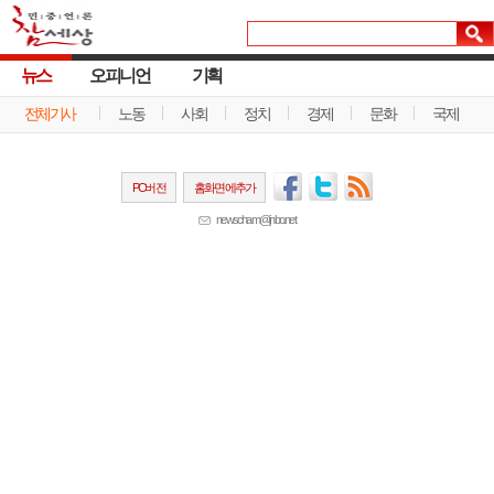
뉴스
오피니언
기획
전체기사
노동
사회
정치
경제
문화
국제
PC버전
홈화면에추가
newscham@jinbo.net